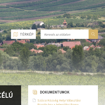
n line
237
n line
282
n line
284
TÉRKÉP
DOKUMENTUMOK
CÉLÚ
Szűcsi Község Helyi Választási
Bizottsága a települési Roma