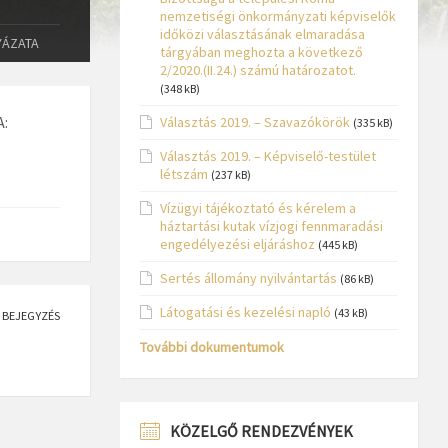
nemzetiségi önkormányzati képviselők
időközi választásának elmaradása
YÁZATA
tárgyában meghozta a következő
2/2020.(II.24.) számú határozatot.
(348 kB)
:
Választás 2019. – Szavazókörök
(335 kB)
Választás 2019. – Képviselő-testület
létszám
(237 kB)
Vízügyi tájékoztató és kérelem a
háztartási kutak vízjogi fennmaradási
engedélyezési eljáráshoz
(445 kB)
Sertés állomány nyilvántartás
(86 kB)
Látogatási és kezelési napló
(43 kB)
 BEJEGYZÉS
További dokumentumok
KÖZELGŐ RENDEZVÉNYEK