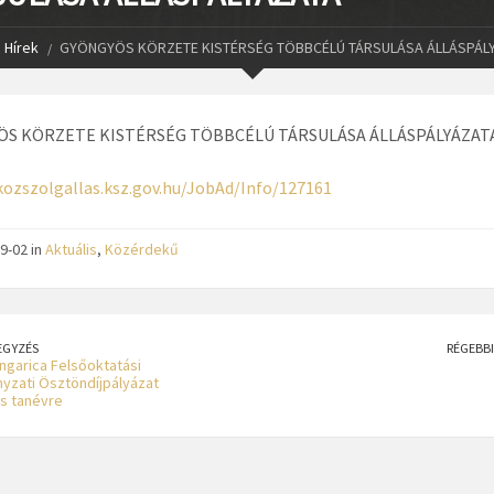
Hírek
GYÖNGYÖS KÖRZETE KISTÉRSÉG TÖBBCÉLÚ TÁRSULÁSA ÁLLÁSPÁL
S KÖRZETE KISTÉRSÉG TÖBBCÉLÚ TÁRSULÁSA ÁLLÁSPÁLYÁZATA
kozszolgallas.ksz.gov.hu/JobAd/Info/127161
9-02 in
Aktuális
,
Közérdekű
EGYZÉS
RÉGEBBI
garica Felsőoktatási
zati Ösztöndíjpályázat
s tanévre