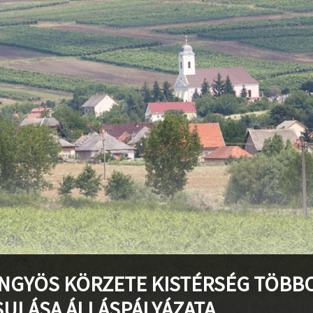
stvisi/szucsi.hu/wp-content/themes/townpress/functions.php
o
stvisi/szucsi.hu/wp-content/themes/townpress/functions.php
o
stvisi/szucsi.hu/wp-content/themes/townpress/functions.php
o
NGYÖS KÖRZETE KISTÉRSÉG TÖBB
SULÁSA ÁLLÁSPÁLYÁZATA