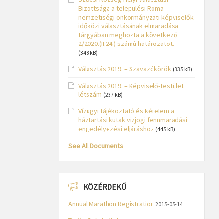
Bizottsága a települési Roma
nemzetiségi önkormányzati képviselők
időközi választásának elmaradása
tárgyában meghozta a következő
2/2020.(II.24.) számú határozatot.
(348 kB)
Választás 2019. – Szavazókörök
(335 kB)
Választás 2019. – Képviselő-testület
létszám
(237 kB)
Vízügyi tájékoztató és kérelem a
háztartási kutak vízjogi fennmaradási
engedélyezési eljáráshoz
(445 kB)
See All Documents
KÖZÉRDEKŰ
Annual Marathon Registration
2015-05-14