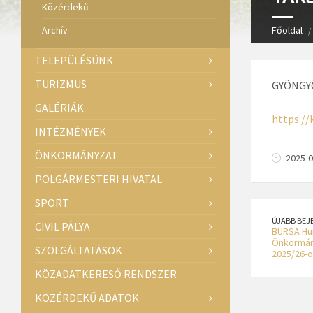
Közérdekű
Archív
Főoldal
TELEPÜLÉSÜNK
TURIZMUS
GYÖNGYÖ
GALÉRIÁK
https://
INTÉZMÉNYEK
ÖNKORMÁNYZAT
2025-0
POLGÁRMESTERI HIVATAL
SPORT
ÚJABB BEJ
CIVIL PÁLYA
BURSA Hun
Önkormány
SZOLGÁLTATÁSOK
2025/26-o
KÖZADATKERESŐ RENDSZER
KÖZÉRDEKŰ ADATOK