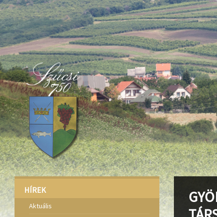
Deprecated
: Function create_function() is deprecated in
/home/fa
Deprecated
: Function create_function() is deprecated in
/home/fa
Deprecated
: Function create_function() is deprecated in
/home/fa
HÍREK
GYÖ
Aktuális
TÁR