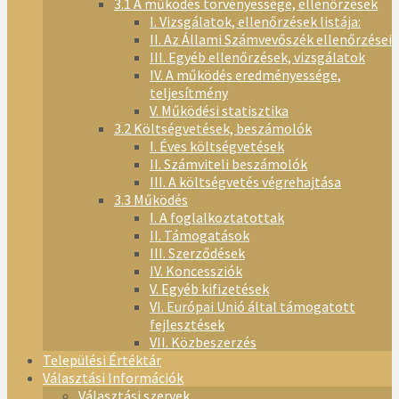
3.1 A működés törvényessége, ellenőrzések
I. Vizsgálatok, ellenőrzések listája:
II. Az Állami Számvevőszék ellenőrzései
III. Egyéb ellenőrzések, vizsgálatok
IV. A működés eredményessége,
teljesítmény
V. Működési statisztika
3.2 Költségvetések, beszámolók
I. Éves költségvetések
II. Számviteli beszámolók
III. A költségvetés végrehajtása
3.3 Működés
I. A foglalkoztatottak
II. Támogatások
III. Szerződések
IV. Koncessziók
V. Egyéb kifizetések
VI. Európai Unió által támogatott
fejlesztések
VII. Közbeszerzés
Települési Értéktár
Választási Információk
Választási szervek