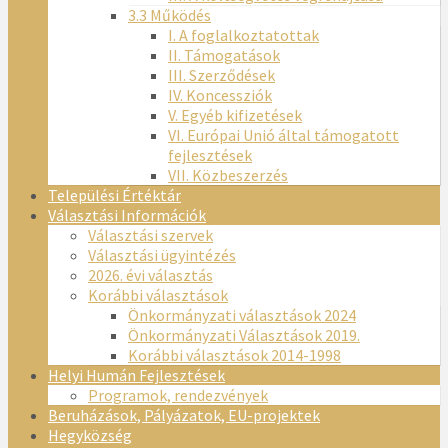
3.3 Működés
I. A foglalkoztatottak
II. Támogatások
III. Szerződések
IV. Koncessziók
V. Egyéb kifizetések
VI. Európai Unió által támogatott
fejlesztések
VII. Közbeszerzés
Települési Értéktár
Választási Információk
Választási szervek
Választási ügyintézés
2026. évi választás
Korábbi választások
Önkormányzati választások 2024
Önkormányzati Választások 2019.
Korábbi választások 2014-1998
Helyi Humán Fejlesztések
Programok, rendezvények
Beruházások, Pályázatok, EU-projektek
Hegyközség