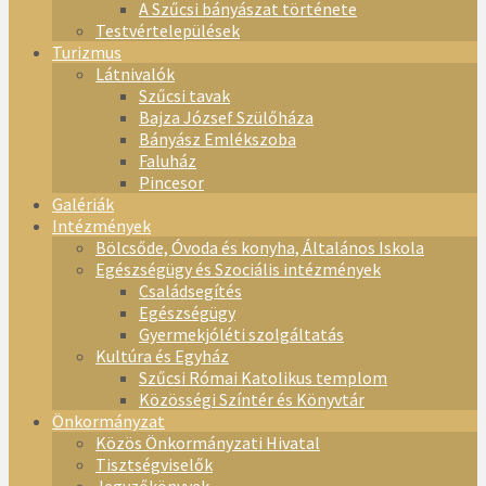
A Szűcsi bányászat története
Testvértelepülések
Turizmus
Látnivalók
Szűcsi tavak
Bajza József Szülőháza
Bányász Emlékszoba
Faluház
Pincesor
Galériák
Intézmények
Bölcsőde, Óvoda és konyha, Általános Iskola
Egészségügy és Szociális intézmények
Családsegítés
Egészségügy
Gyermekjóléti szolgáltatás
Kultúra és Egyház
Szűcsi Római Katolikus templom
Közösségi Színtér és Könyvtár
Önkormányzat
Közös Önkormányzati Hivatal
Tisztségviselők