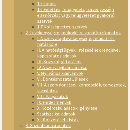
1.5 Lapok
1.6 Felettes, felügyeleti, törvényességi
ellenőrzést vagy felügyeletet gyakorló
szervek
1.7 Költségvetési szervek
2. Tevékenységre, működésre vonatkozó adatok
I. A szerv alaptevékenysége, feladat- és
hatásköre
II. A hatósági ügyek intézésének rendjével
kapcsolatos adatok
III. Közszolgáltatások
IV. A szerv nyilvántartásai
V. Nyilvános kiadványok
VI. Döntéshozatal, ülések
VII. A szerv döntései, koncepciók, tervezetek,
javaslatok
VIII. Pályázatok
IX. Hirdetmények
X. Közérdekű adatok igénylése
Statisztikai adatok
XI. Közzétételi listák
3. Gazdálkodási adatok