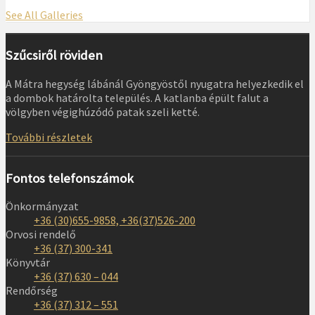
See All Galleries
Szűcsiről röviden
A Mátra hegység lábánál Gyöngyöstől nyugatra helyezkedik el
a dombok határolta település. A katlanba épült falut a
völgyben végighúzódó patak szeli ketté.
További részletek
Fontos telefonszámok
Önkormányzat
+36 (30)655-9858, +36(37)526-200
Orvosi rendelő
+36 (37) 300-341
Könyvtár
+36 (37) 630 – 044
Rendőrség
+36 (37) 312 – 551