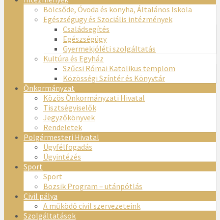
Bölcsőde, Óvoda és konyha, Általános Iskola
Egészségügy és Szociális intézmények
Családsegítés
Egészségügy
Gyermekjóléti szolgáltatás
Kultúra és Egyház
Szűcsi Római Katolikus templom
Közösségi Színtér és Könyvtár
Önkormányzat
Közös Önkormányzati Hivatal
Tisztségviselők
Jegyzőkönyvek
Rendeletek
Polgármesteri Hivatal
Ügyfélfogadás
Ügyintézés
Sport
Sport
Bozsik Program – utánpótlás
Civil pálya
A működő civil szervezeteink
Szolgáltatások