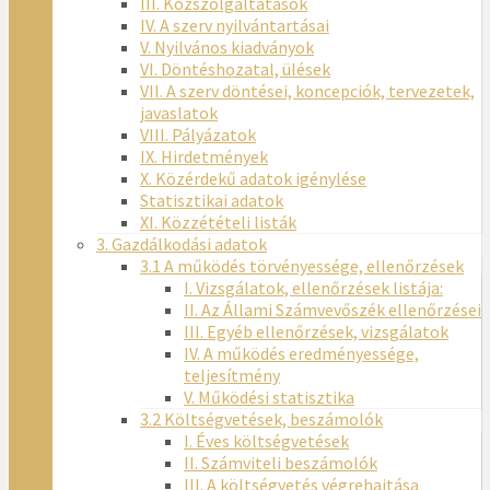
III. Közszolgáltatások
IV. A szerv nyilvántartásai
V. Nyilvános kiadványok
VI. Döntéshozatal, ülések
VII. A szerv döntései, koncepciók, tervezetek,
javaslatok
VIII. Pályázatok
IX. Hirdetmények
X. Közérdekű adatok igénylése
Statisztikai adatok
XI. Közzétételi listák
3. Gazdálkodási adatok
3.1 A működés törvényessége, ellenőrzések
I. Vizsgálatok, ellenőrzések listája:
II. Az Állami Számvevőszék ellenőrzései
III. Egyéb ellenőrzések, vizsgálatok
IV. A működés eredményessége,
teljesítmény
V. Működési statisztika
3.2 Költségvetések, beszámolók
I. Éves költségvetések
II. Számviteli beszámolók
III. A költségvetés végrehajtása