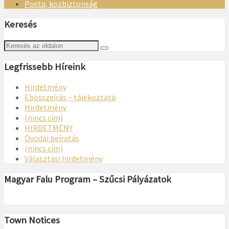
Posta, közbiztonság
Keresés
Legfrissebb Híreink
Hirdetmény
Ebösszeírás – tájékoztató
Hirdetmény
(nincs cím)
HIRDETMÉNY
Óvodai beíratás
(nincs cím)
Választási hirdetmény
Magyar Falu Program – Szűcsi Pályázatok
Town Notices