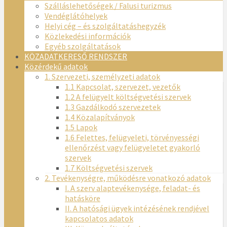
Szálláslehetőségek / Falusi turizmus
Vendéglátóhelyek
Helyi cég – és szolgáltatáshegyzék
Közlekedési információk
Egyéb szolgáltatások
KÖZADATKERESŐ RENDSZER
Közérdekű adatok
1. Szervezeti, személyzeti adatok
1.1 Kapcsolat, szervezet, vezetők
1.2 A felügyelt költségvetési szervek
1.3 Gazdálkodó szervezetek
1.4 Közalapítványok
1.5 Lapok
1.6 Felettes, felügyeleti, törvényességi
ellenőrzést vagy felügyeletet gyakorló
szervek
1.7 Költségvetési szervek
2. Tevékenységre, működésre vonatkozó adatok
I. A szerv alaptevékenysége, feladat- és
hatásköre
II. A hatósági ügyek intézésének rendjével
kapcsolatos adatok