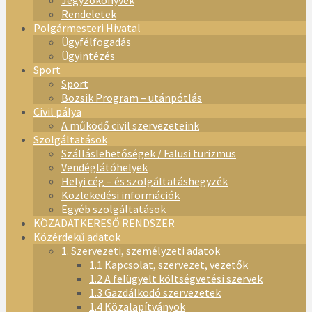
Jegyzőkönyvek
Rendeletek
Polgármesteri Hivatal
Ügyfélfogadás
Ügyintézés
Sport
Sport
Bozsik Program – utánpótlás
Civil pálya
A működő civil szervezeteink
Szolgáltatások
Szálláslehetőségek / Falusi turizmus
Vendéglátóhelyek
Helyi cég – és szolgáltatáshegyzék
Közlekedési információk
Egyéb szolgáltatások
KÖZADATKERESŐ RENDSZER
Közérdekű adatok
1. Szervezeti, személyzeti adatok
1.1 Kapcsolat, szervezet, vezetők
1.2 A felügyelt költségvetési szervek
1.3 Gazdálkodó szervezetek
1.4 Közalapítványok