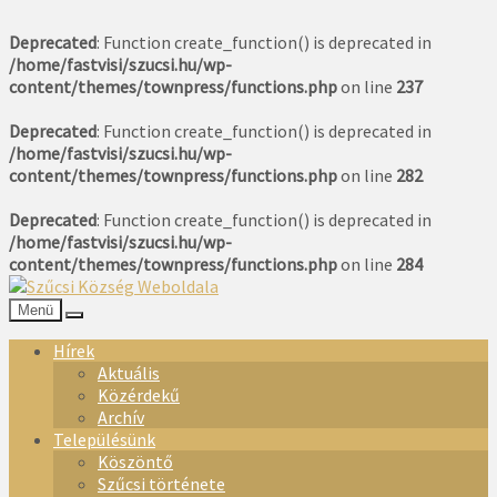
Deprecated
: Function create_function() is deprecated in
/home/fastvisi/szucsi.hu/wp-
content/themes/townpress/functions.php
on line
237
Deprecated
: Function create_function() is deprecated in
/home/fastvisi/szucsi.hu/wp-
content/themes/townpress/functions.php
on line
282
Deprecated
: Function create_function() is deprecated in
/home/fastvisi/szucsi.hu/wp-
content/themes/townpress/functions.php
on line
284
Menü
Hírek
Aktuális
Közérdekű
Archív
Településünk
Köszöntő
Szűcsi története