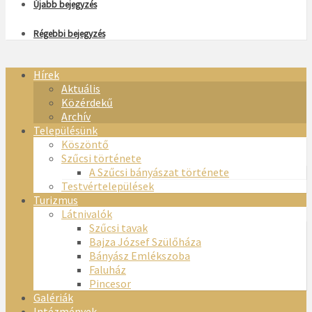
Újabb bejegyzés
Régebbi bejegyzés
Hírek
Aktuális
Közérdekű
Archív
Településünk
Köszöntő
Szűcsi története
A Szűcsi bányászat története
Testvértelepülések
Turizmus
Látnivalók
Szűcsi tavak
Bajza József Szülőháza
Bányász Emlékszoba
Faluház
Pincesor
Galériák
Intézmények