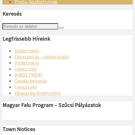
Posta, közbiztonság
Keresés
Legfrissebb Híreink
Hirdetmény
Ebösszeírás – tájékoztató
Hirdetmény
(nincs cím)
HIRDETMÉNY
Óvodai beíratás
(nincs cím)
Választási hirdetmény
Magyar Falu Program – Szűcsi Pályázatok
Town Notices