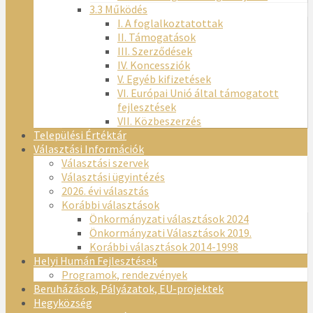
3.3 Működés
I. A foglalkoztatottak
II. Támogatások
III. Szerződések
IV. Koncessziók
V. Egyéb kifizetések
VI. Európai Unió által támogatott
fejlesztések
VII. Közbeszerzés
Települési Értéktár
Választási Információk
Választási szervek
Választási ügyintézés
2026. évi választás
Korábbi választások
Önkormányzati választások 2024
Önkormányzati Választások 2019.
Korábbi választások 2014-1998
Helyi Humán Fejlesztések
Programok, rendezvények
Beruházások, Pályázatok, EU-projektek
Hegyközség