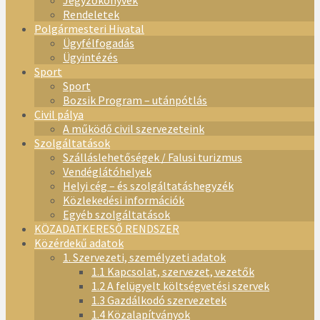
Jegyzőkönyvek
Rendeletek
Polgármesteri Hivatal
Ügyfélfogadás
Ügyintézés
Sport
Sport
Bozsik Program – utánpótlás
Civil pálya
A működő civil szervezeteink
Szolgáltatások
Szálláslehetőségek / Falusi turizmus
Vendéglátóhelyek
Helyi cég – és szolgáltatáshegyzék
Közlekedési információk
Egyéb szolgáltatások
KÖZADATKERESŐ RENDSZER
Közérdekű adatok
1. Szervezeti, személyzeti adatok
1.1 Kapcsolat, szervezet, vezetők
1.2 A felügyelt költségvetési szervek
1.3 Gazdálkodó szervezetek
1.4 Közalapítványok