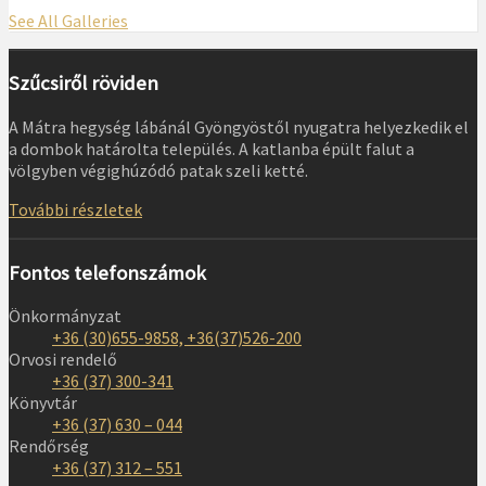
See All Galleries
Szűcsiről röviden
A Mátra hegység lábánál Gyöngyöstől nyugatra helyezkedik el
a dombok határolta település. A katlanba épült falut a
völgyben végighúzódó patak szeli ketté.
További részletek
Fontos telefonszámok
Önkormányzat
+36 (30)655-9858, +36(37)526-200
Orvosi rendelő
+36 (37) 300-341
Könyvtár
+36 (37) 630 – 044
Rendőrség
+36 (37) 312 – 551