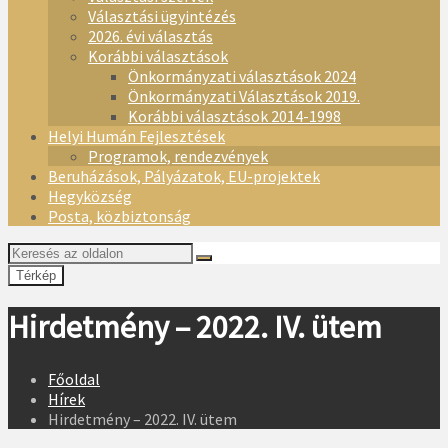
Választási ügyintézés
2026. évi választás
Korábbi választások
Önkormányzati választások 2024
Önkormányzati Választások 2019.
Korábbi választások 2014-1998
Helyi Humán Fejlesztések
Programok, rendezvények
Beruházások, Pályázatok, EU-projektek
Hegyközség
Posta, közbiztonság
Térkép
Hirdetmény – 2022. IV. ütem
Főoldal
Hírek
Hirdetmény – 2022. IV. ütem