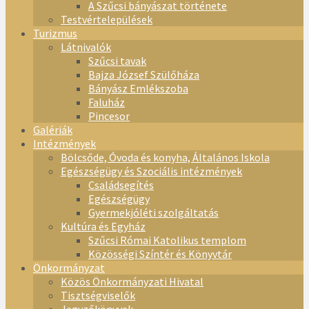
A Szűcsi bányászat története
Testvértelepülések
Turizmus
Látnivalók
Szűcsi tavak
Bajza József Szülőháza
Bányász Emlékszoba
Faluház
Pincesor
Galériák
Intézmények
Bölcsőde, Óvoda és konyha, Általános Iskola
Egészségügy és Szociális intézmények
Családsegítés
Egészségügy
Gyermekjóléti szolgáltatás
Kultúra és Egyház
Szűcsi Római Katolikus templom
Közösségi Színtér és Könyvtár
Önkormányzat
Közös Önkormányzati Hivatal
Tisztségviselők