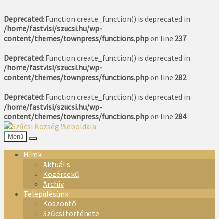
Deprecated
: Function create_function() is deprecated in
/home/fastvisi/szucsi.hu/wp-
content/themes/townpress/functions.php
on line
237
Deprecated
: Function create_function() is deprecated in
/home/fastvisi/szucsi.hu/wp-
content/themes/townpress/functions.php
on line
282
Deprecated
: Function create_function() is deprecated in
/home/fastvisi/szucsi.hu/wp-
content/themes/townpress/functions.php
on line
284
Menü
Hírek
Aktuális
Közérdekű
Archív
Településünk
Köszöntő
Szűcsi története