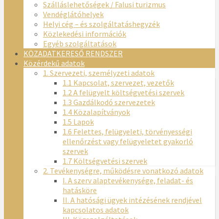
Szálláslehetőségek / Falusi turizmus
Vendéglátóhelyek
Helyi cég – és szolgáltatáshegyzék
Közlekedési információk
Egyéb szolgáltatások
KÖZADATKERESŐ RENDSZER
Közérdekű adatok
1. Szervezeti, személyzeti adatok
1.1 Kapcsolat, szervezet, vezetők
1.2 A felügyelt költségvetési szervek
1.3 Gazdálkodó szervezetek
1.4 Közalapítványok
1.5 Lapok
1.6 Felettes, felügyeleti, törvényességi
ellenőrzést vagy felügyeletet gyakorló
szervek
1.7 Költségvetési szervek
2. Tevékenységre, működésre vonatkozó adatok
I. A szerv alaptevékenysége, feladat- és
hatásköre
II. A hatósági ügyek intézésének rendjével
kapcsolatos adatok