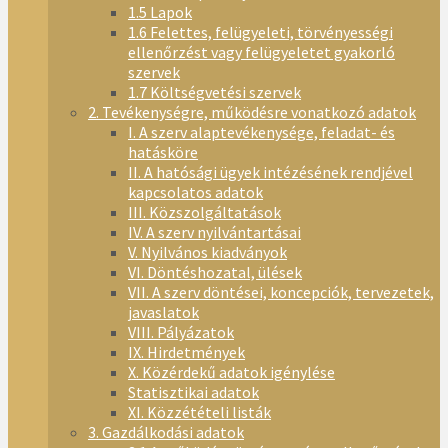
1.5 Lapok
1.6 Felettes, felügyeleti, törvényességi
ellenőrzést vagy felügyeletet gyakorló
szervek
1.7 Költségvetési szervek
2. Tevékenységre, működésre vonatkozó adatok
I. A szerv alaptevékenysége, feladat- és
hatásköre
II. A hatósági ügyek intézésének rendjével
kapcsolatos adatok
III. Közszolgáltatások
IV. A szerv nyilvántartásai
V. Nyilvános kiadványok
VI. Döntéshozatal, ülések
VII. A szerv döntései, koncepciók, tervezetek,
javaslatok
VIII. Pályázatok
IX. Hirdetmények
X. Közérdekű adatok igénylése
Statisztikai adatok
XI. Közzétételi listák
3. Gazdálkodási adatok