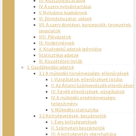
III. Közszolgáltatások
IV. A szerv nyilvántartásai
V. Nyilvános kiadványok
VI. Döntéshozatal, ülések
VII. A szerv döntései, koncepciók, tervezetek,
javaslatok
VIII. Pályázatok
IX. Hirdetmények
X. Közérdekű adatok igénylése
Statisztikai adatok
XI. Közzétételi listák
3. Gazdálkodási adatok
3.1 A működés törvényessége, ellenőrzések
I. Vizsgálatok, ellenőrzések listája:
II. Az Állami Számvevőszék ellenőrzései
III. Egyéb ellenőrzések, vizsgálatok
IV. A működés eredményessége,
teljesítmény
V. Működési statisztika
3.2 Költségvetések, beszámolók
I. Éves költségvetések
II. Számviteli beszámolók
III. A költségvetés végrehajtása