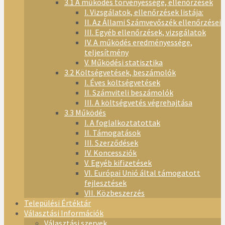
3.1 A működés törvényessége, ellenőrzések
I. Vizsgálatok, ellenőrzések listája:
II. Az Állami Számvevőszék ellenőrzései
III. Egyéb ellenőrzések, vizsgálatok
IV. A működés eredményessége,
teljesítmény
V. Működési statisztika
3.2 Költségvetések, beszámolók
I. Éves költségvetések
II. Számviteli beszámolók
III. A költségvetés végrehajtása
3.3 Működés
I. A foglalkoztatottak
II. Támogatások
III. Szerződések
IV. Koncessziók
V. Egyéb kifizetések
VI. Európai Unió által támogatott
fejlesztések
VII. Közbeszerzés
Települési Értéktár
Választási Információk
Választási szervek