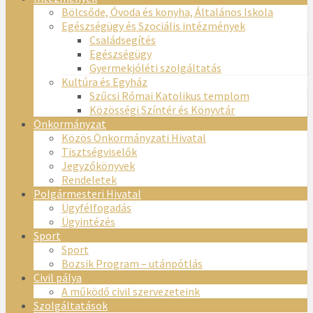
Bölcsőde, Óvoda és konyha, Általános Iskola
Egészségügy és Szociális intézmények
Családsegítés
Egészségügy
Gyermekjóléti szolgáltatás
Kultúra és Egyház
Szűcsi Római Katolikus templom
Közösségi Színtér és Könyvtár
Önkormányzat
Közös Önkormányzati Hivatal
Tisztségviselők
Jegyzőkönyvek
Rendeletek
Polgármesteri Hivatal
Ügyfélfogadás
Ügyintézés
Sport
Sport
Bozsik Program – utánpótlás
Civil pálya
A működő civil szervezeteink
Szolgáltatások