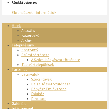
Régebbi bejegyzés
Ebrendészet - információk
Hírek
Aktuális
Közérdekű
Archív
Településünk
Köszöntő
Szűcsi története
A Szűcsi bányászat története
Testvértelepülések
Turizmus
Látnivalók
Szűcsi tavak
Bajza József Szülőháza
Bányász Emlékszoba
Faluház
Pincesor
Galériák
Intézmények