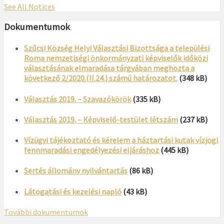
See All Notices
Dokumentumok
Szűcsi Község Helyi Választási Bizottsága a települési
Roma nemzetiségi önkormányzati képviselők időközi
választásának elmaradása tárgyában meghozta a
következő 2/2020.(II.24.) számú határozatot.
(348 kB)
Választás 2019. – Szavazókörök
(335 kB)
Választás 2019. – Képviselő-testület létszám
(237 kB)
Vízügyi tájékoztató és kérelem a háztartási kutak vízjogi
fennmaradási engedélyezési eljáráshoz
(445 kB)
Sertés állomány nyilvántartás
(86 kB)
Látogatási és kezelési napló
(43 kB)
További dokumentumok