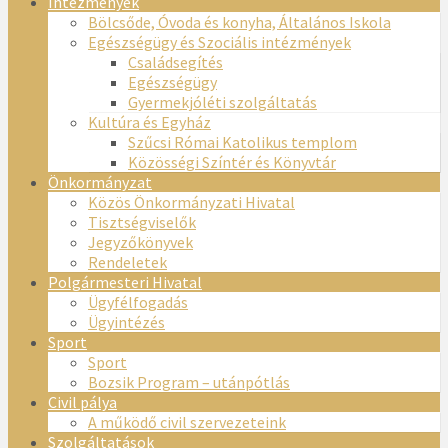
Intézmények
Bölcsőde, Óvoda és konyha, Általános Iskola
Egészségügy és Szociális intézmények
Családsegítés
Egészségügy
Gyermekjóléti szolgáltatás
Kultúra és Egyház
Szűcsi Római Katolikus templom
Közösségi Színtér és Könyvtár
Önkormányzat
Közös Önkormányzati Hivatal
Tisztségviselők
Jegyzőkönyvek
Rendeletek
Polgármesteri Hivatal
Ügyfélfogadás
Ügyintézés
Sport
Sport
Bozsik Program – utánpótlás
Civil pálya
A működő civil szervezeteink
Szolgáltatások