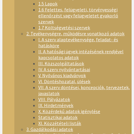
1.5 Lapok
1.6 Felettes, felügyeleti, törvényességi
ellenőrzést vagy felügyeletet gyakorló
szervek
1.7 Költségvetési szervek
2. Tevékenységre, működésre vonatkozó adatok
I. A szerv alaptevékenysége, feladat- és
hatásköre
II. A hatósági ügyek intézésének rendjével
kapcsolatos adatok
III. Közszolgáltatások
IV. A szerv nyilvántartásai
V. Nyilvános kiadványok
VI. Döntéshozatal, ülések
VII. A szerv döntései, koncepciók, tervezetek,
javaslatok
VIII. Pályázatok
IX. Hirdetmények
X. Közérdekű adatok igénylése
Statisztikai adatok
XI. Közzétételi listák
3. Gazdálkodási adatok