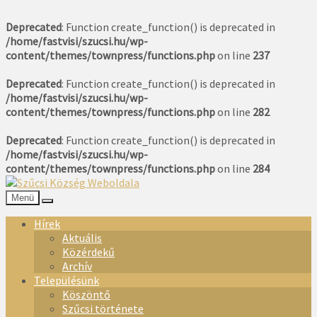
Deprecated
: Function create_function() is deprecated in
/home/fastvisi/szucsi.hu/wp-
content/themes/townpress/functions.php
on line
237
Deprecated
: Function create_function() is deprecated in
/home/fastvisi/szucsi.hu/wp-
content/themes/townpress/functions.php
on line
282
Deprecated
: Function create_function() is deprecated in
/home/fastvisi/szucsi.hu/wp-
content/themes/townpress/functions.php
on line
284
Menü
Hírek
Aktuális
Közérdekű
Archív
Településünk
Köszöntő
Szűcsi története