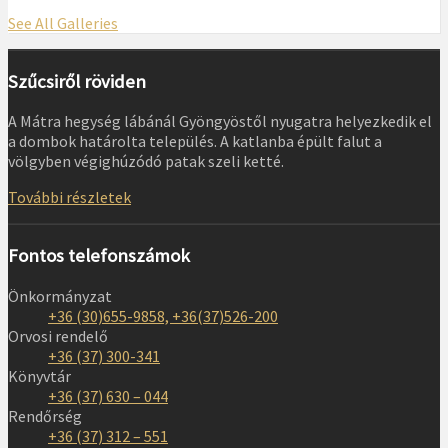
See All Galleries
Szűcsiről röviden
A Mátra hegység lábánál Gyöngyöstől nyugatra helyezkedik el
a dombok határolta település. A katlanba épült falut a
völgyben végighúzódó patak szeli ketté.
További részletek
Fontos telefonszámok
Önkormányzat
+36 (30)655-9858, +36(37)526-200
Orvosi rendelő
+36 (37) 300-341
Könyvtár
+36 (37) 630 – 044
Rendőrség
+36 (37) 312 – 551