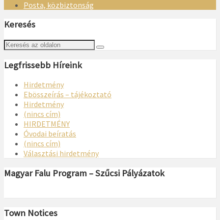
Posta, közbiztonság
Keresés
Legfrissebb Híreink
Hirdetmény
Ebösszeírás – tájékoztató
Hirdetmény
(nincs cím)
HIRDETMÉNY
Óvodai beíratás
(nincs cím)
Választási hirdetmény
Magyar Falu Program – Szűcsi Pályázatok
Town Notices