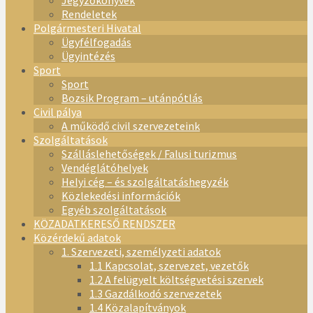
Jegyzőkönyvek
Rendeletek
Polgármesteri Hivatal
Ügyfélfogadás
Ügyintézés
Sport
Sport
Bozsik Program – utánpótlás
Civil pálya
A működő civil szervezeteink
Szolgáltatások
Szálláslehetőségek / Falusi turizmus
Vendéglátóhelyek
Helyi cég – és szolgáltatáshegyzék
Közlekedési információk
Egyéb szolgáltatások
KÖZADATKERESŐ RENDSZER
Közérdekű adatok
1. Szervezeti, személyzeti adatok
1.1 Kapcsolat, szervezet, vezetők
1.2 A felügyelt költségvetési szervek
1.3 Gazdálkodó szervezetek
1.4 Közalapítványok