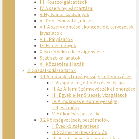
III. Közszolgáltatások
IV. A szerv nyilvántartásai
V. Nyilvános kiadványok
VI. Döntéshozatal, ülések
VII. A szerv döntései, koncepciók, tervezetek,
javaslatok
VIII. Pályázatok
IX. Hirdetmények
X. Közérdekű adatok igénylése
Statisztikai adatok
XI. Közzétételi listák
3. Gazdálkodási adatok
3.1 A működés törvényessége, ellenőrzések
I. Vizsgálatok, ellenőrzések listája:
II. Az Állami Számvevőszék ellenőrzései
III. Egyéb ellenőrzések, vizsgálatok
IV. A működés eredményessége,
teljesítmény
V. Működési statisztika
3.2 Költségvetések, beszámolók
I. Éves költségvetések
II. Számviteli beszámolók
III. A költségvetés végrehajtása