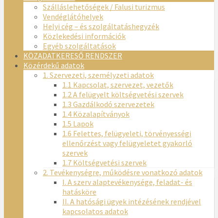
Szálláslehetőségek / Falusi turizmus
Vendéglátóhelyek
Helyi cég – és szolgáltatáshegyzék
Közlekedési információk
Egyéb szolgáltatások
KÖZADATKERESŐ RENDSZER
Közérdekű adatok
1. Szervezeti, személyzeti adatok
1.1 Kapcsolat, szervezet, vezetők
1.2 A felügyelt költségvetési szervek
1.3 Gazdálkodó szervezetek
1.4 Közalapítványok
1.5 Lapok
1.6 Felettes, felügyeleti, törvényességi
ellenőrzést vagy felügyeletet gyakorló
szervek
1.7 Költségvetési szervek
2. Tevékenységre, működésre vonatkozó adatok
I. A szerv alaptevékenysége, feladat- és
hatásköre
II. A hatósági ügyek intézésének rendjével
kapcsolatos adatok