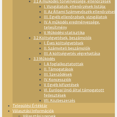
3.1 A működés törvényessége, ellenőrzések
I. Vizsgálatok, ellenőrzések listája:
II. Az Állami Számvevőszék ellenőrzései
III. Egyéb ellenőrzések, vizsgálatok
IV. A működés eredményessége,
teljesítmény
V. Működési statisztika
3.2 Költségvetések, beszámolók
I. Éves költségvetések
II. Számviteli beszámolók
III. A költségvetés végrehajtása
3.3 Működés
I. A foglalkoztatottak
II. Támogatások
III. Szerződések
IV. Koncessziók
V. Egyéb kifizetések
VI. Európai Unió által támogatott
fejlesztések
VII. Közbeszerzés
Települési Értéktár
Választási Információk
Választási szervek