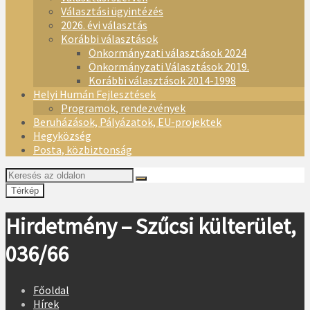
Választási ügyintézés
2026. évi választás
Korábbi választások
Önkormányzati választások 2024
Önkormányzati Választások 2019.
Korábbi választások 2014-1998
Helyi Humán Fejlesztések
Programok, rendezvények
Beruházások, Pályázatok, EU-projektek
Hegyközség
Posta, közbiztonság
Térkép
Hirdetmény – Szűcsi külterület,
036/66
Főoldal
Hírek