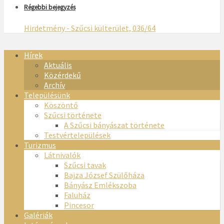
Régebbi bejegyzés
Hirdetmény - Szűcsi külterület, 036/64
Hírek
Aktuális
Közérdekű
Archív
Településünk
Köszöntő
Szűcsi története
A Szűcsi bányászat története
Testvértelepülések
Turizmus
Látnivalók
Szűcsi tavak
Bajza József Szülőháza
Bányász Emlékszoba
Faluház
Pincesor
Galériák