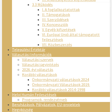
3.3 Működés
I. A foglalkoztatottak
II. Támogatások
III. Szerződések
IV. Koncessziók
V. Egyéb kifizetések
VI. Európai Unió által támogatott
fejlesztések
VII. Közbeszerzés
Települési Értéktár
Választási Információk
Választási szervek
Választási ügyintézés
2026. évi választás
Korábbi választások
Önkormányzati választások 2024
Önkormányzati Választások 2019.
Korábbi választások 2014-1998
Helyi Humán Fejlesztések
Programok, rendezvények
Beruházások, Pályázatok, EU-projektek
Hegyközség