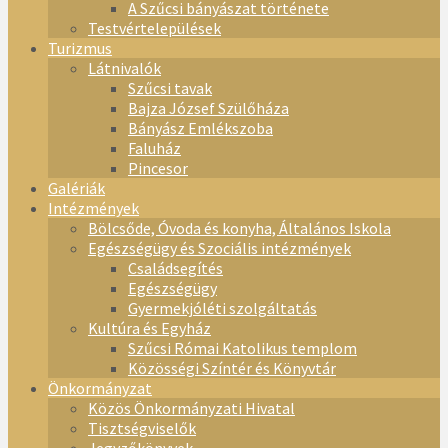
A Szűcsi bányászat története
Testvértelepülések
Turizmus
Látnivalók
Szűcsi tavak
Bajza József Szülőháza
Bányász Emlékszoba
Faluház
Pincesor
Galériák
Intézmények
Bölcsőde, Óvoda és konyha, Általános Iskola
Egészségügy és Szociális intézmények
Családsegítés
Egészségügy
Gyermekjóléti szolgáltatás
Kultúra és Egyház
Szűcsi Római Katolikus templom
Közösségi Színtér és Könyvtár
Önkormányzat
Közös Önkormányzati Hivatal
Tisztségviselők