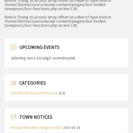
Notice
: Trying to access array offset on value of type bool in
/home/fastvisi/szucsi.hu/wp-content/plugins/lsvr-toolkit-
townpress/lsvr-functions.php
on line
126
Notice
: Trying to access array offset on value of type bool in
/home/fastvisi/szucsi.hu/wp-content/plugins/lsvr-toolkit-
townpress/lsvr-functions.php
on line
126
UPCOMING EVENTS
Jelenleg nincs közelgő eseményünk.
CATEGORIES
Letölthető Dokumentumok
(13)
TOWN NOTICES
Annual Marathon Registration
2015-05-14