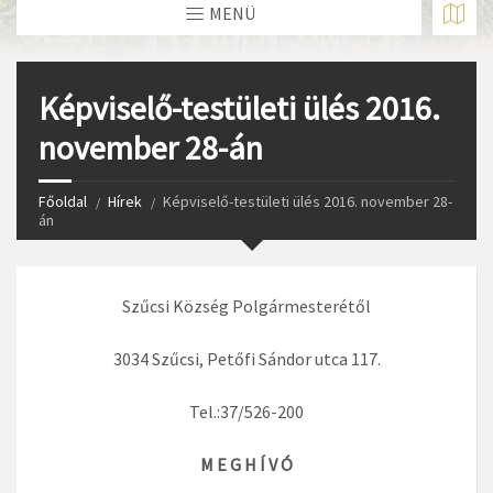
MENÜ
Képviselő-testületi ülés 2016.
november 28-án
Főoldal
Hírek
Képviselő-testületi ülés 2016. november 28-
án
Szűcsi Község Polgármesterétől
3034 Szűcsi, Petőfi Sándor utca 117.
Tel.:37/526-200
M E G H Í V Ó