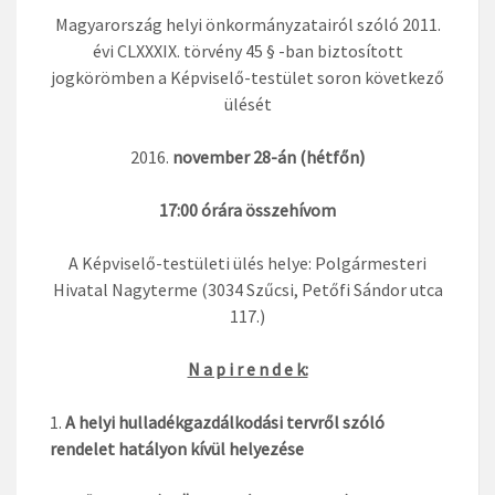
Magyarország helyi önkormányzatairól szóló 2011.
évi CLXXXIX. törvény 45 § -ban biztosított
jogkörömben a Képviselő-testület soron következő
ülését
november 28-án (hétfőn)
17:00 órára összehívom
A Képviselő-testületi ülés helye: Polgármesteri
Hivatal Nagyterme (3034 Szűcsi, Petőfi Sándor utca
117.)
N a p i r e n d e k:
A helyi hulladékgazdálkodási tervről szóló
rendelet hatályon kívül helyezése