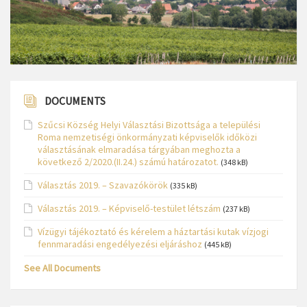
DOCUMENTS
Szűcsi Község Helyi Választási Bizottsága a települési
Roma nemzetiségi önkormányzati képviselők időközi
választásának elmaradása tárgyában meghozta a
következő 2/2020.(II.24.) számú határozatot.
(348 kB)
Választás 2019. – Szavazókörök
(335 kB)
Választás 2019. – Képviselő-testület létszám
(237 kB)
Vízügyi tájékoztató és kérelem a háztartási kutak vízjogi
fennmaradási engedélyezési eljáráshoz
(445 kB)
See All Documents