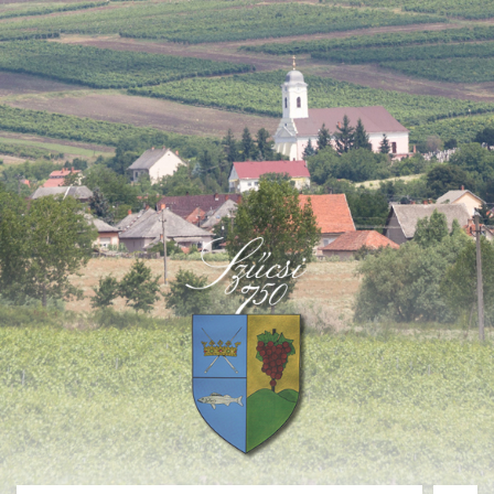
Deprecated
: Function create_function() is deprecated in
/home/fastvisi/szucsi.hu/wp-
content/themes/townpress/functions.php
on line
237
Deprecated
: Function create_function() is deprecated in
/home/fastvisi/szucsi.hu/wp-
content/themes/townpress/functions.php
on line
282
Deprecated
: Function create_function() is deprecated in
/home/fastvisi/szucsi.hu/wp-
content/themes/townpress/functions.php
on line
284