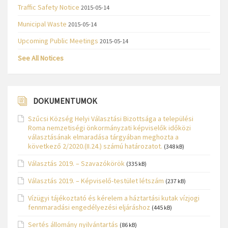
Traffic Safety Notice
2015-05-14
Municipal Waste
2015-05-14
Upcoming Public Meetings
2015-05-14
See All Notices
DOKUMENTUMOK
Szűcsi Község Helyi Választási Bizottsága a települési
Roma nemzetiségi önkormányzati képviselők időközi
választásának elmaradása tárgyában meghozta a
következő 2/2020.(II.24.) számú határozatot.
(348 kB)
Választás 2019. – Szavazókörök
(335 kB)
Választás 2019. – Képviselő-testület létszám
(237 kB)
Vízügyi tájékoztató és kérelem a háztartási kutak vízjogi
fennmaradási engedélyezési eljáráshoz
(445 kB)
Sertés állomány nyilvántartás
(86 kB)