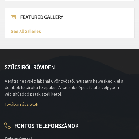
FEATURED GALLERY
See All Galleries
SZŰCSIRŐL RÖVIDEN
A Mátra hegység lábánál Gyöngyöstől nyugatra helyezkedik el a
dombok határolta település. A katlanba épült falut a völgyben
végighúzódó patak szeli ketté.
További részletek
FONTOS TELEFONSZÁMOK
Önkormányzat