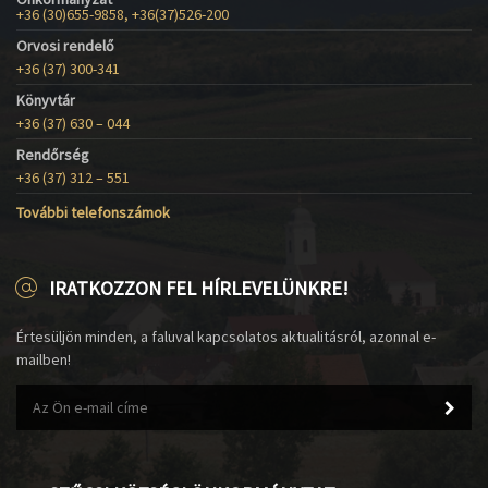
+36 (30)655-9858, +36(37)526-200
Orvosi rendelő
+36 (37) 300-341
Könyvtár
+36 (37) 630 – 044
Rendőrség
+36 (37) 312 – 551
További telefonszámok
IRATKOZZON FEL HÍRLEVELÜNKRE!
Értesüljön minden, a faluval kapcsolatos aktualitásról, azonnal e-
mailben!