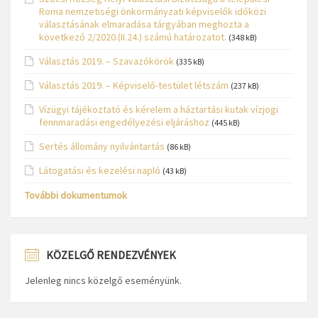
Roma nemzetiségi önkormányzati képviselők időközi
választásának elmaradása tárgyában meghozta a
következő 2/2020.(II.24.) számú határozatot.
(348 kB)
Választás 2019. – Szavazókörök
(335 kB)
Választás 2019. – Képviselő-testület létszám
(237 kB)
Vízügyi tájékoztató és kérelem a háztartási kutak vízjogi
fennmaradási engedélyezési eljáráshoz
(445 kB)
Sertés állomány nyilvántartás
(86 kB)
Látogatási és kezelési napló
(43 kB)
További dokumentumok
KÖZELGŐ RENDEZVÉNYEK
Jelenleg nincs közelgő eseményünk.