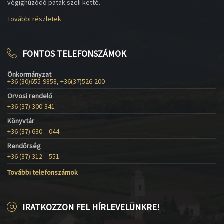
végighúzódó patak szeli ketté.
További részletek
FONTOS TELEFONSZÁMOK
Önkormányzat
+36 (30)655-9858, +36(37)526-200
Orvosi rendelő
+36 (37) 300-341
Könyvtár
+36 (37) 630 – 044
Rendőrség
+36 (37) 312 – 551
További telefonszámok
IRATKOZZON FEL HÍRLEVELÜNKRE!