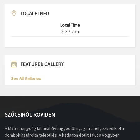
LOCALE INFO
Local Time
3:37 am
FEATURED GALLERY
See All Galleries
SZŰCSIRŐL RÖVIDEN
A Mátra hegység lábánál Gyöngyöstől nyugatra helyezkedik el a
dombok határolta település. A katlanba épült falut a völgyben