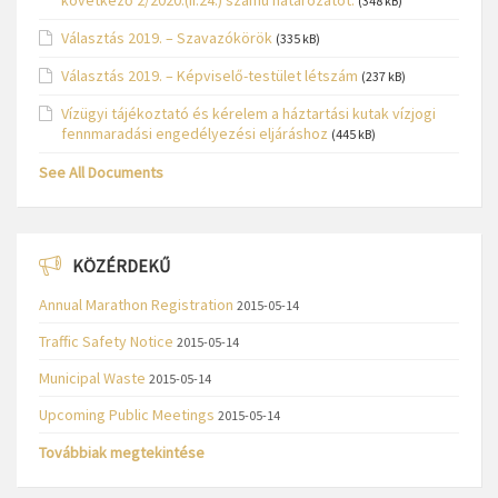
következő 2/2020.(II.24.) számú határozatot.
(348 kB)
Választás 2019. – Szavazókörök
(335 kB)
Választás 2019. – Képviselő-testület létszám
(237 kB)
Vízügyi tájékoztató és kérelem a háztartási kutak vízjogi
fennmaradási engedélyezési eljáráshoz
(445 kB)
See All Documents
KÖZÉRDEKŰ
Annual Marathon Registration
2015-05-14
Traffic Safety Notice
2015-05-14
Municipal Waste
2015-05-14
Upcoming Public Meetings
2015-05-14
Továbbiak megtekintése