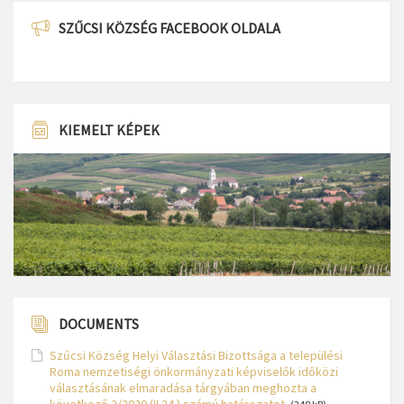
SZŰCSI KÖZSÉG FACEBOOK OLDALA
KIEMELT KÉPEK
DOCUMENTS
Szűcsi Község Helyi Választási Bizottsága a települési
Roma nemzetiségi önkormányzati képviselők időközi
választásának elmaradása tárgyában meghozta a