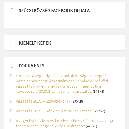
SZŰCSI KÖZSÉG FACEBOOK OLDALA
KIEMELT KÉPEK
DOCUMENTS
Szűcsi Község Helyi Választási Bizottsága a települési
Roma nemzetiségi önkormányzati képviselők időközi
választásának elmaradása tárgyában meghozta a
következő 2/2020.(II.24.) számú határozatot.
(348 kB)
Választás 2019. – Szavazókörök
(335 kB)
Választás 2019. – Képviselő-testület létszám
(237 kB)
Vízügyi tájékoztató és kérelem a háztartási kutak vízjogi
fennmaradási engedélyezési eljáráshoz
(445 kB)