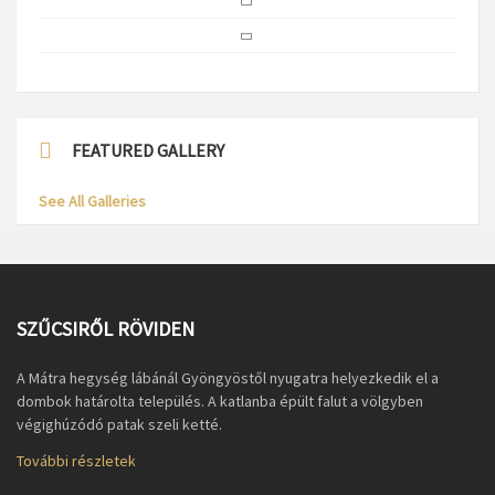
FEATURED GALLERY
See All Galleries
SZŰCSIRŐL RÖVIDEN
A Mátra hegység lábánál Gyöngyöstől nyugatra helyezkedik el a
dombok határolta település. A katlanba épült falut a völgyben
végighúzódó patak szeli ketté.
További részletek