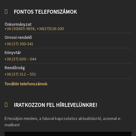
FONTOS TELEFONSZÁMOK
Önkormányzat
+36 (30)655-9858, +36(37)526-200
Orvosi rendelő
+36 (37) 300-341
Könyvtár
+36 (37) 630 – 044
Rendőrség
+36 (37) 312 – 551
További telefonszámok
IRATKOZZON FEL HÍRLEVELÜNKRE!
Értesüljön minden, a faluval kapcsolatos aktualitásról, azonnal e-
mailben!