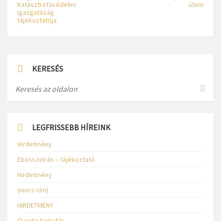
Katasztrófavédelmi
ütem
Igazgatóság
tájékoztatója
KERESÉS
LEGFRISSEBB HÍREINK
Hirdetmény
Ebösszeírás – tájékoztató
Hirdetmény
(nincs cím)
HIRDETMÉNY
Óvodai beíratás