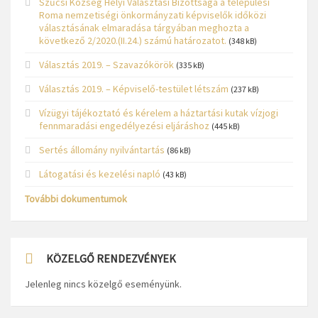
Szűcsi Község Helyi Választási Bizottsága a települési
Roma nemzetiségi önkormányzati képviselők időközi
választásának elmaradása tárgyában meghozta a
következő 2/2020.(II.24.) számú határozatot.
(348 kB)
Választás 2019. – Szavazókörök
(335 kB)
Választás 2019. – Képviselő-testület létszám
(237 kB)
Vízügyi tájékoztató és kérelem a háztartási kutak vízjogi
fennmaradási engedélyezési eljáráshoz
(445 kB)
Sertés állomány nyilvántartás
(86 kB)
Látogatási és kezelési napló
(43 kB)
További dokumentumok
KÖZELGŐ RENDEZVÉNYEK
Jelenleg nincs közelgő eseményünk.