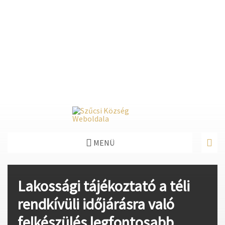
Deprecated
: Function create_function() is deprecated in
/home/fastvisi/szucsi.hu/wp-
content/themes/townpress/functions.php
on line
237
Deprecated
: Function create_function() is deprecated in
/home/fastvisi/szucsi.hu/wp-
content/themes/townpress/functions.php
on line
282
Deprecated
: Function create_function() is deprecated in
/home/fastvisi/szucsi.hu/wp-
content/themes/townpress/functions.php
on line
284
MENÜ
Lakossági tájékoztató a téli
rendkívüli időjárásra való
felkészülés legfontosabb