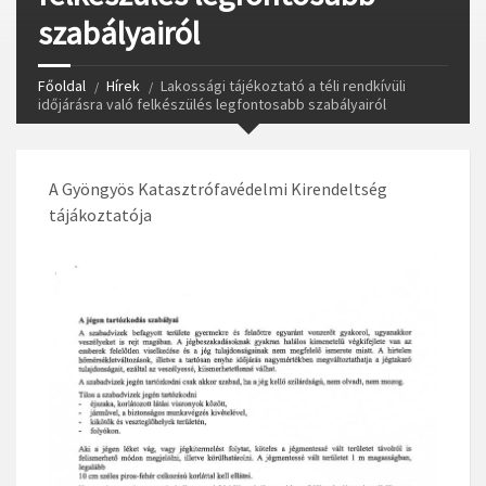
szabályairól
Főoldal
Hírek
Lakossági tájékoztató a téli rendkívüli
időjárásra való felkészülés legfontosabb szabályairól
A Gyöngyös Katasztrófavédelmi Kirendeltség
tájákoztatója