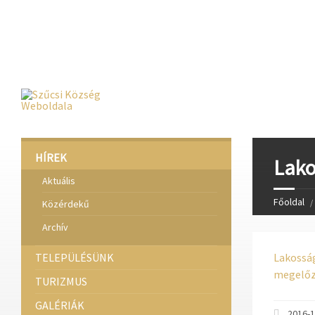
Deprecated
: Function create_function() is deprecated in
/home/fa
Deprecated
: Function create_function() is deprecated in
/home/fa
Deprecated
: Function create_function() is deprecated in
/home/fa
HÍREK
Lako
Aktuális
Főoldal
Közérdekű
Archív
TELEPÜLÉSÜNK
Lakossá
megelőz
TURIZMUS
GALÉRIÁK
2016-1