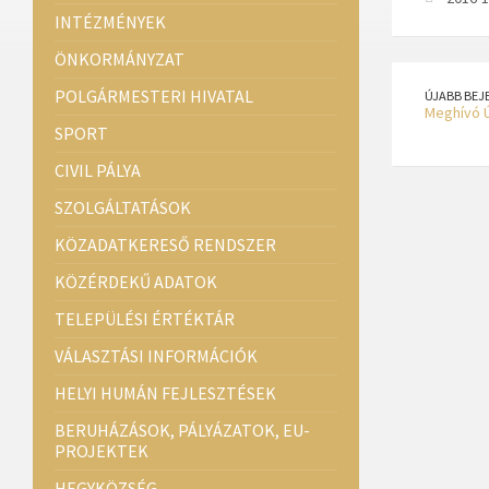
INTÉZMÉNYEK
ÖNKORMÁNYZAT
POLGÁRMESTERI HIVATAL
ÚJABB BEJ
Meghívó Ú
SPORT
CIVIL PÁLYA
SZOLGÁLTATÁSOK
KÖZADATKERESŐ RENDSZER
KÖZÉRDEKŰ ADATOK
TELEPÜLÉSI ÉRTÉKTÁR
VÁLASZTÁSI INFORMÁCIÓK
HELYI HUMÁN FEJLESZTÉSEK
BERUHÁZÁSOK, PÁLYÁZATOK, EU-
PROJEKTEK
HEGYKÖZSÉG