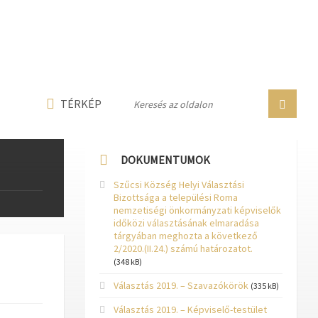
n line
237
n line
282
n line
284
TÉRKÉP
DOKUMENTUMOK
Szűcsi Község Helyi Választási
Bizottsága a települési Roma
nemzetiségi önkormányzati képviselők
időközi választásának elmaradása
tárgyában meghozta a következő
2/2020.(II.24.) számú határozatot.
(348 kB)
Választás 2019. – Szavazókörök
(335 kB)
Választás 2019. – Képviselő-testület