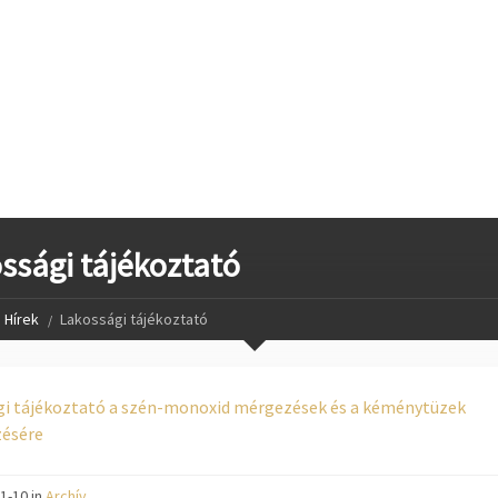
stvisi/szucsi.hu/wp-content/themes/townpress/functions.php
o
stvisi/szucsi.hu/wp-content/themes/townpress/functions.php
o
stvisi/szucsi.hu/wp-content/themes/townpress/functions.php
o
ssági tájékoztató
Hírek
Lakossági tájékoztató
gi tájékoztató a szén-monoxid mérgezések és a kéménytüzek
ésére
1-10 in
Archív