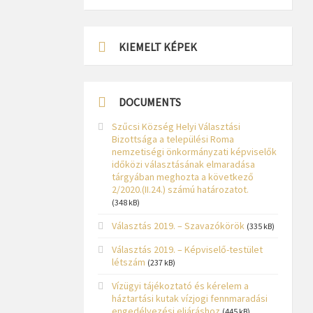
KIEMELT KÉPEK
DOCUMENTS
Szűcsi Község Helyi Választási
Bizottsága a települési Roma
nemzetiségi önkormányzati képviselők
időközi választásának elmaradása
tárgyában meghozta a következő
2/2020.(II.24.) számú határozatot.
(348 kB)
Választás 2019. – Szavazókörök
(335 kB)
Választás 2019. – Képviselő-testület
létszám
(237 kB)
Vízügyi tájékoztató és kérelem a
háztartási kutak vízjogi fennmaradási
engedélyezési eljáráshoz
(445 kB)