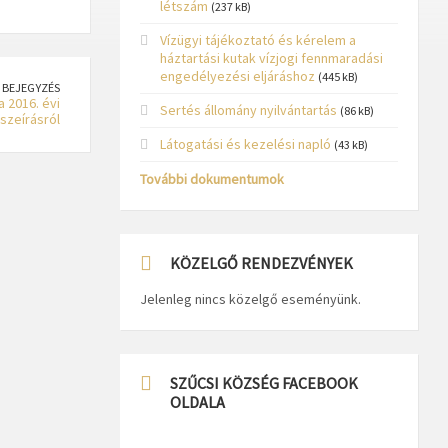
létszám
(237 kB)
Vízügyi tájékoztató és kérelem a
háztartási kutak vízjogi fennmaradási
engedélyezési eljáráshoz
(445 kB)
 BEJEGYZÉS
a 2016. évi
Sertés állomány nyilvántartás
(86 kB)
szeírásról
Látogatási és kezelési napló
(43 kB)
További dokumentumok
KÖZELGŐ RENDEZVÉNYEK
Jelenleg nincs közelgő eseményünk.
SZŰCSI KÖZSÉG FACEBOOK
OLDALA