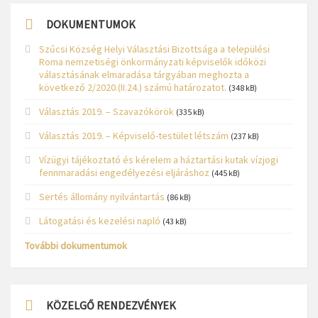
DOKUMENTUMOK
Szűcsi Község Helyi Választási Bizottsága a települési
Roma nemzetiségi önkormányzati képviselők időközi
választásának elmaradása tárgyában meghozta a
következő 2/2020.(II.24.) számú határozatot.
(348 kB)
Választás 2019. – Szavazókörök
(335 kB)
Választás 2019. – Képviselő-testület létszám
(237 kB)
Vízügyi tájékoztató és kérelem a háztartási kutak vízjogi
fennmaradási engedélyezési eljáráshoz
(445 kB)
Sertés állomány nyilvántartás
(86 kB)
Látogatási és kezelési napló
(43 kB)
További dokumentumok
KÖZELGŐ RENDEZVÉNYEK