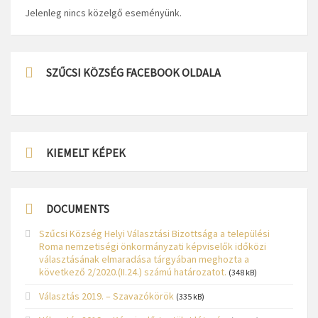
Jelenleg nincs közelgő eseményünk.
SZŰCSI KÖZSÉG FACEBOOK OLDALA
KIEMELT KÉPEK
DOCUMENTS
Szűcsi Község Helyi Választási Bizottsága a települési
Roma nemzetiségi önkormányzati képviselők időközi
választásának elmaradása tárgyában meghozta a
következő 2/2020.(II.24.) számú határozatot.
(348 kB)
Választás 2019. – Szavazókörök
(335 kB)