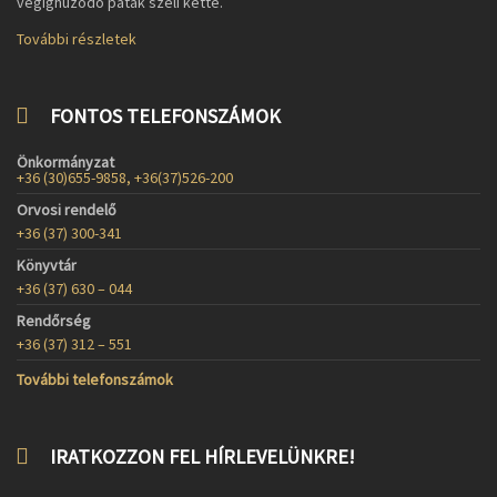
végighúzódó patak szeli ketté.
További részletek
FONTOS TELEFONSZÁMOK
Önkormányzat
+36 (30)655-9858, +36(37)526-200
Orvosi rendelő
+36 (37) 300-341
Könyvtár
+36 (37) 630 – 044
Rendőrség
+36 (37) 312 – 551
További telefonszámok
IRATKOZZON FEL HÍRLEVELÜNKRE!