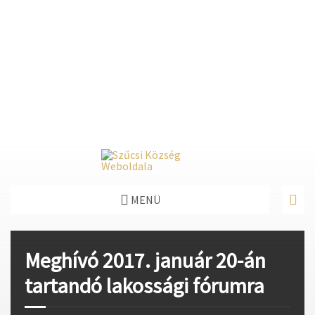
Deprecated
: Function create_function() is deprecated in
/home/fastvisi/szucsi.hu/wp-
content/themes/townpress/functions.php
on line
237
Deprecated
: Function create_function() is deprecated in
/home/fastvisi/szucsi.hu/wp-
content/themes/townpress/functions.php
on line
282
Deprecated
: Function create_function() is deprecated in
/home/fastvisi/szucsi.hu/wp-
content/themes/townpress/functions.php
on line
284
MENÜ
Meghívó 2017. január 20-án
tartandó lakossági fórumra