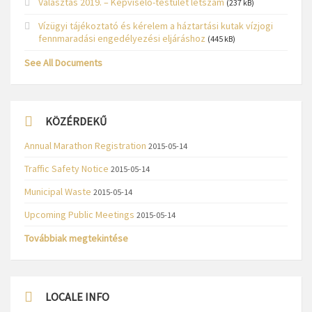
Választás 2019. – Képviselő-testület létszám
(237 kB)
Vízügyi tájékoztató és kérelem a háztartási kutak vízjogi
fennmaradási engedélyezési eljáráshoz
(445 kB)
See All Documents
KÖZÉRDEKŰ
Annual Marathon Registration
2015-05-14
Traffic Safety Notice
2015-05-14
Municipal Waste
2015-05-14
Upcoming Public Meetings
2015-05-14
Továbbiak megtekintése
LOCALE INFO