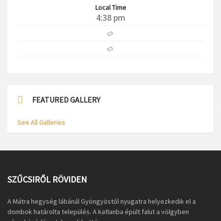
Local Time
4:38 pm
FEATURED GALLERY
See All Galleries
SZŰCSIRŐL RÖVIDEN
A Mátra hegység lábánál Gyöngyöstől nyugatra helyezkedik el a
dombok határolta település. A katlanba épült falut a völgyben