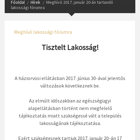
Főoldal
Hírek
Meghívó 2017. január 20-án tartandó
lakossági fórumra
Meghívó lakossági fórumra
Tisztelt Lakosság!
A háziorvosi ellátásban 2017. június 30-ával jelentős
változások következnek be.
Az elmúlt időszakban az egészségügyi
alapellátásban történt nem megfelelő
tájékoztatás miatt szükségessé vált a település
lakosságának tájékoztatása.
Ezért szükségesnek tartjuk 2017. január 20-án 17