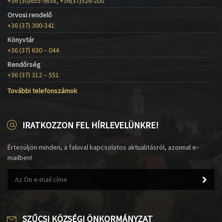
+36 (30)655-9858, +36(37)526-200
Orvosi rendelő
+36 (37) 300-341
Könyvtár
+36 (37) 630 – 044
Rendőrség
+36 (37) 312 – 551
További telefonszámok
IRATKOZZON FEL HÍRLEVELÜNKRE!
Értesüljön minden, a faluval kapcsolatos aktualitásról, azonnal e-
mailben!
SZŰCSI KÖZSÉGI ÖNKORMÁNYZAT