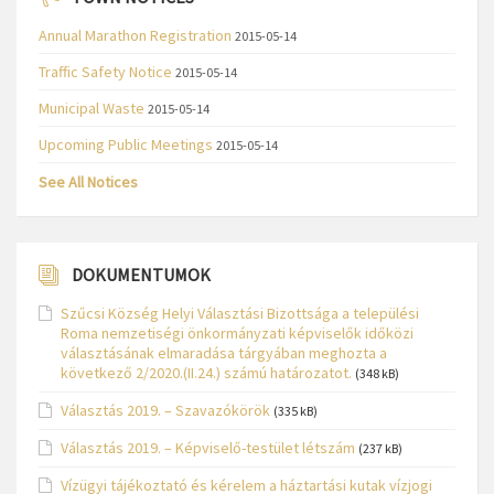
Annual Marathon Registration
2015-05-14
Traffic Safety Notice
2015-05-14
Municipal Waste
2015-05-14
Upcoming Public Meetings
2015-05-14
See All Notices
DOKUMENTUMOK
Szűcsi Község Helyi Választási Bizottsága a települési
Roma nemzetiségi önkormányzati képviselők időközi
választásának elmaradása tárgyában meghozta a
következő 2/2020.(II.24.) számú határozatot.
(348 kB)
Választás 2019. – Szavazókörök
(335 kB)
Választás 2019. – Képviselő-testület létszám
(237 kB)
Vízügyi tájékoztató és kérelem a háztartási kutak vízjogi