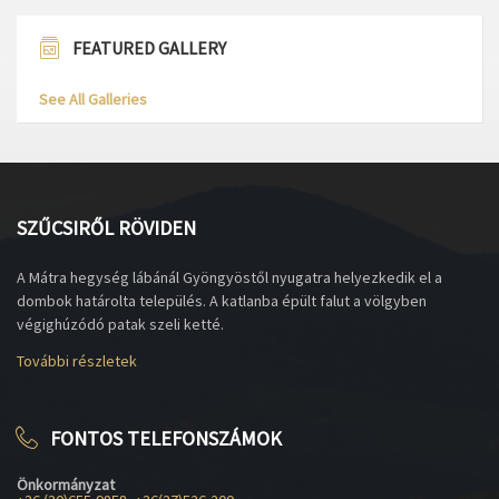
FEATURED GALLERY
See All Galleries
SZŰCSIRŐL RÖVIDEN
A Mátra hegység lábánál Gyöngyöstől nyugatra helyezkedik el a
dombok határolta település. A katlanba épült falut a völgyben
végighúzódó patak szeli ketté.
További részletek
FONTOS TELEFONSZÁMOK
Önkormányzat