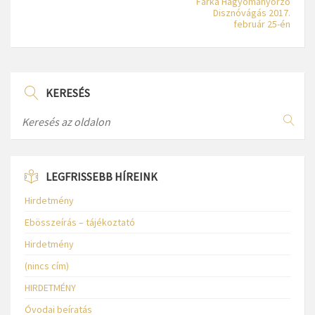
Farka Hagyományőrző
Disznóvágás 2017.
február 25-én
KERESÉS
LEGFRISSEBB HÍREINK
Hirdetmény
Ebösszeírás – tájékoztató
Hirdetmény
(nincs cím)
HIRDETMÉNY
Óvodai beíratás