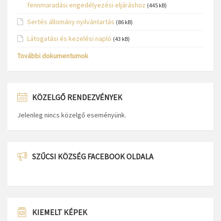
fennmaradási engedélyezési eljáráshoz
(445 kB)
Sertés állomány nyilvántartás
(86 kB)
Látogatási és kezelési napló
(43 kB)
További dokumentumok
KÖZELGŐ RENDEZVÉNYEK
Jelenleg nincs közelgő eseményünk.
SZŰCSI KÖZSÉG FACEBOOK OLDALA
KIEMELT KÉPEK