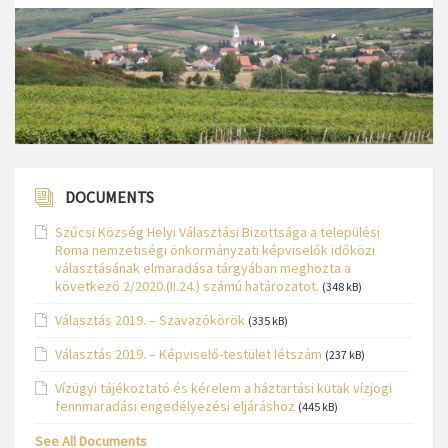
DOCUMENTS
Szűcsi Község Helyi Választási Bizottsága a települési
Roma nemzetiségi önkormányzati képviselők időközi
választásának elmaradása tárgyában meghozta a
következő 2/2020.(II.24.) számú határozatot.
(348 kB)
Választás 2019. – Szavazókörök
(335 kB)
Választás 2019. – Képviselő-testület létszám
(237 kB)
Vízügyi tájékoztató és kérelem a háztartási kutak vízjogi
fennmaradási engedélyezési eljáráshoz
(445 kB)
See All Documents