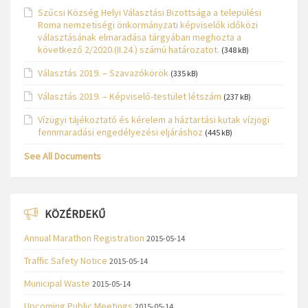
Szűcsi Község Helyi Választási Bizottsága a települési
Roma nemzetiségi önkormányzati képviselők időközi
választásának elmaradása tárgyában meghozta a
következő 2/2020.(II.24.) számú határozatot.
(348 kB)
Választás 2019. – Szavazókörök
(335 kB)
Választás 2019. – Képviselő-testület létszám
(237 kB)
Vízügyi tájékoztató és kérelem a háztartási kutak vízjogi
fennmaradási engedélyezési eljáráshoz
(445 kB)
See All Documents
KÖZÉRDEKŰ
Annual Marathon Registration
2015-05-14
Traffic Safety Notice
2015-05-14
Municipal Waste
2015-05-14
Upcoming Public Meetings
2015-05-14