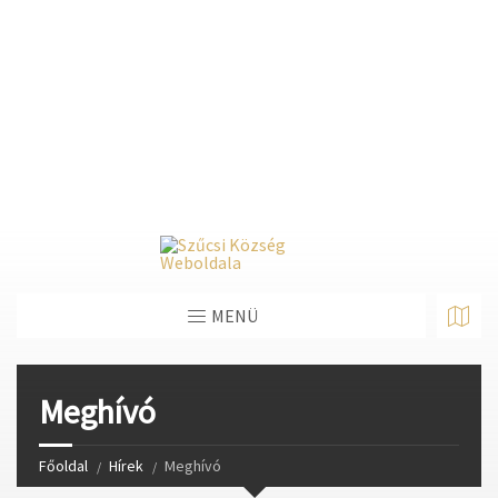
Deprecated
: Function create_function() is deprecated in
/home/fastvisi/szucsi.hu/wp-
content/themes/townpress/functions.php
on line
237
Deprecated
: Function create_function() is deprecated in
/home/fastvisi/szucsi.hu/wp-
content/themes/townpress/functions.php
on line
282
Deprecated
: Function create_function() is deprecated in
/home/fastvisi/szucsi.hu/wp-
content/themes/townpress/functions.php
on line
284
MENÜ
Meghívó
Főoldal
Hírek
Meghívó