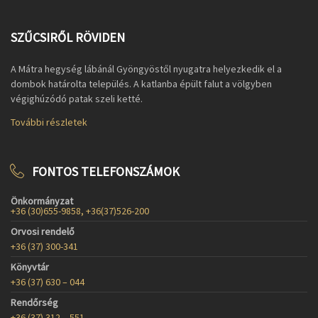
SZŰCSIRŐL RÖVIDEN
A Mátra hegység lábánál Gyöngyöstől nyugatra helyezkedik el a
dombok határolta település. A katlanba épült falut a völgyben
végighúzódó patak szeli ketté.
További részletek
FONTOS TELEFONSZÁMOK
Önkormányzat
+36 (30)655-9858, +36(37)526-200
Orvosi rendelő
+36 (37) 300-341
Könyvtár
+36 (37) 630 – 044
Rendőrség
+36 (37) 312 – 551