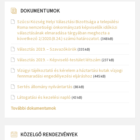
DOKUMENTUMOK
Szűcsi Község Helyi Választási Bizottsága a települési
Roma nemzetiségi önkormányzati képviselők időközi
választásának elmaradása tárgyában meghozta a
következő 2/2020.(II.24.) számú határozatot.
(348 kB)
Választás 2019. – Szavazókörök
(335 kB)
Választás 2019. – Képviselő-testület létszám
(237 kB)
Vízügyi tájékoztató és kérelem a háztartási kutak vízjogi
fennmaradási engedélyezési eljáráshoz
(445 kB)
Sertés állomány nyilvántartás
(86 kB)
Látogatási és kezelési napló
(43 kB)
További dokumentumok
KÖZELGŐ RENDEZVÉNYEK