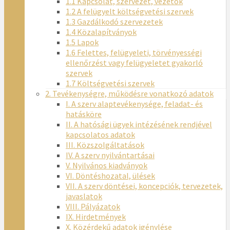
1.1 Kapcsolat, szervezet, vezetők
1.2 A felügyelt költségvetési szervek
1.3 Gazdálkodó szervezetek
1.4 Közalapítványok
1.5 Lapok
1.6 Felettes, felügyeleti, törvényességi
ellenőrzést vagy felügyeletet gyakorló
szervek
1.7 Költségvetési szervek
2. Tevékenységre, működésre vonatkozó adatok
I. A szerv alaptevékenysége, feladat- és
hatásköre
II. A hatósági ügyek intézésének rendjével
kapcsolatos adatok
III. Közszolgáltatások
IV. A szerv nyilvántartásai
V. Nyilvános kiadványok
VI. Döntéshozatal, ülések
VII. A szerv döntései, koncepciók, tervezetek,
javaslatok
VIII. Pályázatok
IX. Hirdetmények
X. Közérdekű adatok igénylése