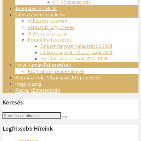
VII. Közbeszerzés
Települési Értéktár
Választási Információk
Választási szervek
Választási ügyintézés
2026. évi választás
Korábbi választások
Önkormányzati választások 2024
Önkormányzati Választások 2019.
Korábbi választások 2014-1998
Helyi Humán Fejlesztések
Programok, rendezvények
Beruházások, Pályázatok, EU-projektek
Hegyközség
Posta, közbiztonság
Keresés
Legfrissebb Híreink