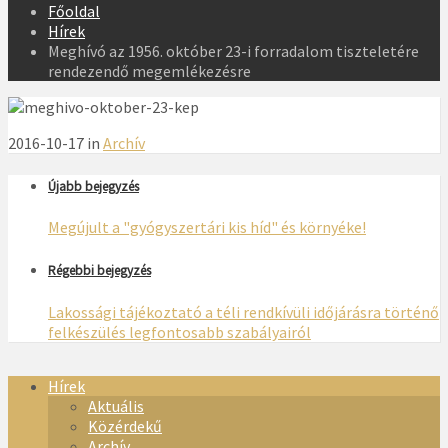
Főoldal
Hírek
Meghívó az 1956. október 23-i forradalom tiszteletére
rendezendő megemlékezésre
2016-10-17 in
Archív
Újabb bejegyzés
Megújult a "gyógyszertári kis híd" és környéke!
Régebbi bejegyzés
Lakossági tájékoztató a téli rendkívüli időjárásra történő
felkészülés legfontosabb szabályairól
Hírek
Aktuális
Közérdekű
Archív