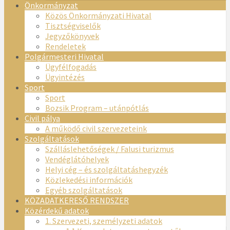
Önkormányzat
Közös Önkormányzati Hivatal
Tisztségviselők
Jegyzőkönyvek
Rendeletek
Polgármesteri Hivatal
Ügyfélfogadás
Ügyintézés
Sport
Sport
Bozsik Program – utánpótlás
Civil pálya
A működő civil szervezeteink
Szolgáltatások
Szálláslehetőségek / Falusi turizmus
Vendéglátóhelyek
Helyi cég – és szolgáltatáshegyzék
Közlekedési információk
Egyéb szolgáltatások
KÖZADATKERESŐ RENDSZER
Közérdekű adatok
1. Szervezeti, személyzeti adatok