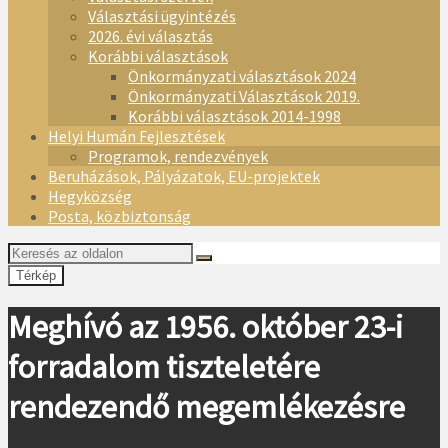
Választási ügyintézés
2026. évi választás
Korábbi választások
Önkormányzati választások 2024
Önkormányzati Választások 2019.
Korábbi választások 2014-1998
Helyi Humán Fejlesztések
Programok, rendezvények
Beruházások, Pályázatok, EU-projektek
Hegyközség
Posta, közbiztonság
Térkép
Meghívó az 1956. október 23-i
forradalom tiszteletére
rendezendő megemlékezésre