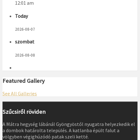
12:01 am
Today
2026-08-07
szombat
2026-08-08
Featured Gallery
See All Galleries
Szűcsiről röviden
A Mátra hegység lábánál Gyöngyöstől nyugatra helyezkedik el
a dombok határolta település. A katlanba épült falut a
völgyben végighúzódó patak szeli ketté.