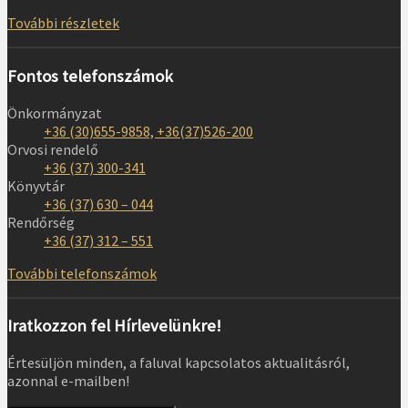
További részletek
Fontos telefonszámok
Önkormányzat
+36 (30)655-9858, +36(37)526-200
Orvosi rendelő
+36 (37) 300-341
Könyvtár
+36 (37) 630 – 044
Rendőrség
+36 (37) 312 – 551
További telefonszámok
Iratkozzon fel Hírlevelünkre!
Értesüljön minden, a faluval kapcsolatos aktualitásról,
azonnal e-mailben!