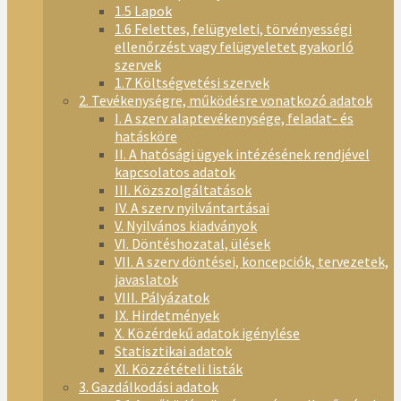
1.5 Lapok
1.6 Felettes, felügyeleti, törvényességi
ellenőrzést vagy felügyeletet gyakorló
szervek
1.7 Költségvetési szervek
2. Tevékenységre, működésre vonatkozó adatok
I. A szerv alaptevékenysége, feladat- és
hatásköre
II. A hatósági ügyek intézésének rendjével
kapcsolatos adatok
III. Közszolgáltatások
IV. A szerv nyilvántartásai
V. Nyilvános kiadványok
VI. Döntéshozatal, ülések
VII. A szerv döntései, koncepciók, tervezetek,
javaslatok
VIII. Pályázatok
IX. Hirdetmények
X. Közérdekű adatok igénylése
Statisztikai adatok
XI. Közzétételi listák
3. Gazdálkodási adatok