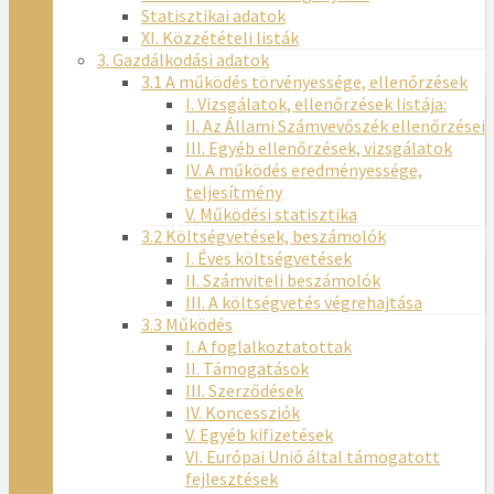
Statisztikai adatok
XI. Közzétételi listák
3. Gazdálkodási adatok
3.1 A működés törvényessége, ellenőrzések
I. Vizsgálatok, ellenőrzések listája:
II. Az Állami Számvevőszék ellenőrzései
III. Egyéb ellenőrzések, vizsgálatok
IV. A működés eredményessége,
teljesítmény
V. Működési statisztika
3.2 Költségvetések, beszámolók
I. Éves költségvetések
II. Számviteli beszámolók
III. A költségvetés végrehajtása
3.3 Működés
I. A foglalkoztatottak
II. Támogatások
III. Szerződések
IV. Koncessziók
V. Egyéb kifizetések
VI. Európai Unió által támogatott
fejlesztések