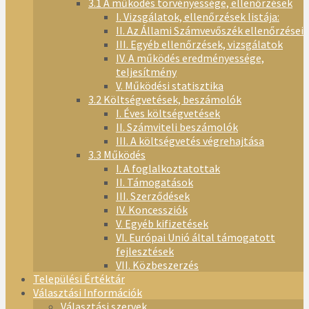
3.1 A működés törvényessége, ellenőrzések
I. Vizsgálatok, ellenőrzések listája:
II. Az Állami Számvevőszék ellenőrzései
III. Egyéb ellenőrzések, vizsgálatok
IV. A működés eredményessége,
teljesítmény
V. Működési statisztika
3.2 Költségvetések, beszámolók
I. Éves költségvetések
II. Számviteli beszámolók
III. A költségvetés végrehajtása
3.3 Működés
I. A foglalkoztatottak
II. Támogatások
III. Szerződések
IV. Koncessziók
V. Egyéb kifizetések
VI. Európai Unió által támogatott
fejlesztések
VII. Közbeszerzés
Települési Értéktár
Választási Információk
Választási szervek