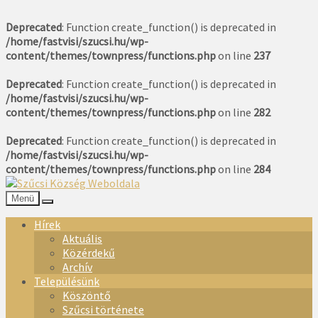
Deprecated
: Function create_function() is deprecated in
/home/fastvisi/szucsi.hu/wp-
content/themes/townpress/functions.php
on line
237
Deprecated
: Function create_function() is deprecated in
/home/fastvisi/szucsi.hu/wp-
content/themes/townpress/functions.php
on line
282
Deprecated
: Function create_function() is deprecated in
/home/fastvisi/szucsi.hu/wp-
content/themes/townpress/functions.php
on line
284
Menü
Hírek
Aktuális
Közérdekű
Archív
Településünk
Köszöntő
Szűcsi története