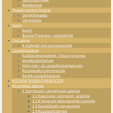
Jegyzőkönyvek
Rendeletek
Polgármesteri Hivatal
Ügyfélfogadás
Ügyintézés
Sport
Sport
Bozsik Program – utánpótlás
Civil pálya
A működő civil szervezeteink
Szolgáltatások
Szálláslehetőségek / Falusi turizmus
Vendéglátóhelyek
Helyi cég – és szolgáltatáshegyzék
Közlekedési információk
Egyéb szolgáltatások
KÖZADATKERESŐ RENDSZER
Közérdekű adatok
1. Szervezeti, személyzeti adatok
1.1 Kapcsolat, szervezet, vezetők
1.2 A felügyelt költségvetési szervek
1.3 Gazdálkodó szervezetek
1.4 Közalapítványok