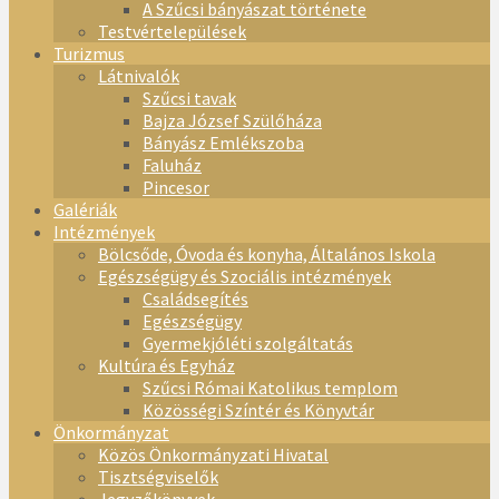
A Szűcsi bányászat története
Testvértelepülések
Turizmus
Látnivalók
Szűcsi tavak
Bajza József Szülőháza
Bányász Emlékszoba
Faluház
Pincesor
Galériák
Intézmények
Bölcsőde, Óvoda és konyha, Általános Iskola
Egészségügy és Szociális intézmények
Családsegítés
Egészségügy
Gyermekjóléti szolgáltatás
Kultúra és Egyház
Szűcsi Római Katolikus templom
Közösségi Színtér és Könyvtár
Önkormányzat
Közös Önkormányzati Hivatal
Tisztségviselők