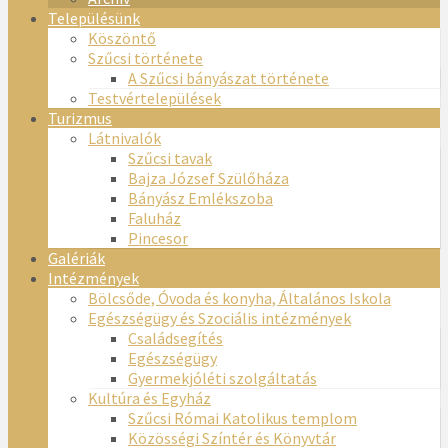
Településünk
Köszöntő
Szűcsi története
A Szűcsi bányászat története
Testvértelepülések
Turizmus
Látnivalók
Szűcsi tavak
Bajza József Szülőháza
Bányász Emlékszoba
Faluház
Pincesor
Galériák
Intézmények
Bölcsőde, Óvoda és konyha, Általános Iskola
Egészségügy és Szociális intézmények
Családsegítés
Egészségügy
Gyermekjóléti szolgáltatás
Kultúra és Egyház
Szűcsi Római Katolikus templom
Közösségi Színtér és Könyvtár