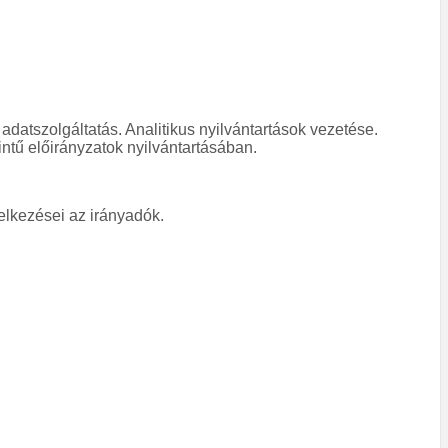
atszolgáltatás. Analitikus nyilvántartások vezetése.
ű előirányzatok nyilvántartásában.
delkezései az irányadók.