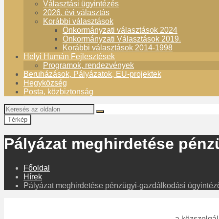
Választási ügyintézés
2026. évi választás
Korábbi választások
Önkormányzati választások 2024
Önkormányzati Választások 2019.
Korábbi választások 2014-1998
Helyi Humán Fejlesztések
Programok, rendezvények
Beruházások, Pályázatok, EU-projektek
Hegyközség
Posta, közbiztonság
Térkép
Pályázat meghirdetése pénz
Főoldal
Hírek
Pályázat meghirdetése pénzügyi-gazdálkodási ügyintéz
a közszolgál