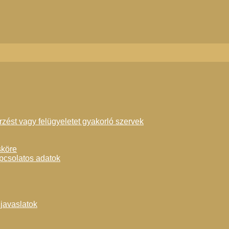
őrzést vagy felügyeletet gyakorló szervek
sköre
apcsolatos adatok
 javaslatok