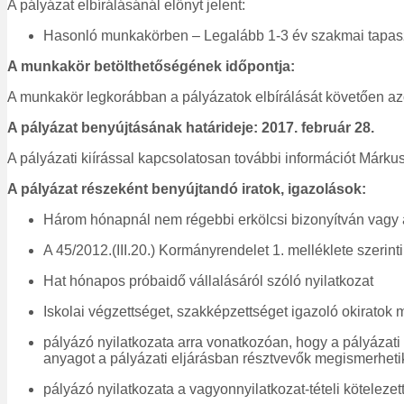
A pályázat elbírálásánál előnyt jelent:
Hasonló munkakörben – Legalább 1-3 év szakmai tapasz
A munkakör betölthetőségének időpontja:
A munkakör legkorábban a pályázatok elbírálását követően azo
A pályázat benyújtásának határideje: 2017. február 28.
A pályázati kiírással kapcsolatosan további információt Márk
A pályázat részeként benyújtandó iratok, igazolások:
Három hónapnál nem régebbi erkölcsi bizonyítván vagy a
A 45/2012.(III.20.) Kormányrendelet 1. melléklete szerint
Hat hónapos próbaidő vállalásáról szóló nyilatkozat
Iskolai végzettséget, szakképzettséget igazoló okiratok
pályázó nyilatkozata arra vonatkozóan, hogy a pályázati
anyagot a pályázati eljárásban résztvevők megismerheti
pályázó nyilatkozata a vagyonnyilatkozat-tételi kötelezett