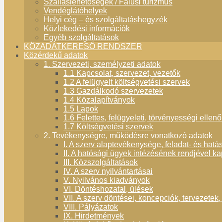
Szálláslehetőségek / Falusi turizmus
Vendéglátóhelyek
Helyi cég – és szolgáltatáshegyzék
Közlekedési információk
Egyéb szolgáltatások
KÖZADATKERESŐ RENDSZER
Közérdekű adatok
1. Szervezeti, személyzeti adatok
1.1 Kapcsolat, szervezet, vezetők
1.2 A felügyelt költségvetési szervek
1.3 Gazdálkodó szervezetek
1.4 Közalapítványok
1.5 Lapok
1.6 Felettes, felügyeleti, törvényességi ellen
1.7 Költségvetési szervek
2. Tevékenységre, működésre vonatkozó adatok
I. A szerv alaptevékenysége, feladat- és hatá
II. A hatósági ügyek intézésének rendjével k
III. Közszolgáltatások
IV. A szerv nyilvántartásai
V. Nyilvános kiadványok
VI. Döntéshozatal, ülések
VII. A szerv döntései, koncepciók, tervezetek,
VIII. Pályázatok
IX. Hirdetmények