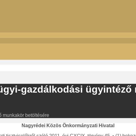
ügyi-gazdálkodási ügyintéző
ő munkakör betöltésére
Nagyrédei Közös Önkormányzati Hivatal
ati tisztviselőkről szóló 2011. évi CXCIX. törvény 45. • (1) beke