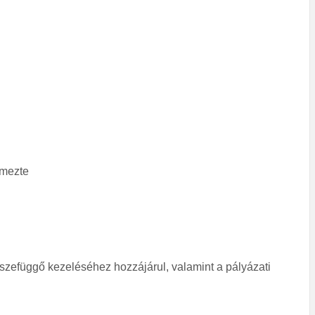
lmezte
sszefüggő kezeléséhez hozzájárul, valamint a pályázati