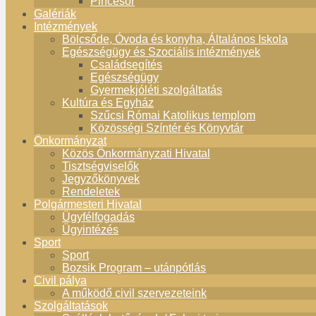
Pincesor
Galériák
Intézmények
Bölcsőde, Óvoda és konyha, Általános Iskola
Egészségügy és Szociális intézmények
Családsegítés
Egészségügy
Gyermekjóléti szolgáltatás
Kultúra és Egyház
Szűcsi Római Katolikus templom
Közösségi Színtér és Könyvtár
Önkormányzat
Közös Önkormányzati Hivatal
Tisztségviselők
Jegyzőkönyvek
Rendeletek
Polgármesteri Hivatal
Ügyfélfogadás
Ügyintézés
Sport
Sport
Bozsik Program – utánpótlás
Civil pálya
A működő civil szervezeteink
Szolgáltatások