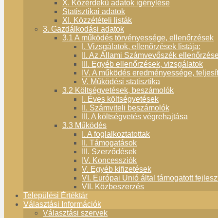
X. Közérdekű adatok igénylése
Statisztikai adatok
XI. Közzétételi listák
3. Gazdálkodási adatok
3.1 A működés törvényessége, ellenőrzések
I. Vizsgálatok, ellenőrzések listája:
II. Az Állami Számvevőszék ellenőrzése
III. Egyéb ellenőrzések, vizsgálatok
IV. A működés eredményessége, teljes
V. Működési statisztika
3.2 Költségvetések, beszámolók
I. Éves költségvetések
II. Számviteli beszámolók
III. A költségvetés végrehajtása
3.3 Működés
I. A foglalkoztatottak
II. Támogatások
III. Szerződések
IV. Koncessziók
V. Egyéb kifizetések
VI. Európai Unió által támogatott fejles
VII. Közbeszerzés
Települési Értéktár
Választási Információk
Választási szervek