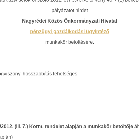
pályázatot hirdet
Nagyrédei Közös Önkormányzati Hivatal
pénzügyi-gazdálkodási ügyintéző
munkakör betöltésére.
 jogviszony, hosszabbítás lehetséges
/2012. (III. 7.) Korm. rendelet alapján a munkakör betöltője á
apján)