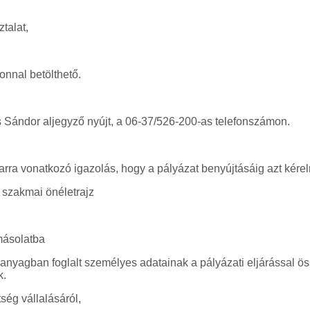
talat,
nnal betölthető.
us Sándor aljegyző nyújt, a 06-37/526-200-as telefonszámon.
rra vonatkozó igazolás, hogy a pályázat benyújtásáig azt kére
i szakmai önéletrajz
 másolatba
 anyagban foglalt személyes adatainak a pályázati eljárással ö
k.
ség vállalásáról,