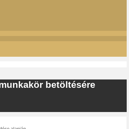
 munkakör betöltésére
zdése alapján