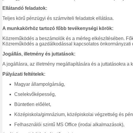
Ellátandó feladatok:
Teljes körű pénzügyi és számviteli feladatok ellátása.
A munkakörhöz tartozó főbb tevékenységi körök:
Közreműködés a beszámolók és a mérleg elkészítésében. Főköny
Közreműködés a gazdálkodással kapcsolatos önkormányzati dö
Jogállás, illetmény és juttatások:
A jogállásra, az illetmény megállapítására és a juttatásokra a 
Pályázati feltételek:
Magyar állampolgárság,
Cselekvőképesség,
Büntetlen előélet,
Középiskola/gimnázium, középiskolai végzettség és pénz
Felhasználói szintű MS Office (irodai alkalmazások),