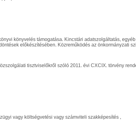
vi könyvelés támogatása. Kincstári adatszolgáltatás, egyéb ad
ntések előkészítésében. Közreműködés az önkormányzati szint
közszolgálati tisztviselőkről szóló 2011. évi CXCIX. törvény ren
ügyi vagy költségvetési vagy számviteli szakképesítés ,