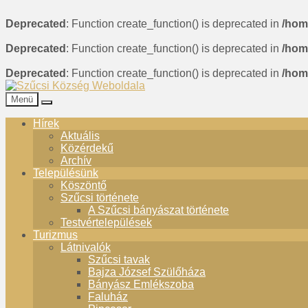
Deprecated
: Function create_function() is deprecated in
/hom
Deprecated
: Function create_function() is deprecated in
/hom
Deprecated
: Function create_function() is deprecated in
/hom
Menü
Hírek
Aktuális
Közérdekű
Archív
Településünk
Köszöntő
Szűcsi története
A Szűcsi bányászat története
Testvértelepülések
Turizmus
Látnivalók
Szűcsi tavak
Bajza József Szülőháza
Bányász Emlékszoba
Faluház