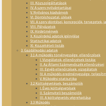
III. Közszolgáltatások
IV. A szerv nyilvántartásai
V. Nyilvános kiadványok
VI. Döntéshozatal, ülések
VII. A szerv döntései, koncepciók, tervezetek, j
VIII. Pályázatok
IX. Hirdetmények
X. Közérdekű adatok igénylése
Statisztikai adatok
XI. Közzétételi listák
3. Gazdálkodási adatok
3.1 A működés törvényessége, ellenőrzések
I. Vizsgálatok, ellenőrzések listája:
II. Az Állami Számvevőszék ellenőrzései
III. Egyéb ellenőrzések, vizsgálatok
IV. A működés eredményessége, teljesít
V. Működési statisztika
3.2 Költségvetések, beszámolók
I. Éves költségvetések
II. Számviteli beszámolók
III. A költségvetés végrehajtása
3.3 Működés