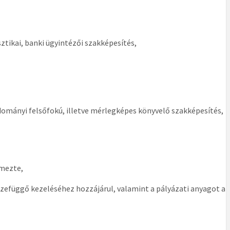
ikai, banki ügyintézői szakképesítés,
ányi felsőfokú, illetve mérlegképes könyvelő szakképesítés,
lmezte,
zefüggő kezeléséhez hozzájárul, valamint a pályázati anyagot a