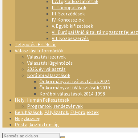
I. A foglalkoztatottak
II. Támogatások
III. Szerződések
IV. Koncessziók
V. Egyéb kifizetések
VI. Európai Unió által támogatott fejles
VII. Közbeszerzés
Települési Értéktár
Választási Információk
Választási szervek
Választási ügyintézés
2026. évi választás
Korábbi választások
Önkormányzati választások 2024
Önkormányzati Választások 2019.
Korábbi választások 2014-1998
Helyi Humán Fejlesztések
Programok, rendezvények
Beruházások, Pályázatok, EU-projektek
Hegyközség
Posta, közbiztonság