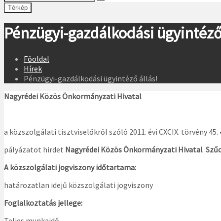
Térkép
Pénzügyi-gazdálkodási ügyintéző 
Főoldal
Hírek
Pénzügyi-gazdálkodási ügyintéző állás!
Nagyrédei Közös Önkormányzati Hivatal
a közszolgálati tisztviselőkről szóló 2011. évi CXCIX. törvény 45.
pályázatot hirdet
Nagyrédei Közös Önkormányzati Hivatal Szűc
A közszolgálati jogviszony időtartama:
határozatlan idejű közszolgálati jogviszony
Foglalkoztatás jellege:
Teljes munkaidő