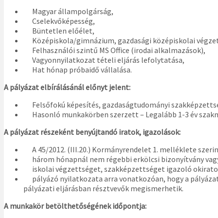
Magyar állampolgárság,
Cselekvőképesség,
Büntetlen előélet,
Középiskola/gimnázium, gazdasági középiskolai végzettsé
Felhasználói szintű MS Office (irodai alkalmazások),
Vagyonnyilatkozat tételi eljárás lefolytatása,
Hat hónap próbaidő vállalása.
A pályázat elbírálásánál előnyt jelent:
Felsőfokú képesítés, gazdaságtudományi szakképzettség 
Hasonló munkakörben szerzett – Legalább 1-3 év szakm
A pályázat részeként benyújtandó iratok, igazolások:
A 45/2012. (III.20.) Kormányrendelet 1. melléklete szerin
három hónapnál nem régebbi erkölcsi bizonyítvány vagy a
iskolai végzettséget, szakképzettséget igazoló okirato
pályázó nyilatkozata arra vonatkozóan, hogy a pályázati 
pályázati eljárásban résztvevők megismerhetik.
A munkakör betölthetőségének időpontja: