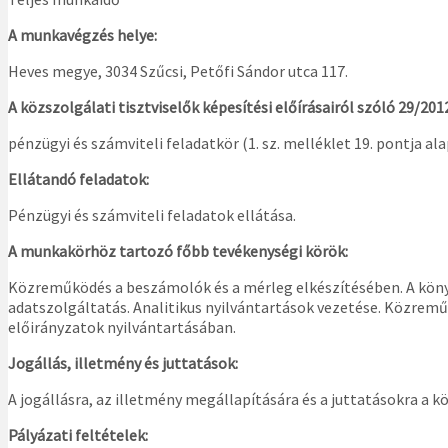
A munkavégzés helye:
Heves megye, 3034 Szűcsi, Petőfi Sándor utca 117.
A közszolgálati tisztviselők képesítési előírásairól szóló 29/201
pénzügyi és számviteli feladatkör (1. sz. melléklet 19. pontja ala
Ellátandó feladatok:
Pénzügyi és számviteli feladatok ellátása.
A munkakörhöz tartozó főbb tevékenységi körök:
Közreműködés a beszámolók és a mérleg elkészítésében. A könyv
adatszolgáltatás. Analitikus nyilvántartások vezetése. Közre
előirányzatok nyilvántartásában.
Jogállás, illetmény és juttatások:
A jogállásra, az illetmény megállapítására és a juttatásokra a kö
Pályázati feltételek: