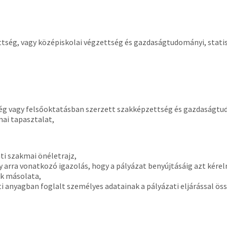
g, vagy középiskolai végzettség és gazdaságtudományi, statiszt
vagy felsőoktatásban szerzett szakképzettség és gazdaságtudom
ai tapasztalat,
ti szakmai önéletrajz,
rra vonatkozó igazolás, hogy a pályázat benyújtásáig azt kére
k másolata,
anyagban foglalt személyes adatainak a pályázati eljárással öss