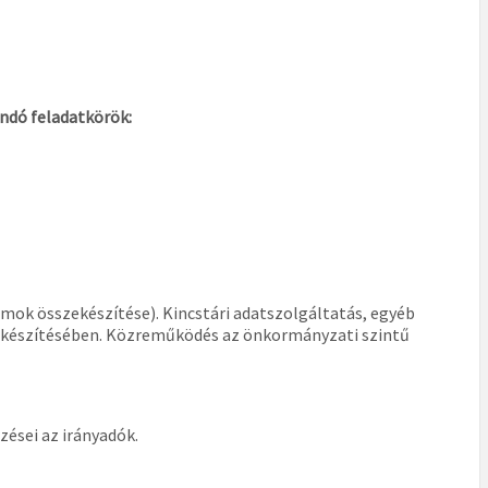
tandó feladatkörök:
ok összekészítése). Kincstári adatszolgáltatás, egyéb
lőkészítésében. Közreműködés az önkormányzati szintű
zései az irányadók.