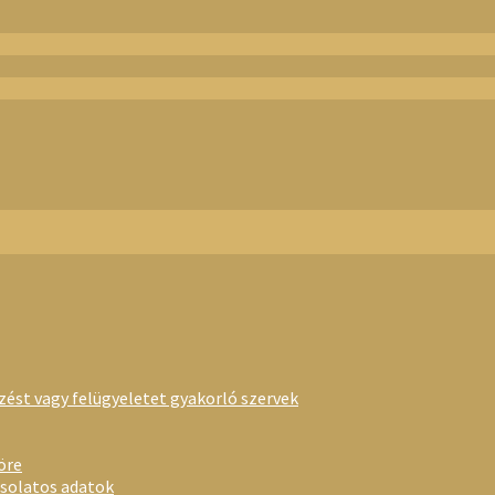
rzést vagy felügyeletet gyakorló szervek
öre
csolatos adatok