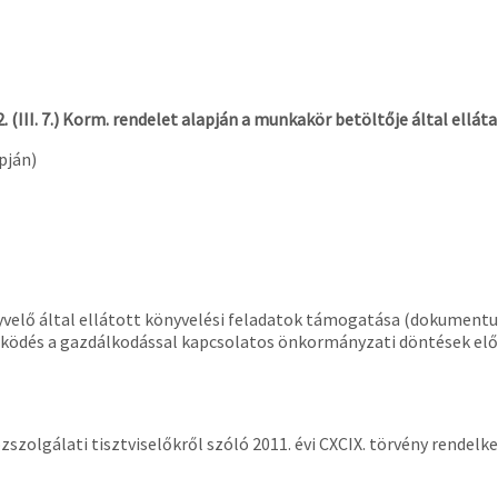
2. (III. 7.) Korm. rendelet alapján a munkakör betöltője által ellá
pján)
elő által ellátott könyvelési feladatok támogatása (dokumentum
működés a gazdálkodással kapcsolatos önkormányzati döntések e
zszolgálati tisztviselőkről szóló 2011. évi CXCIX. törvény rendelke