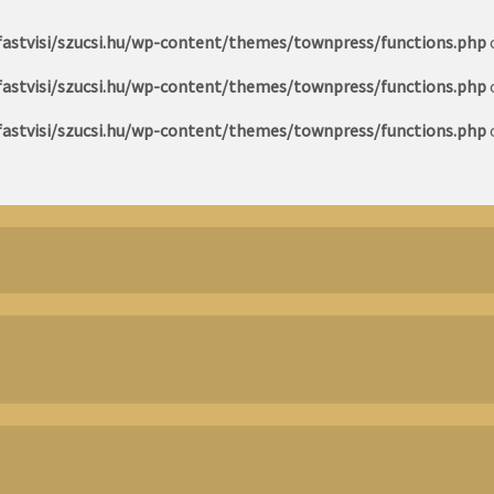
astvisi/szucsi.hu/wp-content/themes/townpress/functions.php
astvisi/szucsi.hu/wp-content/themes/townpress/functions.php
astvisi/szucsi.hu/wp-content/themes/townpress/functions.php