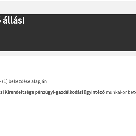
állás!
 • (1) bekezdése alapján
si Kirendeltsége pénzügyi-gazdálkodási ügyintéző
munkakör betö