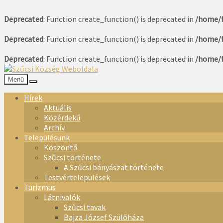
Deprecated
: Function create_function() is deprecated in
/home/f
Deprecated
: Function create_function() is deprecated in
/home/f
Deprecated
: Function create_function() is deprecated in
/home/f
Menü
Hírek
Aktuális
Közérdekű
Archív
Településünk
Köszöntő
Szűcsi története
A Szűcsi bányászat története
Testvértelepülések
Turizmus
Látnivalók
Szűcsi tavak
Bajza József Szülőháza