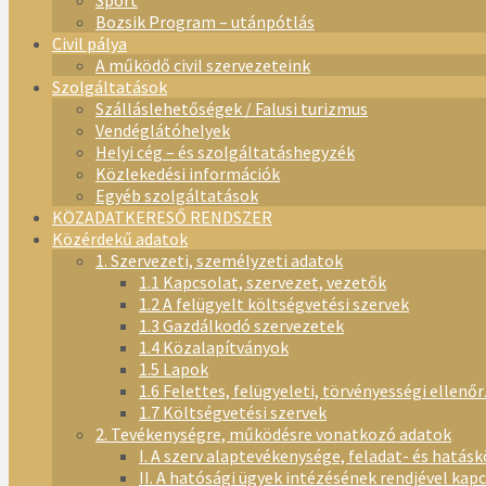
Sport
Bozsik Program – utánpótlás
Civil pálya
A működő civil szervezeteink
Szolgáltatások
Szálláslehetőségek / Falusi turizmus
Vendéglátóhelyek
Helyi cég – és szolgáltatáshegyzék
Közlekedési információk
Egyéb szolgáltatások
KÖZADATKERESŐ RENDSZER
Közérdekű adatok
1. Szervezeti, személyzeti adatok
1.1 Kapcsolat, szervezet, vezetők
1.2 A felügyelt költségvetési szervek
1.3 Gazdálkodó szervezetek
1.4 Közalapítványok
1.5 Lapok
1.6 Felettes, felügyeleti, törvényességi ellenő
1.7 Költségvetési szervek
2. Tevékenységre, működésre vonatkozó adatok
I. A szerv alaptevékenysége, feladat- és hatásk
II. A hatósági ügyek intézésének rendjével kap