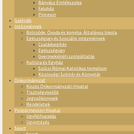
Bányász Emlékszoba
Faluház
Pincesor
Galériák
Intézmények
Bölcsőde, Óvoda és konyha, Általános Iskola
Egészségügy és Szociális intézmények
Családsegítés
Egészségügy
Gyermekjóléti szolgáltatás
Kultúra és Egyház
Szűcsi Római Katolikus templom
Közösségi Színtér és Könyvtár
Önkormányzat
Közös Önkormányzati Hivatal
Tisztségviselők
Jegyzőkönyvek
Rendeletek
Polgármesteri Hivatal
Ügyfélfogadás
Ügyintézés
Sport