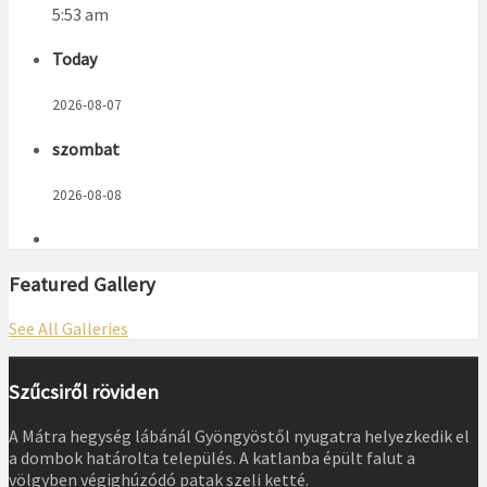
5:53 am
Today
2026-08-07
szombat
2026-08-08
Featured Gallery
See All Galleries
Szűcsiről röviden
A Mátra hegység lábánál Gyöngyöstől nyugatra helyezkedik el
a dombok határolta település. A katlanba épült falut a
völgyben végighúzódó patak szeli ketté.