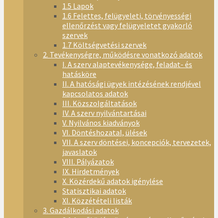
1.5 Lapok
1.6 Felettes, felügyeleti, törvényességi
ellenőrzést vagy felügyeletet gyakorló
szervek
1.7 Költségvetési szervek
2. Tevékenységre, működésre vonatkozó adatok
I. A szerv alaptevékenysége, feladat- és
hatásköre
II. A hatósági ügyek intézésének rendjével
kapcsolatos adatok
III. Közszolgáltatások
IV. A szerv nyilvántartásai
V. Nyilvános kiadványok
VI. Döntéshozatal, ülések
VII. A szerv döntései, koncepciók, tervezetek,
javaslatok
VIII. Pályázatok
IX. Hirdetmények
X. Közérdekű adatok igénylése
Statisztikai adatok
XI. Közzétételi listák
3. Gazdálkodási adatok