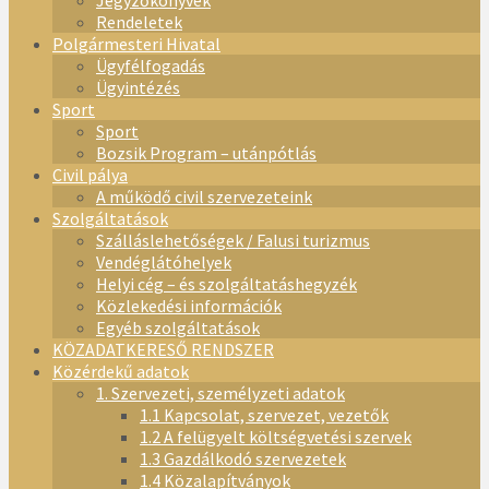
Jegyzőkönyvek
Rendeletek
Polgármesteri Hivatal
Ügyfélfogadás
Ügyintézés
Sport
Sport
Bozsik Program – utánpótlás
Civil pálya
A működő civil szervezeteink
Szolgáltatások
Szálláslehetőségek / Falusi turizmus
Vendéglátóhelyek
Helyi cég – és szolgáltatáshegyzék
Közlekedési információk
Egyéb szolgáltatások
KÖZADATKERESŐ RENDSZER
Közérdekű adatok
1. Szervezeti, személyzeti adatok
1.1 Kapcsolat, szervezet, vezetők
1.2 A felügyelt költségvetési szervek
1.3 Gazdálkodó szervezetek
1.4 Közalapítványok