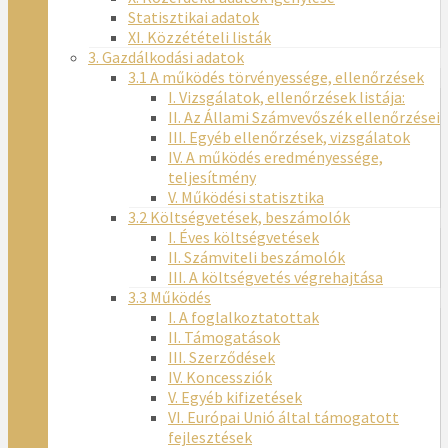
Statisztikai adatok
XI. Közzétételi listák
3. Gazdálkodási adatok
3.1 A működés törvényessége, ellenőrzések
I. Vizsgálatok, ellenőrzések listája:
II. Az Állami Számvevőszék ellenőrzései
III. Egyéb ellenőrzések, vizsgálatok
IV. A működés eredményessége,
teljesítmény
V. Működési statisztika
3.2 Költségvetések, beszámolók
I. Éves költségvetések
II. Számviteli beszámolók
III. A költségvetés végrehajtása
3.3 Működés
I. A foglalkoztatottak
II. Támogatások
III. Szerződések
IV. Koncessziók
V. Egyéb kifizetések
VI. Európai Unió által támogatott
fejlesztések