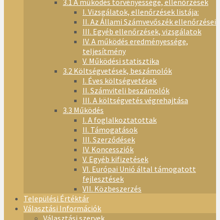
3.1 A működés törvényessége, ellenőrzések
I. Vizsgálatok, ellenőrzések listája:
II. Az Állami Számvevőszék ellenőrzései
III. Egyéb ellenőrzések, vizsgálatok
IV. A működés eredményessége,
teljesítmény
V. Működési statisztika
3.2 Költségvetések, beszámolók
I. Éves költségvetések
II. Számviteli beszámolók
III. A költségvetés végrehajtása
3.3 Működés
I. A foglalkoztatottak
II. Támogatások
III. Szerződések
IV. Koncessziók
V. Egyéb kifizetések
VI. Európai Unió által támogatott
fejlesztések
VII. Közbeszerzés
Települési Értéktár
Választási Információk
Választási szervek