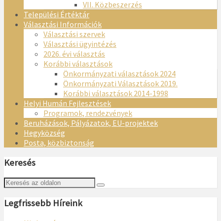
VII. Közbeszerzés
Települési Értéktár
Választási Információk
Választási szervek
Választási ügyintézés
2026. évi választás
Korábbi választások
Önkormányzati választások 2024
Önkormányzati Választások 2019.
Korábbi választások 2014-1998
Helyi Humán Fejlesztések
Programok, rendezvények
Beruházások, Pályázatok, EU-projektek
Hegyközség
Posta, közbiztonság
Keresés
Legfrissebb Híreink