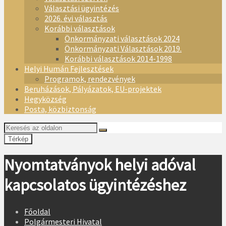
Választási ügyintézés
2026. évi választás
Korábbi választások
Önkormányzati választások 2024
Önkormányzati Választások 2019.
Korábbi választások 2014-1998
Helyi Humán Fejlesztések
Programok, rendezvények
Beruházások, Pályázatok, EU-projektek
Hegyközség
Posta, közbiztonság
Térkép
Nyomtatványok helyi adóval
kapcsolatos ügyintézéshez
Főoldal
Polgármesteri Hivatal