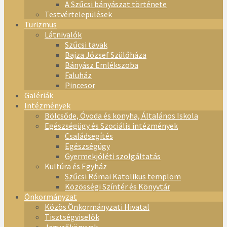
A Szűcsi bányászat története
Testvértelepülések
Turizmus
Látnivalók
Szűcsi tavak
Bajza József Szülőháza
Bányász Emlékszoba
Faluház
Pincesor
Galériák
Intézmények
Bölcsőde, Óvoda és konyha, Általános Iskola
Egészségügy és Szociális intézmények
Családsegítés
Egészségügy
Gyermekjóléti szolgáltatás
Kultúra és Egyház
Szűcsi Római Katolikus templom
Közösségi Színtér és Könyvtár
Önkormányzat
Közös Önkormányzati Hivatal
Tisztségviselők