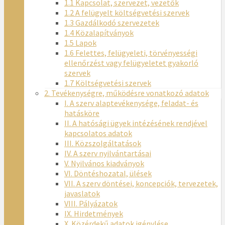
1.1 Kapcsolat, szervezet, vezetők
1.2 A felügyelt költségvetési szervek
1.3 Gazdálkodó szervezetek
1.4 Közalapítványok
1.5 Lapok
1.6 Felettes, felügyeleti, törvényességi
ellenőrzést vagy felügyeletet gyakorló
szervek
1.7 Költségvetési szervek
2. Tevékenységre, működésre vonatkozó adatok
I. A szerv alaptevékenysége, feladat- és
hatásköre
II. A hatósági ügyek intézésének rendjével
kapcsolatos adatok
III. Közszolgáltatások
IV. A szerv nyilvántartásai
V. Nyilvános kiadványok
VI. Döntéshozatal, ülések
VII. A szerv döntései, koncepciók, tervezetek,
javaslatok
VIII. Pályázatok
IX. Hirdetmények
X. Közérdekű adatok igénylése