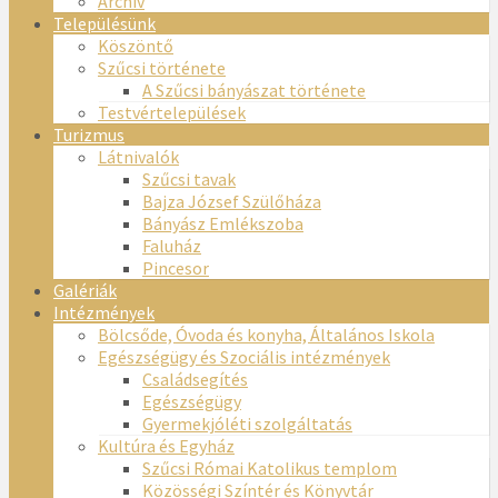
Archív
Településünk
Köszöntő
Szűcsi története
A Szűcsi bányászat története
Testvértelepülések
Turizmus
Látnivalók
Szűcsi tavak
Bajza József Szülőháza
Bányász Emlékszoba
Faluház
Pincesor
Galériák
Intézmények
Bölcsőde, Óvoda és konyha, Általános Iskola
Egészségügy és Szociális intézmények
Családsegítés
Egészségügy
Gyermekjóléti szolgáltatás
Kultúra és Egyház
Szűcsi Római Katolikus templom
Közösségi Színtér és Könyvtár