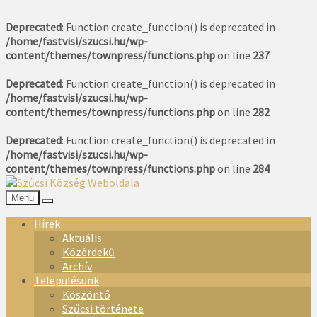
Deprecated
: Function create_function() is deprecated in
/home/fastvisi/szucsi.hu/wp-
content/themes/townpress/functions.php
on line
237
Deprecated
: Function create_function() is deprecated in
/home/fastvisi/szucsi.hu/wp-
content/themes/townpress/functions.php
on line
282
Deprecated
: Function create_function() is deprecated in
/home/fastvisi/szucsi.hu/wp-
content/themes/townpress/functions.php
on line
284
Menü
Hírek
Aktuális
Közérdekű
Archív
Településünk
Köszöntő
Szűcsi története