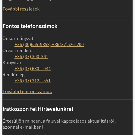
További részletek
Fontos telefonszámok
Önkormányzat
+36 (30)655-9858, +36(37)526-200
Orvosi rendelő
+36 (37) 300-341
Könyvtár
+36 (37) 630 – 044
Rendőrség
+36 (37) 312 – 551
További telefonszámok
Iratkozzon fel Hírlevelünkre!
Értesüljön minden, a faluval kapcsolatos aktualitásról,
azonnal e-mailben!