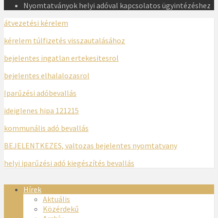
Nyomtatványok helyi adóval kapcsolatos ügyintézéshez
átvezetési kérelem
kérelem túlfizetés visszautalásához
bejelentes ingatlan ertekesitesrol
bejelentes elhalalozasrol
Iparűzési adóbevallás
ideiglenes hipa 121215
kommunális adó bevallás
BEJELENTKEZES, valtozas bejelentes nyomtatvany
helyi iparűzési adó kiegészítés bevallás
Hírek
Aktuális
Közérdekű