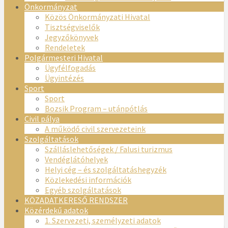
Önkormányzat
Közös Önkormányzati Hivatal
Tisztségviselők
Jegyzőkönyvek
Rendeletek
Polgármesteri Hivatal
Ügyfélfogadás
Ügyintézés
Sport
Sport
Bozsik Program – utánpótlás
Civil pálya
A működő civil szervezeteink
Szolgáltatások
Szálláslehetőségek / Falusi turizmus
Vendéglátóhelyek
Helyi cég – és szolgáltatáshegyzék
Közlekedési információk
Egyéb szolgáltatások
KÖZADATKERESŐ RENDSZER
Közérdekű adatok
1. Szervezeti, személyzeti adatok