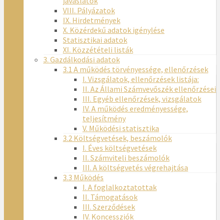
javaslatok
VIII. Pályázatok
IX. Hirdetmények
X. Közérdekű adatok igénylése
Statisztikai adatok
XI. Közzétételi listák
3. Gazdálkodási adatok
3.1 A működés törvényessége, ellenőrzések
I. Vizsgálatok, ellenőrzések listája:
II. Az Állami Számvevőszék ellenőrzései
III. Egyéb ellenőrzések, vizsgálatok
IV. A működés eredményessége,
teljesítmény
V. Működési statisztika
3.2 Költségvetések, beszámolók
I. Éves költségvetések
II. Számviteli beszámolók
III. A költségvetés végrehajtása
3.3 Működés
I. A foglalkoztatottak
II. Támogatások
III. Szerződések
IV. Koncessziók