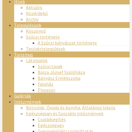
Hírek
Aktuális
Közérdekű
Archív
Településünk
Köszöntő
Szűcsi története
A Szűcsi bányászat története
Testvértelepülések
Turizmus
Látnivalók
Szűcsi tavak
Bajza József Szülőháza
Bányász Emlékszoba
Faluház
Pincesor
Galériák
Intézmények
Bölcsőde, Óvoda és konyha, Általános Iskola
Egészségügy és Szociális intézmények
Családsegítés
Egészségügy
Gyermekjóléti szolgáltatás