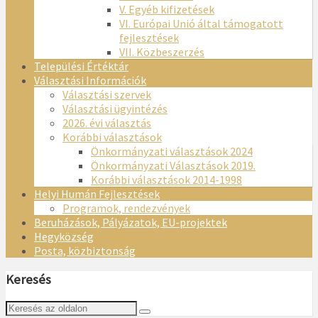
V. Egyéb kifizetések
VI. Európai Unió által támogatott
fejlesztések
VII. Közbeszerzés
Települési Értéktár
Választási Információk
Választási szervek
Választási ügyintézés
2026. évi választás
Korábbi választások
Önkormányzati választások 2024
Önkormányzati Választások 2019.
Korábbi választások 2014-1998
Helyi Humán Fejlesztések
Programok, rendezvények
Beruházások, Pályázatok, EU-projektek
Hegyközség
Posta, közbiztonság
Keresés