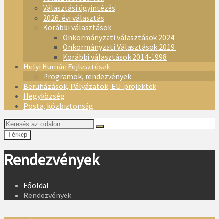
Választási ügyintézés
2026. évi választás
Korábbi választások
Önkormányzati választások 2024
Önkormányzati Választások 2019.
Korábbi választások 2014-1998
Helyi Humán Fejlesztések
Programok, rendezvények
Beruházások, Pályázatok, EU-projektek
Hegyközség
Posta, közbiztonság
Térkép
Rendezvények
Főoldal
Rendezvények