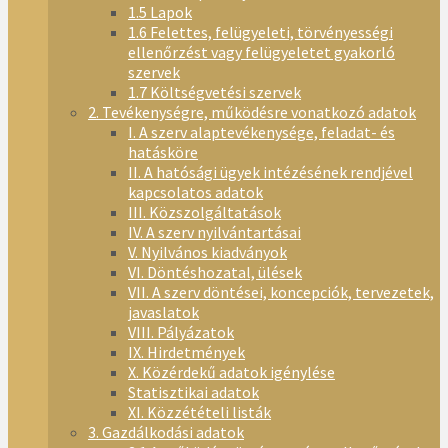
1.5 Lapok
1.6 Felettes, felügyeleti, törvényességi
ellenőrzést vagy felügyeletet gyakorló
szervek
1.7 Költségvetési szervek
2. Tevékenységre, működésre vonatkozó adatok
I. A szerv alaptevékenysége, feladat- és
hatásköre
II. A hatósági ügyek intézésének rendjével
kapcsolatos adatok
III. Közszolgáltatások
IV. A szerv nyilvántartásai
V. Nyilvános kiadványok
VI. Döntéshozatal, ülések
VII. A szerv döntései, koncepciók, tervezetek,
javaslatok
VIII. Pályázatok
IX. Hirdetmények
X. Közérdekű adatok igénylése
Statisztikai adatok
XI. Közzétételi listák
3. Gazdálkodási adatok