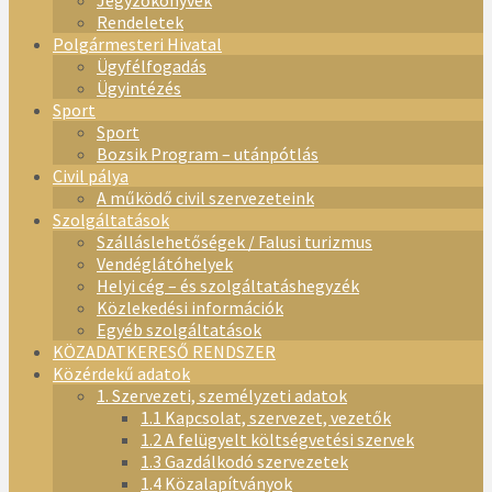
Jegyzőkönyvek
Rendeletek
Polgármesteri Hivatal
Ügyfélfogadás
Ügyintézés
Sport
Sport
Bozsik Program – utánpótlás
Civil pálya
A működő civil szervezeteink
Szolgáltatások
Szálláslehetőségek / Falusi turizmus
Vendéglátóhelyek
Helyi cég – és szolgáltatáshegyzék
Közlekedési információk
Egyéb szolgáltatások
KÖZADATKERESŐ RENDSZER
Közérdekű adatok
1. Szervezeti, személyzeti adatok
1.1 Kapcsolat, szervezet, vezetők
1.2 A felügyelt költségvetési szervek
1.3 Gazdálkodó szervezetek
1.4 Közalapítványok