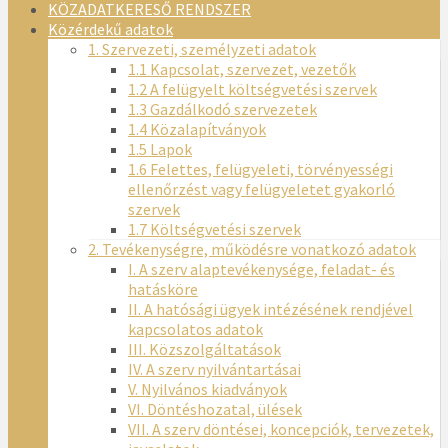
KÖZADATKERESŐ RENDSZER
Közérdekű adatok
1. Szervezeti, személyzeti adatok
1.1 Kapcsolat, szervezet, vezetők
1.2 A felügyelt költségvetési szervek
1.3 Gazdálkodó szervezetek
1.4 Közalapítványok
1.5 Lapok
1.6 Felettes, felügyeleti, törvényességi
ellenőrzést vagy felügyeletet gyakorló
szervek
1.7 Költségvetési szervek
2. Tevékenységre, működésre vonatkozó adatok
I. A szerv alaptevékenysége, feladat- és
hatásköre
II. A hatósági ügyek intézésének rendjével
kapcsolatos adatok
III. Közszolgáltatások
IV. A szerv nyilvántartásai
V. Nyilvános kiadványok
VI. Döntéshozatal, ülések
VII. A szerv döntései, koncepciók, tervezetek,