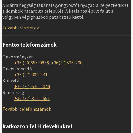
A Mátra hegység lábánál Gyöngyöstől nyugatra helyezkedik el
a dombok határolta település. A katlanba épült falut a
völgyben végighúzódó patak szeli ketté.
További részletek
Fontos telefonszámok
Önkormányzat
+36 (30)655-9858, +36(37)526-200
Orvosi rendelő
+36 (37) 300-341
Könyvtár
+36 (37) 630 – 044
Rendőrség
+36 (37) 312 – 551
További telefonszámok
Iratkozzon fel Hírlevelünkre!