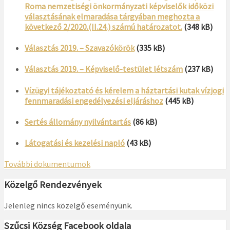
Roma nemzetiségi önkormányzati képviselők időközi
választásának elmaradása tárgyában meghozta a
következő 2/2020.(II.24.) számú határozatot.
(348 kB)
Választás 2019. – Szavazókörök
(335 kB)
Választás 2019. – Képviselő-testület létszám
(237 kB)
Vízügyi tájékoztató és kérelem a háztartási kutak vízjogi
fennmaradási engedélyezési eljáráshoz
(445 kB)
Sertés állomány nyilvántartás
(86 kB)
Látogatási és kezelési napló
(43 kB)
További dokumentumok
Közelgő Rendezvények
Jelenleg nincs közelgő eseményünk.
Szűcsi Község Facebook oldala