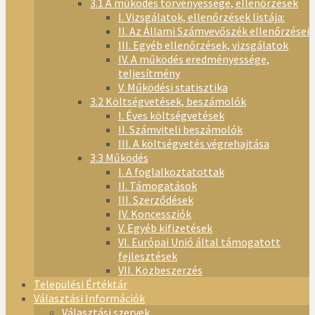
3.1 A működés törvényessége, ellenőrzések
I. Vizsgálatok, ellenőrzések listája:
II. Az Állami Számvevőszék ellenőrzései
III. Egyéb ellenőrzések, vizsgálatok
IV. A működés eredményessége,
teljesítmény
V. Működési statisztika
3.2 Költségvetések, beszámolók
I. Éves költségvetések
II. Számviteli beszámolók
III. A költségvetés végrehajtása
3.3 Működés
I. A foglalkoztatottak
II. Támogatások
III. Szerződések
IV. Koncessziók
V. Egyéb kifizetések
VI. Európai Unió által támogatott
fejlesztések
VII. Közbeszerzés
Települési Értéktár
Választási Információk
Választási szervek