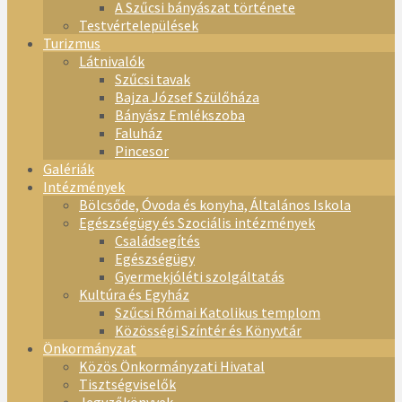
A Szűcsi bányászat története
Testvértelepülések
Turizmus
Látnivalók
Szűcsi tavak
Bajza József Szülőháza
Bányász Emlékszoba
Faluház
Pincesor
Galériák
Intézmények
Bölcsőde, Óvoda és konyha, Általános Iskola
Egészségügy és Szociális intézmények
Családsegítés
Egészségügy
Gyermekjóléti szolgáltatás
Kultúra és Egyház
Szűcsi Római Katolikus templom
Közösségi Színtér és Könyvtár
Önkormányzat
Közös Önkormányzati Hivatal
Tisztségviselők