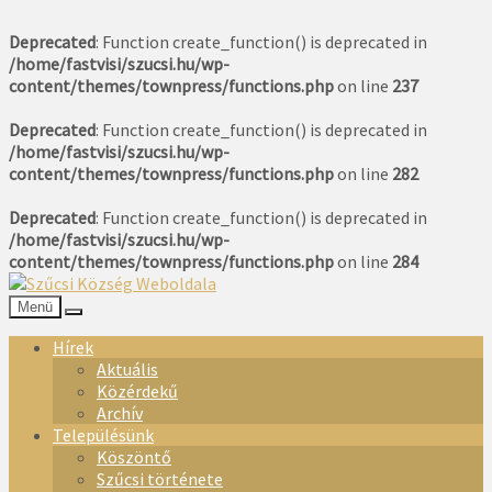
Deprecated
: Function create_function() is deprecated in
/home/fastvisi/szucsi.hu/wp-
content/themes/townpress/functions.php
on line
237
Deprecated
: Function create_function() is deprecated in
/home/fastvisi/szucsi.hu/wp-
content/themes/townpress/functions.php
on line
282
Deprecated
: Function create_function() is deprecated in
/home/fastvisi/szucsi.hu/wp-
content/themes/townpress/functions.php
on line
284
Menü
Hírek
Aktuális
Közérdekű
Archív
Településünk
Köszöntő
Szűcsi története