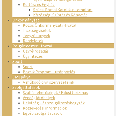
Kultúra és Egyház
Szűcsi Római Katolikus templom
Közösségi Színtér és Könyvtár
Önkormányzat
Közös Önkormányzati Hivatal
Tisztségviselők
Jegyzőkönyvek
Rendeletek
Polgármesteri Hivatal
Ügyfélfogadás
Ügyintézés
Sport
Sport
Bozsik Program – utánpótlás
Civil pálya
A működő civil szervezeteink
Szolgáltatások
Szálláslehetőségek / Falusi turizmus
Vendéglátóhelyek
Helyi cég – és szolgáltatáshegyzék
Közlekedési információk
Egyéb szolgáltatások