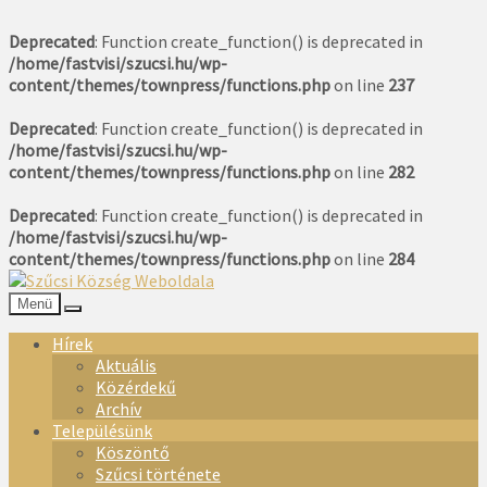
Deprecated
: Function create_function() is deprecated in
/home/fastvisi/szucsi.hu/wp-
content/themes/townpress/functions.php
on line
237
Deprecated
: Function create_function() is deprecated in
/home/fastvisi/szucsi.hu/wp-
content/themes/townpress/functions.php
on line
282
Deprecated
: Function create_function() is deprecated in
/home/fastvisi/szucsi.hu/wp-
content/themes/townpress/functions.php
on line
284
Menü
Hírek
Aktuális
Közérdekű
Archív
Településünk
Köszöntő
Szűcsi története