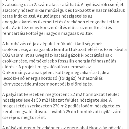
Szabadság utca 2. szám alatt található. A nyílászárók cseréjét
alacsony hőtechnikai minőségük és fokozott elhasználódásuk
tette indokolttá. Az utólagos hőszigetelés az
energiatakarékos üzemeltetés érdekében elengedhetetlen
volt. Az intézmény korszerűsítés előtti üzemeltetési és
fenntartási költségei nagyon magasak voltak.
A beruházás célja az épület működési költségeinek
csökkentése, a magasabb komfortfokozat elérése. Ezen kívül a
CO2 valamint az üvegház-hatású gázok kibocsátásának
csökkentése, mérsékeltebb fosszilis energia felhasználás
elérése. A projekt megvalósulása nemcsak az
Önkormányzatának jelent költségmegtakarítást, de a
lecsökkenő energiahordozó (földgáz) felhasználás
környezetvédelmi szempontból is előrelépés.
A pályázat keretében megtörtént 22 m2 homlokzat felület
hőszigetelése és 50 m2 lábazat felület hőszigetelése. A
magastetős szerkezeten 270 m2 padlásfödém hőszigetelés
került megvalósításra. Továbbá 25 db homlokzati nyílászáró
cseréje is megtörtént.
A pályázat eredményeképpen az energiahatékonyság növelés