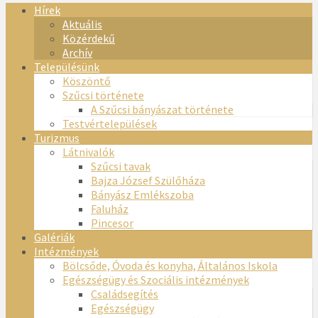
Hírek
Aktuális
Közérdekű
Archív
Településünk
Köszöntő
Szűcsi története
A Szűcsi bányászat története
Testvértelepülések
Turizmus
Látnivalók
Szűcsi tavak
Bajza József Szülőháza
Bányász Emlékszoba
Faluház
Pincesor
Galériák
Intézmények
Bölcsőde, Óvoda és konyha, Általános Iskola
Egészségügy és Szociális intézmények
Családsegítés
Egészségügy