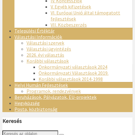
IV. Koncessziók
V. Egyéb kifizetések
VI. Európai Unió által támogatott
fejlesztések
VII. Közbeszerzés
Települési Értéktár
Választási Információk
Választási szervek
Választási ügyintézés
2026. évi választás
Korábbi választások
Önkormányzati választások 2024
Önkormányzati Választások 2019.
Korábbi választások 2014-1998
Helyi Humán Fejlesztések
Programok, rendezvények
Beruházások, Pályázatok, EU-projektek
Hegyközség
Posta, közbiztonság
Keresés