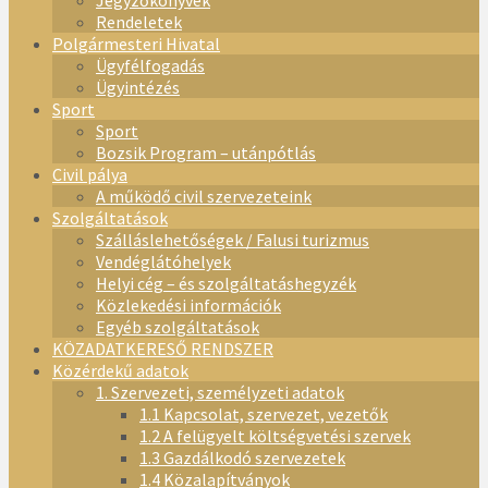
Jegyzőkönyvek
Rendeletek
Polgármesteri Hivatal
Ügyfélfogadás
Ügyintézés
Sport
Sport
Bozsik Program – utánpótlás
Civil pálya
A működő civil szervezeteink
Szolgáltatások
Szálláslehetőségek / Falusi turizmus
Vendéglátóhelyek
Helyi cég – és szolgáltatáshegyzék
Közlekedési információk
Egyéb szolgáltatások
KÖZADATKERESŐ RENDSZER
Közérdekű adatok
1. Szervezeti, személyzeti adatok
1.1 Kapcsolat, szervezet, vezetők
1.2 A felügyelt költségvetési szervek
1.3 Gazdálkodó szervezetek
1.4 Közalapítványok