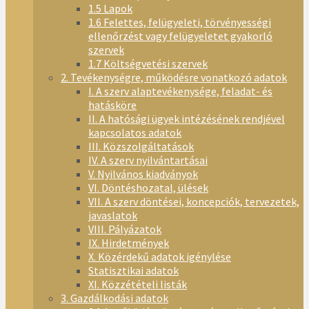
1.5 Lapok
1.6 Felettes, felügyeleti, törvényességi
ellenőrzést vagy felügyeletet gyakorló
szervek
1.7 Költségvetési szervek
2. Tevékenységre, működésre vonatkozó adatok
I. A szerv alaptevékenysége, feladat- és
hatásköre
II. A hatósági ügyek intézésének rendjével
kapcsolatos adatok
III. Közszolgáltatások
IV. A szerv nyilvántartásai
V. Nyilvános kiadványok
VI. Döntéshozatal, ülések
VII. A szerv döntései, koncepciók, tervezetek,
javaslatok
VIII. Pályázatok
IX. Hirdetmények
X. Közérdekű adatok igénylése
Statisztikai adatok
XI. Közzétételi listák
3. Gazdálkodási adatok