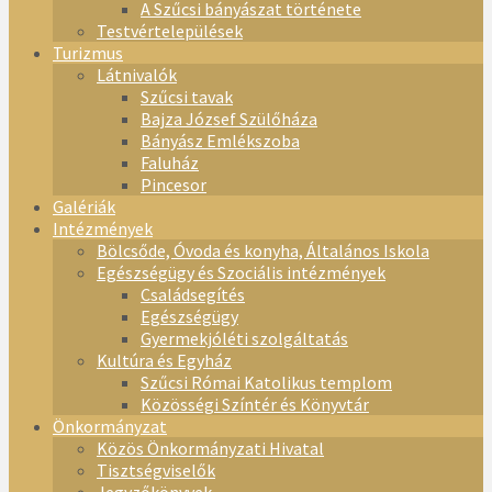
A Szűcsi bányászat története
Testvértelepülések
Turizmus
Látnivalók
Szűcsi tavak
Bajza József Szülőháza
Bányász Emlékszoba
Faluház
Pincesor
Galériák
Intézmények
Bölcsőde, Óvoda és konyha, Általános Iskola
Egészségügy és Szociális intézmények
Családsegítés
Egészségügy
Gyermekjóléti szolgáltatás
Kultúra és Egyház
Szűcsi Római Katolikus templom
Közösségi Színtér és Könyvtár
Önkormányzat
Közös Önkormányzati Hivatal
Tisztségviselők