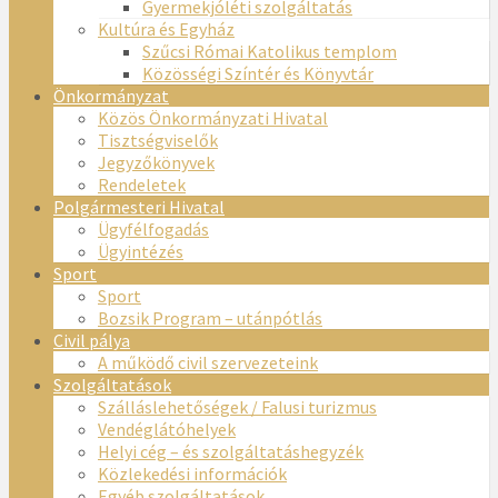
Gyermekjóléti szolgáltatás
Kultúra és Egyház
Szűcsi Római Katolikus templom
Közösségi Színtér és Könyvtár
Önkormányzat
Közös Önkormányzati Hivatal
Tisztségviselők
Jegyzőkönyvek
Rendeletek
Polgármesteri Hivatal
Ügyfélfogadás
Ügyintézés
Sport
Sport
Bozsik Program – utánpótlás
Civil pálya
A működő civil szervezeteink
Szolgáltatások
Szálláslehetőségek / Falusi turizmus
Vendéglátóhelyek
Helyi cég – és szolgáltatáshegyzék
Közlekedési információk
Egyéb szolgáltatások