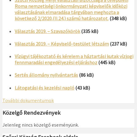
Szűcsi Község Helyi Választási Bizottsága a települési
Roma nemzetiségi önkormányzati képviselők időközi
választásának elmaradása tárgyában meghozta a
következő 2/2020.(II.24.) számú határozatot.
(348 kB)
Választás 2019. – Szavazókörök
(335 kB)
Választás 2019. – Képviselő-testület létszám
(237 kB)
Vízügyi tájékoztató és kérelem a háztartási kutak vízjogi
fennmaradási engedélyezési eljáráshoz
(445 kB)
Sertés állomány nyilvántartás
(86 kB)
Látogatási és kezelési napló
(43 kB)
További dokumentumok
Közelgő Rendezvények
Jelenleg nincs közelgő eseményünk.