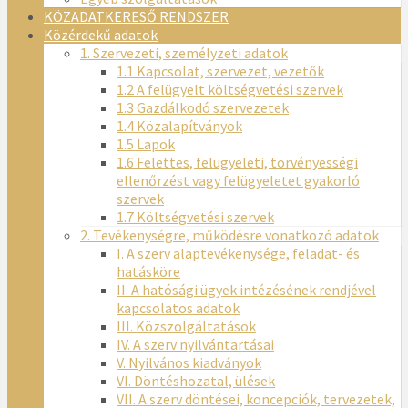
KÖZADATKERESŐ RENDSZER
Közérdekű adatok
1. Szervezeti, személyzeti adatok
1.1 Kapcsolat, szervezet, vezetők
1.2 A felügyelt költségvetési szervek
1.3 Gazdálkodó szervezetek
1.4 Közalapítványok
1.5 Lapok
1.6 Felettes, felügyeleti, törvényességi
ellenőrzést vagy felügyeletet gyakorló
szervek
1.7 Költségvetési szervek
2. Tevékenységre, működésre vonatkozó adatok
I. A szerv alaptevékenysége, feladat- és
hatásköre
II. A hatósági ügyek intézésének rendjével
kapcsolatos adatok
III. Közszolgáltatások
IV. A szerv nyilvántartásai
V. Nyilvános kiadványok
VI. Döntéshozatal, ülések
VII. A szerv döntései, koncepciók, tervezetek,