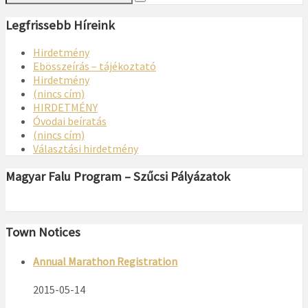
Legfrissebb Híreink
Hirdetmény
Ebösszeírás – tájékoztató
Hirdetmény
(nincs cím)
HIRDETMÉNY
Óvodai beíratás
(nincs cím)
Választási hirdetmény
Magyar Falu Program – Szűcsi Pályázatok
Town Notices
Annual Marathon Registration
2015-05-14