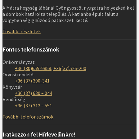
A Mátra hegység lábánál Gyöngyöstől nyugatra helyezkedik el
a dombok határolta település. A katlanba épült falut a
völgyben végighúzódó patak szeli ketté.
További részletek
Fontos telefonszámok
Önkormányzat
+36 (30)655-9858, +36(37)526-200
Orvosi rendelő
+36 (37) 300-341
Könyvtár
+36 (37) 630 – 044
Rendőrség
+36 (37) 312 – 551
További telefonszámok
Iratkozzon fel Hírlevelünkre!