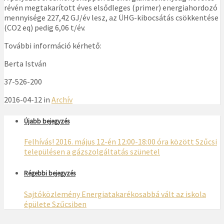
révén megtakarított éves elsődleges (primer) energiahordozó
mennyisége 227,42 GJ/év lesz, az ÜHG-kibocsátás csökkentése
(CO2 eq) pedig 6,06 t/év.
További információ kérhető:
Berta István
37-526-200
2016-04-12 in
Archív
Újabb bejegyzés
Felhívás! 2016. május 12-én 12:00-18:00 óra között Szűcsi
településen a gázszolgáltatás szünetel
Régebbi bejegyzés
Sajtóközlemény Energiatakarékosabbá vált az iskola
épülete Szűcsiben