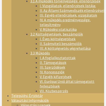
3.1 A működés törvényessége, ellenőrzések
I. Vizsgálatok, ellenőrzések listája:
II. Az Állami Számvevőszék ellenőrzései
III. Egyéb ellenőrzések, vizsgálatok
IV. A működés eredményessége,
teljesítmény
V. Működési statisztika
3.2 Költségvetések, beszámolók
I. Éves költségvetések
II. Számviteli beszámolók
III. A költségvetés végrehajtása
3.3 Működés
I. A foglalkoztatottak
II. Támogatások
III. Szerződések
IV. Koncessziók
V. Egyéb kifizetések
VI. Európai Unió által támogatott
fejlesztések
VII. Közbeszerzés
Települési Értéktár
Választási Információk
Választási szervek