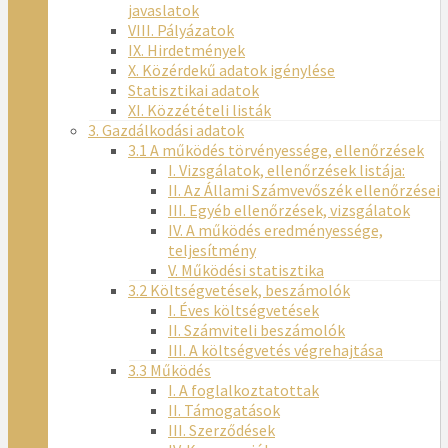
javaslatok
VIII. Pályázatok
IX. Hirdetmények
X. Közérdekű adatok igénylése
Statisztikai adatok
XI. Közzétételi listák
3. Gazdálkodási adatok
3.1 A működés törvényessége, ellenőrzések
I. Vizsgálatok, ellenőrzések listája:
II. Az Állami Számvevőszék ellenőrzései
III. Egyéb ellenőrzések, vizsgálatok
IV. A működés eredményessége,
teljesítmény
V. Működési statisztika
3.2 Költségvetések, beszámolók
I. Éves költségvetések
II. Számviteli beszámolók
III. A költségvetés végrehajtása
3.3 Működés
I. A foglalkoztatottak
II. Támogatások
III. Szerződések