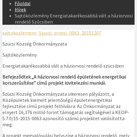
Főoldal
Hírek
Sajtóközlemény Energiatakarékosabbá vált a háziorvosi
rendelő Szűcsiben
sajtokozlemeny_Szucsi_orvosi_0063_20151207
Szücsi Község Önkormányzata
Sajtóközlemény
Energiatakarékosabbá vált a háziorvosi rendelő szücsiben
Befejeződtek „A háziorvosi rendelő épületének energetikai
korszerűsítése” című projekt kivitelezési munkái.
Szücsi Község Önkormányzata sikeresen pályázott, a
Középületek kiemelt jelentőségű épületenergetikai
fejlesztése című projekt felhívásra. Az Önkormányzat az
elnyert 16,376 millió forint támogatás segítségével a KEOP-
5.7.0/15-2015-0063 azonosító számú projektet valósította
meg.
A projekt megvalósulási helyszíne a háziorvosi rendelő, mely