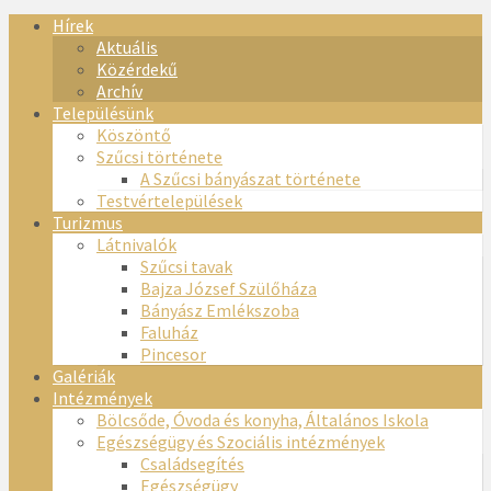
Hírek
Aktuális
Közérdekű
Archív
Településünk
Köszöntő
Szűcsi története
A Szűcsi bányászat története
Testvértelepülések
Turizmus
Látnivalók
Szűcsi tavak
Bajza József Szülőháza
Bányász Emlékszoba
Faluház
Pincesor
Galériák
Intézmények
Bölcsőde, Óvoda és konyha, Általános Iskola
Egészségügy és Szociális intézmények
Családsegítés
Egészségügy