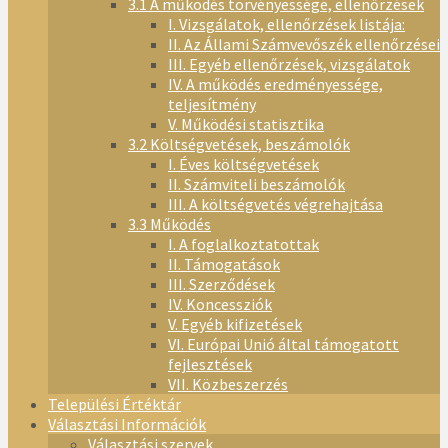
3.1 A működés törvényessége, ellenőrzések
I. Vizsgálatok, ellenőrzések listája:
II. Az Állami Számvevőszék ellenőrzései
III. Egyéb ellenőrzések, vizsgálatok
IV. A működés eredményessége,
teljesítmény
V. Működési statisztika
3.2 Költségvetések, beszámolók
I. Éves költségvetések
II. Számviteli beszámolók
III. A költségvetés végrehajtása
3.3 Működés
I. A foglalkoztatottak
II. Támogatások
III. Szerződések
IV. Koncessziók
V. Egyéb kifizetések
VI. Európai Unió által támogatott
fejlesztések
VII. Közbeszerzés
Települési Értéktár
Választási Információk
Választási szervek