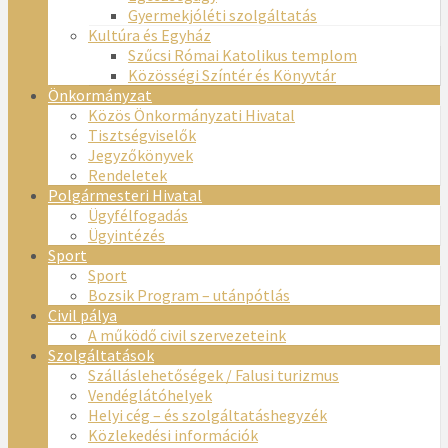
Gyermekjóléti szolgáltatás
Kultúra és Egyház
Szűcsi Római Katolikus templom
Közösségi Színtér és Könyvtár
Önkormányzat
Közös Önkormányzati Hivatal
Tisztségviselők
Jegyzőkönyvek
Rendeletek
Polgármesteri Hivatal
Ügyfélfogadás
Ügyintézés
Sport
Sport
Bozsik Program – utánpótlás
Civil pálya
A működő civil szervezeteink
Szolgáltatások
Szálláslehetőségek / Falusi turizmus
Vendéglátóhelyek
Helyi cég – és szolgáltatáshegyzék
Közlekedési információk