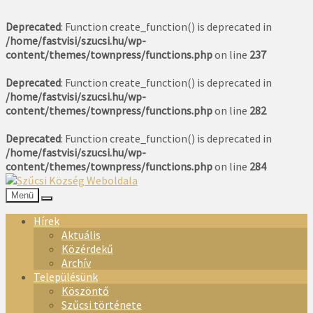
Deprecated
: Function create_function() is deprecated in
/home/fastvisi/szucsi.hu/wp-
content/themes/townpress/functions.php
on line
237
Deprecated
: Function create_function() is deprecated in
/home/fastvisi/szucsi.hu/wp-
content/themes/townpress/functions.php
on line
282
Deprecated
: Function create_function() is deprecated in
/home/fastvisi/szucsi.hu/wp-
content/themes/townpress/functions.php
on line
284
Menü
Hírek
Aktuális
Közérdekű
Archív
Településünk
Köszöntő
Szűcsi története