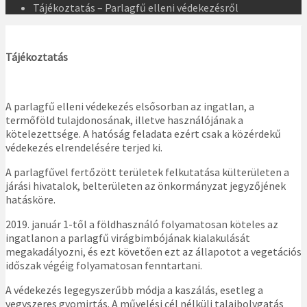
Tájékoztatás – Parlagfű elleni védekezésről
Tájékoztatás
A parlagfű elleni védekezés elsősorban az ingatlan, a
termőföld tulajdonosának, illetve használójának a
kötelezettsége. A hatóság feladata ezért csak a közérdekű
védekezés elrendelésére terjed ki.
A parlagfűvel fertőzött területek felkutatása külterületen a
járási hivatalok, belterületen az önkormányzat jegyzőjének
hatásköre.
2019. január 1-től a földhasználó folyamatosan köteles az
ingatlanon a parlagfű virágbimbójának kialakulását
megakadályozni, és ezt követően ezt az állapotot a vegetációs
időszak végéig folyamatosan fenntartani.
A védekezés legegyszerűbb módja a kaszálás, esetleg a
vegyszeres gyomirtás. A művelési cél nélküli talajbolygatás