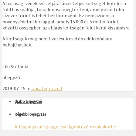
A hatósági védekezés eljárásának teljes költségét köteles a
föld használója, tulajdonosa megtéríteni, amely akár több
tízezer forint is lehet hektáronként. Ez nem azonos a
növényvédelmi bírsággal, amely 15 000 és 5 millió forint
közötti összegben az eljárás költségén felül kerül kiszabásra.
A költségek meg nem fizetésük esetén adók módjára
behajthatóak.
Liki Stefánia
aljegyző
2019-07-15 in
Uncategorized
Újabb bejegyzés
Régebbi bejegyzés
Álláspályázat Igazgatási Ügyintéző munkakörbe