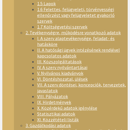
1.5 Lapok
1.6 Felettes, felügyeleti, törvényességi
ellenőrzést vagy felügyeletet gyakorló
szervek
1.7 Költségvetési szervek
2. Tevékenységre, működésre vonatkozó adatok
I. A szerv alaptevékenysége, feladat- és
hatásköre
II. A hatósági ügyek intézésének rendjével
kapcsolatos adatok
III. Közszolgáltatások
IV. A szerv nyilvántartásai
V. Nyilvános kiadványok
VI. Döntéshozatal, ülések
VII. A szerv döntései, koncepciók, tervezetek,
javaslatok
VIII. Pályázatok
IX. Hirdetmények
X. Közérdekű adatok igénylése
Statisztikai adatok
XI. Közzétételi listák
3. Gazdálkodási adatok