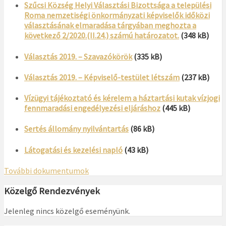
Szűcsi Község Helyi Választási Bizottsága a települési
Roma nemzetiségi önkormányzati képviselők időközi
választásának elmaradása tárgyában meghozta a
következő 2/2020.(II.24.) számú határozatot.
(348 kB)
Választás 2019. – Szavazókörök
(335 kB)
Választás 2019. – Képviselő-testület létszám
(237 kB)
Vízügyi tájékoztató és kérelem a háztartási kutak vízjogi
fennmaradási engedélyezési eljáráshoz
(445 kB)
Sertés állomány nyilvántartás
(86 kB)
Látogatási és kezelési napló
(43 kB)
További dokumentumok
Közelgő Rendezvények
Jelenleg nincs közelgő eseményünk.