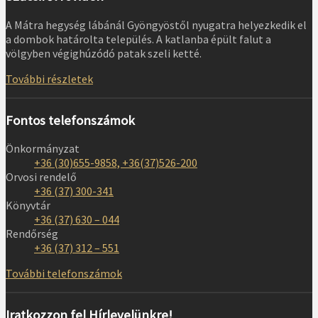
A Mátra hegység lábánál Gyöngyöstől nyugatra helyezkedik el
a dombok határolta település. A katlanba épült falut a
völgyben végighúzódó patak szeli ketté.
További részletek
Fontos telefonszámok
Önkormányzat
+36 (30)655-9858, +36(37)526-200
Orvosi rendelő
+36 (37) 300-341
Könyvtár
+36 (37) 630 – 044
Rendőrség
+36 (37) 312 – 551
További telefonszámok
Iratkozzon fel Hírlevelünkre!