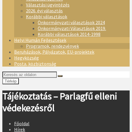
Választási ügyintézés
2026. évi választás
Korábbi választások
Önkormányzati választások 2024
Önkormányzati Választások 2019.
Korábbi választások 2014-1998
Helyi Humán Fejlesztések
Programok, rendezvények
Beruházások, Pályázatok, EU-projektek
Hegyközség
Posta, közbiztonság
Térkép
Tájékoztatás – Parlagfű elleni
védekezésről
Főoldal
Hírek