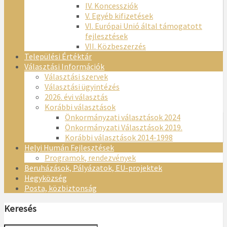
IV. Koncessziók
V. Egyéb kifizetések
VI. Európai Unió által támogatott
fejlesztések
VII. Közbeszerzés
Települési Értéktár
Választási Információk
Választási szervek
Választási ügyintézés
2026. évi választás
Korábbi választások
Önkormányzati választások 2024
Önkormányzati Választások 2019.
Korábbi választások 2014-1998
Helyi Humán Fejlesztések
Programok, rendezvények
Beruházások, Pályázatok, EU-projektek
Hegyközség
Posta, közbiztonság
Keresés