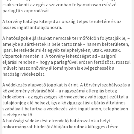
csak serkenti az egész szezonban folyamatosan csírázó
parlagfű szaporodását.
A törvény hatálya kiterjed az ország teljes területére és az
összes ingatlantulajdonosra.
A hatóságok eljárásukat nemcsak termőföldön folytatják le, –
amelybe a zártkertek is bele tartoznak – hanem belterületen,
ipari, kereskedelmi és egyéb telephelyeken, utak, vasutak,
vízpartok mentén is. A törvény lehetőséget ad – szigorú
eljárási rendben – hogy a parlagfűvel erősen fertőzött, rosszul
művelt haszonnövény állományban is elvégezhessék a
hatósági védekezést.
A védekezés alapvető jogokat is érint. A törvényi szabályozás a
közvélemény elvárásából – a nagyszámú allergiás beteg
érdekében – az egészséges környezethez való jogot ezúttal a
tulajdonjog elé helyezi, így a közigazgatási eljárás általános
szabályait betartva a védekezés zárt ingatlanon, telephelyen
is elvégezhető.
A hatósági védekezést elrendelő határozatok a helyi
önkormányzat hirdetőtáblájára kerülnek kifüggesztésre.