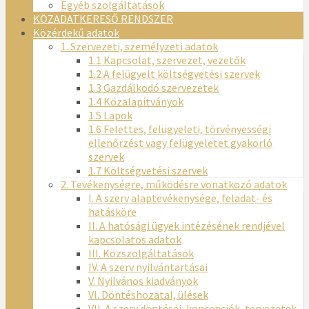
Egyéb szolgáltatások
KÖZADATKERESŐ RENDSZER
Közérdekű adatok
1. Szervezeti, személyzeti adatok
1.1 Kapcsolat, szervezet, vezetők
1.2 A felügyelt költségvetési szervek
1.3 Gazdálkodó szervezetek
1.4 Közalapítványok
1.5 Lapok
1.6 Felettes, felügyeleti, törvényességi
ellenőrzést vagy felügyeletet gyakorló
szervek
1.7 Költségvetési szervek
2. Tevékenységre, működésre vonatkozó adatok
I. A szerv alaptevékenysége, feladat- és
hatásköre
II. A hatósági ügyek intézésének rendjével
kapcsolatos adatok
III. Közszolgáltatások
IV. A szerv nyilvántartásai
V. Nyilvános kiadványok
VI. Döntéshozatal, ülések
VII. A szerv döntései, koncepciók, tervezetek,