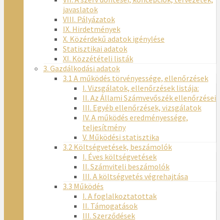
javaslatok
VIII. Pályázatok
IX. Hirdetmények
X. Közérdekű adatok igénylése
Statisztikai adatok
XI. Közzétételi listák
3. Gazdálkodási adatok
3.1 A működés törvényessége, ellenőrzések
I. Vizsgálatok, ellenőrzések listája:
II. Az Állami Számvevőszék ellenőrzései
III. Egyéb ellenőrzések, vizsgálatok
IV. A működés eredményessége,
teljesítmény
V. Működési statisztika
3.2 Költségvetések, beszámolók
I. Éves költségvetések
II. Számviteli beszámolók
III. A költségvetés végrehajtása
3.3 Működés
I. A foglalkoztatottak
II. Támogatások
III. Szerződések