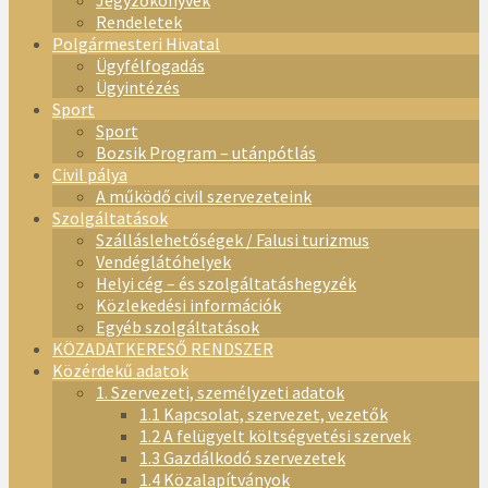
Jegyzőkönyvek
Rendeletek
Polgármesteri Hivatal
Ügyfélfogadás
Ügyintézés
Sport
Sport
Bozsik Program – utánpótlás
Civil pálya
A működő civil szervezeteink
Szolgáltatások
Szálláslehetőségek / Falusi turizmus
Vendéglátóhelyek
Helyi cég – és szolgáltatáshegyzék
Közlekedési információk
Egyéb szolgáltatások
KÖZADATKERESŐ RENDSZER
Közérdekű adatok
1. Szervezeti, személyzeti adatok
1.1 Kapcsolat, szervezet, vezetők
1.2 A felügyelt költségvetési szervek
1.3 Gazdálkodó szervezetek
1.4 Közalapítványok