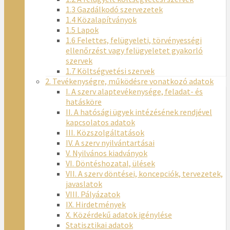
1.3 Gazdálkodó szervezetek
1.4 Közalapítványok
1.5 Lapok
1.6 Felettes, felügyeleti, törvényességi
ellenőrzést vagy felügyeletet gyakorló
szervek
1.7 Költségvetési szervek
2. Tevékenységre, működésre vonatkozó adatok
I. A szerv alaptevékenysége, feladat- és
hatásköre
II. A hatósági ügyek intézésének rendjével
kapcsolatos adatok
III. Közszolgáltatások
IV. A szerv nyilvántartásai
V. Nyilvános kiadványok
VI. Döntéshozatal, ülések
VII. A szerv döntései, koncepciók, tervezetek,
javaslatok
VIII. Pályázatok
IX. Hirdetmények
X. Közérdekű adatok igénylése
Statisztikai adatok