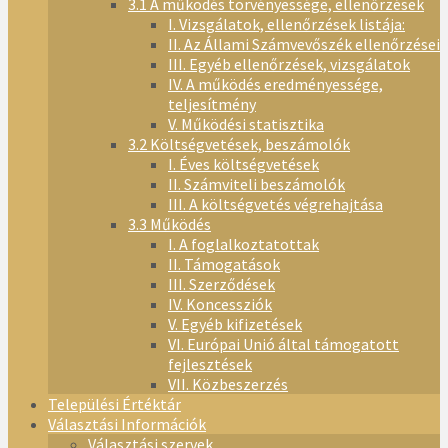
3.1 A működés törvényessége, ellenőrzések
I. Vizsgálatok, ellenőrzések listája:
II. Az Állami Számvevőszék ellenőrzései
III. Egyéb ellenőrzések, vizsgálatok
IV. A működés eredményessége,
teljesítmény
V. Működési statisztika
3.2 Költségvetések, beszámolók
I. Éves költségvetések
II. Számviteli beszámolók
III. A költségvetés végrehajtása
3.3 Működés
I. A foglalkoztatottak
II. Támogatások
III. Szerződések
IV. Koncessziók
V. Egyéb kifizetések
VI. Európai Unió által támogatott
fejlesztések
VII. Közbeszerzés
Települési Értéktár
Választási Információk
Választási szervek