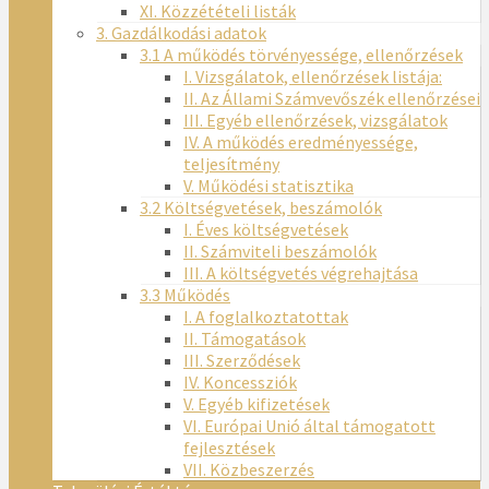
XI. Közzétételi listák
3. Gazdálkodási adatok
3.1 A működés törvényessége, ellenőrzések
I. Vizsgálatok, ellenőrzések listája:
II. Az Állami Számvevőszék ellenőrzései
III. Egyéb ellenőrzések, vizsgálatok
IV. A működés eredményessége,
teljesítmény
V. Működési statisztika
3.2 Költségvetések, beszámolók
I. Éves költségvetések
II. Számviteli beszámolók
III. A költségvetés végrehajtása
3.3 Működés
I. A foglalkoztatottak
II. Támogatások
III. Szerződések
IV. Koncessziók
V. Egyéb kifizetések
VI. Európai Unió által támogatott
fejlesztések
VII. Közbeszerzés