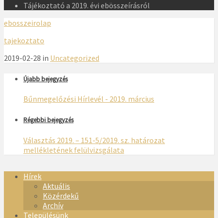
Tájékoztató a 2019. évi ebösszeírásról
ebosszeirolap
tajekoztato
2019-02-28 in
Uncategorized
Újabb bejegyzés
Bűnmegelőzési Hírlevél - 2019. március
Régebbi bejegyzés
Választás 2019. – 151-5/2019. sz. határozat
mellékletének felülvizsgálata
Hírek
Aktuális
Közérdekű
Archív
Településünk