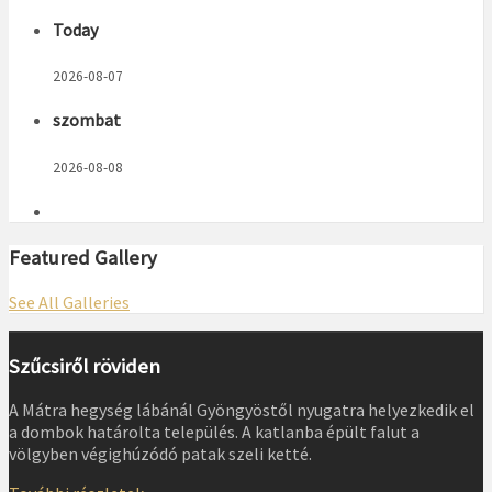
Today
2026-08-07
szombat
2026-08-08
Featured Gallery
See All Galleries
Szűcsiről röviden
A Mátra hegység lábánál Gyöngyöstől nyugatra helyezkedik el
a dombok határolta település. A katlanba épült falut a
völgyben végighúzódó patak szeli ketté.