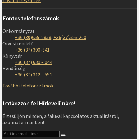
További részletek
Fontos telefonszámok
Önkormányzat
+36 (30)655-9858, +36(37)526-200
Orvosi rendelő
+36 (37) 300-341
Könyvtár
+36 (37) 630 – 044
Rendőrség
+36 (37) 312 – 551
További telefonszámok
Iratkozzon fel Hírlevelünkre!
Értesüljön minden, a faluval kapcsolatos aktualitásról,
azonnal e-mailben!