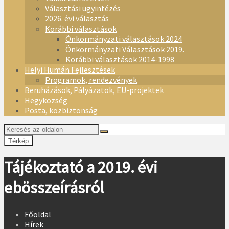
Választási ügyintézés
2026. évi választás
Korábbi választások
Önkormányzati választások 2024
Önkormányzati Választások 2019.
Korábbi választások 2014-1998
Helyi Humán Fejlesztések
Programok, rendezvények
Beruházások, Pályázatok, EU-projektek
Hegyközség
Posta, közbiztonság
Térkép
Tájékoztató a 2019. évi
ebösszeírásról
Főoldal
Hírek