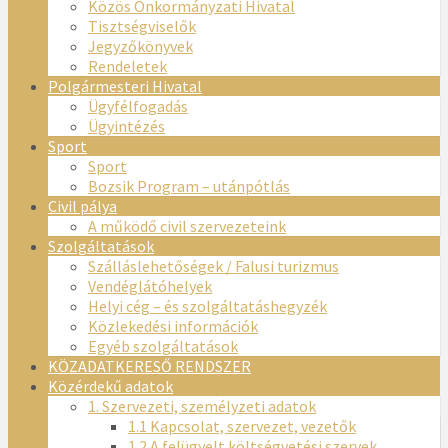
Közös Önkormányzati Hivatal
Tisztségviselők
Jegyzőkönyvek
Rendeletek
Polgármesteri Hivatal
Ügyfélfogadás
Ügyintézés
Sport
Sport
Bozsik Program – utánpótlás
Civil pálya
A működő civil szervezeteink
Szolgáltatások
Szálláslehetőségek / Falusi turizmus
Vendéglátóhelyek
Helyi cég – és szolgáltatáshegyzék
Közlekedési információk
Egyéb szolgáltatások
KÖZADATKERESŐ RENDSZER
Közérdekű adatok
1. Szervezeti, személyzeti adatok
1.1 Kapcsolat, szervezet, vezetők
1.2 A felügyelt költségvetési szervek