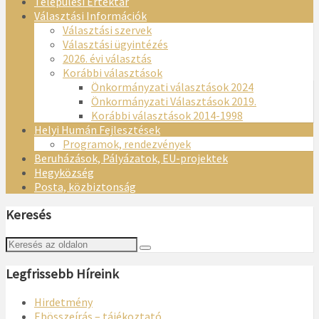
Települési Értéktár
Választási Információk
Választási szervek
Választási ügyintézés
2026. évi választás
Korábbi választások
Önkormányzati választások 2024
Önkormányzati Választások 2019.
Korábbi választások 2014-1998
Helyi Humán Fejlesztések
Programok, rendezvények
Beruházások, Pályázatok, EU-projektek
Hegyközség
Posta, közbiztonság
Keresés
Legfrissebb Híreink
Hirdetmény
Ebösszeírás – tájékoztató