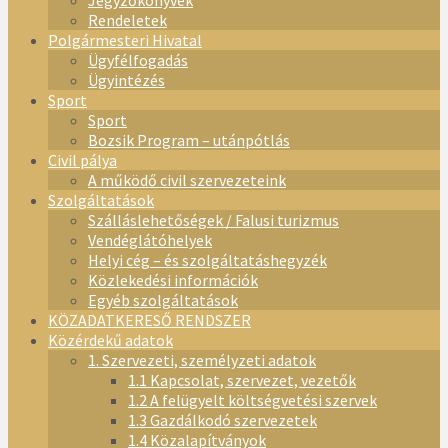
Jegyzőkönyvek
Rendeletek
Polgármesteri Hivatal
Ügyfélfogadás
Ügyintézés
Sport
Sport
Bozsik Program – utánpótlás
Civil pálya
A működő civil szervezeteink
Szolgáltatások
Szálláslehetőségek / Falusi turizmus
Vendéglátóhelyek
Helyi cég – és szolgáltatáshegyzék
Közlekedési információk
Egyéb szolgáltatások
KÖZADATKERESŐ RENDSZER
Közérdekű adatok
1. Szervezeti, személyzeti adatok
1.1 Kapcsolat, szervezet, vezetők
1.2 A felügyelt költségvetési szervek
1.3 Gazdálkodó szervezetek
1.4 Közalapítványok