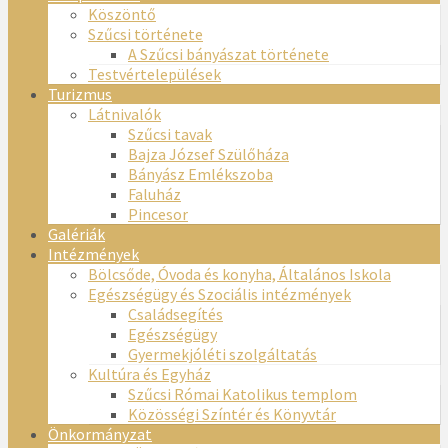
Köszöntő
Szűcsi története
A Szűcsi bányászat története
Testvértelepülések
Turizmus
Látnivalók
Szűcsi tavak
Bajza József Szülőháza
Bányász Emlékszoba
Faluház
Pincesor
Galériák
Intézmények
Bölcsőde, Óvoda és konyha, Általános Iskola
Egészségügy és Szociális intézmények
Családsegítés
Egészségügy
Gyermekjóléti szolgáltatás
Kultúra és Egyház
Szűcsi Római Katolikus templom
Közösségi Színtér és Könyvtár
Önkormányzat