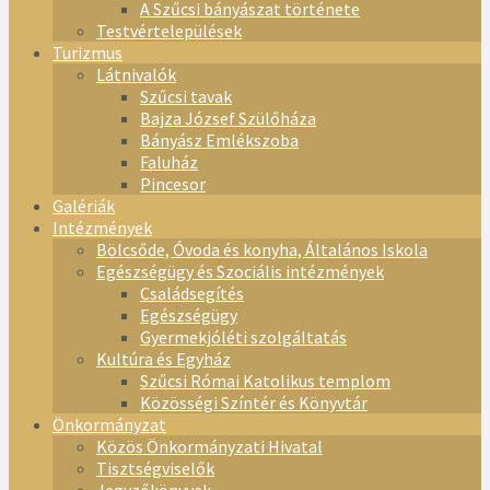
A Szűcsi bányászat története
Testvértelepülések
Turizmus
Látnivalók
Szűcsi tavak
Bajza József Szülőháza
Bányász Emlékszoba
Faluház
Pincesor
Galériák
Intézmények
Bölcsőde, Óvoda és konyha, Általános Iskola
Egészségügy és Szociális intézmények
Családsegítés
Egészségügy
Gyermekjóléti szolgáltatás
Kultúra és Egyház
Szűcsi Római Katolikus templom
Közösségi Színtér és Könyvtár
Önkormányzat
Közös Önkormányzati Hivatal
Tisztségviselők