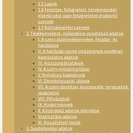
1.5 Lapok
1.6 Felettes, felügyeleti, törvényességi
ellenőrzést vagy felügyeletet gyakorló
szervek
1.7 Költségvetési szervek
2. Tevékenységre, működésre vonatkozó adatok
I. A szerv alaptevékenysége, feladat- és
hatásköre
II. A hatósági ügyek intézésének rendjével
kapcsolatos adatok
III. Közszolgáltatások
IV. A szerv nyilvántartásai
V. Nyilvános kiadványok
VI. Döntéshozatal, ülések
VII. A szerv döntései, koncepciók, tervezetek,
javaslatok
VIII. Pályázatok
IX. Hirdetmények
X. Közérdekű adatok igénylése
Statisztikai adatok
XI. Közzétételi listák
3. Gazdálkodási adatok