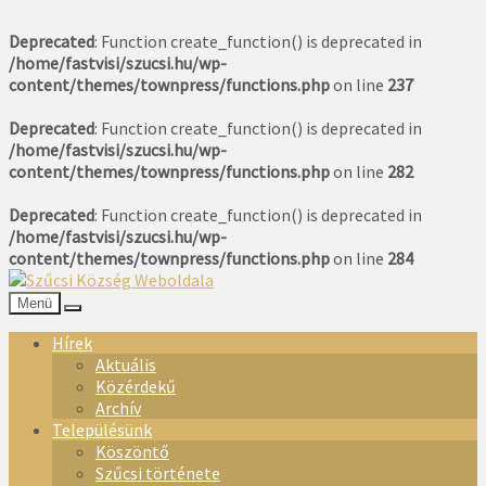
Deprecated
: Function create_function() is deprecated in
/home/fastvisi/szucsi.hu/wp-
content/themes/townpress/functions.php
on line
237
Deprecated
: Function create_function() is deprecated in
/home/fastvisi/szucsi.hu/wp-
content/themes/townpress/functions.php
on line
282
Deprecated
: Function create_function() is deprecated in
/home/fastvisi/szucsi.hu/wp-
content/themes/townpress/functions.php
on line
284
Menü
Hírek
Aktuális
Közérdekű
Archív
Településünk
Köszöntő
Szűcsi története