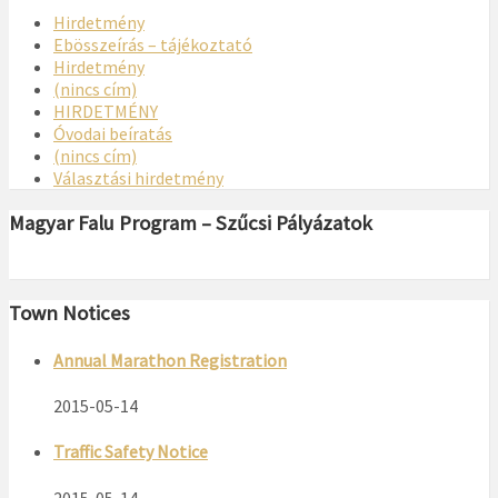
Hirdetmény
Ebösszeírás – tájékoztató
Hirdetmény
(nincs cím)
HIRDETMÉNY
Óvodai beíratás
(nincs cím)
Választási hirdetmény
Magyar Falu Program – Szűcsi Pályázatok
Town Notices
Annual Marathon Registration
2015-05-14
Traffic Safety Notice
2015-05-14