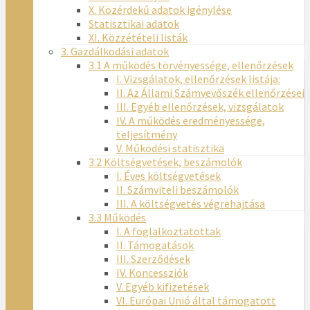
X. Közérdekű adatok igénylése
Statisztikai adatok
XI. Közzétételi listák
3. Gazdálkodási adatok
3.1 A működés törvényessége, ellenőrzések
I. Vizsgálatok, ellenőrzések listája:
II. Az Állami Számvevőszék ellenőrzései
III. Egyéb ellenőrzések, vizsgálatok
IV. A működés eredményessége,
teljesítmény
V. Működési statisztika
3.2 Költségvetések, beszámolók
I. Éves költségvetések
II. Számviteli beszámolók
III. A költségvetés végrehajtása
3.3 Működés
I. A foglalkoztatottak
II. Támogatások
III. Szerződések
IV. Koncessziók
V. Egyéb kifizetések
VI. Európai Unió által támogatott