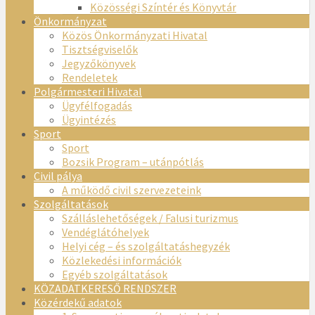
Közösségi Színtér és Könyvtár
Önkormányzat
Közös Önkormányzati Hivatal
Tisztségviselők
Jegyzőkönyvek
Rendeletek
Polgármesteri Hivatal
Ügyfélfogadás
Ügyintézés
Sport
Sport
Bozsik Program – utánpótlás
Civil pálya
A működő civil szervezeteink
Szolgáltatások
Szálláslehetőségek / Falusi turizmus
Vendéglátóhelyek
Helyi cég – és szolgáltatáshegyzék
Közlekedési információk
Egyéb szolgáltatások
KÖZADATKERESŐ RENDSZER
Közérdekű adatok