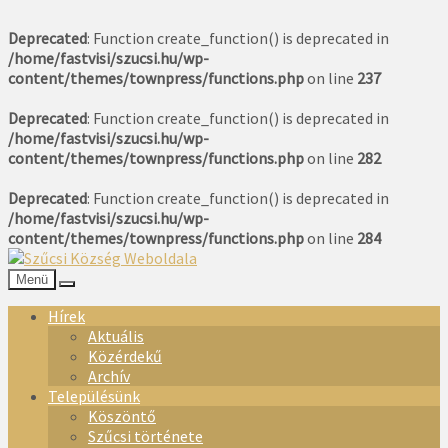
Deprecated
: Function create_function() is deprecated in
/home/fastvisi/szucsi.hu/wp-
content/themes/townpress/functions.php
on line
237
Deprecated
: Function create_function() is deprecated in
/home/fastvisi/szucsi.hu/wp-
content/themes/townpress/functions.php
on line
282
Deprecated
: Function create_function() is deprecated in
/home/fastvisi/szucsi.hu/wp-
content/themes/townpress/functions.php
on line
284
Menü
Hírek
Aktuális
Közérdekű
Archív
Településünk
Köszöntő
Szűcsi története