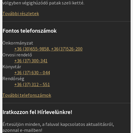
völgyben végighúzódó patak szeli ketté.
További részletek
Fontos telefonszámok
Önkormányzat
+36 (30)655-9858, +36(37)526-200
Orvosi rendelő
+36 (37) 300-341
Könyvtár
+36 (37) 630 – 044
Rendőrség
+36 (37) 312 – 551
További telefonszámok
Iratkozzon fel Hírlevelünkre!
Értesüljön minden, a faluval kapcsolatos aktualitásról,
azonnal e-mailben!