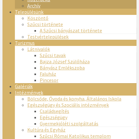
Archív
Településünk
Köszöntő
Szűcsi története
A Szűcsi bányászat története
Testvértelepülések
Turizmus
Látnivalók
Szűcsi tavak
Bajza József Szülőháza
Bányász Emlékszoba
Faluház
Pincesor
Galériák
Intézmények
Bölcsőde, Óvoda és konyha, Általános Iskola
Egészségügy és Szociális intézmények
Családsegítés
Egészségügy
Gyermekjóléti szolgáltatás
Kultúra és Egyház
Szűcsi Római Katolikus templom