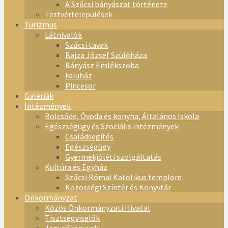
A Szűcsi bányászat története
Testvértelepülések
Turizmus
Látnivalók
Szűcsi tavak
Bajza József Szülőháza
Bányász Emlékszoba
Faluház
Pincesor
Galériák
Intézmények
Bölcsőde, Óvoda és konyha, Általános Iskola
Egészségügy és Szociális intézmények
Családsegítés
Egészségügy
Gyermekjóléti szolgáltatás
Kultúra és Egyház
Szűcsi Római Katolikus templom
Közösségi Színtér és Könyvtár
Önkormányzat
Közös Önkormányzati Hivatal
Tisztségviselők