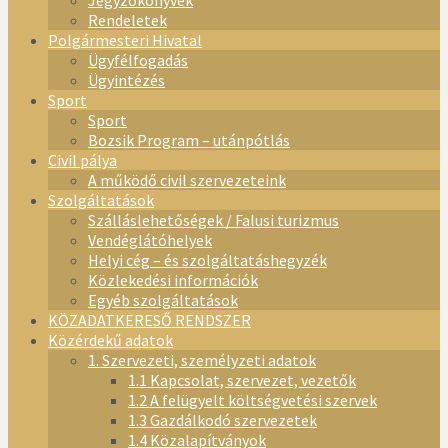
Jegyzőkönyvek
Rendeletek
Polgármesteri Hivatal
Ügyfélfogadás
Ügyintézés
Sport
Sport
Bozsik Program – utánpótlás
Civil pálya
A működő civil szervezeteink
Szolgáltatások
Szálláslehetőségek / Falusi turizmus
Vendéglátóhelyek
Helyi cég – és szolgáltatáshegyzék
Közlekedési információk
Egyéb szolgáltatások
KÖZADATKERESŐ RENDSZER
Közérdekű adatok
1. Szervezeti, személyzeti adatok
1.1 Kapcsolat, szervezet, vezetők
1.2 A felügyelt költségvetési szervek
1.3 Gazdálkodó szervezetek
1.4 Közalapítványok