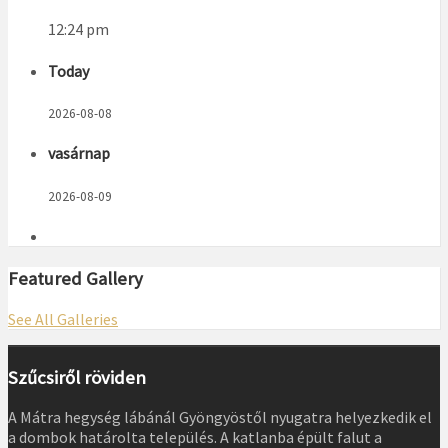
12:24 pm
Today
2026-08-08
vasárnap
2026-08-09
Featured Gallery
See All Galleries
Szűcsiről röviden
A Mátra hegység lábánál Gyöngyöstől nyugatra helyezkedik el
a dombok határolta település. A katlanba épült falut a