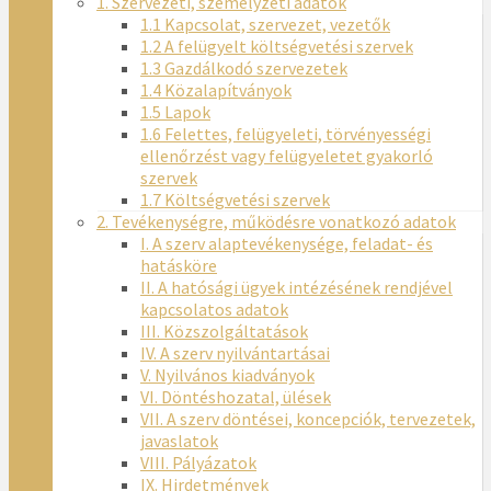
1. Szervezeti, személyzeti adatok
1.1 Kapcsolat, szervezet, vezetők
1.2 A felügyelt költségvetési szervek
1.3 Gazdálkodó szervezetek
1.4 Közalapítványok
1.5 Lapok
1.6 Felettes, felügyeleti, törvényességi
ellenőrzést vagy felügyeletet gyakorló
szervek
1.7 Költségvetési szervek
2. Tevékenységre, működésre vonatkozó adatok
I. A szerv alaptevékenysége, feladat- és
hatásköre
II. A hatósági ügyek intézésének rendjével
kapcsolatos adatok
III. Közszolgáltatások
IV. A szerv nyilvántartásai
V. Nyilvános kiadványok
VI. Döntéshozatal, ülések
VII. A szerv döntései, koncepciók, tervezetek,
javaslatok
VIII. Pályázatok
IX. Hirdetmények