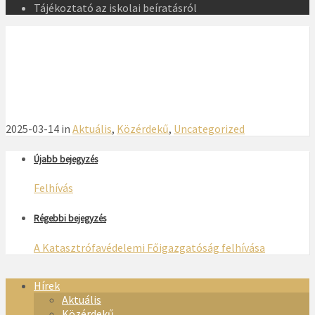
Tájékoztató az iskolai beíratásról
2025-03-14 in
Aktuális
,
Közérdekű
,
Uncategorized
Újabb bejegyzés
Felhívás
Régebbi bejegyzés
A Katasztrófavédelemi Főigazgatóság felhívása
Hírek
Aktuális
Közérdekű