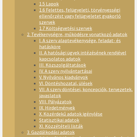
1.5 Lapok
1.6 Felettes, felügyeleti, törvényességi
ellenőrzést vagy felügyeletet gyakorló
szervek
1.7 Költségvetési szervek
2. Tevékenységre, működésre vonatkozó adatok
I. A szerv alaptevékenysége, feladat- és
hatásköre
II. A hatósági ügyek intézésének rendjével
kapcsolatos adatok
III. Közszolgáltatások
IV. A szerv nyilvántartásai
V. Nyilvános kiadványok
VI. Döntéshozatal, ülések
VII. A szerv döntései, koncepciók, tervezetek,
javaslatok
VIII. Pályázatok
IX. Hirdetmények
X. Közérdekű adatok igénylése
Statisztikai adatok
XI. Közzétételi listák
3. Gazdálkodási adatok