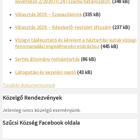
következő 2/2020.(II.24.) számú határozatot.
(348 kB)
Választás 2019. – Szavazókörök
(335 kB)
Választás 2019. – Képviselő-testület létszám
(237 kB)
Vízügyi tájékoztató és kérelem a háztartási kutak vízjogi
fennmaradási engedélyezési eljáráshoz
(445 kB)
Sertés állomány nyilvántartás
(86 kB)
Látogatási és kezelési napló
(43 kB)
További dokumentumok
Közelgő Rendezvények
Jelenleg nincs közelgő eseményünk.
Szűcsi Község Facebook oldala