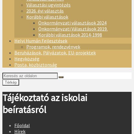
Választási ügyintézés
2026. évi választás
Korábbi választások
Önkormányzati választások 2024
Önkormányzati Választások 2019.
Korábbi választások 2014-1998
Helyi Humán Fejlesztések
Programok, rendezvények
Beruházások, Pályázatok, EU-projektek
Hegyközség
Posta, közbiztonság
Térkép
Tájékoztató az iskolai
beíratásról
Főoldal
Hírek