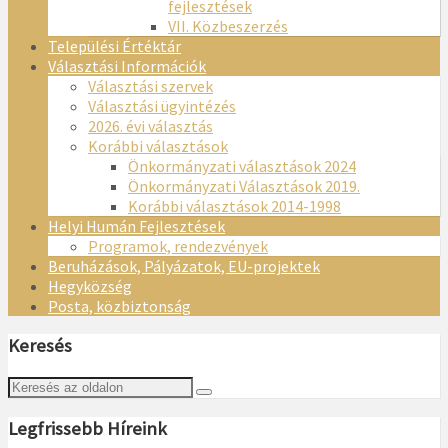
fejlesztések
VII. Közbeszerzés
Települési Értéktár
Választási Információk
Választási szervek
Választási ügyintézés
2026. évi választás
Korábbi választások
Önkormányzati választások 2024
Önkormányzati Választások 2019.
Korábbi választások 2014-1998
Helyi Humán Fejlesztések
Programok, rendezvények
Beruházások, Pályázatok, EU-projektek
Hegyközség
Posta, közbiztonság
Keresés
Legfrissebb Híreink