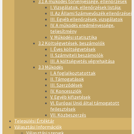
3.1 A működés törvényessége, ellenőrzések
I. Vizsgálatok, ellenőrzések listája:
II. Az Állami Számvevőszék ellenőrzései
III. Egyéb ellenőrzések, vizsgálatok
IV. A működés eredményessége,
teljesítmény
V. Működési statisztika
3.2 Költségvetések, beszámolók
I. Éves költségvetések
II. Számviteli beszámolók
III. A költségvetés végrehajtása
3.3 Működés
I. A foglalkoztatottak
II. Támogatások
III. Szerződések
IV. Koncessziók
V. Egyéb kifizetések
VI. Európai Unió által támogatott
fejlesztések
VII. Közbeszerzés
Települési Értéktár
Választási Információk
Választási szervek