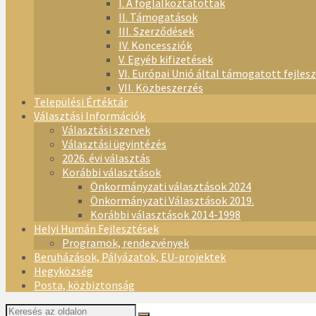
I. A foglalkoztatottak
II. Támogatások
III. Szerződések
IV. Koncessziók
V. Egyéb kifizetések
VI. Európai Unió által támogatott fejles
VII. Közbeszerzés
Települési Értéktár
Választási Információk
Választási szervek
Választási ügyintézés
2026. évi választás
Korábbi választások
Önkormányzati választások 2024
Önkormányzati Választások 2019.
Korábbi választások 2014-1998
Helyi Humán Fejlesztések
Programok, rendezvények
Beruházások, Pályázatok, EU-projektek
Hegyközség
Posta, közbiztonság