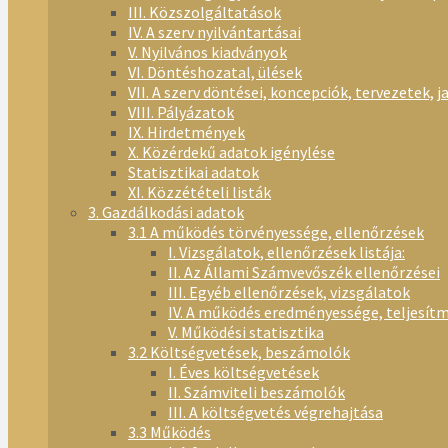
III. Közszolgáltatások
IV. A szerv nyilvántartásai
V. Nyilvános kiadványok
VI. Döntéshozatal, ülések
VII. A szerv döntései, koncepciók, tervezetek, j
VIII. Pályázatok
IX. Hirdetmények
X. Közérdekű adatok igénylése
Statisztikai adatok
XI. Közzétételi listák
3. Gazdálkodási adatok
3.1 A működés törvényessége, ellenőrzések
I. Vizsgálatok, ellenőrzések listája:
II. Az Állami Számvevőszék ellenőrzései
III. Egyéb ellenőrzések, vizsgálatok
IV. A működés eredményessége, teljesít
V. Működési statisztika
3.2 Költségvetések, beszámolók
I. Éves költségvetések
II. Számviteli beszámolók
III. A költségvetés végrehajtása
3.3 Működés