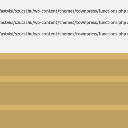
astvisi/szucsi.hu/wp-content/themes/townpress/functions.php
astvisi/szucsi.hu/wp-content/themes/townpress/functions.php
astvisi/szucsi.hu/wp-content/themes/townpress/functions.php