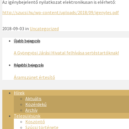
Az igénybejelentő nyilatkozat elektronikusan is elérhető:
http://szucsi.hu/wp-content/uploads/2018/09/igenyles.pdf
2018-09-03 in
Uncategorized
Újabb bejegyzés
A Gyöngyösi Járási Hivatal felhívása sertéstartóknak!
Régebbi bejegyzés
Áramszünet értesítő
Hírek
Aktuális
Közérdekű
Archív
Településünk
Köszöntő
Szűcsi története