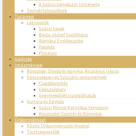
A Szűcsi bányászat története
Testvértelepülések
Turizmus
Látnivalók
Szűcsi tavak
Bajza József Szülőháza
Bányász Emlékszoba
Faluház
Pincesor
Galériák
Intézmények
Bölcsőde, Óvoda és konyha, Általános Iskola
Egészségügy és Szociális intézmények
Családsegítés
Egészségügy
Gyermekjóléti szolgáltatás
Kultúra és Egyház
Szűcsi Római Katolikus templom
Közösségi Színtér és Könyvtár
Önkormányzat
Közös Önkormányzati Hivatal
Tisztségviselők