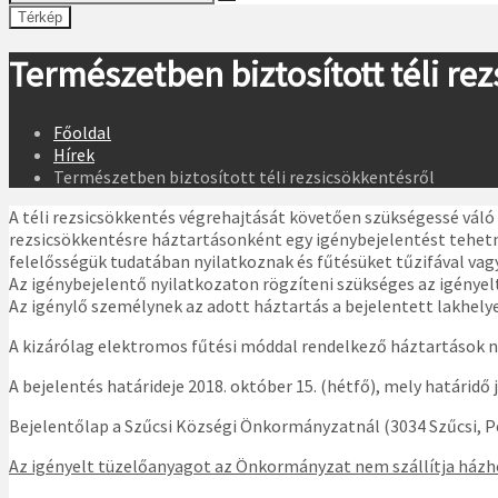
Térkép
Természetben biztosított téli re
Főoldal
Hírek
Természetben biztosított téli rezsicsökkentésről
A téli rezsicsökkentés végrehajtását követően szükségessé váló t
rezsicsökkentésre háztartásonként egy igénybejelentést tehetne
felelősségük tudatában nyilatkoznak és fűtésüket tűzifával vagy
Az igénybejelentő nyilatkozaton rögzíteni szükséges az igénye
Az igénylő személynek az adott háztartás a bejelentett lakhelye
A kizárólag elektromos fűtési móddal rendelkező háztartások n
A bejelentés határideje 2018. október 15. (hétfő), mely határidő
Bejelentőlap a Szűcsi Községi Önkormányzatnál (3034 Szűcsi, Pe
Az igényelt tüzelőanyagot az Önkormányzat nem szállítja házhoz