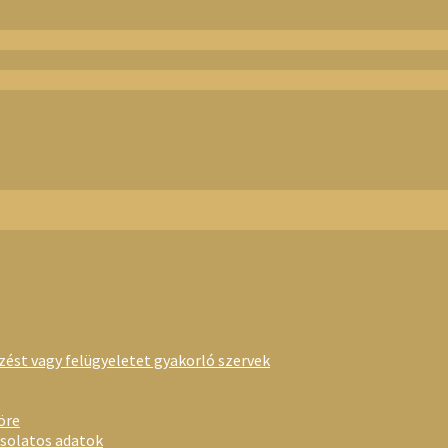
rzést vagy felügyeletet gyakorló szervek
öre
csolatos adatok