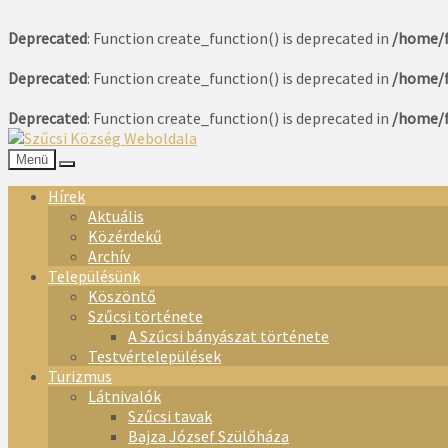
Deprecated
: Function create_function() is deprecated in
/home/f
Deprecated
: Function create_function() is deprecated in
/home/f
Deprecated
: Function create_function() is deprecated in
/home/f
Menü
Hírek
Aktuális
Közérdekű
Archív
Településünk
Köszöntő
Szűcsi története
A Szűcsi bányászat története
Testvértelepülések
Turizmus
Látnivalók
Szűcsi tavak
Bajza József Szülőháza