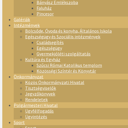
Bányász Emlékszoba
Faluház
Pincesor
Galériák
Intézmények
Bölcsőde, Óvoda és konyha, Általános Iskola
Egészségügy és Szociális intézmények
Családsegítés
Egészségügy
Gyermekjóléti szolgáltatás
Kultúra és Egyház
Szűcsi Római Katolikus templom
Közösségi Színtér és Könyvtár
Önkormányzat
Közös Önkormányzati Hivatal
Tisztségviselők
Jegyzőkönyvek
Rendeletek
Polgármesteri Hivatal
Ügyfélfogadás
Ügyintézés
Sport