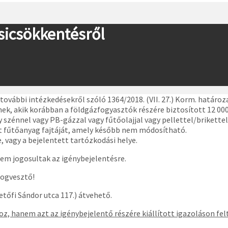
zsicsökkentésről
ovábbi intézkedésekről szóló 1364/2018. (VII. 27.) Korm. határoza
k, akik korábban a földgázfogyasztók részére biztosított 12 000
 szénnel vagy PB-gázzal vagy fűtőolajjal vagy pellettel/brikettel
lt fűtőanyag fajtáját, amely később nem módosítható.
, vagy a bejelentett tartózkodási helye.
em jogosultak az igénybejelentésre.
 jogvesztő!
tőfi Sándor utca 117.) átvehető.
, hanem azt az igénybejelentő részére kiállított igazoláson fel