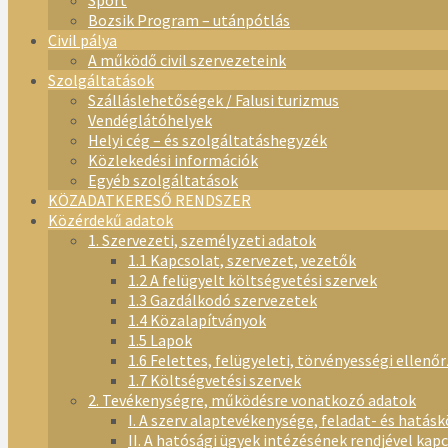
Sport
Bozsik Program – utánpótlás
Civil pálya
A működő civil szervezeteink
Szolgáltatások
Szálláslehetőségek / Falusi turizmus
Vendéglátóhelyek
Helyi cég – és szolgáltatáshegyzék
Közlekedési információk
Egyéb szolgáltatások
KÖZADATKERESŐ RENDSZER
Közérdekű adatok
1. Szervezeti, személyzeti adatok
1.1 Kapcsolat, szervezet, vezetők
1.2 A felügyelt költségvetési szervek
1.3 Gazdálkodó szervezetek
1.4 Közalapítványok
1.5 Lapok
1.6 Felettes, felügyeleti, törvényességi ellenő
1.7 Költségvetési szervek
2. Tevékenységre, működésre vonatkozó adatok
I. A szerv alaptevékenysége, feladat- és hatásk
II. A hatósági ügyek intézésének rendjével kap