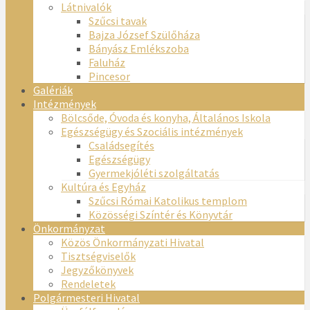
Látnivalók
Szűcsi tavak
Bajza József Szülőháza
Bányász Emlékszoba
Faluház
Pincesor
Galériák
Intézmények
Bölcsőde, Óvoda és konyha, Általános Iskola
Egészségügy és Szociális intézmények
Családsegítés
Egészségügy
Gyermekjóléti szolgáltatás
Kultúra és Egyház
Szűcsi Római Katolikus templom
Közösségi Színtér és Könyvtár
Önkormányzat
Közös Önkormányzati Hivatal
Tisztségviselők
Jegyzőkönyvek
Rendeletek
Polgármesteri Hivatal