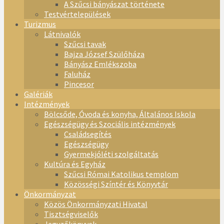
A Szűcsi bányászat története
Testvértelepülések
Turizmus
Látnivalók
Szűcsi tavak
Bajza József Szülőháza
Bányász Emlékszoba
Faluház
Pincesor
Galériák
Intézmények
Bölcsőde, Óvoda és konyha, Általános Iskola
Egészségügy és Szociális intézmények
Családsegítés
Egészségügy
Gyermekjóléti szolgáltatás
Kultúra és Egyház
Szűcsi Római Katolikus templom
Közösségi Színtér és Könyvtár
Önkormányzat
Közös Önkormányzati Hivatal
Tisztségviselők