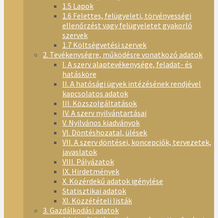
1.5 Lapok
1.6 Felettes, felügyeleti, törvényességi
ellenőrzést vagy felügyeletet gyakorló
szervek
1.7 Költségvetési szervek
2. Tevékenységre, működésre vonatkozó adatok
I. A szerv alaptevékenysége, feladat- és
hatásköre
II. A hatósági ügyek intézésének rendjével
kapcsolatos adatok
III. Közszolgáltatások
IV. A szerv nyilvántartásai
V. Nyilvános kiadványok
VI. Döntéshozatal, ülések
VII. A szerv döntései, koncepciók, tervezetek,
javaslatok
VIII. Pályázatok
IX. Hirdetmények
X. Közérdekű adatok igénylése
Statisztikai adatok
XI. Közzétételi listák
3. Gazdálkodási adatok