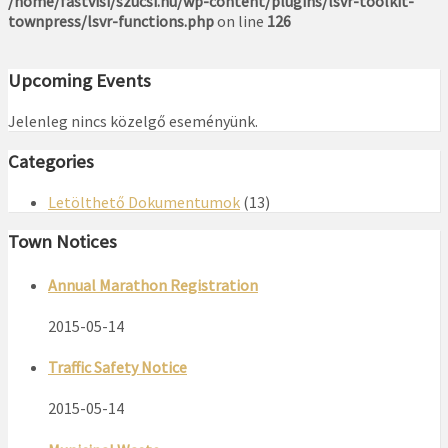
/home/fastvisi/szucsi.hu/wp-content/plugins/lsvr-toolkit-
townpress/lsvr-functions.php
on line
126
Upcoming Events
Jelenleg nincs közelgő eseményünk.
Categories
Letölthető Dokumentumok
(13)
Town Notices
Annual Marathon Registration
2015-05-14
Traffic Safety Notice
2015-05-14