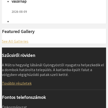
vasárnap
2026-08-09
Featured Gallery
See All Galleries
Szűcsiről röviden
A Mátra hegység lábánál Gyöngyöstől nyugatra helyezkedik el
a dombok határolta település. A katlanba épült falut a
völgyben végighúzódó patak szeli ketté.
További részletek
Fontos telefonszámok
Önkormányzat