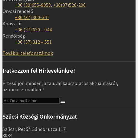
+36 (30)655-9858, +36(37)526-200
Orvosi rendelő
+36 (37) 300-341
Könyvtár
+36 (37) 630 – 044
Rendőrség
+36 (37) 312 – 551
További telefonszámok
Iratkozzon fel Hírlevelünkre!
Értesüljön minden, a faluval kapcsolatos aktualitásról,
azonnal e-mailben!
Szűcsi Községi Önkormányzat
Szűcsi, Petőfi Sándor utca 117.
3034