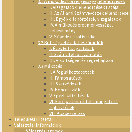
3.1 A működés törvényessége, ellenőrzések
I. Vizsgálatok, ellenőrzések listája:
II. Az Állami Számvevőszék ellenőrzései
III. Egyéb ellenőrzések, vizsgálatok
IV. A működés eredményessége,
teljesítmény
V. Működési statisztika
3.2 Költségvetések, beszámolók
I. Éves költségvetések
II. Számviteli beszámolók
III. A költségvetés végrehajtása
3.3 Működés
I. A foglalkoztatottak
II. Támogatások
III. Szerződések
IV. Koncessziók
V. Egyéb kifizetések
VI. Európai Unió által támogatott
fejlesztések
VII. Közbeszerzés
Települési Értéktár
Választási Információk
Választási szervek