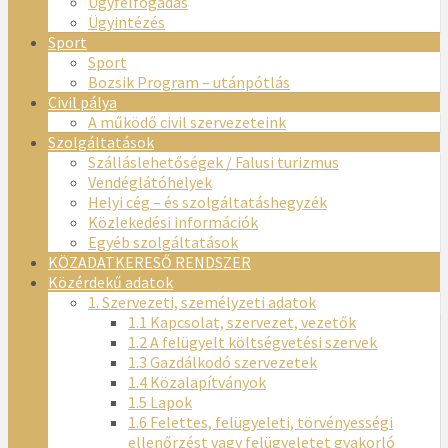
Ügyfélfogadás
Ügyintézés
Sport
Sport
Bozsik Program – utánpótlás
Civil pálya
A működő civil szervezeteink
Szolgáltatások
Szálláslehetőségek / Falusi turizmus
Vendéglátóhelyek
Helyi cég – és szolgáltatáshegyzék
Közlekedési információk
Egyéb szolgáltatások
KÖZADATKERESŐ RENDSZER
Közérdekű adatok
1. Szervezeti, személyzeti adatok
1.1 Kapcsolat, szervezet, vezetők
1.2 A felügyelt költségvetési szervek
1.3 Gazdálkodó szervezetek
1.4 Közalapítványok
1.5 Lapok
1.6 Felettes, felügyeleti, törvényességi
ellenőrzést vagy felügyeletet gyakorló