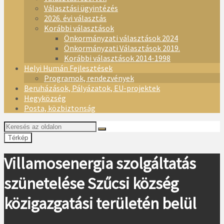
Választási ügyintézés
2026. évi választás
Korábbi választások
Önkormányzati választások 2024
Önkormányzati Választások 2019.
Korábbi választások 2014-1998
Helyi Humán Fejlesztések
Programok, rendezvények
Beruházások, Pályázatok, EU-projektek
Hegyközség
Posta, közbiztonság
Térkép
Villamosenergia szolgáltatás
szünetelése Szűcsi község
közigazgatási területén belül