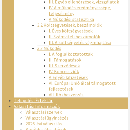
III. Egyéb ellenőrzések, vizsgálatok
IV. A működés eredményessége,
teljesítmény
V. Működési statisztika
3.2 Költségvetések, beszámolók
I. Éves költségvetések
II. Számviteli beszámolók
III. A költségvetés végrehajtása
3.3 Működés
I. A foglalkoztatottak
II. Támogatások
III. Szerződések
IV. Koncessziók
V. Egyéb kifizetések
VI. Európai Unió által támogatott
fejlesztések
VII. Közbeszerzés
Települési Értéktár
Választási Információk
Választási szervek
Választási ügyintézés
2026. évi választás
Korábbi választások