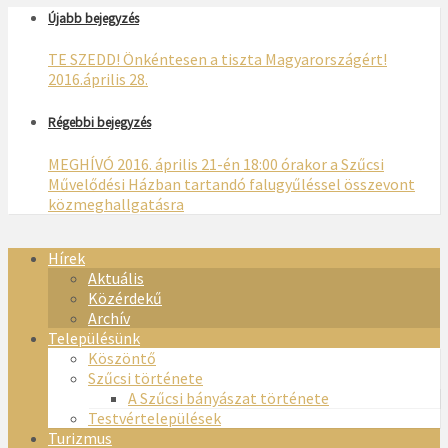
Újabb bejegyzés
TE SZEDD! Önkéntesen a tiszta Magyarországért!
2016.április 28.
Régebbi bejegyzés
MEGHÍVÓ 2016. április 21-én 18:00 órakor a Szűcsi
Művelődési Házban tartandó falugyűléssel összevont
közmeghallgatásra
Hírek
Aktuális
Közérdekű
Archív
Településünk
Köszöntő
Szűcsi története
A Szűcsi bányászat története
Testvértelepülések
Turizmus