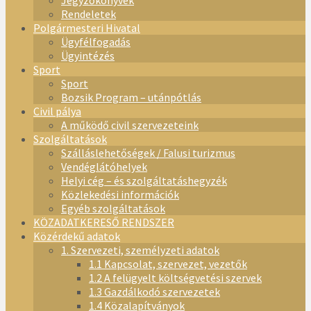
Jegyzőkönyvek
Rendeletek
Polgármesteri Hivatal
Ügyfélfogadás
Ügyintézés
Sport
Sport
Bozsik Program – utánpótlás
Civil pálya
A működő civil szervezeteink
Szolgáltatások
Szálláslehetőségek / Falusi turizmus
Vendéglátóhelyek
Helyi cég – és szolgáltatáshegyzék
Közlekedési információk
Egyéb szolgáltatások
KÖZADATKERESŐ RENDSZER
Közérdekű adatok
1. Szervezeti, személyzeti adatok
1.1 Kapcsolat, szervezet, vezetők
1.2 A felügyelt költségvetési szervek
1.3 Gazdálkodó szervezetek
1.4 Közalapítványok