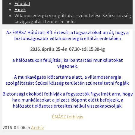
Főoldal
Hírek
Villamosenergia szolgáltatás szünetelése Szűcsi község
közigazgatási területén belül
Az ÉMÁSZ Hálózati Kft. értesíti a fogyasztókat arról, hogy a
biztonságosabb villamosenergia ellátás érdekében
2016. április 25-én 07.30-tól 15.30-ig
a hálózatukon felújítási, karbantartási munkálatokat
végeznek.
A munkavégzés időtartama alatt, a villamosenergia
szolgáltatást Szűcsi község területén szüneteltetni fogják.
Biztonsági okokból felhívják a fogyasztók figyelmét arra, hogy
ha a munkálatokat a jelzett időpont előtt befejezik, a
hálózatot előzetes értesítés nélkül visszakapcsolják.
ÉMÁSZ felhívás
2016-04-06 in
Archív