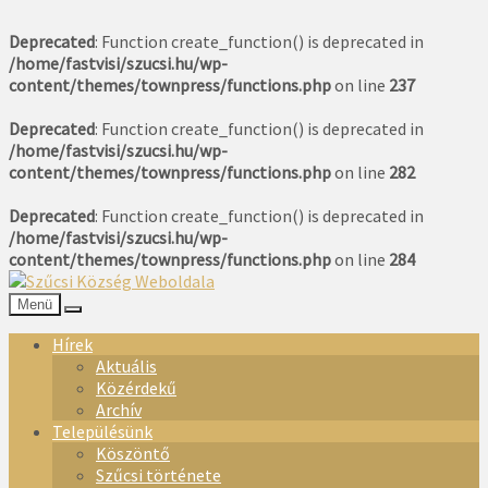
Deprecated
: Function create_function() is deprecated in
/home/fastvisi/szucsi.hu/wp-
content/themes/townpress/functions.php
on line
237
Deprecated
: Function create_function() is deprecated in
/home/fastvisi/szucsi.hu/wp-
content/themes/townpress/functions.php
on line
282
Deprecated
: Function create_function() is deprecated in
/home/fastvisi/szucsi.hu/wp-
content/themes/townpress/functions.php
on line
284
Menü
Hírek
Aktuális
Közérdekű
Archív
Településünk
Köszöntő
Szűcsi története