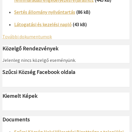
fennmaradási engedélyezési eljáráshoz
(445 kB)
Sertés állomány nyilvántartás
(86 kB)
Látogatási és kezelési napló
(43 kB)
További dokumentumok
Közelgő Rendezvények
Jelenleg nincs közelgő eseményünk.
Szűcsi Község Facebook oldala
Kiemelt Képek
Documents