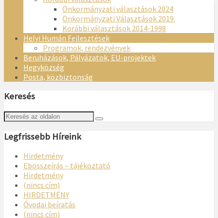
Önkormányzati választások 2024
Önkormányzati Választások 2019.
Korábbi választások 2014-1998
Helyi Humán Fejlesztések
Programok, rendezvények
Beruházások, Pályázatok, EU-projektek
Hegyközség
Posta, közbiztonság
Keresés
Legfrissebb Híreink
Hirdetmény
Ebösszeírás – tájékoztató
Hirdetmény
(nincs cím)
HIRDETMÉNY
Óvodai beíratás
(nincs cím)