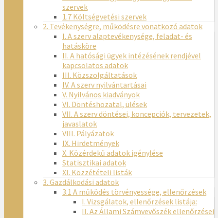
szervek
1.7 Költségvetési szervek
2. Tevékenységre, működésre vonatkozó adatok
I. A szerv alaptevékenysége, feladat- és
hatásköre
II. A hatósági ügyek intézésének rendjével
kapcsolatos adatok
III. Közszolgáltatások
IV. A szerv nyilvántartásai
V. Nyilvános kiadványok
VI. Döntéshozatal, ülések
VII. A szerv döntései, koncepciók, tervezetek,
javaslatok
VIII. Pályázatok
IX. Hirdetmények
X. Közérdekű adatok igénylése
Statisztikai adatok
XI. Közzétételi listák
3. Gazdálkodási adatok
3.1 A működés törvényessége, ellenőrzések
I. Vizsgálatok, ellenőrzések listája:
II. Az Állami Számvevőszék ellenőrzései