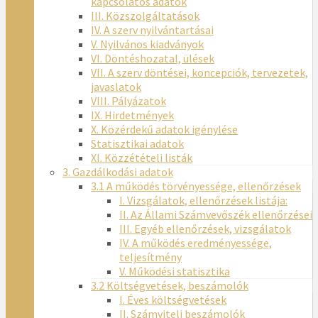
kapcsolatos adatok
III. Közszolgáltatások
IV. A szerv nyilvántartásai
V. Nyilvános kiadványok
VI. Döntéshozatal, ülések
VII. A szerv döntései, koncepciók, tervezetek,
javaslatok
VIII. Pályázatok
IX. Hirdetmények
X. Közérdekű adatok igénylése
Statisztikai adatok
XI. Közzétételi listák
3. Gazdálkodási adatok
3.1 A működés törvényessége, ellenőrzések
I. Vizsgálatok, ellenőrzések listája:
II. Az Állami Számvevőszék ellenőrzései
III. Egyéb ellenőrzések, vizsgálatok
IV. A működés eredményessége,
teljesítmény
V. Működési statisztika
3.2 Költségvetések, beszámolók
I. Éves költségvetések
II. Számviteli beszámolók