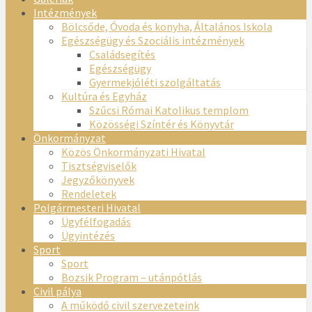
Intézmények
Bölcsőde, Óvoda és konyha, Általános Iskola
Egészségügy és Szociális intézmények
Családsegítés
Egészségügy
Gyermekjóléti szolgáltatás
Kultúra és Egyház
Szűcsi Római Katolikus templom
Közösségi Színtér és Könyvtár
Önkormányzat
Közös Önkormányzati Hivatal
Tisztségviselők
Jegyzőkönyvek
Rendeletek
Polgármesteri Hivatal
Ügyfélfogadás
Ügyintézés
Sport
Sport
Bozsik Program – utánpótlás
Civil pálya
A működő civil szervezeteink