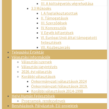
III. A költségvetés végrehajtása
3.3 Működés
I. A foglalkoztatottak
II. Támogatások
III. Szerződések
IV. Koncessziók
V. Egyéb kifizetések
VI. Európai Unió által támogatott
fejlesztések
VII. Közbeszerzés
Települési Értéktár
Választási Információk
Választási szervek
Választási ügyintézés
2026. évi választás
Korábbi választások
Önkormányzati választások 2024
Önkormányzati Választások 2019.
Korábbi választások 2014-1998
Helyi Humán Fejlesztések
Programok, rendezvények
Beruházások, Pályázatok, EU-projektek