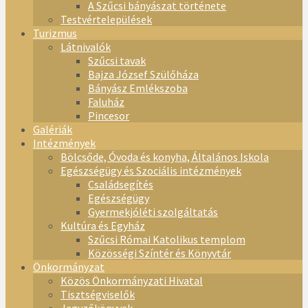
A Szűcsi bányászat története
Testvértelepülések
Turizmus
Látnivalók
Szűcsi tavak
Bajza József Szülőháza
Bányász Emlékszoba
Faluház
Pincesor
Galériák
Intézmények
Bölcsőde, Óvoda és konyha, Általános Iskola
Egészségügy és Szociális intézmények
Családsegítés
Egészségügy
Gyermekjóléti szolgáltatás
Kultúra és Egyház
Szűcsi Római Katolikus templom
Közösségi Színtér és Könyvtár
Önkormányzat
Közös Önkormányzati Hivatal
Tisztségviselők