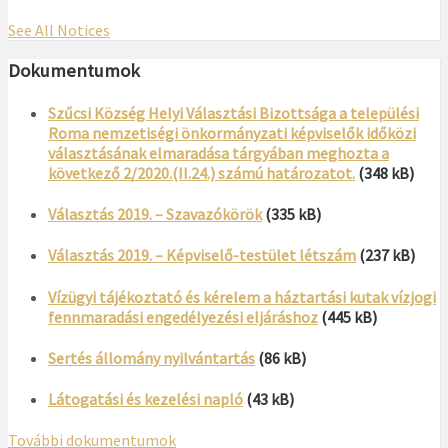
See All Notices
Dokumentumok
Szűcsi Község Helyi Választási Bizottsága a települési
Roma nemzetiségi önkormányzati képviselők időközi
választásának elmaradása tárgyában meghozta a
következő 2/2020.(II.24.) számú határozatot.
(348 kB)
Választás 2019. – Szavazókörök
(335 kB)
Választás 2019. – Képviselő-testület létszám
(237 kB)
Vízügyi tájékoztató és kérelem a háztartási kutak vízjogi
fennmaradási engedélyezési eljáráshoz
(445 kB)
Sertés állomány nyilvántartás
(86 kB)
Látogatási és kezelési napló
(43 kB)
További dokumentumok