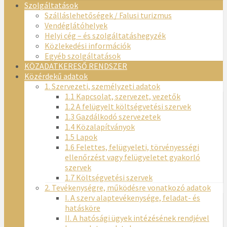
Szolgáltatások
Szálláslehetőségek / Falusi turizmus
Vendéglátóhelyek
Helyi cég – és szolgáltatáshegyzék
Közlekedési információk
Egyéb szolgáltatások
KÖZADATKERESŐ RENDSZER
Közérdekű adatok
1. Szervezeti, személyzeti adatok
1.1 Kapcsolat, szervezet, vezetők
1.2 A felügyelt költségvetési szervek
1.3 Gazdálkodó szervezetek
1.4 Közalapítványok
1.5 Lapok
1.6 Felettes, felügyeleti, törvényességi
ellenőrzést vagy felügyeletet gyakorló
szervek
1.7 Költségvetési szervek
2. Tevékenységre, működésre vonatkozó adatok
I. A szerv alaptevékenysége, feladat- és
hatásköre
II. A hatósági ügyek intézésének rendjével