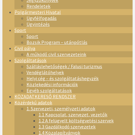
Jegyzőkönyvek
Rendeletek
Polgármesteri Hivatal
Ügyfélfogadás
Ügyintézés
Sport
Sport
Bozsik Program – utánpótlás
Civil pálya
A működő civil szervezeteink
Szolgáltatások
Szálláslehetőségek / Falusi turizmus
Vendéglátóhelyek
Helyi cég – és szolgáltatáshegyzék
Közlekedési információk
Egyéb szolgáltatások
KÖZADATKERESŐ RENDSZER
Közérdekű adatok
1. Szervezeti, személyzeti adatok
1.1 Kapcsolat, szervezet, vezetők
1.2 A felügyelt költségvetési szervek
1.3 Gazdálkodó szervezetek
1.4 Közalapítványok