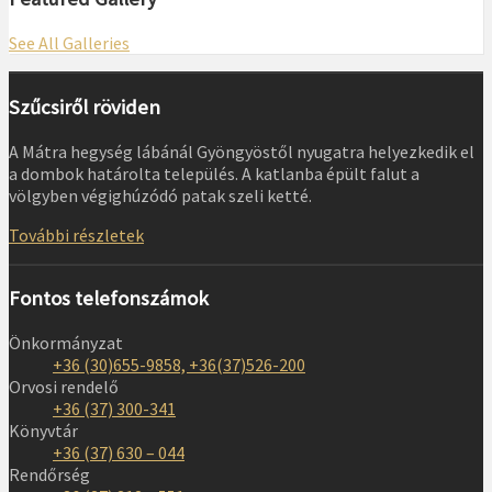
See All Galleries
Szűcsiről röviden
A Mátra hegység lábánál Gyöngyöstől nyugatra helyezkedik el
a dombok határolta település. A katlanba épült falut a
völgyben végighúzódó patak szeli ketté.
További részletek
Fontos telefonszámok
Önkormányzat
+36 (30)655-9858, +36(37)526-200
Orvosi rendelő
+36 (37) 300-341
Könyvtár
+36 (37) 630 – 044
Rendőrség