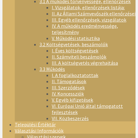
3.1 A működés törvényessége, ellenőrzések
I. Vizsgálatok, ellenőrzések listája:
II. Az Állami Számvevőszék ellenőrzései
III. Egyéb ellenőrzések, vizsgálatok
IV. A működés eredményessége,
teljesítmény
V. Működési statisztika
3.2 Költségvetések, beszámolók
I. Éves költségvetések
II. Számviteli beszámolók
III. A költségvetés végrehajtása
3.3 Működés
I. A foglalkoztatottak
II. Támogatások
III. Szerződések
IV. Koncessziók
V. Egyéb kifizetések
VI. Európai Unió által támogatott
fejlesztések
VII. Közbeszerzés
Települési Értéktár
Választási Információk
Választási szervek