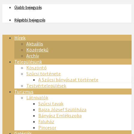
Újabb bejegyzés
Régebbi bejegyzés
Hírek
Aktuális
Közérdekű
Archív
Településünk
Köszöntő
Szűcsi története
A Szűcsi bányászat története
Testvértelepülések
Turizmus
Látnivalók
Szűcsi tavak
Bajza József Szülőháza
Bányász Emlékszoba
Faluház
Pincesor
Galériák