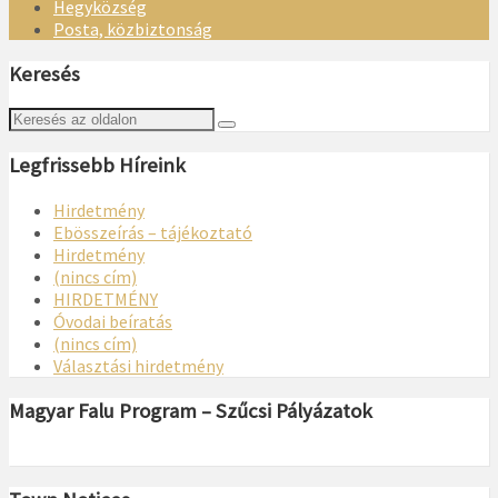
Hegyközség
Posta, közbiztonság
Keresés
Legfrissebb Híreink
Hirdetmény
Ebösszeírás – tájékoztató
Hirdetmény
(nincs cím)
HIRDETMÉNY
Óvodai beíratás
(nincs cím)
Választási hirdetmény
Magyar Falu Program – Szűcsi Pályázatok