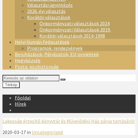
Választási ügyintézés
2026. évi választás
Korábbi választások
Önkormányzati választások 2024
Önkormányzati Választások 2019.
Korábbi választások 2014-1998
Helyi Humán Fejlesztések
Programok, rendezvények
Beruházások, Pályázatok, EU-projektek
Hegyközség
Posta, közbiztonság
Térkép
Főoldal
Hírek
Lakosság értesítő könyvtár és Művelődési Ház zárva tartásáról
2020-03-17 in
Uncategorized