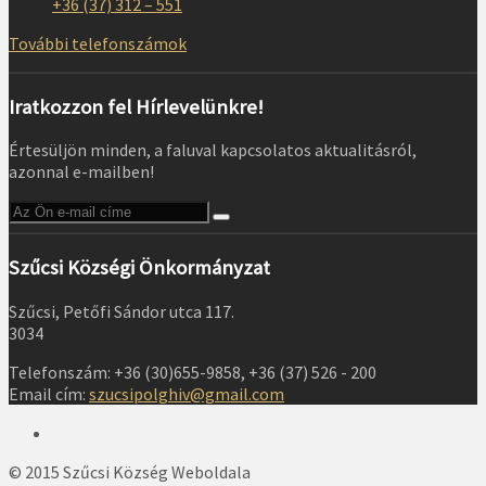
+36 (37) 312 – 551
További telefonszámok
Iratkozzon fel Hírlevelünkre!
Értesüljön minden, a faluval kapcsolatos aktualitásról,
azonnal e-mailben!
Szűcsi Községi Önkormányzat
Szűcsi, Petőfi Sándor utca 117.
3034
Telefonszám: +36 (30)655-9858, +36 (37) 526 - 200
Email cím:
szucsipolghiv@gmail.com
© 2015 Szűcsi Község Weboldala