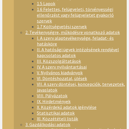
1.5 Lapok
1.6 Felettes, felügyeleti, törvényességi
ellenőrzést vagy felügyeletet gyakorló
szervek
1.7 Költségvetési szervek
2. Tevékenységre, működésre vonatkozó adatok
I. A szerv alaptevékenysége, feladat- és
hatásköre
II. A hatósági ügyek intézésének rendjével
kapcsolatos adatok
III. Közszolgáltatások
IV. A szerv nyilvántartásai
V. Nyilvános kiadványok
VI. Döntéshozatal, ülések
VII. A szerv döntései, koncepciók, tervezetek,
javaslatok
VIII. Pályázatok
IX. Hirdetmények
X. Közérdekű adatok igénylése
Statisztikai adatok
XI. Közzétételi listák
3. Gazdálkodási adatok