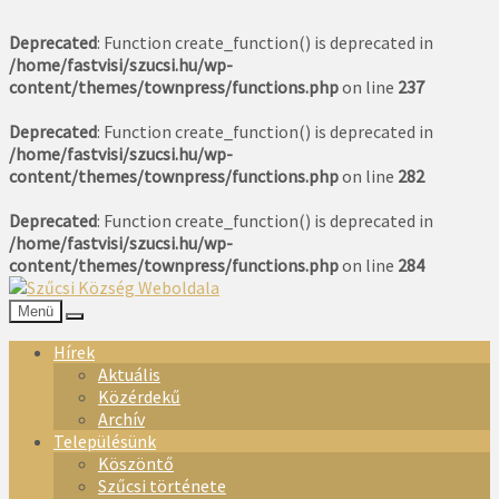
Deprecated
: Function create_function() is deprecated in
/home/fastvisi/szucsi.hu/wp-
content/themes/townpress/functions.php
on line
237
Deprecated
: Function create_function() is deprecated in
/home/fastvisi/szucsi.hu/wp-
content/themes/townpress/functions.php
on line
282
Deprecated
: Function create_function() is deprecated in
/home/fastvisi/szucsi.hu/wp-
content/themes/townpress/functions.php
on line
284
Menü
Hírek
Aktuális
Közérdekű
Archív
Településünk
Köszöntő
Szűcsi története