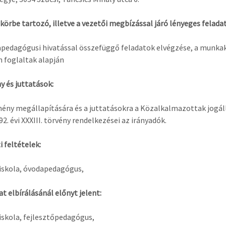
örbe tartozó, illetve a vezetői megbízással járó lényeges felada
pedagógusi hivatással összefüggő feladatok elvégzése, a munkak
n foglaltak alapján
y és juttatások:
mény megállapítására és a juttatásokra a Közalkalmazottak jogál
2. évi XXXIII. törvény rendelkezései az irányadók.
i feltételek:
kola, óvodapedagógus,
at elbírálásánál előnyt jelent:
kola, fejlesztőpedagógus,