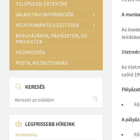
TELEPÜLÉSI ÉRTÉKTÁR
VÁLASZTÁSI INFORMÁCIÓK
A munkak
HELYI HUMÁN FEJLESZTÉSEK
Az óvoda
BERUHÁZÁSOK, PÁLYÁZATOK, EU-
leírásba
PROJEKTEK
Illetmén
HEGYKÖZSÉG
POSTA, KÖZBIZTONSÁG
Az illet
szóló 199
KERESÉS
Pályázat
Főis
A pályáz
LEGFRISSEBB HÍREINK
Főis
Hirdetmény