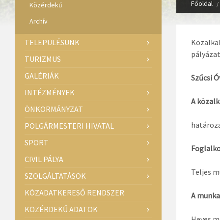
Főoldal
Közérdekű
Archív
TELEPÜLÉSÜNK
Közalkal
pályázat
TURIZMUS
GALÉRIÁK
Szűcsi 
INTÉZMÉNYEK
A közalk
ÖNKORMÁNYZAT
határoza
POLGÁRMESTERI HIVATAL
SPORT
Foglalko
CIVIL PÁLYA
Teljes 
SZOLGÁLTATÁSOK
KÖZADATKERESŐ RENDSZER
A munka
KÖZÉRDEKŰ ADATOK
Heves me