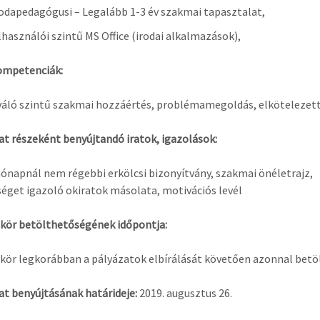
apedagógusi – Legalább 1-3 év szakmai tapasztalat,
sználói szintű MS Office (irodai alkalmazások),
ompetenciák:
ló szintű szakmai hozzáértés, problémamegoldás, elkötelezett
at részeként benyújtandó iratok, igazolások:
apnál nem régebbi erkölcsi bizonyítvány, szakmai önéletrajz,
éget igazoló okiratok másolata, motivációs levél
kör betölthetőségének időpontja:
ör legkorábban a pályázatok elbírálását követően azonnal betö
at benyújtásának határideje:
2019. augusztus 26.