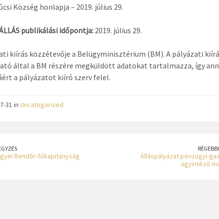
i Község honlapja – 2019. július 29.
LLÁS publikálási időpontja:
2019. július 29.
ati kiírás közzétevője a Belügyminisztérium (BM). A pályázati kiírá
tó által a BM részére megküldött adatokat tartalmazza, így an
ért a pályázatot kiíró szerv felel.
7-31 in
Uncategorized
EGYZÉS
RÉGEBBI
gyei Rendőr-főkapitányság
Álláspályázat pénzügyi-ga
ügyintéző m