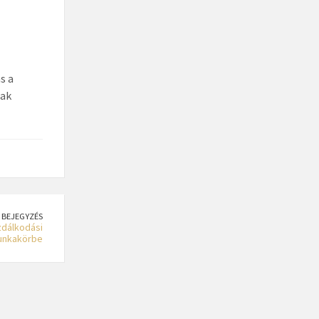
s a
nak
 BEJEGYZÉS
zdálkodási
unkakörbe