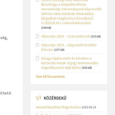
Bizottsága a települési Roma
nemzetiségi önkormányzati képviselők
időközi választásának elmaradása
tárgyában meghozta a következő
2/2020.(II.24.) számú határozatot.
(348 kB)
Választás 2019. – Szavazókörök
(335 kB)
ség,
Választás 2019. – Képviselő-testület
létszám
(237 kB)
Vízügyi tájékoztató és kérelem a
háztartási kutak vízjogi fennmaradási
engedélyezési eljáráshoz
(445 kB)
See All Documents
lthető.
KÖZÉRDEKŰ
Annual Marathon Registration
2015-05-14