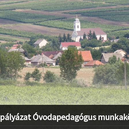
stvisi/szucsi.hu/wp-content/themes/townpress/functions.php
o
stvisi/szucsi.hu/wp-content/themes/townpress/functions.php
o
stvisi/szucsi.hu/wp-content/themes/townpress/functions.php
o
spályázat Óvodapedagógus munkak