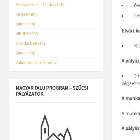
Ebösszeírás – tájékoztató
óvod
Hirdetmény
Felha
(nincs cím)
Elvárt k
HIRDETMÉNY
Óvodai beíratás
Kivá
(nincs cím)
A pályáz
Választási hirdetmény
3 hón
végzetts
MAGYAR FALU PROGRAM – SZŰCSI
PÁLYÁZATOK
A munka
A munkak
A pályáz