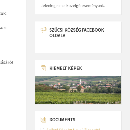
Jelenleg nincs közelgő eseményünk.
tok:
öri
SZŰCSI KÖZSÉG FACEBOOK
OLDALA
lásáról
KIEMELT KÉPEK
DOCUMENTS
Szűcsi Község Helyi Választási