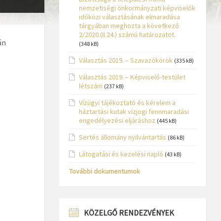
nemzetiségi önkormányzati képviselők
időközi választásának elmaradása
tárgyában meghozta a következő
2/2020.(II.24.) számú határozatot.
án
(348 kB)
Választás 2019. – Szavazókörök
(335 kB)
Választás 2019. – Képviselő-testület
létszám
(237 kB)
Vízügyi tájékoztató és kérelem a
háztartási kutak vízjogi fennmaradási
engedélyezési eljáráshoz
(445 kB)
Sertés állomány nyilvántartás
(86 kB)
Látogatási és kezelési napló
(43 kB)
További dokumentumok
KÖZELGŐ RENDEZVÉNYEK