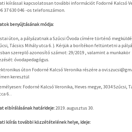
ati kiírással kapcsolatosan további információt Fodorné Kalcsó V
 06 37 630 046 -os telefonszámon.
atok benyújtásának módja:
i úton, a pályázatnak a Szűcsi Óvoda címére történő megküldé
csi, Tácsics Mihály utca 6. ). Kérjük a borítékon feltüntetni a pály
sban szereplő azonosító számot: 29/2019 , valamint a munkakör
zését: óvodapedagógus.
ronikus úton Fodorné Kalcsó Veronika részére a ovi.szucsi@gm
ímen keresztül
lyesen: Fodorné Kalcsó Veronika, Heves megye, 3034 Szűcsi, T
ca 6. .
at elbírálásának határideje:
2019. augusztus 30.
ati kiírás további közzétételének helye, ideje: