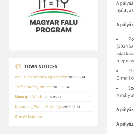
A pályáz
nyújt, a
A pályáz
Posta
(3034 Szű
adatbázi
megneve
TOWN NOTICES
Elekt
Annual Marathon Registration
2015-05-14
E-mail c
Traffic Safety Notice
2015-05-14
Szemé
Mihály ut
Municipal Waste
2015-05-14
Upcoming Public Meetings
2015-05-14
A pályáz
See All Notices
A pályáz