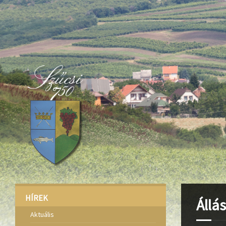
Deprecated
: Function create_function() is deprecated in
/home/fa
Deprecated
: Function create_function() is deprecated in
/home/fa
Deprecated
: Function create_function() is deprecated in
/home/fa
HÍREK
Állá
Aktuális