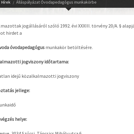
Hírek
Álláspályázat Óvodapedagógus munkakörbe
mazottak jogállásáról szóló 1992. évi XXXIII. törvény 20/A. § alapj
ot hirdet a
Óvoda óvodapedagógus
munkakör betöltésére.
almazotti jogviszony időtartama:
tlan idejű közalkalmazotti jogviszony
ztatás jellege:
munkaidő
végzés helye:
gye, 3034 Szűcsi, Táncsics Mihály utca 6.