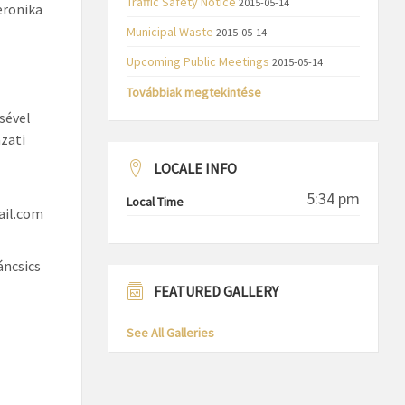
Traffic Safety Notice
2015-05-14
eronika
Municipal Waste
2015-05-14
Upcoming Public Meetings
2015-05-14
Továbbiak megtekintése
sével
ázati
LOCALE INFO
5:34 pm
Local Time
ail.com
áncsics
FEATURED GALLERY
See All Galleries