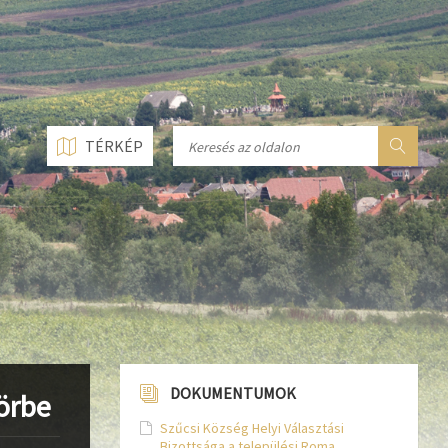
n line
237
n line
282
n line
284
TÉRKÉP
DOKUMENTUMOK
örbe
Szűcsi Község Helyi Választási
Bizottsága a települési Roma