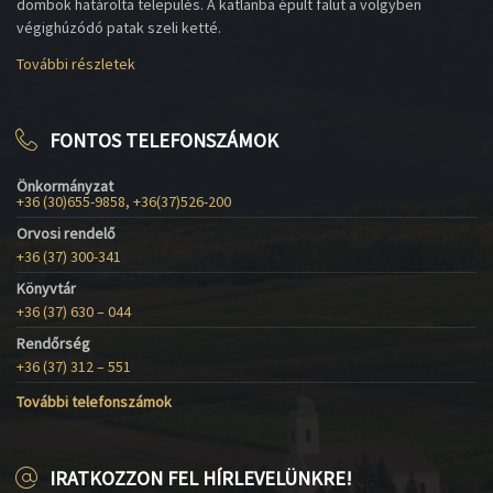
dombok határolta település. A katlanba épült falut a völgyben
végighúzódó patak szeli ketté.
További részletek
FONTOS TELEFONSZÁMOK
Önkormányzat
+36 (30)655-9858, +36(37)526-200
Orvosi rendelő
+36 (37) 300-341
Könyvtár
+36 (37) 630 – 044
Rendőrség
+36 (37) 312 – 551
További telefonszámok
IRATKOZZON FEL HÍRLEVELÜNKRE!