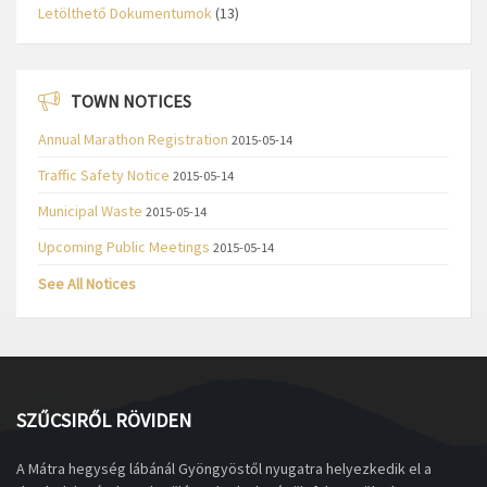
Letölthető Dokumentumok
(13)
TOWN NOTICES
Annual Marathon Registration
2015-05-14
Traffic Safety Notice
2015-05-14
Municipal Waste
2015-05-14
Upcoming Public Meetings
2015-05-14
See All Notices
SZŰCSIRŐL RÖVIDEN
A Mátra hegység lábánál Gyöngyöstől nyugatra helyezkedik el a