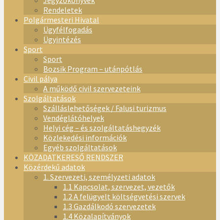
Jegyzőkönyvek
Rendeletek
Polgármesteri Hivatal
Ügyfélfogadás
Ügyintézés
Sport
Sport
Bozsik Program – utánpótlás
Civil pálya
A működő civil szervezeteink
Szolgáltatások
Szálláslehetőségek / Falusi turizmus
Vendéglátóhelyek
Helyi cég – és szolgáltatáshegyzék
Közlekedési információk
Egyéb szolgáltatások
KÖZADATKERESŐ RENDSZER
Közérdekű adatok
1. Szervezeti, személyzeti adatok
1.1 Kapcsolat, szervezet, vezetők
1.2 A felügyelt költségvetési szervek
1.3 Gazdálkodó szervezetek
1.4 Közalapítványok