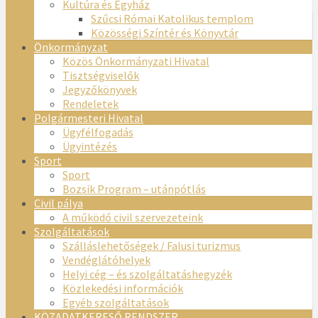
Kultúra és Egyház
Szűcsi Római Katolikus templom
Közösségi Színtér és Könyvtár
Önkormányzat
Közös Önkormányzati Hivatal
Tisztségviselők
Jegyzőkönyvek
Rendeletek
Polgármesteri Hivatal
Ügyfélfogadás
Ügyintézés
Sport
Sport
Bozsik Program – utánpótlás
Civil pálya
A működő civil szervezeteink
Szolgáltatások
Szálláslehetőségek / Falusi turizmus
Vendéglátóhelyek
Helyi cég – és szolgáltatáshegyzék
Közlekedési információk
Egyéb szolgáltatások
KÖZADATKERESŐ RENDSZER