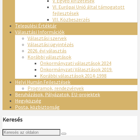
V. Egyéb kifizetések
VI. Európai Unió által támogatott
fejlesztések
VII. Közbeszerzés
Települési Értéktár
Választási Információk
Választási szervek
Választási ügyintézés
2026. évi választás
Korábbi választások
Önkormányzati választások 2024
Önkormányzati Választások 2019.
Korábbi választások 2014-1998
Helyi Humán Fejlesztések
Programok, rendezvények
Beruházások, Pályázatok, EU-projektek
Hegyközség
Posta, közbiztonság
Keresés