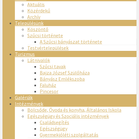
Aktuális
Közérdekű
Archív
Településünk
Köszöntő
Szűcsi története
A Szűcsi bányászat története
Testvértelepülések
Turizmus
Látnivalók
Szűcsi tavak
Bajza József Szülőháza
Bányász Emlékszoba
Faluház
Pincesor
Galériák
Intézmények
Bölcsőde, Óvoda és konyha, Általános Iskola
Egészségügy és Szociális intézmények
Családsegítés
Egészségügy
Gyermekjóléti szolgáltatás