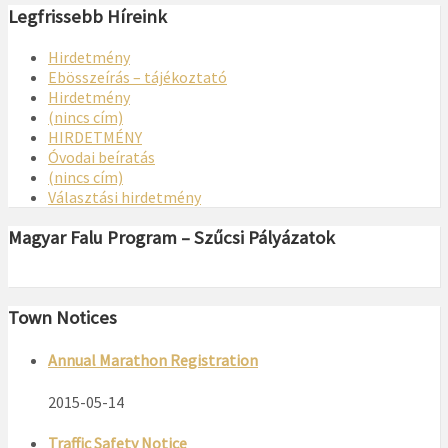
Legfrissebb Híreink
Hirdetmény
Ebösszeírás – tájékoztató
Hirdetmény
(nincs cím)
HIRDETMÉNY
Óvodai beíratás
(nincs cím)
Választási hirdetmény
Magyar Falu Program – Szűcsi Pályázatok
Town Notices
Annual Marathon Registration
2015-05-14
Traffic Safety Notice