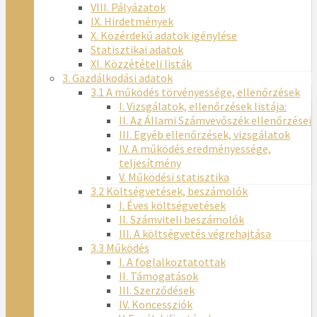
VIII. Pályázatok
IX. Hirdetmények
X. Közérdekű adatok igénylése
Statisztikai adatok
XI. Közzétételi listák
3. Gazdálkodási adatok
3.1 A működés törvényessége, ellenőrzések
I. Vizsgálatok, ellenőrzések listája:
II. Az Állami Számvevőszék ellenőrzései
III. Egyéb ellenőrzések, vizsgálatok
IV. A működés eredményessége,
teljesítmény
V. Működési statisztika
3.2 Költségvetések, beszámolók
I. Éves költségvetések
II. Számviteli beszámolók
III. A költségvetés végrehajtása
3.3 Működés
I. A foglalkoztatottak
II. Támogatások
III. Szerződések
IV. Koncessziók