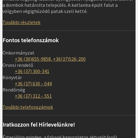
a dombok határolta település. A katlanba épült falut a
völgyben végighúzódó patak szeli ketté.
További részletek
Fontos telefonszámok
Önkormányzat
+36 (30)655-9858, +36(37)526-200
Orvosi rendelő
+36 (37) 300-341
Könyvtár
+36 (37) 630 – 044
Rendőrség
+36 (37) 312 – 551
További telefonszámok
Iratkozzon fel Hírlevelünkre!
Értesüljön minden, a faluval kapcsolatos aktualitásról,