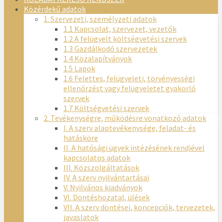
Közérdekű adatok
1. Szervezeti, személyzeti adatok
1.1 Kapcsolat, szervezet, vezetők
1.2 A felügyelt költségvetési szervek
1.3 Gazdálkodó szervezetek
1.4 Közalapítványok
1.5 Lapok
1.6 Felettes, felügyeleti, törvényességi
ellenőrzést vagy felügyeletet gyakorló
szervek
1.7 Költségvetési szervek
2. Tevékenységre, működésre vonatkozó adatok
I. A szerv alaptevékenysége, feladat- és
hatásköre
II. A hatósági ügyek intézésének rendjével
kapcsolatos adatok
III. Közszolgáltatások
IV. A szerv nyilvántartásai
V. Nyilvános kiadványok
VI. Döntéshozatal, ülések
VII. A szerv döntései, koncepciók, tervezetek,
javaslatok