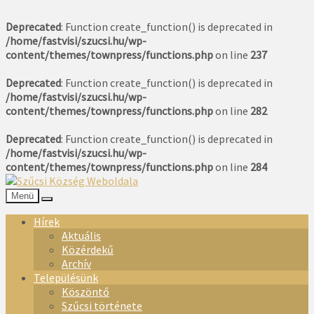
Deprecated
: Function create_function() is deprecated in
/home/fastvisi/szucsi.hu/wp-
content/themes/townpress/functions.php
on line
237
Deprecated
: Function create_function() is deprecated in
/home/fastvisi/szucsi.hu/wp-
content/themes/townpress/functions.php
on line
282
Deprecated
: Function create_function() is deprecated in
/home/fastvisi/szucsi.hu/wp-
content/themes/townpress/functions.php
on line
284
Menü
Hírek
Aktuális
Közérdekű
Archív
Településünk
Köszöntő
Szűcsi története