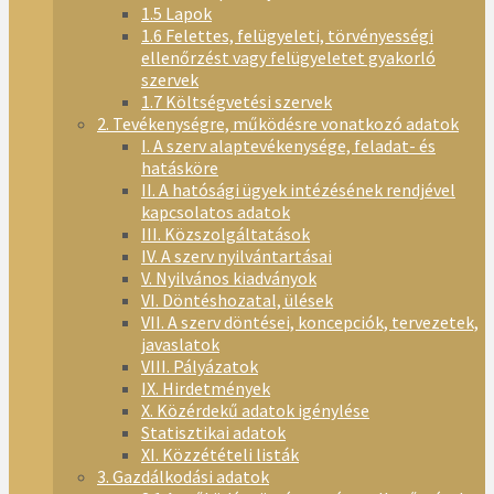
1.5 Lapok
1.6 Felettes, felügyeleti, törvényességi
ellenőrzést vagy felügyeletet gyakorló
szervek
1.7 Költségvetési szervek
2. Tevékenységre, működésre vonatkozó adatok
I. A szerv alaptevékenysége, feladat- és
hatásköre
II. A hatósági ügyek intézésének rendjével
kapcsolatos adatok
III. Közszolgáltatások
IV. A szerv nyilvántartásai
V. Nyilvános kiadványok
VI. Döntéshozatal, ülések
VII. A szerv döntései, koncepciók, tervezetek,
javaslatok
VIII. Pályázatok
IX. Hirdetmények
X. Közérdekű adatok igénylése
Statisztikai adatok
XI. Közzétételi listák
3. Gazdálkodási adatok