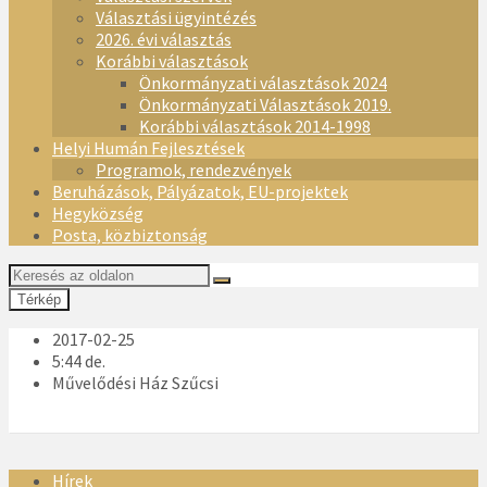
Választási ügyintézés
2026. évi választás
Korábbi választások
Önkormányzati választások 2024
Önkormányzati Választások 2019.
Korábbi választások 2014-1998
Helyi Humán Fejlesztések
Programok, rendezvények
Beruházások, Pályázatok, EU-projektek
Hegyközség
Posta, közbiztonság
Térkép
2017-02-25
5:44 de.
Művelődési Ház Szűcsi
Hírek