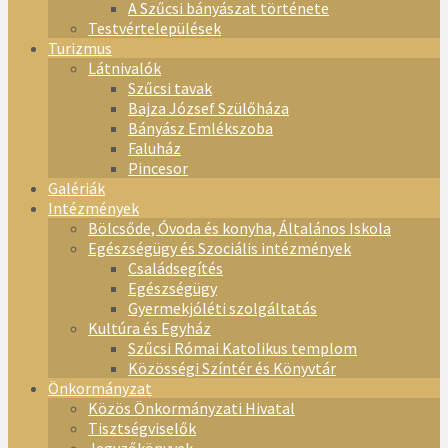
A Szűcsi bányászat története
Testvértelepülések
Turizmus
Látnivalók
Szűcsi tavak
Bajza József Szülőháza
Bányász Emlékszoba
Faluház
Pincesor
Galériák
Intézmények
Bölcsőde, Óvoda és konyha, Általános Iskola
Egészségügy és Szociális intézmények
Családsegítés
Egészségügy
Gyermekjóléti szolgáltatás
Kultúra és Egyház
Szűcsi Római Katolikus templom
Közösségi Színtér és Könyvtár
Önkormányzat
Közös Önkormányzati Hivatal
Tisztségviselők