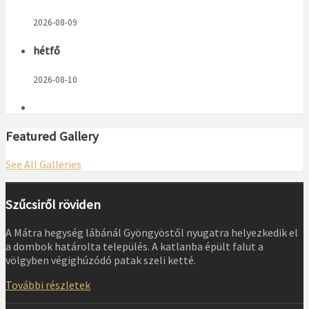
2026-08-09
hétfő
2026-08-10
Featured Gallery
See All Galleries
Szűcsiről röviden
A Mátra hegység lábánál Gyöngyöstől nyugatra helyezkedik el
a dombok határolta település. A katlanba épült falut a
völgyben végighúzódó patak szeli ketté.
További részletek