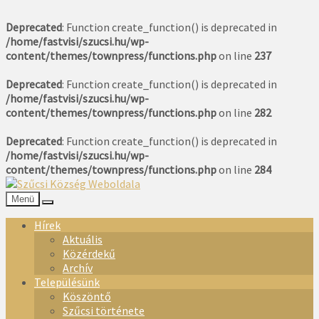
Deprecated
: Function create_function() is deprecated in
/home/fastvisi/szucsi.hu/wp-
content/themes/townpress/functions.php
on line
237
Deprecated
: Function create_function() is deprecated in
/home/fastvisi/szucsi.hu/wp-
content/themes/townpress/functions.php
on line
282
Deprecated
: Function create_function() is deprecated in
/home/fastvisi/szucsi.hu/wp-
content/themes/townpress/functions.php
on line
284
Menü
Hírek
Aktuális
Közérdekű
Archív
Településünk
Köszöntő
Szűcsi története