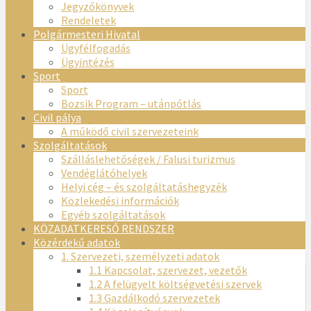
Jegyzőkönyvek
Rendeletek
Polgármesteri Hivatal
Ügyfélfogadás
Ügyintézés
Sport
Sport
Bozsik Program – utánpótlás
Civil pálya
A működő civil szervezeteink
Szolgáltatások
Szálláslehetőségek / Falusi turizmus
Vendéglátóhelyek
Helyi cég – és szolgáltatáshegyzék
Közlekedési információk
Egyéb szolgáltatások
KÖZADATKERESŐ RENDSZER
Közérdekű adatok
1. Szervezeti, személyzeti adatok
1.1 Kapcsolat, szervezet, vezetők
1.2 A felügyelt költségvetési szervek
1.3 Gazdálkodó szervezetek