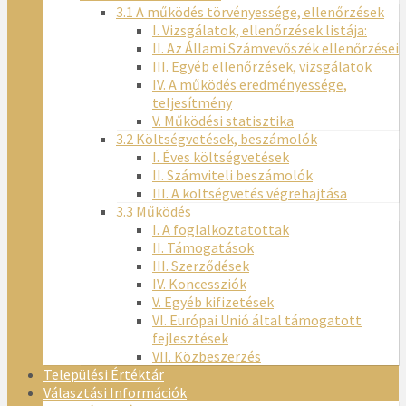
3.1 A működés törvényessége, ellenőrzések
I. Vizsgálatok, ellenőrzések listája:
II. Az Állami Számvevőszék ellenőrzései
III. Egyéb ellenőrzések, vizsgálatok
IV. A működés eredményessége,
teljesítmény
V. Működési statisztika
3.2 Költségvetések, beszámolók
I. Éves költségvetések
II. Számviteli beszámolók
III. A költségvetés végrehajtása
3.3 Működés
I. A foglalkoztatottak
II. Támogatások
III. Szerződések
IV. Koncessziók
V. Egyéb kifizetések
VI. Európai Unió által támogatott
fejlesztések
VII. Közbeszerzés
Települési Értéktár
Választási Információk