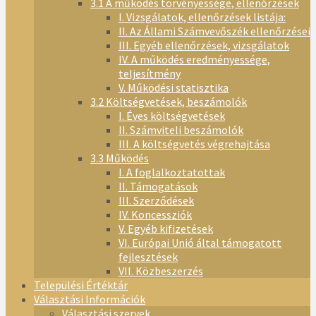
3.1 A működés törvényessége, ellenőrzések
I. Vizsgálatok, ellenőrzések listája:
II. Az Állami Számvevőszék ellenőrzései
III. Egyéb ellenőrzések, vizsgálatok
IV. A működés eredményessége,
teljesítmény
V. Működési statisztika
3.2 Költségvetések, beszámolók
I. Éves költségvetések
II. Számviteli beszámolók
III. A költségvetés végrehajtása
3.3 Működés
I. A foglalkoztatottak
II. Támogatások
III. Szerződések
IV. Koncessziók
V. Egyéb kifizetések
VI. Európai Unió által támogatott
fejlesztések
VII. Közbeszerzés
Települési Értéktár
Választási Információk
Választási szervek