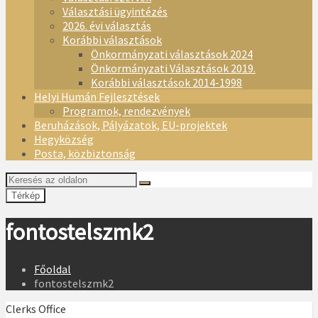
Választási ügyintézés
2026. évi választás
Korábbi választások
Önkormányzati választások 2024
Önkormányzati Választások 2019.
Korábbi választások 2014-1998
Helyi Humán Fejlesztések
Programok, rendezvények
Beruházások, Pályázatok, EU-projektek
Hegyközség
Posta, közbiztonság
Térkép
fontostelszmk2
Főoldal
fontostelszmk2
Clerks Office