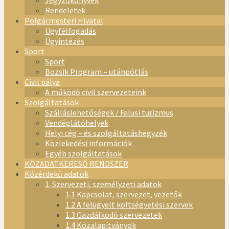
Jegyzőkönyvek
Rendeletek
Polgármesteri Hivatal
Ügyfélfogadás
Ügyintézés
Sport
Sport
Bozsik Program – utánpótlás
Civil pálya
A működő civil szervezeteink
Szolgáltatások
Szálláslehetőségek / Falusi turizmus
Vendéglátóhelyek
Helyi cég – és szolgáltatáshegyzék
Közlekedési információk
Egyéb szolgáltatások
KÖZADATKERESŐ RENDSZER
Közérdekű adatok
1. Szervezeti, személyzeti adatok
1.1 Kapcsolat, szervezet, vezetők
1.2 A felügyelt költségvetési szervek
1.3 Gazdálkodó szervezetek
1.4 Közalapítványok