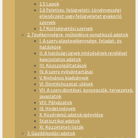
1.5 Lapok
1.6 Felettes, felügyeleti, törvényességi
ellenőrzést vagy felügyeletet gyakorló
szervek
1.7 Költségvetési szervek
2. Tevékenységre, működésre vonatkozó adatok
I. A szerv alaptevékenysége, feladat- és
hatásköre
II. A hatósági ügyek intézésének rendjével
kapcsolatos adatok
III. Közszolgáltatások
IV. A szerv nyilvántartásai
V. Nyilvános kiadványok
VI. Döntéshozatal, ülések
VII. A szerv döntései, koncepciók, tervezetek,
javaslatok
VIII. Pályázatok
IX. Hirdetmények
X. Közérdekű adatok igénylése
Statisztikai adatok
XI. Közzétételi listák
3. Gazdálkodási adatok