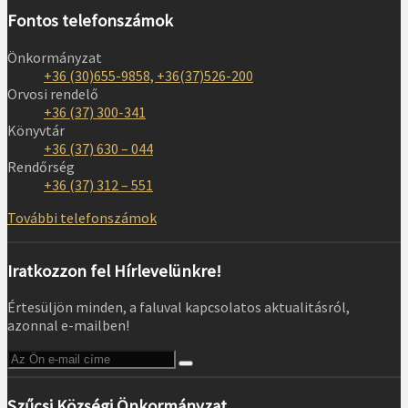
Fontos telefonszámok
Önkormányzat
+36 (30)655-9858, +36(37)526-200
Orvosi rendelő
+36 (37) 300-341
Könyvtár
+36 (37) 630 – 044
Rendőrség
+36 (37) 312 – 551
További telefonszámok
Iratkozzon fel Hírlevelünkre!
Értesüljön minden, a faluval kapcsolatos aktualitásról,
azonnal e-mailben!
Szűcsi Községi Önkormányzat