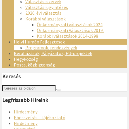
Választási szervek
Választási ügyintézés
2026. évi választás
Korábbi választások
Önkormányzati választások 2024
Önkormányzati Választások 2019.
Korábbi választások 2014-1998
Helyi Humán Fejlesztések
Programok, rendezvények
Beruházások, Pályázatok, EU-projektek
Hegyközség
Posta, közbiztonság
Keresés
Legfrissebb Híreink
Hirdetmény
Ebösszeírás – tájékoztató
Hirdetmény
(nincs cím)