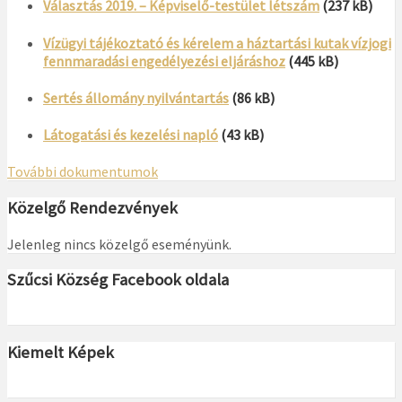
Választás 2019. – Képviselő-testület létszám
(237 kB)
Vízügyi tájékoztató és kérelem a háztartási kutak vízjogi
fennmaradási engedélyezési eljáráshoz
(445 kB)
Sertés állomány nyilvántartás
(86 kB)
Látogatási és kezelési napló
(43 kB)
További dokumentumok
Közelgő Rendezvények
Jelenleg nincs közelgő eseményünk.
Szűcsi Község Facebook oldala
Kiemelt Képek