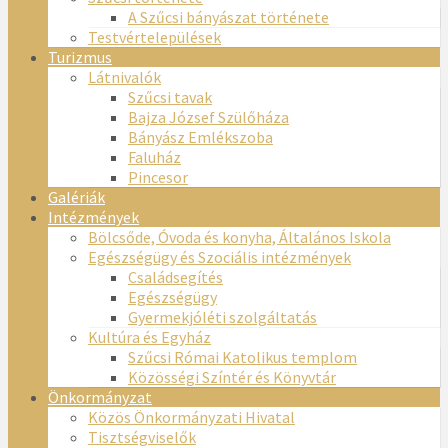
A Szűcsi bányászat története
Testvértelepülések
Turizmus
Látnivalók
Szűcsi tavak
Bajza József Szülőháza
Bányász Emlékszoba
Faluház
Pincesor
Galériák
Intézmények
Bölcsőde, Óvoda és konyha, Általános Iskola
Egészségügy és Szociális intézmények
Családsegítés
Egészségügy
Gyermekjóléti szolgáltatás
Kultúra és Egyház
Szűcsi Római Katolikus templom
Közösségi Színtér és Könyvtár
Önkormányzat
Közös Önkormányzati Hivatal
Tisztségviselők