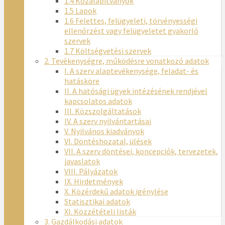
1.4 Közalapítványok
1.5 Lapok
1.6 Felettes, felügyeleti, törvényességi
ellenőrzést vagy felügyeletet gyakorló
szervek
1.7 Költségvetési szervek
2. Tevékenységre, működésre vonatkozó adatok
I. A szerv alaptevékenysége, feladat- és
hatásköre
II. A hatósági ügyek intézésének rendjével
kapcsolatos adatok
III. Közszolgáltatások
IV. A szerv nyilvántartásai
V. Nyilvános kiadványok
VI. Döntéshozatal, ülések
VII. A szerv döntései, koncepciók, tervezetek,
javaslatok
VIII. Pályázatok
IX. Hirdetmények
X. Közérdekű adatok igénylése
Statisztikai adatok
XI. Közzétételi listák
3. Gazdálkodási adatok