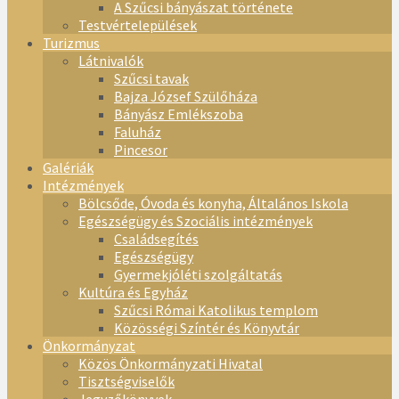
A Szűcsi bányászat története
Testvértelepülések
Turizmus
Látnivalók
Szűcsi tavak
Bajza József Szülőháza
Bányász Emlékszoba
Faluház
Pincesor
Galériák
Intézmények
Bölcsőde, Óvoda és konyha, Általános Iskola
Egészségügy és Szociális intézmények
Családsegítés
Egészségügy
Gyermekjóléti szolgáltatás
Kultúra és Egyház
Szűcsi Római Katolikus templom
Közösségi Színtér és Könyvtár
Önkormányzat
Közös Önkormányzati Hivatal
Tisztségviselők