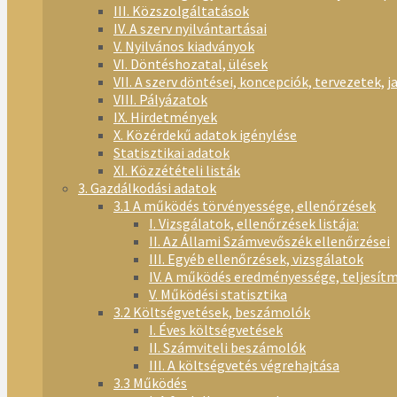
III. Közszolgáltatások
IV. A szerv nyilvántartásai
V. Nyilvános kiadványok
VI. Döntéshozatal, ülések
VII. A szerv döntései, koncepciók, tervezetek, j
VIII. Pályázatok
IX. Hirdetmények
X. Közérdekű adatok igénylése
Statisztikai adatok
XI. Közzétételi listák
3. Gazdálkodási adatok
3.1 A működés törvényessége, ellenőrzések
I. Vizsgálatok, ellenőrzések listája:
II. Az Állami Számvevőszék ellenőrzései
III. Egyéb ellenőrzések, vizsgálatok
IV. A működés eredményessége, teljesít
V. Működési statisztika
3.2 Költségvetések, beszámolók
I. Éves költségvetések
II. Számviteli beszámolók
III. A költségvetés végrehajtása
3.3 Működés