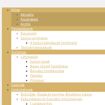
Hírek
Aktuális
Közérdekű
Archív
Településünk
Köszöntő
Szűcsi története
A Szűcsi bányászat története
Testvértelepülések
Turizmus
Látnivalók
Szűcsi tavak
Bajza József Szülőháza
Bányász Emlékszoba
Faluház
Pincesor
Galériák
Intézmények
Bölcsőde, Óvoda és konyha, Általános Iskola
Egészségügy és Szociális intézmények
Családsegítés