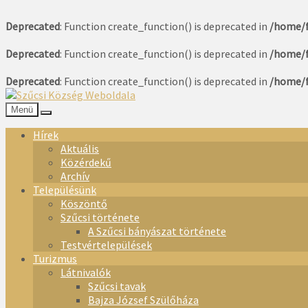
Deprecated
: Function create_function() is deprecated in
/home/f
Deprecated
: Function create_function() is deprecated in
/home/f
Deprecated
: Function create_function() is deprecated in
/home/f
Menü
Hírek
Aktuális
Közérdekű
Archív
Településünk
Köszöntő
Szűcsi története
A Szűcsi bányászat története
Testvértelepülések
Turizmus
Látnivalók
Szűcsi tavak
Bajza József Szülőháza