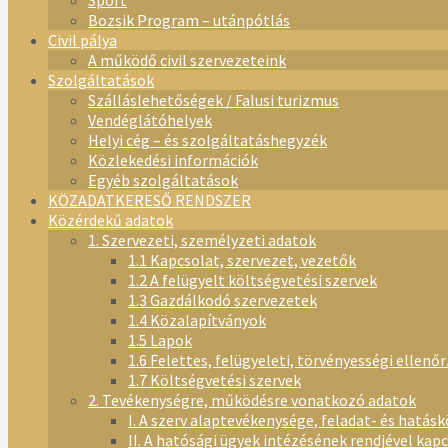
Sport
Bozsik Program – utánpótlás
Civil pálya
A működő civil szervezeteink
Szolgáltatások
Szálláslehetőségek / Falusi turizmus
Vendéglátóhelyek
Helyi cég – és szolgáltatáshegyzék
Közlekedési információk
Egyéb szolgáltatások
KÖZADATKERESŐ RENDSZER
Közérdekű adatok
1. Szervezeti, személyzeti adatok
1.1 Kapcsolat, szervezet, vezetők
1.2 A felügyelt költségvetési szervek
1.3 Gazdálkodó szervezetek
1.4 Közalapítványok
1.5 Lapok
1.6 Felettes, felügyeleti, törvényességi ellenő
1.7 Költségvetési szervek
2. Tevékenységre, működésre vonatkozó adatok
I. A szerv alaptevékenysége, feladat- és hatásk
II. A hatósági ügyek intézésének rendjével kap