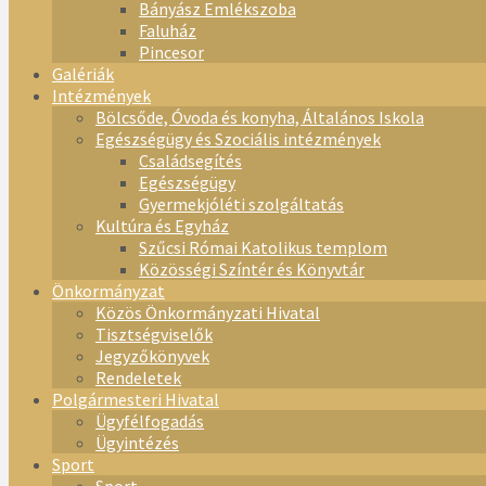
Bányász Emlékszoba
Faluház
Pincesor
Galériák
Intézmények
Bölcsőde, Óvoda és konyha, Általános Iskola
Egészségügy és Szociális intézmények
Családsegítés
Egészségügy
Gyermekjóléti szolgáltatás
Kultúra és Egyház
Szűcsi Római Katolikus templom
Közösségi Színtér és Könyvtár
Önkormányzat
Közös Önkormányzati Hivatal
Tisztségviselők
Jegyzőkönyvek
Rendeletek
Polgármesteri Hivatal
Ügyfélfogadás
Ügyintézés
Sport