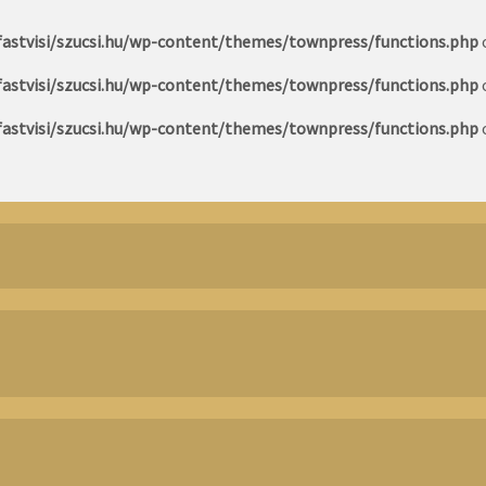
astvisi/szucsi.hu/wp-content/themes/townpress/functions.php
astvisi/szucsi.hu/wp-content/themes/townpress/functions.php
astvisi/szucsi.hu/wp-content/themes/townpress/functions.php