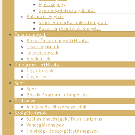
Egészségügy
Gyermekjóléti szolgáltatás
Kultúra és Egyház
Szűcsi Római Katolikus templom
Közösségi Színtér és Könyvtár
Önkormányzat
Közös Önkormányzati Hivatal
Tisztségviselők
Jegyzőkönyvek
Rendeletek
Polgármesteri Hivatal
Ügyfélfogadás
Ügyintézés
Sport
Sport
Bozsik Program – utánpótlás
Civil pálya
A működő civil szervezeteink
Szolgáltatások
Szálláslehetőségek / Falusi turizmus
Vendéglátóhelyek
Helyi cég – és szolgáltatáshegyzék