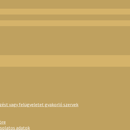
rzést vagy felügyeletet gyakorló szervek
öre
csolatos adatok