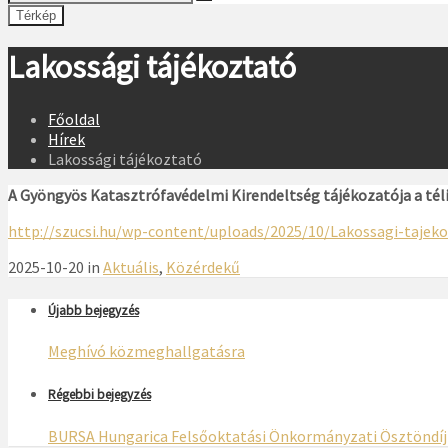
Térkép
Lakossági tájékoztató
Főoldal
Hírek
Lakossági tájékoztató
A Gyöngyös Katasztrófavédelmi Kirendeltség tájékozatója a téli 
http://szucsi.hu/wp-content/uploads/2025/10/Lakossagi-tajeko
2025-10-20 in
Aktuális
,
Közérdekű
Újabb bejegyzés
Meghívó közmeghallgatásra
Régebbi bejegyzés
BURSA Hungarica Felsőoktatási Önkormányzati Ösztöndíj