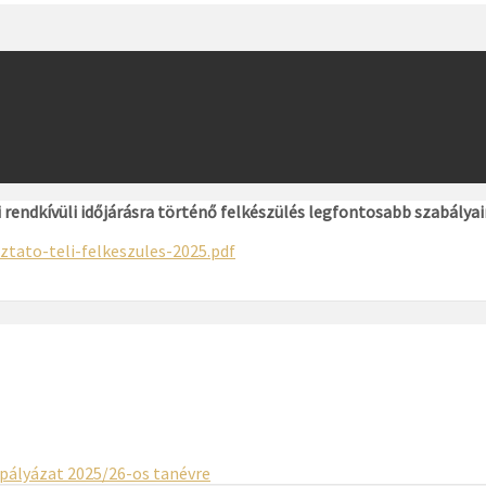
rendkívüli időjárásra történő felkészülés legfontosabb szabályai
ztato-teli-felkeszules-2025.pdf
pályázat 2025/26-os tanévre