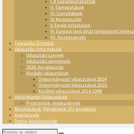
I. A foglalkoztatottak
II. Támogatások
III. Szerződések
IV. Koncessziók
V. Egyéb kifizetések
VI. Európai Unió által támogatott fejles
VII. Közbeszerzés
Települési Értéktár
Választási Információk
Választási szervek
Választási ügyintézés
2026. évi választás
Korábbi választások
Önkormányzati választások 2024
Önkormányzati Választások 2019.
Korábbi választások 2014-1998
Helyi Humán Fejlesztések
Programok, rendezvények
Beruházások, Pályázatok, EU-projektek
Hegyközség
Posta, közbiztonság