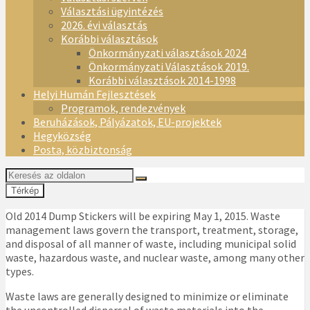
Választási ügyintézés
2026. évi választás
Korábbi választások
Önkormányzati választások 2024
Önkormányzati Választások 2019.
Korábbi választások 2014-1998
Helyi Humán Fejlesztések
Programok, rendezvények
Beruházások, Pályázatok, EU-projektek
Hegyközség
Posta, közbiztonság
Térkép
Old 2014 Dump Stickers will be expiring May 1, 2015. Waste
management laws govern the transport, treatment, storage,
and disposal of all manner of waste, including municipal solid
waste, hazardous waste, and nuclear waste, among many other
types.
Waste laws are generally designed to minimize or eliminate