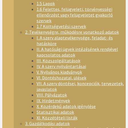
1.5 Lapok
1.6 Felettes, felügyeleti, törvényességi
ellenőrzést vagy felügyeletet gyakorló
szervek
1.7 Költségvetési szervek
2. Tevékenységre, működésre vonatkozó adatok
I. A szerv alaptevékenysége, feladat- és
hatásköre
II. A hatósági ügyek intézésének rendjével
kapcsolatos adatok
III. Közszolgáltatások
IV. A szerv nyilvántartásai
V. Nyilvános kiadványok
VI. Döntéshozatal, ülések
VII. A szerv döntései, koncepciók, tervezetek,
javaslatok
VIII. Pályázatok
IX. Hirdetmények
X. Közérdekű adatok igénylése
Statisztikai adatok
XI. Közzétételi listák
3. Gazdálkodási adatok