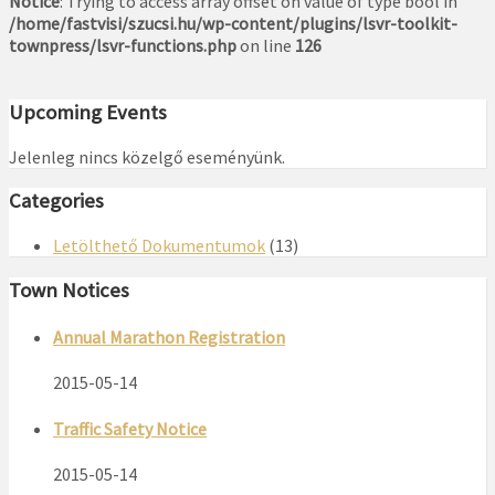
Notice
: Trying to access array offset on value of type bool in
/home/fastvisi/szucsi.hu/wp-content/plugins/lsvr-toolkit-
townpress/lsvr-functions.php
on line
126
Upcoming Events
Jelenleg nincs közelgő eseményünk.
Categories
Letölthető Dokumentumok
(13)
Town Notices
Annual Marathon Registration
2015-05-14
Traffic Safety Notice
2015-05-14