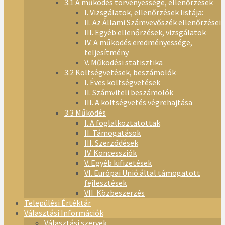
3.1 A működés törvényessége, ellenőrzések
I. Vizsgálatok, ellenőrzések listája:
II. Az Állami Számvevőszék ellenőrzései
III. Egyéb ellenőrzések, vizsgálatok
IV. A működés eredményessége,
teljesítmény
V. Működési statisztika
3.2 Költségvetések, beszámolók
I. Éves költségvetések
II. Számviteli beszámolók
III. A költségvetés végrehajtása
3.3 Működés
I. A foglalkoztatottak
II. Támogatások
III. Szerződések
IV. Koncessziók
V. Egyéb kifizetések
VI. Európai Unió által támogatott
fejlesztések
VII. Közbeszerzés
Települési Értéktár
Választási Információk
Választási szervek