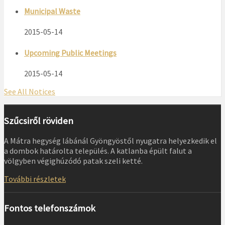
Municipal Waste
2015-05-14
Upcoming Public Meetings
2015-05-14
See All Notices
Szűcsiről röviden
A Mátra hegység lábánál Gyöngyöstől nyugatra helyezkedik el
a dombok határolta település. A katlanba épült falut a
völgyben végighúzódó patak szeli ketté.
További részletek
Fontos telefonszámok