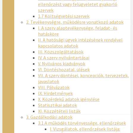
ellenőrzést vagy felügyeletet gyakorló
szervek
1.7 Költségvetési szervek
2. Tevékenységre, működésre vonatkozó adatok
I. A szerv alaptevékenysége, feladat- és
hatásköre
II. A hatósági ügyek intézésének rendjével
kapcsolatos adatok
III. Közszolgáltatások
IV. A szerv nyilvántartásai
V. Nyilvános kiadványok
VI. Döntéshozatal, ülések
VII. A szerv döntései, koncepciók, tervezetek,
javaslatok
VIII. Pályázatok
IX. Hirdetmények
X. Közérdekű adatok igénylése
Statisztikai adatok
XI. Közzétételi listák
3. Gazdálkodási adatok
3.1 A működés törvényessége, ellenőrzések
I. Vizsgálatok, ellenőrzések listája: