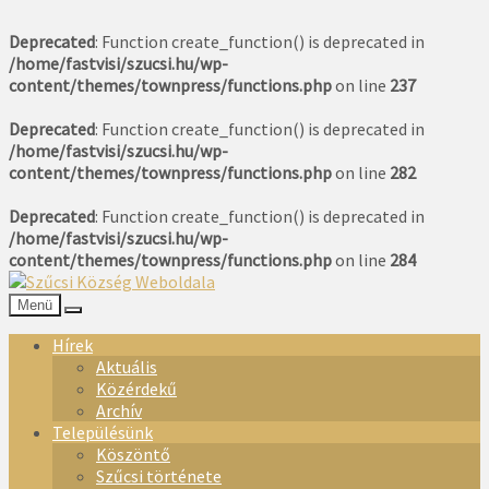
Deprecated
: Function create_function() is deprecated in
/home/fastvisi/szucsi.hu/wp-
content/themes/townpress/functions.php
on line
237
Deprecated
: Function create_function() is deprecated in
/home/fastvisi/szucsi.hu/wp-
content/themes/townpress/functions.php
on line
282
Deprecated
: Function create_function() is deprecated in
/home/fastvisi/szucsi.hu/wp-
content/themes/townpress/functions.php
on line
284
Menü
Hírek
Aktuális
Közérdekű
Archív
Településünk
Köszöntő
Szűcsi története