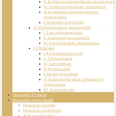
II. Az Állami Számvevőszék ellenőrzései
III. Egyéb ellenőrzések, vizsgálatok
IV. A működés eredményessége,
teljesítmény
V. Működési statisztika
3.2 Költségvetések, beszámolók
I. Éves költségvetések
II. Számviteli beszámolók
III. A költségvetés végrehajtása
3.3 Működés
I. A foglalkoztatottak
II. Támogatások
III. Szerződések
IV. Koncessziók
V. Egyéb kifizetések
VI. Európai Unió által támogatott
fejlesztések
VII. Közbeszerzés
Települési Értéktár
Választási Információk
Választási szervek
Választási ügyintézés
2026. évi választás