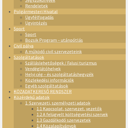
Jegyzőkönyvek
Rendeletek
Polgármesteri Hivatal
Ügyfélfogadás
Ügyintézés
Sport
Sport
Bozsik Program – utánpótlás
Civil pálya
A működő civil szervezeteink
Szolgáltatások
Szálláslehetőségek / Falusi turizmus
Vendéglátóhelyek
Helyi cég – és szolgáltatáshegyzék
Közlekedési információk
Egyéb szolgáltatások
KÖZADATKERESŐ RENDSZER
Közérdekű adatok
1. Szervezeti, személyzeti adatok
1.1 Kapcsolat, szervezet, vezetők
1.2 A felügyelt költségvetési szervek
1.3 Gazdálkodó szervezetek
1.4 Közalapítványok