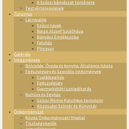
A Szűcsi bányászat története
Testvértelepülések
Turizmus
Látnivalók
Szűcsi tavak
Bajza József Szülőháza
Bányász Emlékszoba
Faluház
Pincesor
Galériák
Intézmények
Bölcsőde, Óvoda és konyha, Általános Iskola
Egészségügy és Szociális intézmények
Családsegítés
Egészségügy
Gyermekjóléti szolgáltatás
Kultúra és Egyház
Szűcsi Római Katolikus templom
Közösségi Színtér és Könyvtár
Önkormányzat
Közös Önkormányzati Hivatal
Tisztségviselők