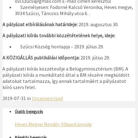
ovi.szucsi@gmail.com E-mail címen keresztül
Személyesen: Fodorné Kalcsó Veronika, Heves megye,
3034 Szűcsi, Táncsics Mihály utca 6. .
A pályázat elbírálásának határideje:
2019. augusztus 30.
A pályázati kiírás további közzétételének helye, ideje:
Szűcsi Község honlapja – 2019. július 29.
A KÖZIGÁLLÁS publikálási időpontja:
2019. július 29.
A pályázati kiírás közzétevője a Belügyminisztérium (BM). A
pályázati kiírás a munkáltató által a BM részére megküldött
adatokat tartalmazza, így annak tartalmáért a pályázatot
kiíró szerv felel.
2019-07-31 in
Uncategorized
Újabb bejegyzés
Heves Megyei Rendőr-főkapitányság
Régebbi bejegyzés