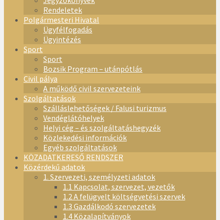
Jegyzőkönyvek
Rendeletek
Polgármesteri Hivatal
Ügyfélfogadás
Ügyintézés
Sport
Sport
Bozsik Program – utánpótlás
Civil pálya
A működő civil szervezeteink
Szolgáltatások
Szálláslehetőségek / Falusi turizmus
Vendéglátóhelyek
Helyi cég – és szolgáltatáshegyzék
Közlekedési információk
Egyéb szolgáltatások
KÖZADATKERESŐ RENDSZER
Közérdekű adatok
1. Szervezeti, személyzeti adatok
1.1 Kapcsolat, szervezet, vezetők
1.2 A felügyelt költségvetési szervek
1.3 Gazdálkodó szervezetek
1.4 Közalapítványok