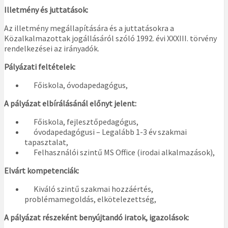
Illetmény és juttatások:
Az illetmény megállapítására és a juttatásokra a
Közalkalmazottak jogállásáról szóló 1992. évi XXXIII. törvény
rendelkezései az irányadók.
Pályázati feltételek:
Főiskola, óvodapedagógus,
A pályázat elbírálásánál előnyt jelent:
Főiskola, fejlesztőpedagógus,
óvodapedagógusi – Legalább 1-3 év szakmai
tapasztalat,
Felhasználói szintű MS Office (irodai alkalmazások),
Elvárt kompetenciák:
Kiváló szintű szakmai hozzáértés,
problémamegoldás, elkötelezettség,
A pályázat részeként benyújtandó iratok, igazolások: