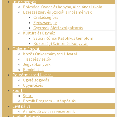
Intézmények
Bölcsőde, Óvoda és konyha, Általános Iskola
Egészségügy és Szociális intézmények
Családsegítés
Egészségügy
Gyermekjóléti szolgáltatás
Kultúra és Egyház
Szűcsi Római Katolikus templom
Közösségi Színtér és Könyvtár
Önkormányzat
Közös Önkormányzati Hivatal
Tisztségviselők
Jegyzőkönyvek
Rendeletek
Polgármesteri Hivatal
Ügyfélfogadás
Ügyintézés
Sport
Sport
Bozsik Program – utánpótlás
Civil pálya
A működő civil szervezeteink
Szolgáltatások