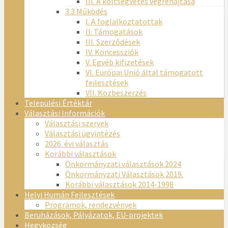
III. A költségvetés végrehajtása
3.3 Működés
I. A foglalkoztatottak
II. Támogatások
III. Szerződések
IV. Koncessziók
V. Egyéb kifizetések
VI. Európai Unió által támogatott
fejlesztések
VII. Közbeszerzés
Települési Értéktár
Választási Információk
Választási szervek
Választási ügyintézés
2026. évi választás
Korábbi választások
Önkormányzati választások 2024
Önkormányzati Választások 2019.
Korábbi választások 2014-1998
Helyi Humán Fejlesztések
Programok, rendezvények
Beruházások, Pályázatok, EU-projektek
Hegyközség