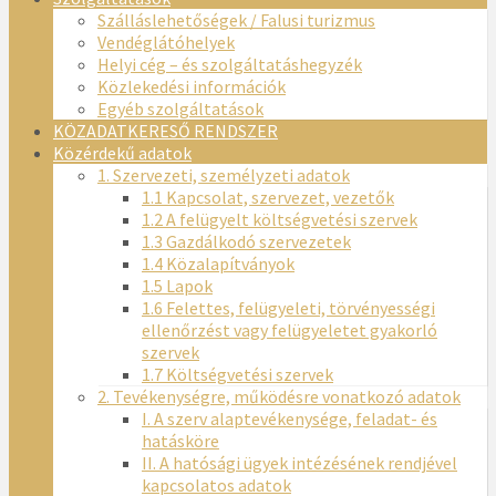
Szálláslehetőségek / Falusi turizmus
Vendéglátóhelyek
Helyi cég – és szolgáltatáshegyzék
Közlekedési információk
Egyéb szolgáltatások
KÖZADATKERESŐ RENDSZER
Közérdekű adatok
1. Szervezeti, személyzeti adatok
1.1 Kapcsolat, szervezet, vezetők
1.2 A felügyelt költségvetési szervek
1.3 Gazdálkodó szervezetek
1.4 Közalapítványok
1.5 Lapok
1.6 Felettes, felügyeleti, törvényességi
ellenőrzést vagy felügyeletet gyakorló
szervek
1.7 Költségvetési szervek
2. Tevékenységre, működésre vonatkozó adatok
I. A szerv alaptevékenysége, feladat- és
hatásköre
II. A hatósági ügyek intézésének rendjével
kapcsolatos adatok