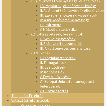
3.1 A működés törvényessége, ellenőrzések
I. Vizsgálatok, ellenőrzések listája:
II. Az Állami Számvevőszék ellenőrzései
III. Egyéb ellenőrzések, vizsgálatok
IV. A működés eredményessége,
teljesítmény
V. Működési statisztika
3.2 Költségvetések, beszámolók
I. Éves költségvetések
II. Számviteli beszámolók
III. A költségvetés végrehajtása
3.3 Működés
I. A foglalkoztatottak
II. Támogatások
III. Szerződések
IV. Koncessziók
V. Egyéb kifizetések
VI. Európai Unió által támogatott
fejlesztések
VII. Közbeszerzés
Települési Értéktár
Választási Információk
Választási szervek