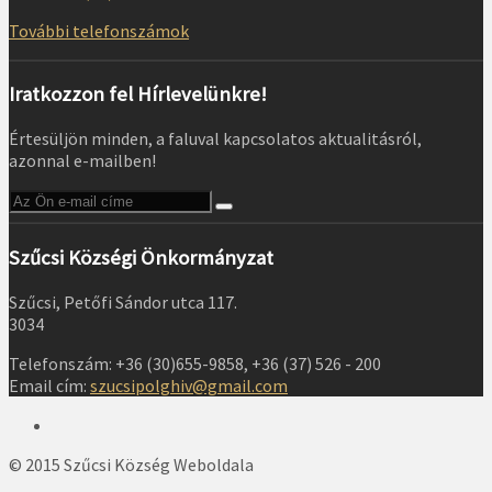
További telefonszámok
Iratkozzon fel Hírlevelünkre!
Értesüljön minden, a faluval kapcsolatos aktualitásról,
azonnal e-mailben!
Szűcsi Községi Önkormányzat
Szűcsi, Petőfi Sándor utca 117.
3034
Telefonszám: +36 (30)655-9858, +36 (37) 526 - 200
Email cím:
szucsipolghiv@gmail.com
© 2015 Szűcsi Község Weboldala