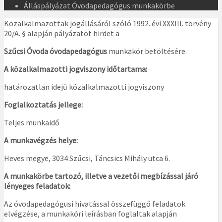
Álláspályázat Óvodapedagógus munkakörbe
Közalkalmazottak jogállásáról szóló 1992. évi XXXIII. törvény
20/A. § alapján pályázatot hirdet a
Szűcsi Óvoda óvodapedagógus
munkakör betöltésére.
A közalkalmazotti jogviszony időtartama:
határozatlan idejű közalkalmazotti jogviszony
Foglalkoztatás jellege:
Teljes munkaidő
A munkavégzés helye:
Heves megye, 3034 Szűcsi, Táncsics Mihály utca 6.
A munkakörbe tartozó, illetve a vezetői megbízással járó
lényeges feladatok:
Az óvodapedagógusi hivatással összefüggő feladatok
elvégzése, a munkaköri leírásban foglaltak alapján