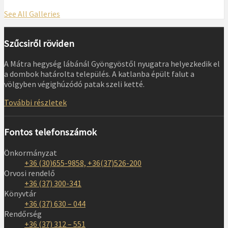
See All Galleries
Szűcsiről röviden
A Mátra hegység lábánál Gyöngyöstől nyugatra helyezkedik el
a dombok határolta település. A katlanba épült falut a
völgyben végighúzódó patak szeli ketté.
További részletek
Fontos telefonszámok
Önkormányzat
+36 (30)655-9858, +36(37)526-200
Orvosi rendelő
+36 (37) 300-341
Könyvtár
+36 (37) 630 – 044
Rendőrség
+36 (37) 312 – 551