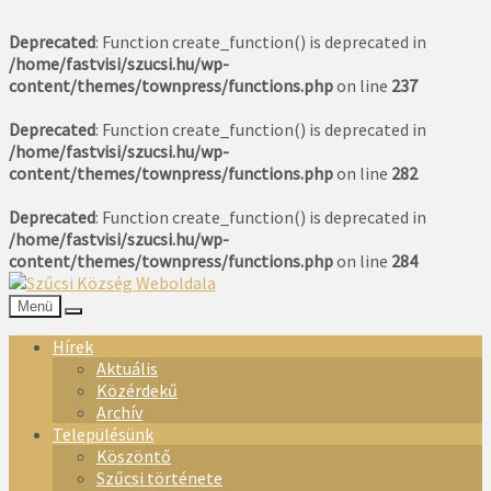
Deprecated
: Function create_function() is deprecated in
/home/fastvisi/szucsi.hu/wp-
content/themes/townpress/functions.php
on line
237
Deprecated
: Function create_function() is deprecated in
/home/fastvisi/szucsi.hu/wp-
content/themes/townpress/functions.php
on line
282
Deprecated
: Function create_function() is deprecated in
/home/fastvisi/szucsi.hu/wp-
content/themes/townpress/functions.php
on line
284
Menü
Hírek
Aktuális
Közérdekű
Archív
Településünk
Köszöntő
Szűcsi története