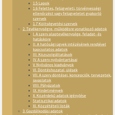
1.5 Lapok
1.6 Felettes, felügyeleti, törvényességi
ellenőrzést vagy felügyeletet gyakorló
szervek
1.7 Költségvetési szervek
2. Tevékenységre, működésre vonatkozó adatok
I. A szerv alaptevékenysége, feladat- és
hatásköre
II. A hatósági ügyek intézésének rendjével
kapcsolatos adatok
III. Közszolgáltatások
IV. A szerv nyilvántartásai
V. Nyilvános kiadványok
VI. Döntéshozatal, ülések
VII. A szerv döntései, koncepciók, tervezetek,
javaslatok
VIII. Pályázatok
IX. Hirdetmények
X. Közérdekű adatok igénylése
Statisztikai adatok
XI. Közzétételi listák
3. Gazdálkodási adatok