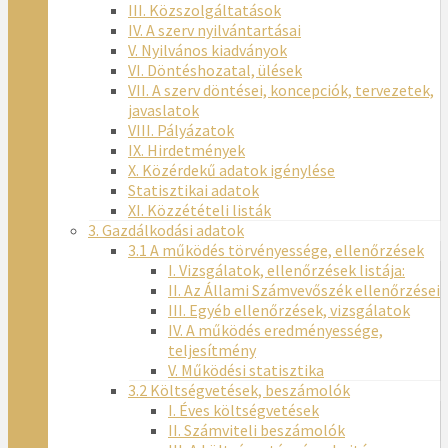
III. Közszolgáltatások
IV. A szerv nyilvántartásai
V. Nyilvános kiadványok
VI. Döntéshozatal, ülések
VII. A szerv döntései, koncepciók, tervezetek,
javaslatok
VIII. Pályázatok
IX. Hirdetmények
X. Közérdekű adatok igénylése
Statisztikai adatok
XI. Közzétételi listák
3. Gazdálkodási adatok
3.1 A működés törvényessége, ellenőrzések
I. Vizsgálatok, ellenőrzések listája:
II. Az Állami Számvevőszék ellenőrzései
III. Egyéb ellenőrzések, vizsgálatok
IV. A működés eredményessége,
teljesítmény
V. Működési statisztika
3.2 Költségvetések, beszámolók
I. Éves költségvetések
II. Számviteli beszámolók