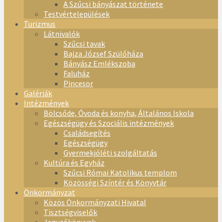
A Szűcsi bányászat története
Testvértelepülések
Turizmus
Látnivalók
Szűcsi tavak
Bajza József Szülőháza
Bányász Emlékszoba
Faluház
Pincesor
Galériák
Intézmények
Bölcsőde, Óvoda és konyha, Általános Iskola
Egészségügy és Szociális intézmények
Családsegítés
Egészségügy
Gyermekjóléti szolgáltatás
Kultúra és Egyház
Szűcsi Római Katolikus templom
Közösségi Színtér és Könyvtár
Önkormányzat
Közös Önkormányzati Hivatal
Tisztségviselők