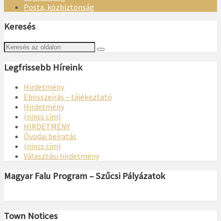
Posta, közbiztonság
Keresés
Legfrissebb Híreink
Hirdetmény
Ebösszeírás – tájékoztató
Hirdetmény
(nincs cím)
HIRDETMÉNY
Óvodai beíratás
(nincs cím)
Választási hirdetmény
Magyar Falu Program – Szűcsi Pályázatok
Town Notices