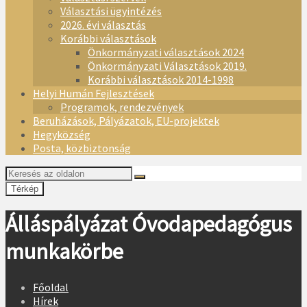
Választási ügyintézés
2026. évi választás
Korábbi választások
Önkormányzati választások 2024
Önkormányzati Választások 2019.
Korábbi választások 2014-1998
Helyi Humán Fejlesztések
Programok, rendezvények
Beruházások, Pályázatok, EU-projektek
Hegyközség
Posta, közbiztonság
Térkép
Álláspályázat Óvodapedagógus
munkakörbe
Főoldal
Hírek