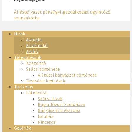
Álláspályázat pénzügyi-gazdálkodási ügyintéző
munkakörbe
Hírek
Aktuális
Közérdekű
Archív
Településünk
Köszöntő
Szűcsi története
A Szűcsi bányászat története
Testvértelepülések
Turizmus
Látnivalók
Szűcsi tavak
Bajza József Szülőháza
Bányász Emlékszoba
Faluház
Pincesor
Galériák