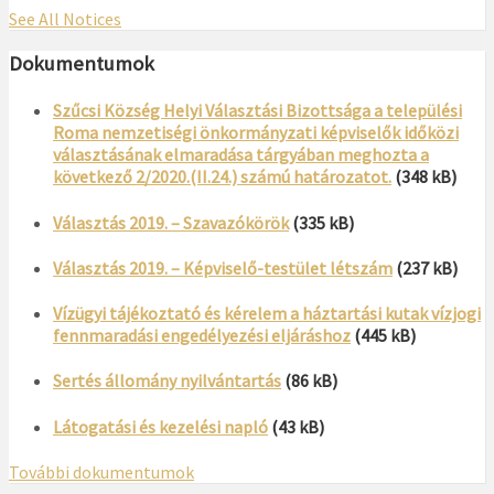
See All Notices
Dokumentumok
Szűcsi Község Helyi Választási Bizottsága a települési
Roma nemzetiségi önkormányzati képviselők időközi
választásának elmaradása tárgyában meghozta a
következő 2/2020.(II.24.) számú határozatot.
(348 kB)
Választás 2019. – Szavazókörök
(335 kB)
Választás 2019. – Képviselő-testület létszám
(237 kB)
Vízügyi tájékoztató és kérelem a háztartási kutak vízjogi
fennmaradási engedélyezési eljáráshoz
(445 kB)
Sertés állomány nyilvántartás
(86 kB)
Látogatási és kezelési napló
(43 kB)
További dokumentumok