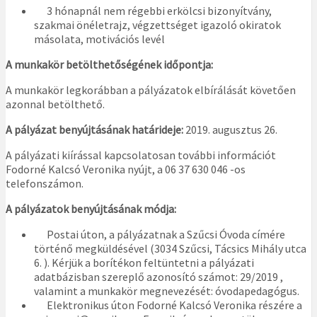
3 hónapnál nem régebbi erkölcsi bizonyítvány,
szakmai önéletrajz, végzettséget igazoló okiratok
másolata, motivációs levél
A munkakör betölthetőségének időpontja:
A munkakör legkorábban a pályázatok elbírálását követően
azonnal betölthető.
A pályázat benyújtásának határideje:
2019. augusztus 26.
A pályázati kiírással kapcsolatosan további információt
Fodorné Kalcsó Veronika nyújt, a 06 37 630 046 -os
telefonszámon.
A pályázatok benyújtásának módja:
Postai úton, a pályázatnak a Szűcsi Óvoda címére
történő megküldésével (3034 Szűcsi, Tácsics Mihály utca
6. ). Kérjük a borítékon feltüntetni a pályázati
adatbázisban szereplő azonosító számot: 29/2019 ,
valamint a munkakör megnevezését: óvodapedagógus.
Elektronikus úton Fodorné Kalcsó Veronika részére a