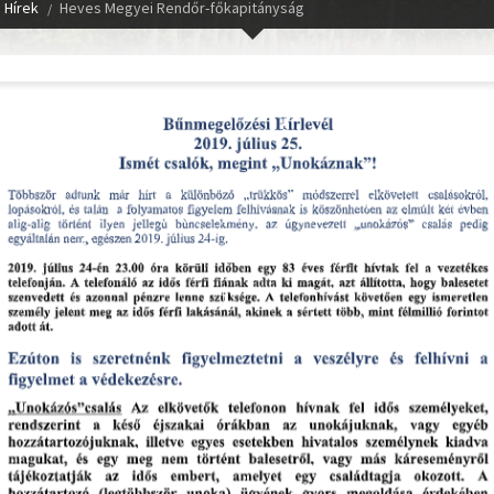
Hírek
Heves Megyei Rendőr-főkapitányság