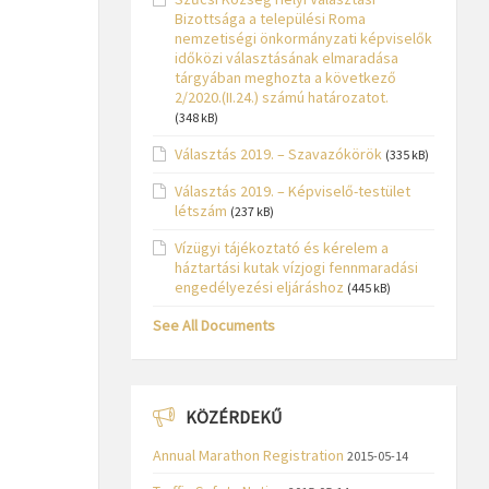
Bizottsága a települési Roma
nemzetiségi önkormányzati képviselők
időközi választásának elmaradása
tárgyában meghozta a következő
2/2020.(II.24.) számú határozatot.
(348 kB)
Választás 2019. – Szavazókörök
(335 kB)
Választás 2019. – Képviselő-testület
létszám
(237 kB)
Vízügyi tájékoztató és kérelem a
háztartási kutak vízjogi fennmaradási
engedélyezési eljáráshoz
(445 kB)
See All Documents
KÖZÉRDEKŰ
Annual Marathon Registration
2015-05-14