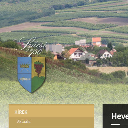
Deprecated
: Function create_function() is deprecated in
/home/fa
Deprecated
: Function create_function() is deprecated in
/home/fa
Deprecated
: Function create_function() is deprecated in
/home/fa
HÍREK
Heve
Aktuális