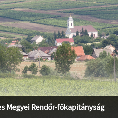
stvisi/szucsi.hu/wp-content/themes/townpress/functions.php
o
stvisi/szucsi.hu/wp-content/themes/townpress/functions.php
o
stvisi/szucsi.hu/wp-content/themes/townpress/functions.php
o
s Megyei Rendőr-főkapitányság