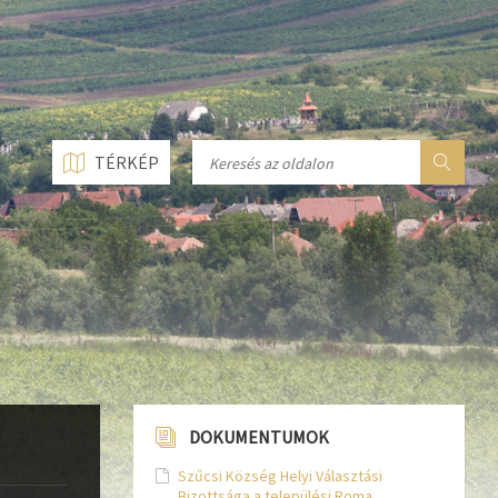
n line
237
n line
282
n line
284
TÉRKÉP
DOKUMENTUMOK
Szűcsi Község Helyi Választási
Bizottsága a települési Roma