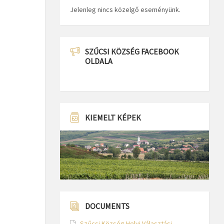
Jelenleg nincs közelgő eseményünk.
SZŰCSI KÖZSÉG FACEBOOK
OLDALA
KIEMELT KÉPEK
DOCUMENTS
Szűcsi Község Helyi Választási