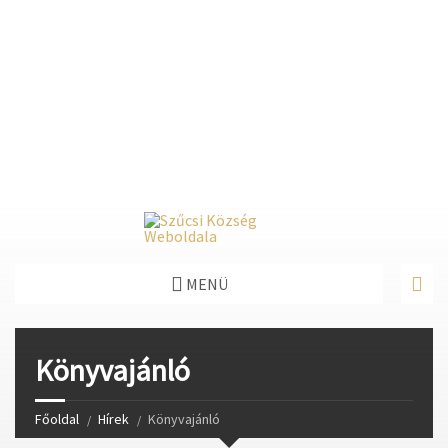
Deprecated
: Function create_function() is deprecated in
/home/fastvisi/szucsi.hu/wp-
content/themes/townpress/functions.php
on line
237
Deprecated
: Function create_function() is deprecated in
/home/fastvisi/szucsi.hu/wp-
content/themes/townpress/functions.php
on line
282
Deprecated
: Function create_function() is deprecated in
/home/fastvisi/szucsi.hu/wp-
content/themes/townpress/functions.php
on line
284
MENÜ
Könyvajánló
Főoldal
Hírek
Könyvajánló