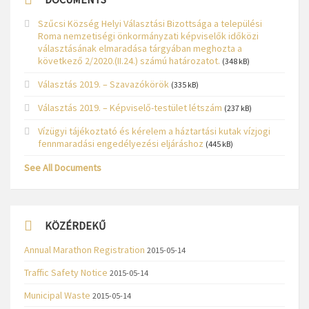
Szűcsi Község Helyi Választási Bizottsága a települési
Roma nemzetiségi önkormányzati képviselők időközi
választásának elmaradása tárgyában meghozta a
következő 2/2020.(II.24.) számú határozatot.
(348 kB)
Választás 2019. – Szavazókörök
(335 kB)
Választás 2019. – Képviselő-testület létszám
(237 kB)
Vízügyi tájékoztató és kérelem a háztartási kutak vízjogi
fennmaradási engedélyezési eljáráshoz
(445 kB)
See All Documents
KÖZÉRDEKŰ
Annual Marathon Registration
2015-05-14
Traffic Safety Notice
2015-05-14
Municipal Waste
2015-05-14