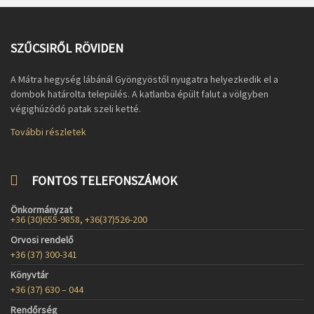
SZŰCSIRŐL RÖVIDEN
A Mátra hegység lábánál Gyöngyöstől nyugatra helyezkedik el a
dombok határolta település. A katlanba épült falut a völgyben
végighúzódó patak szeli ketté.
További részletek
FONTOS TELEFONSZÁMOK
Önkormányzat
+36 (30)655-9858, +36(37)526-200
Orvosi rendelő
+36 (37) 300-341
Könyvtár
+36 (37) 630 – 044
Rendőrség