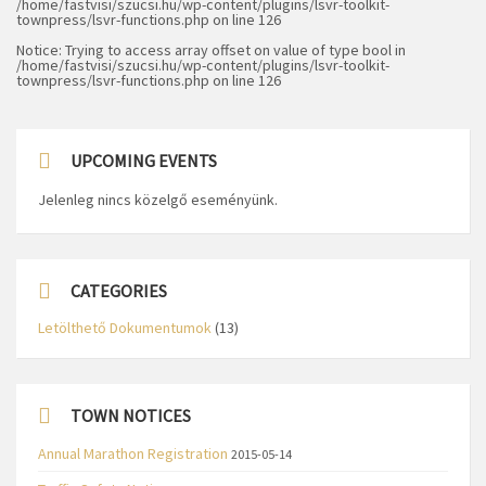
/home/fastvisi/szucsi.hu/wp-content/plugins/lsvr-toolkit-
townpress/lsvr-functions.php
on line
126
Notice
: Trying to access array offset on value of type bool in
/home/fastvisi/szucsi.hu/wp-content/plugins/lsvr-toolkit-
townpress/lsvr-functions.php
on line
126
UPCOMING EVENTS
Jelenleg nincs közelgő eseményünk.
CATEGORIES
Letölthető Dokumentumok
(13)
TOWN NOTICES
Annual Marathon Registration
2015-05-14