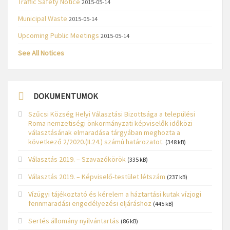
Traffic Safety Notice
2015-05-14
Municipal Waste
2015-05-14
Upcoming Public Meetings
2015-05-14
See All Notices
DOKUMENTUMOK
Szűcsi Község Helyi Választási Bizottsága a települési
Roma nemzetiségi önkormányzati képviselők időközi
választásának elmaradása tárgyában meghozta a
következő 2/2020.(II.24.) számú határozatot.
(348 kB)
Választás 2019. – Szavazókörök
(335 kB)
Választás 2019. – Képviselő-testület létszám
(237 kB)
Vízügyi tájékoztató és kérelem a háztartási kutak vízjogi
fennmaradási engedélyezési eljáráshoz
(445 kB)
Sertés állomány nyilvántartás
(86 kB)