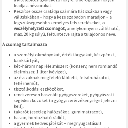
leadja a névsorukat.
Készítse össze családja számára hátizsákban vagy
válltáskában – hogy a keze szabadon maradjon – a
legszükségesebb személyes felszereléseket,
a
veszélyhelyzeti csomagot,
amelykönnyen szállítható,
max. 20 kg súlyú, feltüntetve rajta a tulajdonos neve.
A csomag tartalmazza
a személyi okmányokat, értéktárgyakat, készpénzt,
bankkártyát,
két-három napi élelmiszert (konzerv, nem romlandó
élelmiszer, 1 liter ivóvizet),
az évszaknak megfelelő lábbelit, felsőruházatot,
fehérneműt,
tisztálkodási eszközöket,
rendszeresen használt gyógyszereket, gyógyászati
segédeszközöket (a gyógyszerérzékenységet jelezni
kell),
takarót (esetleg hálózsákot, gumimatracot),
ha van, hordozható rádiót,
a gyermek kedves játékát – megnyugtatásul!