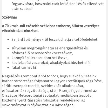
fogyasztásra, használni csak fertőtlenítés és ellenőrzés
után szabad!
Szélvihar
A 70 km/h-nál erősebb szélvihar emberre, állatra veszélyes
viharkárokat okozhat.
Szilárd építményekről leszakíthatja a tetőfedeleket,
súlyosan megrongálhatja az energiaellátás és
távbeszélő berendezések vezetékeit,
könnyű épületeket dönthet össze,
közlekedési zavarokat, akadályokat idézhet elő,
fákat törhet ki.
Megelőzés szempontjából fontos, hogy a lakóépületeink
karbantartottsága folyamatos legyen (tetőkúpok rögzítése,
sérült cserepek cseréje, széldeszkák alkalmazása,
esőcsatornák rögzítettsége, stb.). Kísérje figyelemmel az
Országos Meteorológiai Szolgálat médiákban leadott
közleményeit! Riasztási fokozat elrendeléséről az
önkormányzat is tájékoztatja a lakosságot.