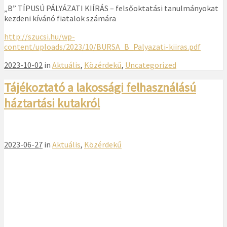
„B” TÍPUSÚ PÁLYÁZATI KIÍRÁS – felsőoktatási tanulmányokat
kezdeni kívánó fiatalok számára
http://szucsi.hu/wp-
content/uploads/2023/10/BURSA_B_Palyazati-kiiras.pdf
2023-10-02
in
Aktuális
,
Közérdekű
,
Uncategorized
Tájékoztató a lakossági felhasználású
háztartási kutakról
2023-06-27
in
Aktuális
,
Közérdekű