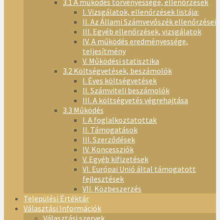
3.1 A működés törvényessége, ellenőrzések
I. Vizsgálatok, ellenőrzések listája:
II. Az Állami Számvevőszék ellenőrzései
III. Egyéb ellenőrzések, vizsgálatok
IV. A működés eredményessége,
teljesítmény
V. Működési statisztika
3.2 Költségvetések, beszámolók
I. Éves költségvetések
II. Számviteli beszámolók
III. A költségvetés végrehajtása
3.3 Működés
I. A foglalkoztatottak
II. Támogatások
III. Szerződések
IV. Koncessziók
V. Egyéb kifizetések
VI. Európai Unió által támogatott
fejlesztések
VII. Közbeszerzés
Települési Értéktár
Választási Információk
Választási szervek