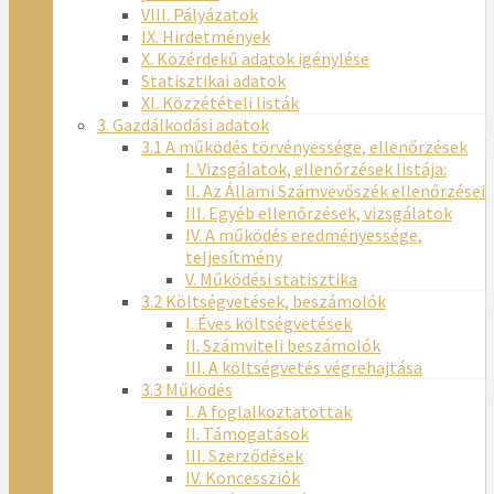
VIII. Pályázatok
IX. Hirdetmények
X. Közérdekű adatok igénylése
Statisztikai adatok
XI. Közzétételi listák
3. Gazdálkodási adatok
3.1 A működés törvényessége, ellenőrzések
I. Vizsgálatok, ellenőrzések listája:
II. Az Állami Számvevőszék ellenőrzései
III. Egyéb ellenőrzések, vizsgálatok
IV. A működés eredményessége,
teljesítmény
V. Működési statisztika
3.2 Költségvetések, beszámolók
I. Éves költségvetések
II. Számviteli beszámolók
III. A költségvetés végrehajtása
3.3 Működés
I. A foglalkoztatottak
II. Támogatások
III. Szerződések
IV. Koncessziók