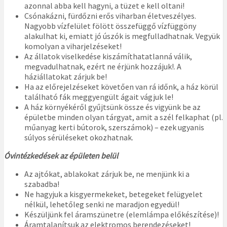
azonnal abba kell hagyni, a tüzet e kell oltani!
Csónakázni, fürdőzni erős viharban életveszélyes.
Nagyobb vízfelület fölött összefüggő vízfüggöny
alakulhat ki, emiatt jó úszók is megfulladhatnak. Vegyük
komolyan a viharjelzéseket!
Az állatok viselkedése kiszámíthatatlanná válik,
megvadulhatnak, ezért ne érjünk hozzájuk!. A
háziállatokat zárjuk be!
Ha az előrejelzéseket követően van rá időnk, a ház körül
található fák meggyengült ágait vágjuk le!
A ház környékéről gyűjtsünk össze és vigyünk be az
épületbe minden olyan tárgyat, amit a szél felkaphat (pl.
műanyag kerti bútorok, szerszámok) – ezek ugyanis
súlyos sérüléseket okozhatnak.
Óvintézkedések az épületen belül
Az ajtókat, ablakokat zárjuk be, ne menjünk ki a
szabadba!
Ne hagyjuk a kisgyermekeket, betegeket felügyelet
nélkül, lehetőleg senki ne maradjon egyedül!
Készüljünk fel áramszünetre (elemlámpa előkészítése)!
Áramtalanítsuk az elektromos berendezéseket!