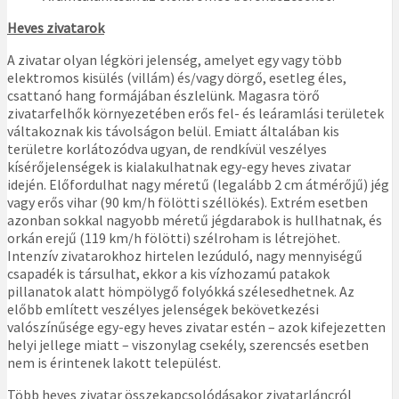
Heves zivatarok
A zivatar olyan légköri jelenség, amelyet egy vagy több
elektromos kisülés (villám) és/vagy dörgő, esetleg éles,
csattanó hang formájában észlelünk. Magasra törő
zivatarfelhők környezetében erős fel- és leáramlási területek
váltakoznak kis távolságon belül. Emiatt általában kis
területre korlátozódva ugyan, de rendkívül veszélyes
kísérőjelenségek is kialakulhatnak egy-egy heves zivatar
idején. Előfordulhat nagy méretű (legalább 2 cm átmérőjű) jég
vagy erős vihar (90 km/h fölötti széllökés). Extrém esetben
azonban sokkal nagyobb méretű jégdarabok is hullhatnak, és
orkán erejű (119 km/h fölötti) szélroham is létrejöhet.
Intenzív zivatarokhoz hirtelen lezúduló, nagy mennyiségű
csapadék is társulhat, ekkor a kis vízhozamú patakok
pillanatok alatt hömpölygő folyókká szélesedhetnek. Az
előbb említett veszélyes jelenségek bekövetkezési
valószínűsége egy-egy heves zivatar estén – azok kifejezetten
helyi jellege miatt – viszonylag csekély, szerencsés esetben
nem is érintenek lakott települést.
Több heves zivatar összekapcsolódásakor zivatarláncról