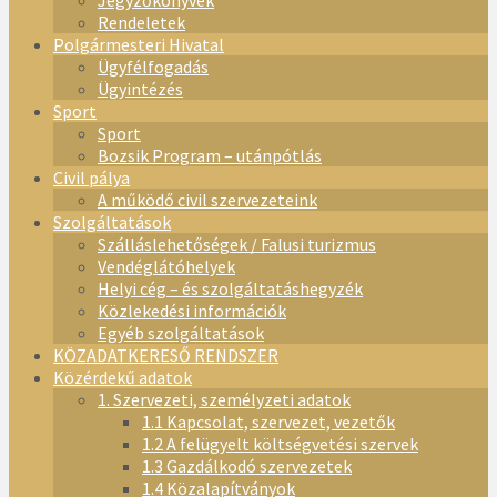
Jegyzőkönyvek
Rendeletek
Polgármesteri Hivatal
Ügyfélfogadás
Ügyintézés
Sport
Sport
Bozsik Program – utánpótlás
Civil pálya
A működő civil szervezeteink
Szolgáltatások
Szálláslehetőségek / Falusi turizmus
Vendéglátóhelyek
Helyi cég – és szolgáltatáshegyzék
Közlekedési információk
Egyéb szolgáltatások
KÖZADATKERESŐ RENDSZER
Közérdekű adatok
1. Szervezeti, személyzeti adatok
1.1 Kapcsolat, szervezet, vezetők
1.2 A felügyelt költségvetési szervek
1.3 Gazdálkodó szervezetek
1.4 Közalapítványok