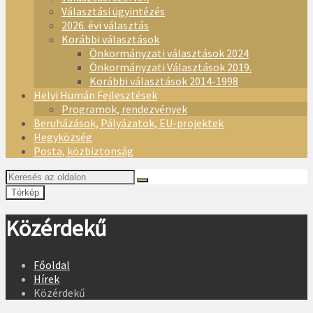
Választási ügyintézés
2026. évi választás
Korábbi választások
Önkormányzati választások 2024
Önkormányzati Választások 2019.
Korábbi választások 2014-1998
Helyi Humán Fejlesztések
Programok, rendezvények
Beruházások, Pályázatok, EU-projektek
Hegyközség
Posta, közbiztonság
Térkép
Közérdekű
Főoldal
Hírek
Közérdekű