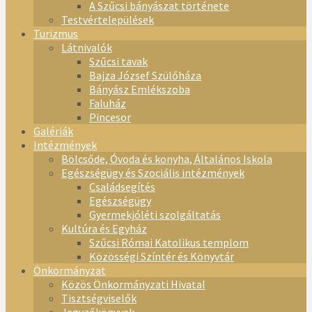
A Szűcsi bányászat története
Testvértelepülések
Turizmus
Látnivalók
Szűcsi tavak
Bajza József Szülőháza
Bányász Emlékszoba
Faluház
Pincesor
Galériák
Intézmények
Bölcsőde, Óvoda és konyha, Általános Iskola
Egészségügy és Szociális intézmények
Családsegítés
Egészségügy
Gyermekjóléti szolgáltatás
Kultúra és Egyház
Szűcsi Római Katolikus templom
Közösségi Színtér és Könyvtár
Önkormányzat
Közös Önkormányzati Hivatal
Tisztségviselők