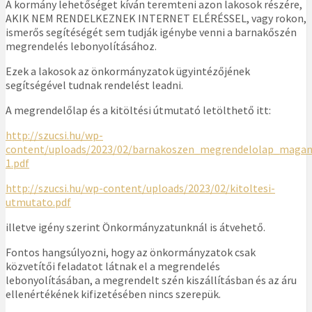
A kormány lehetőséget kíván teremteni azon lakosok részére,
AKIK NEM RENDELKEZNEK INTERNET ELÉRÉSSEL, vagy rokon,
ismerős segítéségét sem tudják igénybe venni a barnakőszén
megrendelés lebonyolításához.
Ezek a lakosok az önkormányzatok ügyintézőjének
segítségével tudnak rendelést leadni.
A megrendelőlap és a kitöltési útmutató letölthető itt:
http://szucsi.hu/wp-
content/uploads/2023/02/barnakoszen_megrendelolap_magan
1.pdf
http://szucsi.hu/wp-content/uploads/2023/02/kitoltesi-
utmutato.pdf
illetve igény szerint Önkormányzatunknál is átvehető.
Fontos hangsúlyozni, hogy az önkormányzatok csak
közvetítői feladatot látnak el a megrendelés
lebonyolításában, a megrendelt szén kiszállításban és az áru
ellenértékének kifizetésében nincs szerepük.