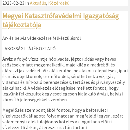
2023-02-23
in
Aktuális
,
Közérdekű
Megyei Katasztrófavédelmi Igazgatóság
tájékoztatója
Ár- és belvíz védekezésre felkészülésről
LAKOSSÁGI TÁJÉKOZTATÓ
Árvíz:
a folyó vízszintje hóolvadás, jégtorlódás vagy heves
esőzések miatt megemelkedik, majd kilép a medréből és
elárasztja a vidéket. Víz alá kerülhetnek lakot települések, ipari
és más objektumok, termőföldek, sérülhetnek a víz, gáz,
villamos és hírközlő berendezések, fertőzés és járványveszély
alakulhat ki. A védekezés elősegítése mellett fontos, hogy
legyünk felkészültek egy esetlegesen kialakuló árvízi, belvízi
károsító jelenségekkel szemben.
Megelőzés szempontjából fontos, hogy a belterületi
vízelvezetők állapota folyamatosan megfelelő legyen, ezért
valamennyi telektulajdonos köteles az ingatlana előtti
vízelvezető árkot, átereszt tisztán tartani.