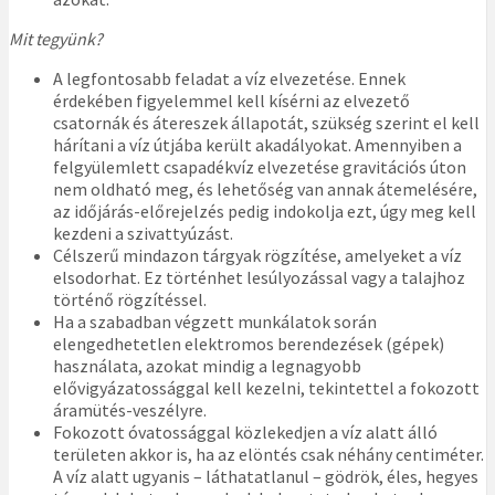
Mit tegyünk?
A legfontosabb feladat a víz elvezetése. Ennek
érdekében figyelemmel kell kísérni az elvezető
csatornák és átereszek állapotát, szükség szerint el kell
hárítani a víz útjába került akadályokat. Amennyiben a
felgyülemlett csapadékvíz elvezetése gravitációs úton
nem oldható meg, és lehetőség van annak átemelésére,
az időjárás-előrejelzés pedig indokolja ezt, úgy meg kell
kezdeni a szivattyúzást.
Célszerű mindazon tárgyak rögzítése, amelyeket a víz
elsodorhat. Ez történhet lesúlyozással vagy a talajhoz
történő rögzítéssel.
Ha a szabadban végzett munkálatok során
elengedhetetlen elektromos berendezések (gépek)
használata, azokat mindig a legnagyobb
elővigyázatossággal kell kezelni, tekintettel a fokozott
áramütés-veszélyre.
Fokozott óvatossággal közlekedjen a víz alatt álló
területen akkor is, ha az elöntés csak néhány centiméter.
A víz alatt ugyanis – láthatatlanul – gödrök, éles, hegyes