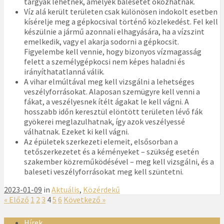
tárgyak lehetnek, amelyek balesetet okozhatnak.
Víz alá került területen csak különösen indokolt esetben
kísérelje meg a gépkocsival történő közlekedést. Fel kell
készülnie a jármű azonnali elhagyására, ha a vízszint
emelkedik, vagy el akarja sodorni a gépkocsit.
Figyelembe kell vennie, hogy bizonyos vízmagasság
felett a személygépkocsi nem képes haladni és
irányíthatatlanná válik.
A vihar elmúltával meg kell vizsgálni a lehetséges
veszélyforrásokat. Alaposan szemügyre kell venni a
fákat, a veszélyesnek ítélt ágakat le kell vágni. A
hosszabb időn keresztül elöntött területen lévő fák
gyökerei meglazulhatnak, így azok veszélyessé
válhatnak. Ezeket ki kell vágni.
Az épületek szerkezeti elemeit, elsősorban a
tetőszerkezetet és a kéményeket – szükség esetén
szakember közreműködésével – meg kell vizsgálni, és a
baleseti veszélyforrásokat meg kell szüntetni.
2023-01-09
in
Aktuális
,
Közérdekű
« Előző
1
2
3
4
5
6
Következő »
Hírek