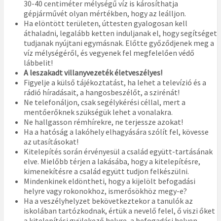
30-40 centiméter mélységű víz is károsíthatja
gépjárművét olyan mértékben, hogy az leálljon.
Ha elöntött területen, úttesten gyalogosan kell
áthaladni, legalább ketten induljanak el, hogy segítséget
tudjanak nyújtani egymásnak. Előtte győződjenek meg a
víz mélységéről, és vegyenek fel megfelelően védő
lábbelit!
A leszakadt villanyvezeték életveszélyes!
Figyelje a külső tájékoztatást, ha lehet a televízió és a
rádió híradásait, a hangosbeszélőt, a szirénát!
Ne telefonáljon, csak segélykérési céllal, mert a
mentőerőknek szükségük lehet a vonalakra.
Ne hallgasson rémhírekre, ne terjessze azokat!
Ha a hatóság a lakóhely elhagyására szólít fel, kövesse
az utasításokat!
Kitelepítés során érvényesül a család együtt-tartásának
elve. Mielőbb térjen a lakásába, hogy a kitelepítésre,
kimenekítésre a család együtt tudjon felkészülni.
Mindenkinek eldöntheti, hogy a kijelölt befogadási
helyre vagy rokonokhoz, ismerősökhöz megy-e?
Ha a veszélyhelyzet bekövetkeztekor a tanulók az
iskolában tartózkodnak, értük a nevelő felel, ő viszi őket
a kitelepítési gyülekező helyre, a befogadási helyen