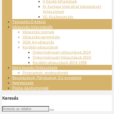
V. Egyéb kifizetések
VI. Európai Unió által támogatott
fejlesztések
VII. Közbeszerzés
Települési Értéktár
Választási Információk
Választási szervek
Választási ügyintézés
2026. évi választás
Korábbi választások
Önkormányzati választások 2024
Önkormányzati Választások 2019.
Korábbi választások 2014-1998
Helyi Humán Fejlesztések
Programok, rendezvények
Beruházások, Pályázatok, EU-projektek
Hegyközség
Posta, közbiztonság
Keresés