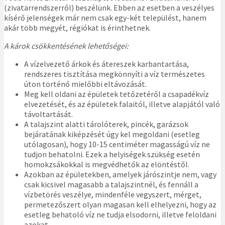
(zivatarrendszerről) beszélünk. Ebben az esetben a veszélyes
kísérő jelenségek már nem csak egy-két települést, hanem
akár több megyét, régiókat is érinthetnek.
A károk csökkentésének lehet
ő
ségei:
A vízelvezető árkok és átereszek karbantartása,
rendszeres tisztítása megkönnyíti a víz természetes
úton történő mielőbbi eltávozását.
Meg kell oldani az épületek tetőzetéről a csapadékvíz
elvezetését, és az épületek falaitól, illetve alapjától való
távoltartását.
A talajszint alatti tárolóterek, pincék, garázsok
bejáratának kiképzését úgy kel megoldani (esetleg
utólagosan), hogy 10-15 centiméter magasságú víz ne
tudjon behatolni. Ezek a helyiségek szükség esetén
homokzsákokkal is megvédhetők az elöntéstől.
Azokban az épületekben, amelyek járószintje nem, vagy
csak kicsivel magasabb a talajszintnél, és fennáll a
vízbetörés veszélye, mindenféle vegyszert, mérget,
permetezőszert olyan magasan kell elhelyezni, hogy az
esetleg behatoló víz ne tudja elsodorni, illetve feloldani
azokat.