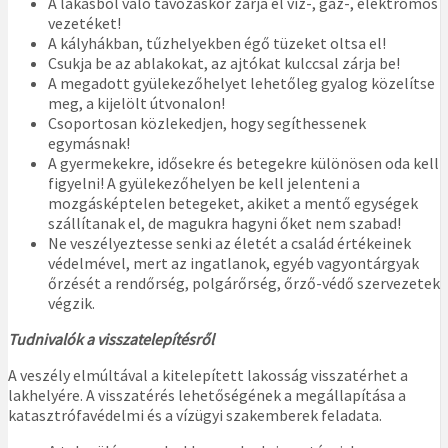
A lakásból való távozáskor zárja el víz-, gáz-, elektromos
vezetéket!
A kályhákban, tűzhelyekben égő tüzeket oltsa el!
Csukja be az ablakokat, az ajtókat kulccsal zárja be!
A megadott gyülekezőhelyet lehetőleg gyalog közelítse
meg, a kijelölt útvonalon!
Csoportosan közlekedjen, hogy segíthessenek
egymásnak!
A gyermekekre, idősekre és betegekre különösen oda kell
figyelni! A gyülekezőhelyen be kell jelenteni a
mozgásképtelen betegeket, akiket a mentő egységek
szállítanak el, de magukra hagyni őket nem szabad!
Ne veszélyeztesse senki az életét a család értékeinek
védelmével, mert az ingatlanok, egyéb vagyontárgyak
őrzését a rendőrség, polgárőrség, őrző-védő szervezetek
végzik.
Tudnivalók a visszatelepítésről
A veszély elmúltával a kitelepített lakosság visszatérhet a
lakhelyére. A visszatérés lehetőségének a megállapítása a
katasztrófavédelmi és a vízügyi szakemberek feladata.