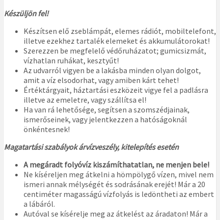
Készüljön fel!
Készítsen elő zseblámpát, elemes rádiót, mobiltelefont,
illetve ezekhez tartalék elemeket és akkumulátorokat!
Szerezzen be megfelelő védőruházatot; gumicsizmát,
vízhatlan ruhákat, kesztyűt!
Az udvarról vigyen be a lakásba minden olyan dolgot,
amit a víz elsodorhat, vagy amiben kárt tehet!
Értéktárgyait, háztartási eszközeit vigye fel a padlásra
illetve az emeletre, vagy szállítsa el!
Ha van rá lehetősége, segítsen a szomszédjainak,
ismerőseinek, vagy jelentkezzen a hatóságoknál
önkéntesnek!
Magatartási szabályok árvízveszély, kitelepítés esetén
A megáradt folyóvíz kiszámíthatatlan, ne menjen bele!
Ne kíséreljen meg átkelni a hömpölygő vízen, mivel nem
ismeri annak mélységét és sodrásának erejét! Már a 20
centiméter magasságú vízfolyás is ledöntheti az embert
a lábáról.
Autóval se kísérelje meg az átkelést az áradaton! Már a