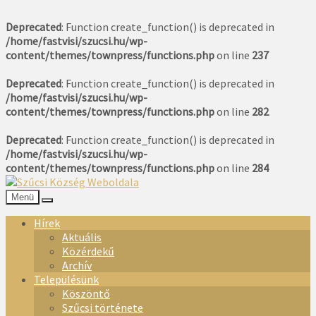
Deprecated
: Function create_function() is deprecated in
/home/fastvisi/szucsi.hu/wp-
content/themes/townpress/functions.php
on line
237
Deprecated
: Function create_function() is deprecated in
/home/fastvisi/szucsi.hu/wp-
content/themes/townpress/functions.php
on line
282
Deprecated
: Function create_function() is deprecated in
/home/fastvisi/szucsi.hu/wp-
content/themes/townpress/functions.php
on line
284
Menü
Hírek
Aktuális
Közérdekű
Archív
Településünk
Köszöntő
Szűcsi története