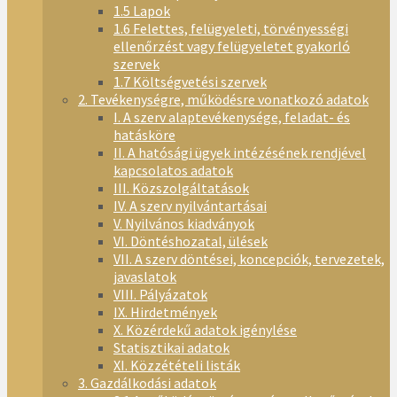
1.5 Lapok
1.6 Felettes, felügyeleti, törvényességi
ellenőrzést vagy felügyeletet gyakorló
szervek
1.7 Költségvetési szervek
2. Tevékenységre, működésre vonatkozó adatok
I. A szerv alaptevékenysége, feladat- és
hatásköre
II. A hatósági ügyek intézésének rendjével
kapcsolatos adatok
III. Közszolgáltatások
IV. A szerv nyilvántartásai
V. Nyilvános kiadványok
VI. Döntéshozatal, ülések
VII. A szerv döntései, koncepciók, tervezetek,
javaslatok
VIII. Pályázatok
IX. Hirdetmények
X. Közérdekű adatok igénylése
Statisztikai adatok
XI. Közzétételi listák
3. Gazdálkodási adatok