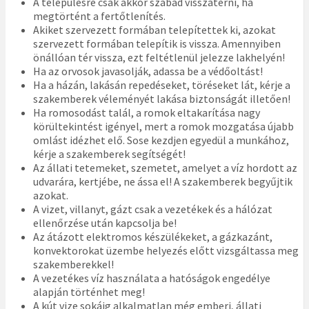
A településre csak akkor szabad visszatérni, ha
megtörtént a fertőtlenítés.
Akiket szervezett formában telepítettek ki, azokat
szervezett formában telepítik is vissza. Amennyiben
önállóan tér vissza, ezt feltétlenül jelezze lakhelyén!
Ha az orvosok javasolják, adassa be a védőoltást!
Ha a házán, lakásán repedéseket, töréseket lát, kérje a
szakemberek véleményét lakása biztonságát illetően!
Ha romosodást talál, a romok eltakarítása nagy
körültekintést igényel, mert a romok mozgatása újabb
omlást idézhet elő. Sose kezdjen egyedül a munkához,
kérje a szakemberek segítségét!
Az állati tetemeket, szemetet, amelyet a víz hordott az
udvarára, kertjébe, ne ássa el! A szakemberek begyűjtik
azokat.
A vizet, villanyt, gázt csak a vezetékek és a hálózat
ellenőrzése után kapcsolja be!
Az átázott elektromos készülékeket, a gázkazánt,
konvektorokat üzembe helyezés előtt vizsgáltassa meg
szakemberekkel!
A vezetékes víz használata a hatóságok engedélye
alapján történhet meg!
A kút vize sokáig alkalmatlan még emberi, állati