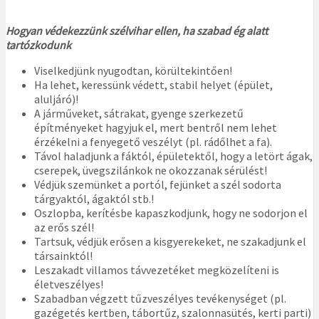
Hogyan védekezzünk szélvihar ellen, ha szabad ég alatt
tartózkodunk
Viselkedjünk nyugodtan, körültekintően!
Ha lehet, keressünk védett, stabil helyet (épület,
aluljáró)!
A járműveket, sátrakat, gyenge szerkezetű
építményeket hagyjuk el, mert bentről nem lehet
érzékelni a fenyegető veszélyt (pl. rádőlhet a fa).
Távol haladjunk a fáktól, épületektől, hogy a letört ágak,
cserepek, üvegszilánkok ne okozzanak sérülést!
Védjük szemünket a portól, fejünket a szél sodorta
tárgyaktól, ágaktól stb.!
Oszlopba, kerítésbe kapaszkodjunk, hogy ne sodorjon el
az erős szél!
Tartsuk, védjük erősen a kisgyerekeket, ne szakadjunk el
társainktól!
Leszakadt villamos távvezetéket megközelíteni is
életveszélyes!
Szabadban végzett tűzveszélyes tevékenységet (pl.
gazégetés kertben, tábortűz, szalonnasütés, kerti parti)