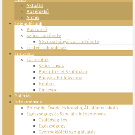
Aktuális
Közérdekű
Archív
Településünk
Köszöntő
Szűcsi története
A Szűcsi bányászat története
Testvértelepülések
Turizmus
Látnivalók
Szűcsi tavak
Bajza József Szülőháza
Bányász Emlékszoba
Faluház
Pincesor
Galériák
Intézmények
Bölcsőde, Óvoda és konyha, Általános Iskola
Egészségügy és Szociális intézmények
Családsegítés
Egészségügy
Gyermekjóléti szolgáltatás