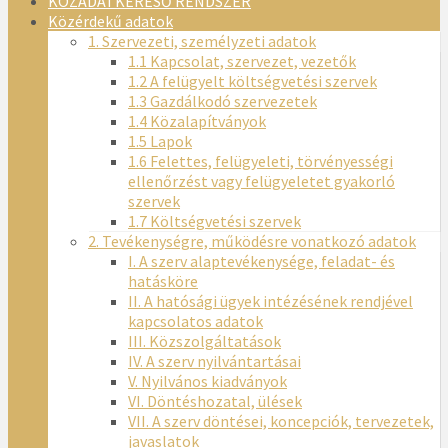
KÖZADATKERESŐ RENDSZER
Közérdekű adatok
1. Szervezeti, személyzeti adatok
1.1 Kapcsolat, szervezet, vezetők
1.2 A felügyelt költségvetési szervek
1.3 Gazdálkodó szervezetek
1.4 Közalapítványok
1.5 Lapok
1.6 Felettes, felügyeleti, törvényességi
ellenőrzést vagy felügyeletet gyakorló
szervek
1.7 Költségvetési szervek
2. Tevékenységre, működésre vonatkozó adatok
I. A szerv alaptevékenysége, feladat- és
hatásköre
II. A hatósági ügyek intézésének rendjével
kapcsolatos adatok
III. Közszolgáltatások
IV. A szerv nyilvántartásai
V. Nyilvános kiadványok
VI. Döntéshozatal, ülések
VII. A szerv döntései, koncepciók, tervezetek,
javaslatok