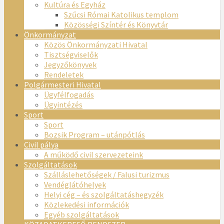
Kultúra és Egyház
Szűcsi Római Katolikus templom
Közösségi Színtér és Könyvtár
Önkormányzat
Közös Önkormányzati Hivatal
Tisztségviselők
Jegyzőkönyvek
Rendeletek
Polgármesteri Hivatal
Ügyfélfogadás
Ügyintézés
Sport
Sport
Bozsik Program – utánpótlás
Civil pálya
A működő civil szervezeteink
Szolgáltatások
Szálláslehetőségek / Falusi turizmus
Vendéglátóhelyek
Helyi cég – és szolgáltatáshegyzék
Közlekedési információk
Egyéb szolgáltatások