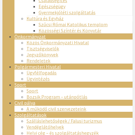
Családsegítés
Egészségügy
Gyermekjóléti szolgáltatás
Kultúra és Egyház
Szűcsi Római Katolikus templom
Közösségi Színtér és Könyvtár
Önkormányzat
Közös Önkormányzati Hivatal
Tisztségviselők
Jegyzőkönyvek
Rendeletek
Polgármesteri Hivatal
Ügyfélfogadás
Ügyintézés
Sport
Sport
Bozsik Program – utánpótlás
Civil pálya
A működő civil szervezeteink
Szolgáltatások
Szálláslehetőségek / Falusi turizmus
Vendéglátóhelyek
Helyi cég – és szolgáltatáshegyzék