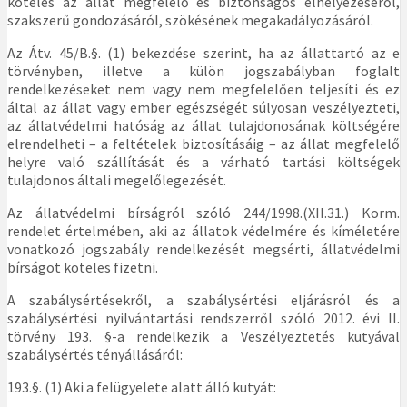
köteles az állat megfelelő és biztonságos elhelyezéséről,
szakszerű gondozásáról, szökésének megakadályozásáról.
Az Átv. 45/B.§. (1) bekezdése szerint, ha az állattartó az e
törvényben, illetve a külön jogszabályban foglalt
rendelkezéseket nem vagy nem megfelelően teljesíti és ez
által az állat vagy ember egészségét súlyosan veszélyezteti,
az állatvédelmi hatóság az állat tulajdonosának költségére
elrendelheti – a feltételek biztosításáig – az állat megfelelő
helyre való szállítását és a várható tartási költségek
tulajdonos általi megelőlegezését.
Az állatvédelmi bírságról szóló 244/1998.(XII.31.) Korm.
rendelet értelmében, aki az állatok védelmére és kíméletére
vonatkozó jogszabály rendelkezését megsérti, állatvédelmi
bírságot köteles fizetni.
A szabálysértésekről, a szabálysértési eljárásról és a
szabálysértési nyilvántartási rendszerről szóló 2012. évi II.
törvény 193. §-a rendelkezik a Veszélyeztetés kutyával
szabálysértés tényállásáról:
193.§. (1) Aki a felügyelete alatt álló kutyát: