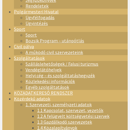
Jegyzőkönyvek
Rendeletek
Polgármesteri Hivatal
Ügyfélfogadás
Ügyintézés
Sport
Sport
Bozsik Program – utánpótlás
Civil pálya
A működő civil szervezeteink
Szolgáltatások
Szálláslehetőségek / Falusi turizmus
Vendéglátóhelyek
Helyi cég – és szolgáltatáshegyzék
Közlekedési információk
Egyéb szolgáltatások
KÖZADATKERESŐ RENDSZER
Közérdekű adatok
1. Szervezeti, személyzeti adatok
1.1 Kapcsolat, szervezet, vezetők
1.2 A felügyelt költségvetési szervek
1.3 Gazdálkodó szervezetek
1.4 Közalapítványok