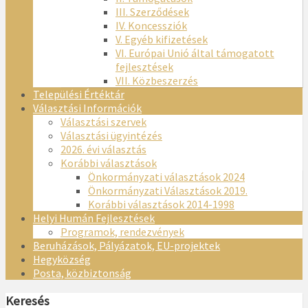
III. Szerződések
IV. Koncessziók
V. Egyéb kifizetések
VI. Európai Unió által támogatott
fejlesztések
VII. Közbeszerzés
Települési Értéktár
Választási Információk
Választási szervek
Választási ügyintézés
2026. évi választás
Korábbi választások
Önkormányzati választások 2024
Önkormányzati Választások 2019.
Korábbi választások 2014-1998
Helyi Humán Fejlesztések
Programok, rendezvények
Beruházások, Pályázatok, EU-projektek
Hegyközség
Posta, közbiztonság
Keresés