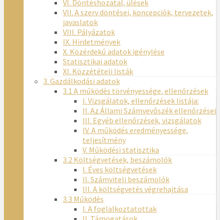
VI. Döntéshozatal, ülések
VII. A szerv döntései, koncepciók, tervezetek,
javaslatok
VIII. Pályázatok
IX. Hirdetmények
X. Közérdekű adatok igénylése
Statisztikai adatok
XI. Közzétételi listák
3. Gazdálkodási adatok
3.1 A működés törvényessége, ellenőrzések
I. Vizsgálatok, ellenőrzések listája:
II. Az Állami Számvevőszék ellenőrzései
III. Egyéb ellenőrzések, vizsgálatok
IV. A működés eredményessége,
teljesítmény
V. Működési statisztika
3.2 Költségvetések, beszámolók
I. Éves költségvetések
II. Számviteli beszámolók
III. A költségvetés végrehajtása
3.3 Működés
I. A foglalkoztatottak
II. Támogatások