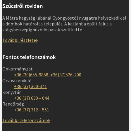
Szűcsiről röviden
A Mátra hegység lábánál Gyöngyöstől nyugatra helyezkedik el
a dombok határolta település. A katlanba épült falut a
völgyben végighúzódó patak szeli ketté.
További részletek
Fontos telefonszámok
Önkormányzat
+36 (30)655-9858, +36(37)526-200
Orvosi rendelő
+36 (37) 300-341
Könyvtár
+36 (37) 630 – 044
Rendőrség
+36 (37) 312 – 551
További telefonszámok