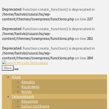
Deprecated
: Function create_function() is deprecated in
/home/fastvisi/szucsi.hu/wp-
content/themes/townpress/functions.php
on line
237
Deprecated
: Function create_function() is deprecated in
/home/fastvisi/szucsi.hu/wp-
content/themes/townpress/functions.php
on line
282
Deprecated
: Function create_function() is deprecated in
/home/fastvisi/szucsi.hu/wp-
content/themes/townpress/functions.php
on line
284
Menü
Hírek
Aktuális
Közérdekű
Archív
Településünk
Köszöntő
Szűcsi története