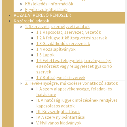
Közlekedési információk
Egyéb szolgáltatások
KÖZADATKERESŐ RENDSZER
Közérdekű adatok
1. Szervezeti, személyzeti adatok
1.1 Kapcsolat, szervezet, vezetők
1.2 A felügyelt költségvetési szervek
1.3 Gazdálkodó szervezetek
1.4 Közalapítványok
1.5 Lapok
1.6 Felettes, felügyeleti, törvényességi
ellenőrzést vagy felügyeletet gyakorló
szervek
1.7 Költségvetési szervek
2. Tevékenységre, működésre vonatkozó adatok
I. A szerv alaptevékenysége, feladat- és
hatásköre
II. A hatósági ügyek intézésének rendjével
kapcsolatos adatok
III. Közszolgáltatások
IV. A szerv nyilvántartásai
V. Nyilvános kiadványok