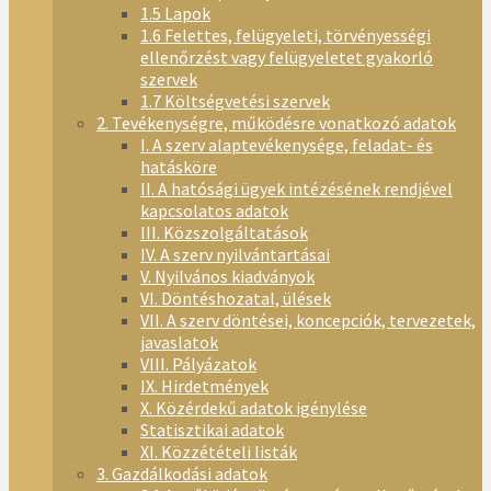
1.5 Lapok
1.6 Felettes, felügyeleti, törvényességi
ellenőrzést vagy felügyeletet gyakorló
szervek
1.7 Költségvetési szervek
2. Tevékenységre, működésre vonatkozó adatok
I. A szerv alaptevékenysége, feladat- és
hatásköre
II. A hatósági ügyek intézésének rendjével
kapcsolatos adatok
III. Közszolgáltatások
IV. A szerv nyilvántartásai
V. Nyilvános kiadványok
VI. Döntéshozatal, ülések
VII. A szerv döntései, koncepciók, tervezetek,
javaslatok
VIII. Pályázatok
IX. Hirdetmények
X. Közérdekű adatok igénylése
Statisztikai adatok
XI. Közzétételi listák
3. Gazdálkodási adatok