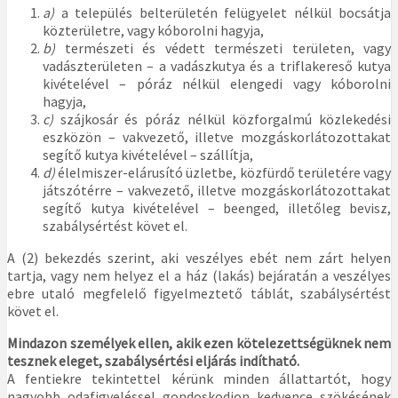
a)
a település belterületén felügyelet nélkül bocsátja
közterületre, vagy kóborolni hagyja,
b)
természeti és védett természeti területen, vagy
vadászterületen – a vadászkutya és a triflakereső kutya
kivételével – póráz nélkül elengedi vagy kóborolni
hagyja,
c)
szájkosár és póráz nélkül közforgalmú közlekedési
eszközön – vakvezető, illetve mozgáskorlátozottakat
segítő kutya kivételével – szállítja,
d)
élelmiszer-elárusító üzletbe, közfürdő területére vagy
játszótérre – vakvezető, illetve mozgáskorlátozottakat
segítő kutya kivételével – beenged, illetőleg bevisz,
szabálysértést követ el.
A (2) bekezdés szerint, aki veszélyes ebét nem zárt helyen
tartja, vagy nem helyez el a ház (lakás) bejáratán a veszélyes
ebre utaló megfelelő figyelmeztető táblát, szabálysértést
követ el.
Mindazon személyek ellen, akik ezen kötelezettségüknek nem
tesznek eleget, szabálysértési eljárás indítható.
A fentiekre tekintettel kérünk minden állattartót, hogy
nagyobb odafigyeléssel gondoskodjon kedvence szökésének