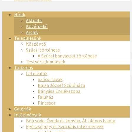
Hírek
Aktuális
Közérdekű
Archív
Településünk
Köszöntő
Szűcsi története
A Szűcsi bányászat története
Testvértelepülések
Turizmus
Látnivalók
Szűcsi tavak
Bajza József Szülőháza
Bányász Emlékszoba
Faluház
Pincesor
Galériák
Intézmények
Bölcsőde, Óvoda és konyha, Általános Iskola
Egészségügy és Szociális intézmények