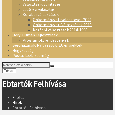
Választási ügyintézés
2026. évi választás
Korábbi választások
Önkormányzati választások 2024
Önkormányzati Választások 2019.
Korábbi választások 2014-1998
Helyi Humán Fejlesztések
Programok, rendezvények
Beruházások, Pályázatok, EU-projektek
Hegyközség
Posta, közbiztonság
Térkép
Ebtartók Felhívása
Főoldal
Hírek
Ebtartók Felhívása