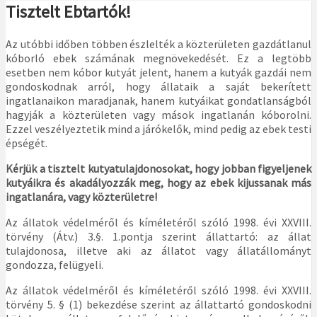
Tisztelt Ebtartók!
Az utóbbi időben többen észlelték a közterületen gazdátlanul
kóborló ebek számának megnövekedését. Ez a legtöbb
esetben nem kóbor kutyát jelent, hanem a kutyák gazdái nem
gondoskodnak arról, hogy állataik a saját bekerített
ingatlanaikon maradjanak, hanem kutyáikat gondatlanságból
hagyják a közterületen vagy mások ingatlanán kóborolni.
Ezzel veszélyeztetik mind a járókelők, mind pedig az ebek testi
épségét.
Kérjük a tisztelt kutyatulajdonosokat, hogy jobban figyeljenek
kutyáikra és akadályozzák meg, hogy az ebek kijussanak más
ingatlanára, vagy közterületre!
Az állatok védelméről és kíméletéről szóló 1998. évi XXVIII.
törvény (Átv.) 3.§. 1.pontja szerint állattartó: az állat
tulajdonosa, illetve aki az állatot vagy állatállományt
gondozza, felügyeli.
Az állatok védelméről és kíméletéről szóló 1998. évi XXVIII.
törvény 5. § (1) bekezdése szerint az állattartó gondoskodni