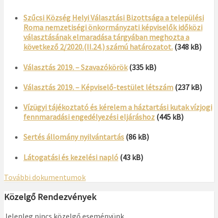
Szűcsi Község Helyi Választási Bizottsága a települési
Roma nemzetiségi önkormányzati képviselők időközi
választásának elmaradása tárgyában meghozta a
következő 2/2020.(II.24.) számú határozatot.
(348 kB)
Választás 2019. – Szavazókörök
(335 kB)
Választás 2019. – Képviselő-testület létszám
(237 kB)
Vízügyi tájékoztató és kérelem a háztartási kutak vízjogi
fennmaradási engedélyezési eljáráshoz
(445 kB)
Sertés állomány nyilvántartás
(86 kB)
Látogatási és kezelési napló
(43 kB)
További dokumentumok
Közelgő Rendezvények
Jelenleg nincs közelgő eseményünk.