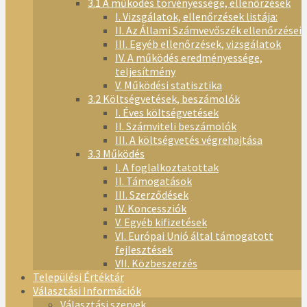
3.1 A működés törvényessége, ellenőrzések
I. Vizsgálatok, ellenőrzések listája:
II. Az Állami Számvevőszék ellenőrzései
III. Egyéb ellenőrzések, vizsgálatok
IV. A működés eredményessége,
teljesítmény
V. Működési statisztika
3.2 Költségvetések, beszámolók
I. Éves költségvetések
II. Számviteli beszámolók
III. A költségvetés végrehajtása
3.3 Működés
I. A foglalkoztatottak
II. Támogatások
III. Szerződések
IV. Koncessziók
V. Egyéb kifizetések
VI. Európai Unió által támogatott
fejlesztések
VII. Közbeszerzés
Települési Értéktár
Választási Információk
Választási szervek