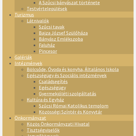
A Szűcsi bányászat története
Testvértelepülések
Turizmus
Látnivalók
Szűcsi tavak
Bajza József Szülőháza
Bányász Emlékszoba
Faluház
Pincesor
Galériák
Intézmények
Bölcsőde, Óvoda és konyha, Általános Iskola
Egészségügy és Szociális intézmények
Családsegítés
Egészségügy
Gyermekjóléti szolgáltatás
Kultúra és Egyház
Szűcsi Római Katolikus templom
Közösségi Színtér és Könyvtár
Önkormányzat
Közös Önkormányzati Hivatal
Tisztségviselők