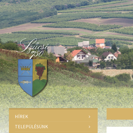
Deprecated
: Function create_function() is deprecated in
/home/fa
Deprecated
: Function create_function() is deprecated in
/home/fa
Deprecated
: Function create_function() is deprecated in
/home/fa
HÍREK
TELEPÜLÉSÜNK