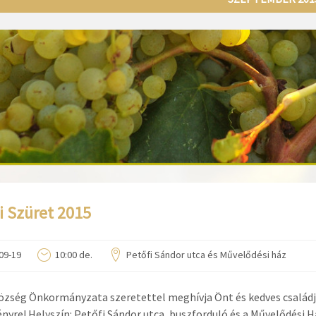
i Szüret 2015
09-19
10:00 de.
Petőfi Sándor utca és Művelődési ház
özség Önkormányzata szeretettel meghívja Önt és kedves családját
nyre! Helyszín: Petőfi Sándor utca, buszforduló és a Művelődési