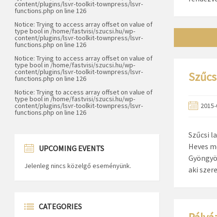
content/plugins/lsvr-toolkit-townpress/lsvr-
functions.php
on line
126
Notice
: Trying to access array offset on value of
type bool in
/home/fastvisi/szucsi.hu/wp-
content/plugins/lsvr-toolkit-townpress/lsvr-
functions.php
on line
126
Notice
: Trying to access array offset on value of
type bool in
/home/fastvisi/szucsi.hu/wp-
content/plugins/lsvr-toolkit-townpress/lsvr-
Szűcs
functions.php
on line
126
Notice
: Trying to access array offset on value of
type bool in
/home/fastvisi/szucsi.hu/wp-
content/plugins/lsvr-toolkit-townpress/lsvr-
2015-
functions.php
on line
126
Szűcsi l
Heves me
UPCOMING EVENTS
Gyöngyös
Jelenleg nincs közelgő eseményünk.
aki szer
CATEGORIES