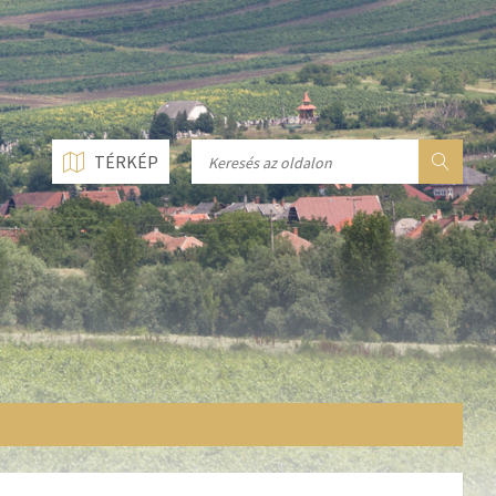
n line
237
n line
282
n line
284
TÉRKÉP