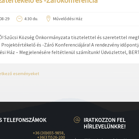
zatértékelő és -Zárókonferencia
08-29
4:30 du.
Művelődési Ház
 Szűcsi Község Önkormányzata tisztelettel és szeretettel meg
 Projektértékelő és -Záró Konferenciájára! A rendezvény időpontja
si Ház – Megjelenésére feltétlenül számítunk! Üdvözlettel, BE
vetkező eseményeket
S TELEFONSZÁMOK
IRATKOZZON FEL
HÍRLEVELÜNKRE!
+36 (30)655-9858,
+36(37)526-200