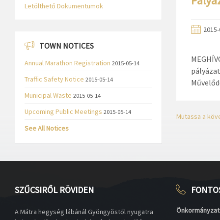
Pályá
Letölthető Dokumentumok
2015-
TOWN NOTICES
MEGHÍVÓ!
Annual Marathon Registration
2015-05-14
pályázat
Traffic Safety Notice
2015-05-14
Művelődé
Municipal Waste
2015-05-14
Upcoming Public Meetings
2015-05-14
Mutassa a kö
See All Notices
SZŰCSIRŐL RÖVIDEN
FONTO
Önkormányzat
A Mátra hegység lábánál Gyöngyöstől nyugatra