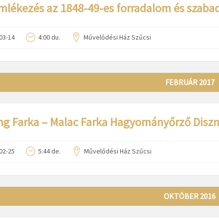
lékezés az 1848-49-es forradalom és szabad
03-14
4:00 du.
Művelődési Ház Szűcsi
FEBRUÁR 2017
ng Farka – Malac Farka Hagyományőrző Diszn
02-25
5:44 de.
Művelődési Ház Szűcsi
OKTÓBER 2016