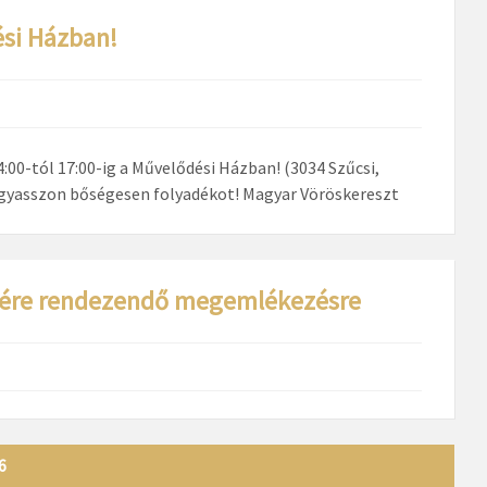
ési Házban!
:00-tól 17:00-ig a Művelődési Házban! (3034 Szűcsi,
fogyasszon bőségesen folyadékot! Magyar Vöröskereszt
letére rendezendő megemlékezésre
6