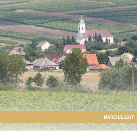
stvisi/szucsi.hu/wp-content/themes/townpress/functions.php
o
stvisi/szucsi.hu/wp-content/themes/townpress/functions.php
o
stvisi/szucsi.hu/wp-content/themes/townpress/functions.php
o
MÁRCIUS 2017