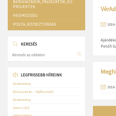
BERUHÁZÁSOK, PÁLYÁZATOK, EU-
PROJEKTEK
VérAd
HEGYKÖZSÉG
POSTA, KÖZBIZTONSÁG
2016-
Ajándéko
KERESÉS
Petőfi S
Meghí
LEGFRISSEBB HÍREINK
Hirdetmény
2016-
Ebösszeírás – tájékoztató
Hirdetmény
(nincs cím)
HIRDETMÉNY