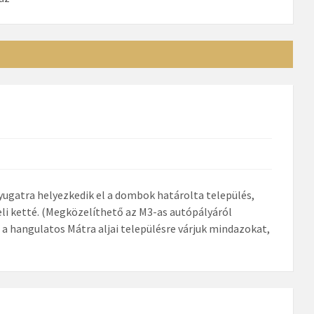
nyugatra helyezkedik el a dombok határolta település,
li ketté. (Megközelíthető az M3-as autópályáról
, a hangulatos Mátra aljai településre várjuk mindazokat,