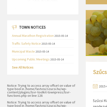
TOWN NOTICES
Annual Marathon Registration
2015-05-14
Traffic Safety Notice
2015-05-14
Municipal Waste
2015-05-14
Upcoming Public Meetings
2015-05-14
See All Notices
Szűcs
Notice
: Trying to access array offset on value of
2015-
type bool in
/home/fastvisi/szucsi.hu/wp-
content/plugins/lsvr-toolkit-townpress/lsvr-
functions.php
on line
126
Szűcsi K
Notice
: Trying to access array offset on value of
type bool in
/home/fastvisi/szucsi.hu/wp-
rendezvé