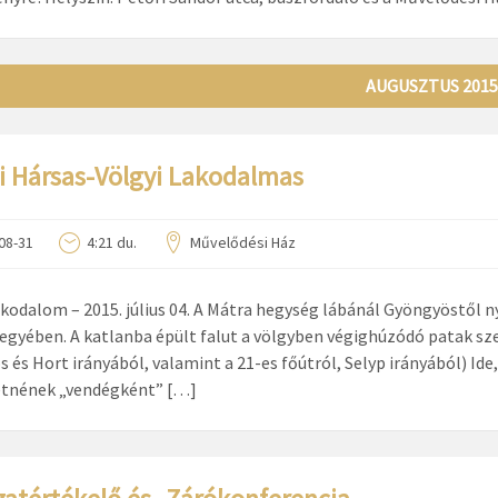
AUGUSZTUS 2015
i Hársas-Völgyi Lakodalmas
08-31
4:21 du.
Művelődési Ház
akodalom – 2015. július 04. A Mátra hegység lábánál Gyöngyöstől 
gyében. A katlanba épült falut a völgyben végighúzódó patak sze
 és Hort irányából, valamint a 21-es főútról, Selyp irányából) Ide
etnének „vendégként” […]