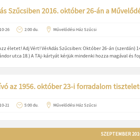
ás Szűcsiben 2016. október 26-án a Művelőd
10-26
2:00 du.
Művelődési Ház Szűcsi
zz életet! Adj Vért! VérAdás Szűcsiben: Október 26-án (szerdán) 14
ándor utca 18.) A TAj-kártyát kérjük mindenki hozza magával és 
vó az 1956. október 23-i forradalom tiszte
10-21
5:00 du.
Művelődési Ház Szűcsi
SZEPTEMBER 201