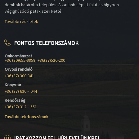
dombok határolta település. A katlanba épült falut a völgyben
végighúzódó patak szeli ketté.
További részletek
FONTOS TELEFONSZÁMOK
Önkormányzat
+36 (30)655-9858, +36(37)526-200
Orvosi rendelő
+36 (37) 300-341
Könyvtár
+36 (37) 630 – 044
Rendőrség
+36 (37) 312 – 551
További telefonszámok
IRATKOZZON FEL HÍRLEVELÜNKRE!