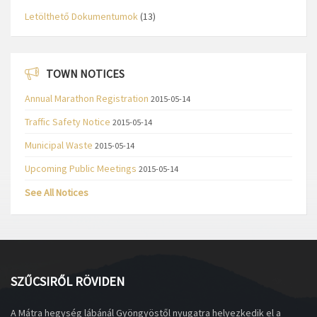
Letölthető Dokumentumok
(13)
TOWN NOTICES
Annual Marathon Registration
2015-05-14
Traffic Safety Notice
2015-05-14
Municipal Waste
2015-05-14
Upcoming Public Meetings
2015-05-14
See All Notices
SZŰCSIRŐL RÖVIDEN
A Mátra hegység lábánál Gyöngyöstől nyugatra helyezkedik el a