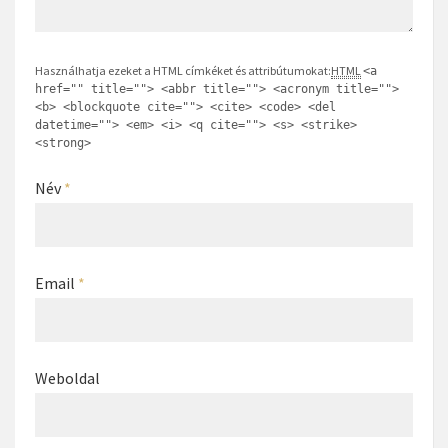
Használhatja ezeket a HTML címkéket és attribútumokat:
HTML
<a
href="" title=""> <abbr title=""> <acronym title="">
<b> <blockquote cite=""> <cite> <code> <del
datetime=""> <em> <i> <q cite=""> <s> <strike>
<strong>
Név
*
Email
*
Weboldal