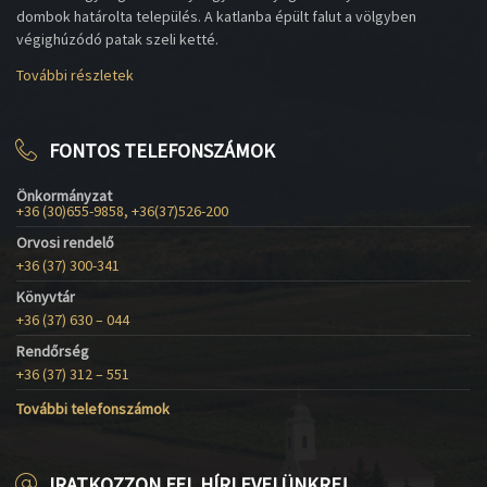
dombok határolta település. A katlanba épült falut a völgyben
végighúzódó patak szeli ketté.
További részletek
FONTOS TELEFONSZÁMOK
Önkormányzat
+36 (30)655-9858, +36(37)526-200
Orvosi rendelő
+36 (37) 300-341
Könyvtár
+36 (37) 630 – 044
Rendőrség
+36 (37) 312 – 551
További telefonszámok
IRATKOZZON FEL HÍRLEVELÜNKRE!