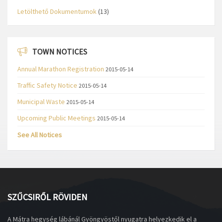
Letölthető Dokumentumok
(13)
TOWN NOTICES
Annual Marathon Registration
2015-05-14
Traffic Safety Notice
2015-05-14
Municipal Waste
2015-05-14
Upcoming Public Meetings
2015-05-14
See All Notices
SZŰCSIRŐL RÖVIDEN
A Mátra hegység lábánál Gyöngyöstől nyugatra helyezkedik el a