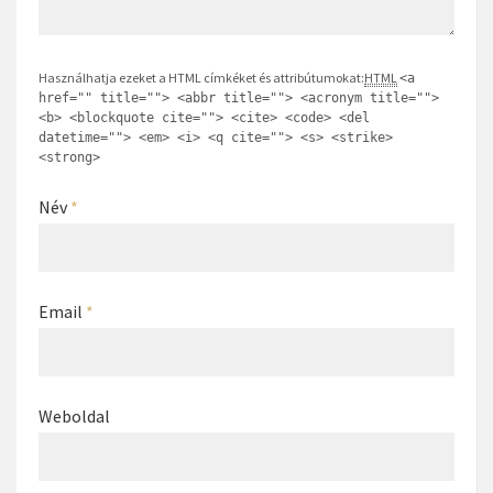
Használhatja ezeket a HTML címkéket és attribútumokat:
HTML
<a
href="" title=""> <abbr title=""> <acronym title="">
<b> <blockquote cite=""> <cite> <code> <del
datetime=""> <em> <i> <q cite=""> <s> <strike>
<strong>
Név
*
Email
*
Weboldal