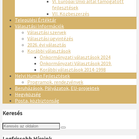
VI. Európai Unió által támogatott
fejlesztések
VII. Közbeszerzés
Települési Értéktár
Választási Információk
Választási szervek
Választási ügyintézés
2026. évi választás
Korábbi választások
Önkormányzati választások 2024
Önkormányzati Választások 2019.
Korábbi választások 2014-1998
Helyi Humán Fejlesztések
Programok, rendezvények
Beruházások, Pályázatok, EU-projektek
Hegyközség
Posta, közbiztonság
Keresés
Legfrissebb Híreink