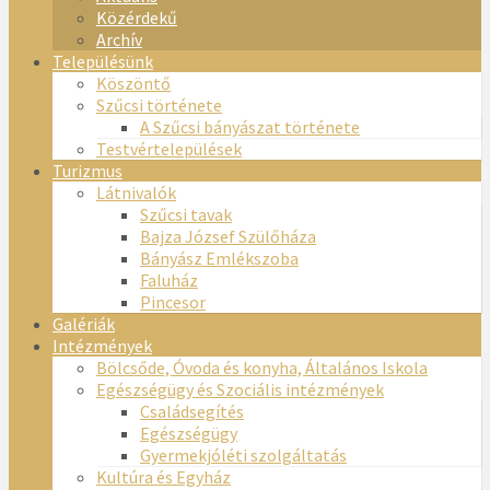
Közérdekű
Archív
Településünk
Köszöntő
Szűcsi története
A Szűcsi bányászat története
Testvértelepülések
Turizmus
Látnivalók
Szűcsi tavak
Bajza József Szülőháza
Bányász Emlékszoba
Faluház
Pincesor
Galériák
Intézmények
Bölcsőde, Óvoda és konyha, Általános Iskola
Egészségügy és Szociális intézmények
Családsegítés
Egészségügy
Gyermekjóléti szolgáltatás
Kultúra és Egyház