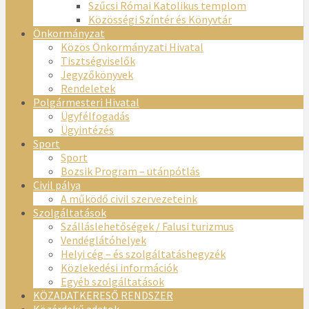
Szűcsi Római Katolikus templom
Közösségi Színtér és Könyvtár
Önkormányzat
Közös Önkormányzati Hivatal
Tisztségviselők
Jegyzőkönyvek
Rendeletek
Polgármesteri Hivatal
Ügyfélfogadás
Ügyintézés
Sport
Sport
Bozsik Program – utánpótlás
Civil pálya
A működő civil szervezeteink
Szolgáltatások
Szálláslehetőségek / Falusi turizmus
Vendéglátóhelyek
Helyi cég – és szolgáltatáshegyzék
Közlekedési információk
Egyéb szolgáltatások
KÖZADATKERESŐ RENDSZER