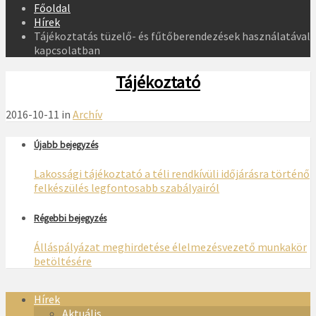
Főoldal
Hírek
Tájékoztatás tüzelő- és fűtőberendezések használatával
kapcsolatban
Tájékoztató
2016-10-11 in
Archív
Újabb bejegyzés
Lakossági tájékoztató a téli rendkívüli időjárásra történő
felkészülés legfontosabb szabályairól
Régebbi bejegyzés
Álláspályázat meghirdetése élelmezésvezető munkakör
betöltésére
Hírek
Aktuális