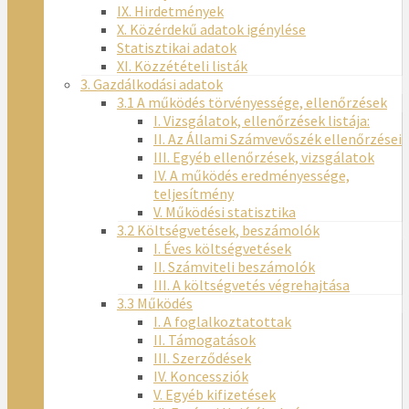
IX. Hirdetmények
X. Közérdekű adatok igénylése
Statisztikai adatok
XI. Közzétételi listák
3. Gazdálkodási adatok
3.1 A működés törvényessége, ellenőrzések
I. Vizsgálatok, ellenőrzések listája:
II. Az Állami Számvevőszék ellenőrzései
III. Egyéb ellenőrzések, vizsgálatok
IV. A működés eredményessége,
teljesítmény
V. Működési statisztika
3.2 Költségvetések, beszámolók
I. Éves költségvetések
II. Számviteli beszámolók
III. A költségvetés végrehajtása
3.3 Működés
I. A foglalkoztatottak
II. Támogatások
III. Szerződések
IV. Koncessziók
V. Egyéb kifizetések