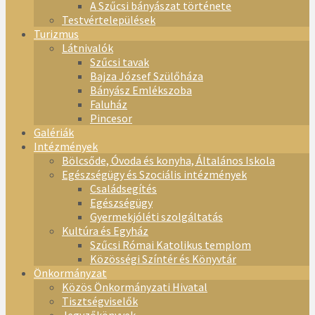
A Szűcsi bányászat története
Testvértelepülések
Turizmus
Látnivalók
Szűcsi tavak
Bajza József Szülőháza
Bányász Emlékszoba
Faluház
Pincesor
Galériák
Intézmények
Bölcsőde, Óvoda és konyha, Általános Iskola
Egészségügy és Szociális intézmények
Családsegítés
Egészségügy
Gyermekjóléti szolgáltatás
Kultúra és Egyház
Szűcsi Római Katolikus templom
Közösségi Színtér és Könyvtár
Önkormányzat
Közös Önkormányzati Hivatal
Tisztségviselők