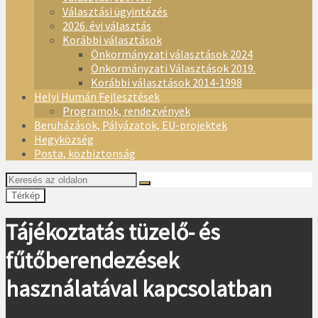
Választási ügyintézés
2026. évi választás
Korábbi választások
Önkormányzati választások 2024
Önkormányzati Választások 2019.
Korábbi választások 2014-1998
Helyi Humán Fejlesztések
Programok, rendezvények
Beruházások, Pályázatok, EU-projektek
Hegyközség
Posta, közbiztonság
Térkép
Tájékoztatás tüzelő- és
fűtőberendezések
használatával kapcsolatban