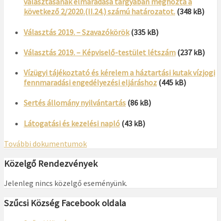
választásának elmaradása tárgyában meghozta a
következő 2/2020.(II.24.) számú határozatot.
(348 kB)
Választás 2019. – Szavazókörök
(335 kB)
Választás 2019. – Képviselő-testület létszám
(237 kB)
Vízügyi tájékoztató és kérelem a háztartási kutak vízjogi
fennmaradási engedélyezési eljáráshoz
(445 kB)
Sertés állomány nyilvántartás
(86 kB)
Látogatási és kezelési napló
(43 kB)
További dokumentumok
Közelgő Rendezvények
Jelenleg nincs közelgő eseményünk.
Szűcsi Község Facebook oldala