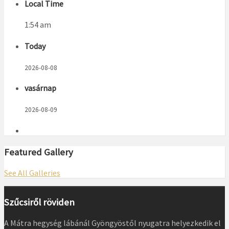
Local Time
1:54 am
Today
2026-08-08
vasárnap
2026-08-09
Featured Gallery
See All Galleries
Szűcsiről röviden
A Mátra hegység lábánál Gyöngyöstől nyugatra helyezkedik el