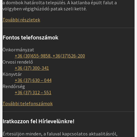
a dombok határolta település. A katlanba épült falut a
völgyben végighúzódó patak szeli ketté.
További részletek
Fontos telefonszámok
Önkormányzat
+36 (30)655-9858, +36(37)526-200
Orvosi rendelő
+36 (37) 300-341
Könyvtár
+36 (37) 630 – 044
Rendőrség
+36 (37) 312 – 551
További telefonszámok
Iratkozzon fel Hírlevelünkre!
Értesüljön minden, a faluval kapcsolatos aktualitásról,