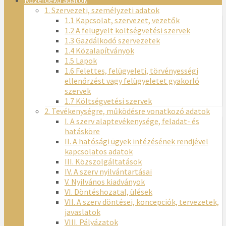
Közérdekű adatok
1. Szervezeti, személyzeti adatok
1.1 Kapcsolat, szervezet, vezetők
1.2 A felügyelt költségvetési szervek
1.3 Gazdálkodó szervezetek
1.4 Közalapítványok
1.5 Lapok
1.6 Felettes, felügyeleti, törvényességi
ellenőrzést vagy felügyeletet gyakorló
szervek
1.7 Költségvetési szervek
2. Tevékenységre, működésre vonatkozó adatok
I. A szerv alaptevékenysége, feladat- és
hatásköre
II. A hatósági ügyek intézésének rendjével
kapcsolatos adatok
III. Közszolgáltatások
IV. A szerv nyilvántartásai
V. Nyilvános kiadványok
VI. Döntéshozatal, ülések
VII. A szerv döntései, koncepciók, tervezetek,
javaslatok
VIII. Pályázatok