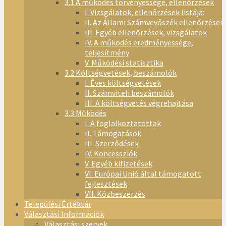
3.1 A működés törvényessége, ellenőrzések
I. Vizsgálatok, ellenőrzések listája:
II. Az Állami Számvevőszék ellenőrzései
III. Egyéb ellenőrzések, vizsgálatok
IV. A működés eredményessége,
teljesítmény
V. Működési statisztika
3.2 Költségvetések, beszámolók
I. Éves költségvetések
II. Számviteli beszámolók
III. A költségvetés végrehajtása
3.3 Működés
I. A foglalkoztatottak
II. Támogatások
III. Szerződések
IV. Koncessziók
V. Egyéb kifizetések
VI. Európai Unió által támogatott
fejlesztések
VII. Közbeszerzés
Települési Értéktár
Választási Információk
Választási szervek