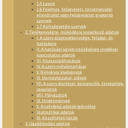
1.5 Lapok
1.6 Felettes, felügyeleti, törvényességi
ellenőrzést vagy felügyeletet gyakorló
szervek
1.7 Költségvetési szervek
2. Tevékenységre, működésre vonatkozó adatok
I. A szerv alaptevékenysége, feladat- és
hatásköre
II. A hatósági ügyek intézésének rendjével
kapcsolatos adatok
III. Közszolgáltatások
IV. A szerv nyilvántartásai
V. Nyilvános kiadványok
VI. Döntéshozatal, ülések
VII. A szerv döntései, koncepciók, tervezetek,
javaslatok
VIII. Pályázatok
IX. Hirdetmények
X. Közérdekű adatok igénylése
Statisztikai adatok
XI. Közzétételi listák
3. Gazdálkodási adatok