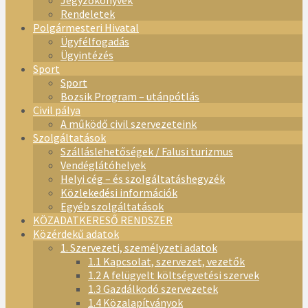
Jegyzőkönyvek
Rendeletek
Polgármesteri Hivatal
Ügyfélfogadás
Ügyintézés
Sport
Sport
Bozsik Program – utánpótlás
Civil pálya
A működő civil szervezeteink
Szolgáltatások
Szálláslehetőségek / Falusi turizmus
Vendéglátóhelyek
Helyi cég – és szolgáltatáshegyzék
Közlekedési információk
Egyéb szolgáltatások
KÖZADATKERESŐ RENDSZER
Közérdekű adatok
1. Szervezeti, személyzeti adatok
1.1 Kapcsolat, szervezet, vezetők
1.2 A felügyelt költségvetési szervek
1.3 Gazdálkodó szervezetek
1.4 Közalapítványok