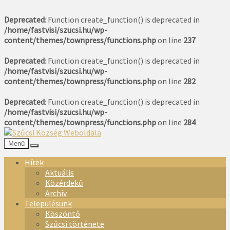
Deprecated
: Function create_function() is deprecated in
/home/fastvisi/szucsi.hu/wp-
content/themes/townpress/functions.php
on line
237
Deprecated
: Function create_function() is deprecated in
/home/fastvisi/szucsi.hu/wp-
content/themes/townpress/functions.php
on line
282
Deprecated
: Function create_function() is deprecated in
/home/fastvisi/szucsi.hu/wp-
content/themes/townpress/functions.php
on line
284
Menü
Hírek
Aktuális
Közérdekű
Archív
Településünk
Köszöntő
Szűcsi története