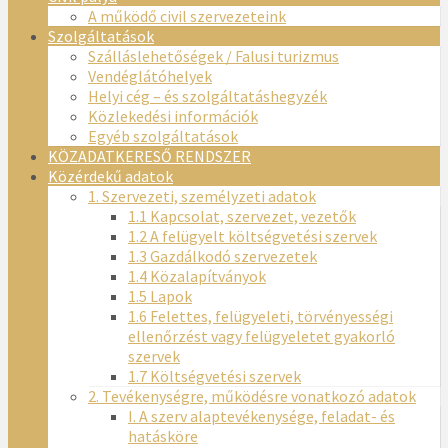
A működő civil szervezeteink
Szolgáltatások
Szálláslehetőségek / Falusi turizmus
Vendéglátóhelyek
Helyi cég – és szolgáltatáshegyzék
Közlekedési információk
Egyéb szolgáltatások
KÖZADATKERESŐ RENDSZER
Közérdekű adatok
1. Szervezeti, személyzeti adatok
1.1 Kapcsolat, szervezet, vezetők
1.2 A felügyelt költségvetési szervek
1.3 Gazdálkodó szervezetek
1.4 Közalapítványok
1.5 Lapok
1.6 Felettes, felügyeleti, törvényességi
ellenőrzést vagy felügyeletet gyakorló
szervek
1.7 Költségvetési szervek
2. Tevékenységre, működésre vonatkozó adatok
I. A szerv alaptevékenysége, feladat- és
hatásköre