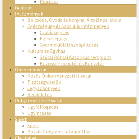
Pincesor
Galériák
Intézmények
Bölcsőde, Óvoda és konyha, Általános Iskola
Egészségügy és Szociális intézmények
Családsegítés
Egészségügy
Gyermekjóléti szolgáltatás
Kultúra és Egyház
Szűcsi Római Katolikus templom
Közösségi Színtér és Könyvtár
Önkormányzat
Közös Önkormányzati Hivatal
Tisztségviselők
Jegyzőkönyvek
Rendeletek
Polgármesteri Hivatal
Ügyfélfogadás
Ügyintézés
Sport
Sport
Bozsik Program – utánpótlás
Civil pálya