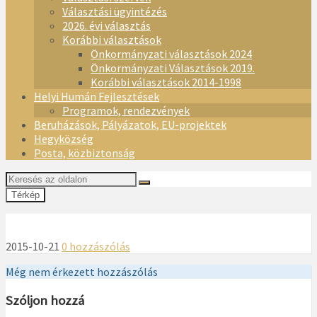
Választási ügyintézés
2026. évi választás
Korábbi választások
Önkormányzati választások 2024
Önkormányzati Választások 2019.
Korábbi választások 2014-1998
Helyi Humán Fejlesztések
Programok, rendezvények
Beruházások, Pályázatok, EU-projektek
Hegyközség
Posta, közbiztonság
Térkép
2015-10-21
0 hozzászólás
Még nem érkezett hozzászólás
Szóljon hozzá