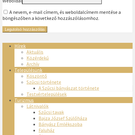
Weboldal
A nevem, e-mail címem, és weboldalcímem mentése a
böngészőben a következő hozzászólásomhoz.
Hírek
Aktuális
Közérdekű
Archív
Településünk
Köszöntő
Szűcsi története
A Szűcsi bányászat története
Testvértelepülések
Turizmus
Látnivalók
Szűcsi tavak
Bajza József Szülőháza
Bányász Emlékszoba
Faluház