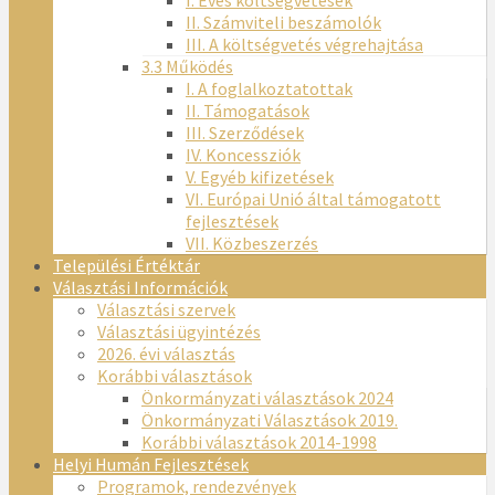
I. Éves költségvetések
II. Számviteli beszámolók
III. A költségvetés végrehajtása
3.3 Működés
I. A foglalkoztatottak
II. Támogatások
III. Szerződések
IV. Koncessziók
V. Egyéb kifizetések
VI. Európai Unió által támogatott
fejlesztések
VII. Közbeszerzés
Települési Értéktár
Választási Információk
Választási szervek
Választási ügyintézés
2026. évi választás
Korábbi választások
Önkormányzati választások 2024
Önkormányzati Választások 2019.
Korábbi választások 2014-1998
Helyi Humán Fejlesztések
Programok, rendezvények