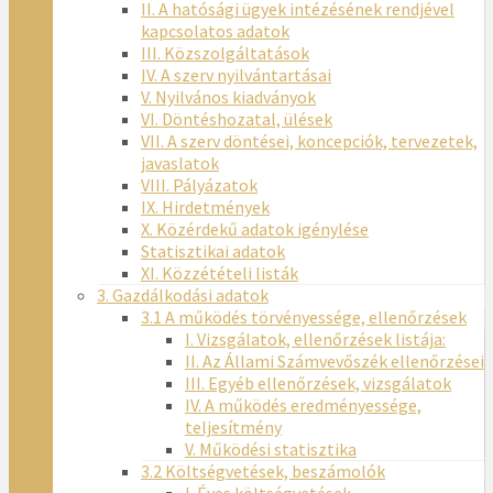
II. A hatósági ügyek intézésének rendjével
kapcsolatos adatok
III. Közszolgáltatások
IV. A szerv nyilvántartásai
V. Nyilvános kiadványok
VI. Döntéshozatal, ülések
VII. A szerv döntései, koncepciók, tervezetek,
javaslatok
VIII. Pályázatok
IX. Hirdetmények
X. Közérdekű adatok igénylése
Statisztikai adatok
XI. Közzétételi listák
3. Gazdálkodási adatok
3.1 A működés törvényessége, ellenőrzések
I. Vizsgálatok, ellenőrzések listája:
II. Az Állami Számvevőszék ellenőrzései
III. Egyéb ellenőrzések, vizsgálatok
IV. A működés eredményessége,
teljesítmény
V. Működési statisztika
3.2 Költségvetések, beszámolók