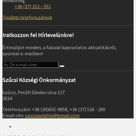
Rendőrség
+36 (37) 312 – 551
További telefonszámok
Iratkozzon fel Hírlevelünkre!
Értesüljön minden, a faluval kapcsolatos aktualitásról,
azonnal e-mailben!
Szűcsi Községi Önkormányzat
Szűcsi, Petőfi Sándor utca 117.
3034
Telefonszám: +36 (30)655-9858, +36 (37) 526 - 200
Email cím:
szucsipolghiv@gmail.com