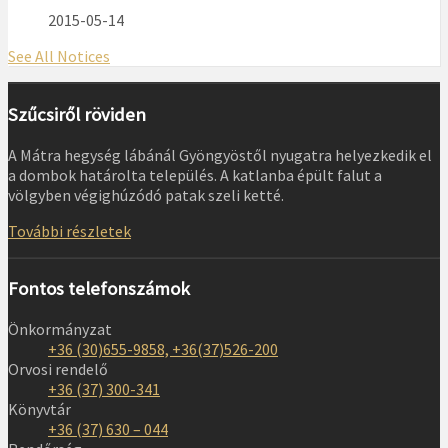
2015-05-14
See All Notices
Szűcsiről röviden
A Mátra hegység lábánál Gyöngyöstől nyugatra helyezkedik el
a dombok határolta település. A katlanba épült falut a
völgyben végighúzódó patak szeli ketté.
További részletek
Fontos telefonszámok
Önkormányzat
+36 (30)655-9858, +36(37)526-200
Orvosi rendelő
+36 (37) 300-341
Könyvtár
+36 (37) 630 – 044