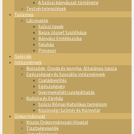
A Szűcsi bányászat története
Testvértelepülések
Turizmus
Látnivalók
Szűcsi tavak
Bajza József Szülőháza
Bányász Emlékszoba
Faluház
Pincesor
Galériák
Intézmények
Bölcsőde, Óvoda és konyha, Általános Iskola
Egészségügy és Szociális intézmények
Családsegítés
Egészségügy
Gyermekjóléti szolgáltatás
Kultúra és Egyház
Szűcsi Római Katolikus templom
Közösségi Színtér és Könyvtár
Önkormányzat
Közös Önkormányzati Hivatal
Tisztségviselők