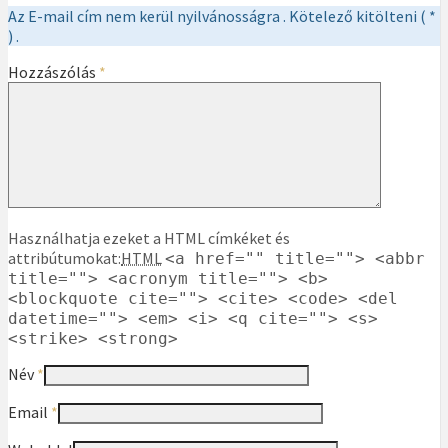
Az E-mail cím nem kerül nyilvánosságra . Kötelező kitölteni ( *
) .
Hozzászólás
*
Használhatja ezeket a HTML címkéket és
attribútumokat:
HTML
<a href="" title=""> <abbr
title=""> <acronym title=""> <b>
<blockquote cite=""> <cite> <code> <del
datetime=""> <em> <i> <q cite=""> <s>
<strike> <strong>
Név
*
Email
*