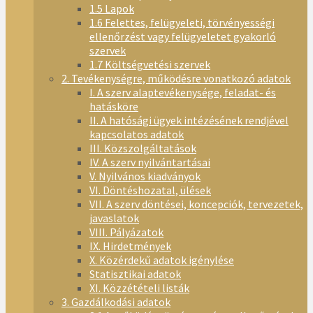
1.5 Lapok
1.6 Felettes, felügyeleti, törvényességi
ellenőrzést vagy felügyeletet gyakorló
szervek
1.7 Költségvetési szervek
2. Tevékenységre, működésre vonatkozó adatok
I. A szerv alaptevékenysége, feladat- és
hatásköre
II. A hatósági ügyek intézésének rendjével
kapcsolatos adatok
III. Közszolgáltatások
IV. A szerv nyilvántartásai
V. Nyilvános kiadványok
VI. Döntéshozatal, ülések
VII. A szerv döntései, koncepciók, tervezetek,
javaslatok
VIII. Pályázatok
IX. Hirdetmények
X. Közérdekű adatok igénylése
Statisztikai adatok
XI. Közzétételi listák
3. Gazdálkodási adatok