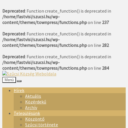
Deprecated
: Function create_function() is deprecated in
/home/fastvisi/szucsi.hu/wp-
content/themes/townpress/functions.php
on line
237
Deprecated
: Function create_function() is deprecated in
/home/fastvisi/szucsi.hu/wp-
content/themes/townpress/functions.php
on line
282
Deprecated
: Function create_function() is deprecated in
/home/fastvisi/szucsi.hu/wp-
content/themes/townpress/functions.php
on line
284
Menü
Hírek
Aktuális
Közérdekű
Archív
Településünk
Köszöntő
Szűcsi története