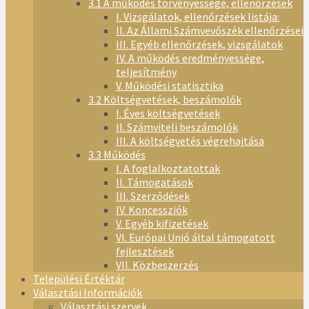
3.1 A működés törvényessége, ellenőrzések
I. Vizsgálatok, ellenőrzések listája:
II. Az Állami Számvevőszék ellenőrzései
III. Egyéb ellenőrzések, vizsgálatok
IV. A működés eredményessége,
teljesítmény
V. Működési statisztika
3.2 Költségvetések, beszámolók
I. Éves költségvetések
II. Számviteli beszámolók
III. A költségvetés végrehajtása
3.3 Működés
I. A foglalkoztatottak
II. Támogatások
III. Szerződések
IV. Koncessziók
V. Egyéb kifizetések
VI. Európai Unió által támogatott
fejlesztések
VII. Közbeszerzés
Települési Értéktár
Választási Információk
Választási szervek