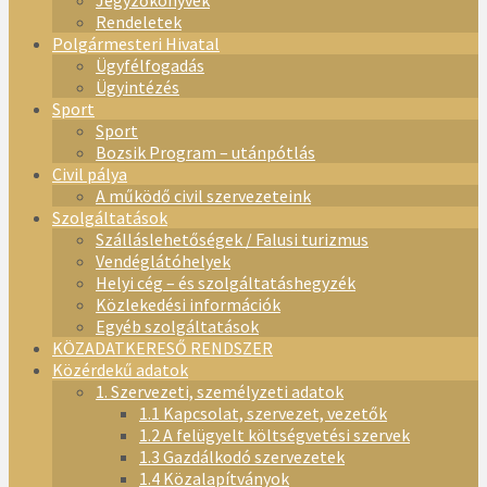
Jegyzőkönyvek
Rendeletek
Polgármesteri Hivatal
Ügyfélfogadás
Ügyintézés
Sport
Sport
Bozsik Program – utánpótlás
Civil pálya
A működő civil szervezeteink
Szolgáltatások
Szálláslehetőségek / Falusi turizmus
Vendéglátóhelyek
Helyi cég – és szolgáltatáshegyzék
Közlekedési információk
Egyéb szolgáltatások
KÖZADATKERESŐ RENDSZER
Közérdekű adatok
1. Szervezeti, személyzeti adatok
1.1 Kapcsolat, szervezet, vezetők
1.2 A felügyelt költségvetési szervek
1.3 Gazdálkodó szervezetek
1.4 Közalapítványok