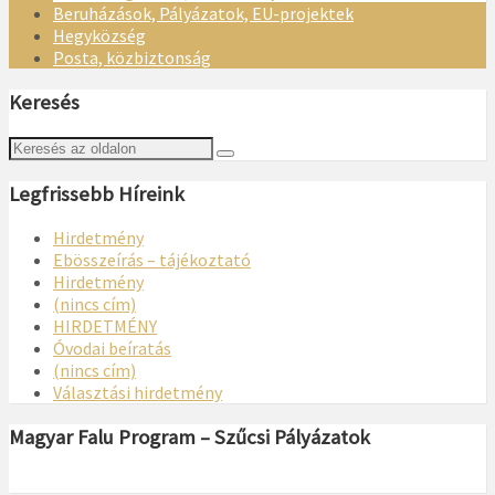
Beruházások, Pályázatok, EU-projektek
Hegyközség
Posta, közbiztonság
Keresés
Legfrissebb Híreink
Hirdetmény
Ebösszeírás – tájékoztató
Hirdetmény
(nincs cím)
HIRDETMÉNY
Óvodai beíratás
(nincs cím)
Választási hirdetmény
Magyar Falu Program – Szűcsi Pályázatok