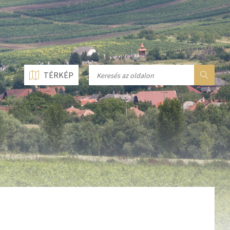
n line
237
n line
282
n line
284
TÉRKÉP