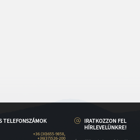
S TELEFONSZÁMOK
IRATKOZZON FEL
HÍRLEVELÜNKRE!
+36 (30)655-9858,
+36(37)526-200