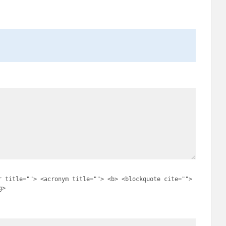
r title=""> <acronym title=""> <b> <blockquote cite="">
g>