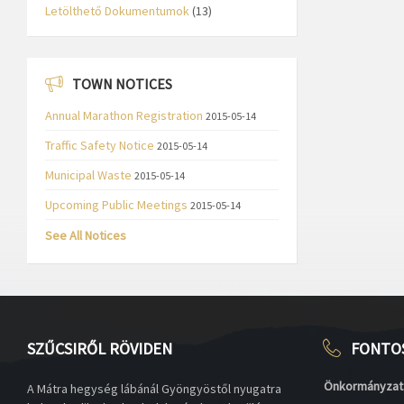
Letölthető Dokumentumok
(13)
TOWN NOTICES
Annual Marathon Registration
2015-05-14
Traffic Safety Notice
2015-05-14
Municipal Waste
2015-05-14
Upcoming Public Meetings
2015-05-14
See All Notices
SZŰCSIRŐL RÖVIDEN
FONTO
Önkormányzat
A Mátra hegység lábánál Gyöngyöstől nyugatra