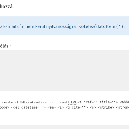
 hozzá
z E-mail cím nem kerül nyilvánosságra . Kötelező kitölteni ( * ) .
ólás
*
ja ezeket a HTML címkéket és attribútumokat:
HTML
<a href="" title=""> <abb
code> <del datetime=""> <em> <i> <q cite=""> <s> <strike> <stron