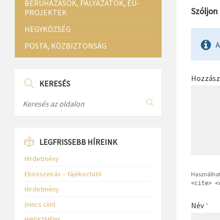
BERUHÁZÁSOK, PÁLYÁZATOK, EU-
Szóljon
PROJEKTEK
HEGYKÖZSÉG
A
POSTA, KÖZBIZTONSÁG
Hozzász
KERESÉS
LEGFRISSEBB HÍREINK
Hirdetmény
Ebösszeírás – tájékoztató
Használhat
<cite> <
Hirdetmény
(nincs cím)
Név
*
HIRDETMÉNY