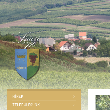
Deprecated
: Function create_function() is deprecated in
/home/fa
Deprecated
: Function create_function() is deprecated in
/home/fa
Deprecated
: Function create_function() is deprecated in
/home/fa
HÍREK
TELEPÜLÉSÜNK