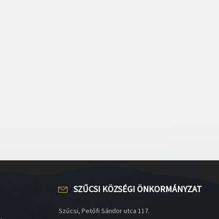
SZŰCSI KÖZSÉGI ÖNKORMÁNYZAT
Szűcsi, Petőfi Sándor utca 117.