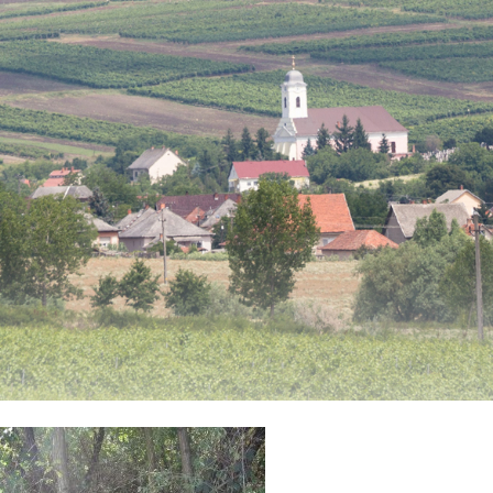
stvisi/szucsi.hu/wp-content/themes/townpress/functions.php
o
stvisi/szucsi.hu/wp-content/themes/townpress/functions.php
o
stvisi/szucsi.hu/wp-content/themes/townpress/functions.php
o