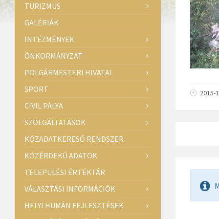
TURIZMUS
GALÉRIÁK
INTÉZMÉNYEK
ÖNKORMÁNYZAT
POLGÁRMESTERI HIVATAL
SPORT
2015-
CIVIL PÁLYA
SZOLGÁLTATÁSOK
KÖZADATKERESŐ RENDSZER
KÖZÉRDEKŰ ADATOK
TELEPÜLÉSI ÉRTÉKTÁR
M
VÁLASZTÁSI INFORMÁCIÓK
HELYI HUMÁN FEJLESZTÉSEK