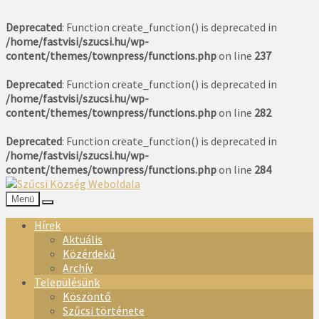
Deprecated
: Function create_function() is deprecated in
/home/fastvisi/szucsi.hu/wp-
content/themes/townpress/functions.php
on line
237
Deprecated
: Function create_function() is deprecated in
/home/fastvisi/szucsi.hu/wp-
content/themes/townpress/functions.php
on line
282
Deprecated
: Function create_function() is deprecated in
/home/fastvisi/szucsi.hu/wp-
content/themes/townpress/functions.php
on line
284
Menü
Hírek
Aktuális
Közérdekű
Archív
Településünk
Köszöntő
Szűcsi története