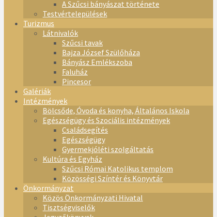
A Szűcsi bányászat története
Testvértelepülések
Turizmus
Látnivalók
Szűcsi tavak
Bajza József Szülőháza
Bányász Emlékszoba
Faluház
Pincesor
Galériák
Intézmények
Bölcsőde, Óvoda és konyha, Általános Iskola
Egészségügy és Szociális intézmények
Családsegítés
Egészségügy
Gyermekjóléti szolgáltatás
Kultúra és Egyház
Szűcsi Római Katolikus templom
Közösségi Színtér és Könyvtár
Önkormányzat
Közös Önkormányzati Hivatal
Tisztségviselők