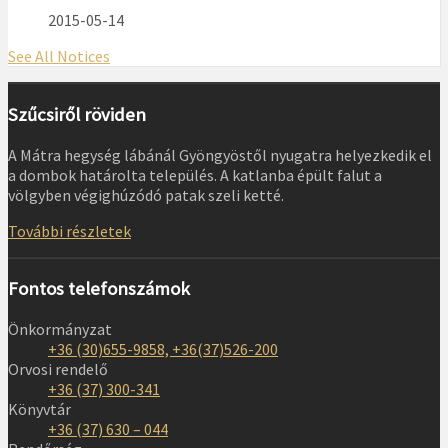
2015-05-14
See All Notices
Szűcsiről röviden
A Mátra hegység lábánál Gyöngyöstől nyugatra helyezkedik el
a dombok határolta település. A katlanba épült falut a
völgyben végighúzódó patak szeli ketté.
További részletek
Fontos telefonszámok
Önkormányzat
+36 (30)655-9858, +36(37)526-200
Orvosi rendelő
+36 (37) 300-341
Könyvtár
+36 (37) 630 – 044