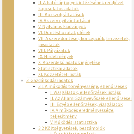
II. A hatósági ügyek intézésének rendjével
kapcsolatos adatok
III. Közszolgáltatások
IV. A szerv nyilvántartásai
V. Nyilvános kiadványok
VI. Döntéshozatal, ülések
VII. A szerv döntései, koncepciók, tervezetek,
javaslatok
VIII. Pályázatok
IX. Hirdetmények
X. Közérdekű adatok igénylése
Statisztikai adatok
XI. Közzétételi listák
3. Gazdálkodási adatok
3.1 A működés törvényessége, ellenőrzések
I. Vizsgálatok, ellenőrzések listája:
II. Az Állami Számvevőszék ellenőrzései
III. Egyéb ellenőrzések, vizsgálatok
IV. A működés eredményessége,
teljesítmény
V. Működési statisztika
3.2 Költségvetések, beszámolók