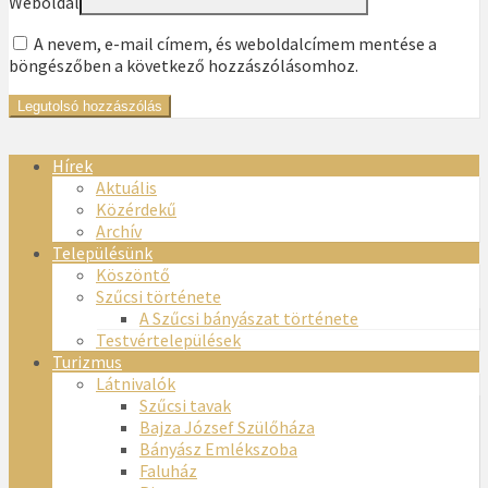
Weboldal
A nevem, e-mail címem, és weboldalcímem mentése a
böngészőben a következő hozzászólásomhoz.
Hírek
Aktuális
Közérdekű
Archív
Településünk
Köszöntő
Szűcsi története
A Szűcsi bányászat története
Testvértelepülések
Turizmus
Látnivalók
Szűcsi tavak
Bajza József Szülőháza
Bányász Emlékszoba
Faluház