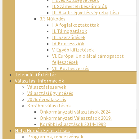
I. Éves költségvetések
II. Számviteli beszámolók
III. A költségvetés végrehajtása
3.3 Működés
I. A foglalkoztatottak
II. Támogatások
III. Szerződések
IV. Koncessziók
V. Egyéb kifizetések
VI. Európai Unió által támogatott
fejlesztések
VII. Közbeszerzés
Települési Értéktár
Választási Információk
Választási szervek
Választási ügyintézés
2026. évi választás
Korábbi választások
Önkormányzati választások 2024
Önkormányzati Választások 2019.
Korábbi választások 2014-1998
Helyi Humán Fejlesztések
Programok, rendezvények