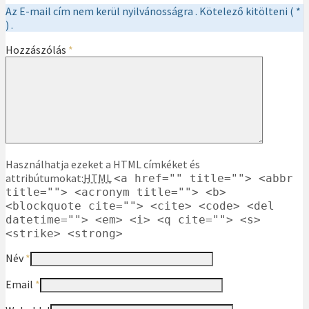
Az E-mail cím nem kerül nyilvánosságra . Kötelező kitölteni ( *
) .
Hozzászólás
*
Használhatja ezeket a HTML címkéket és
attribútumokat:
HTML
<a href="" title=""> <abbr
title=""> <acronym title=""> <b>
<blockquote cite=""> <cite> <code> <del
datetime=""> <em> <i> <q cite=""> <s>
<strike> <strong>
Név
*
Email
*