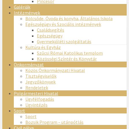
Pincesor
Galériák
Intézmények
Bölcsőde, Óvoda és konyha, Általános Iskola
Egészségügy és Szociális intézmények
Családsegítés
Egészségügy
Gyermekjóléti szolgáltatás
Kultúra és Egyház
Szűcsi Római Katolikus templom
Közösségi Színtér és Könyvtár
Önkormányzat
Közös Önkormányzati Hivatal
Tisztségviselők
Jegyzőkönyvek
Rendeletek
Polgármesteri Hivatal
Ügyfélfogadás
Ügyintézés
Sport
Sport
Bozsik Program – utánpótlás
Civil pálya