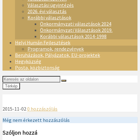
Választási ügyintézés
2026. évi választás
Korábbi választások
Önkormányzati választások 2024
Önkormányzati Választások 2019.
Korábbi választások 2014-1998
Helyi Humán Fejlesztések
Programok, rendezvények
Beruházások, Pályázatok, EU-projektek
Hegyközség
Posta, közbiztonság
Térkép
2015-11-02
0 hozzászólás
Még nem érkezett hozzászólás
Szóljon hozzá