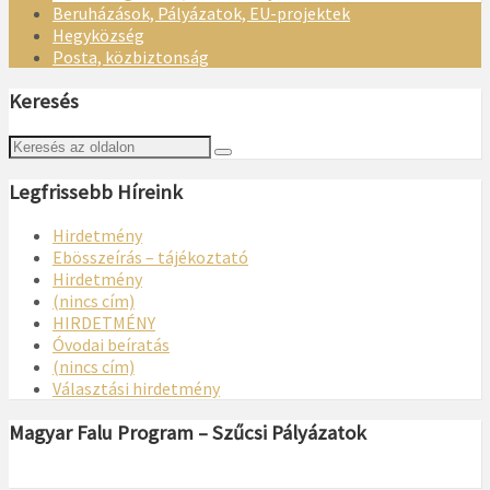
Beruházások, Pályázatok, EU-projektek
Hegyközség
Posta, közbiztonság
Keresés
Legfrissebb Híreink
Hirdetmény
Ebösszeírás – tájékoztató
Hirdetmény
(nincs cím)
HIRDETMÉNY
Óvodai beíratás
(nincs cím)
Választási hirdetmény
Magyar Falu Program – Szűcsi Pályázatok