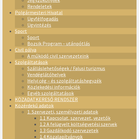
Jegyzőkönyvek
Rendeletek
Polgármesteri Hivatal
Ügyfélfogadás
Ügyintézés
Sport
Sport
Bozsik Program – utánpótlás
Civil pálya
A működő civil szervezeteink
Szolgáltatások
Szálláslehetőségek / Falusi turizmus
Vendéglátóhelyek
Helyi cég – és szolgáltatáshegyzék
Közlekedési információk
Egyéb szolgáltatások
KÖZADATKERESŐ RENDSZER
Közérdekű adatok
1. Szervezeti, személyzeti adatok
1.1 Kapcsolat, szervezet, vezetők
1.2 A felügyelt költségvetési szervek
1.3 Gazdálkodó szervezetek
1.4 Közalapítványok