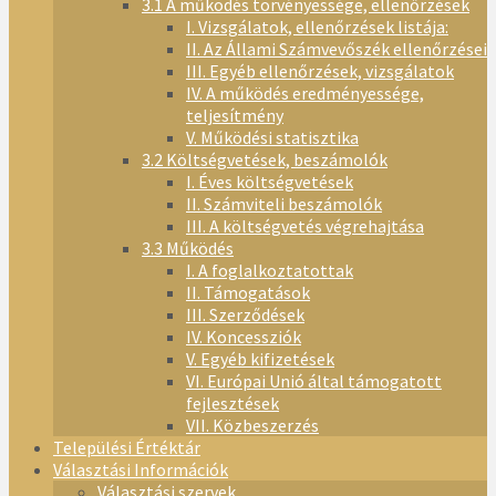
3.1 A működés törvényessége, ellenőrzések
I. Vizsgálatok, ellenőrzések listája:
II. Az Állami Számvevőszék ellenőrzései
III. Egyéb ellenőrzések, vizsgálatok
IV. A működés eredményessége,
teljesítmény
V. Működési statisztika
3.2 Költségvetések, beszámolók
I. Éves költségvetések
II. Számviteli beszámolók
III. A költségvetés végrehajtása
3.3 Működés
I. A foglalkoztatottak
II. Támogatások
III. Szerződések
IV. Koncessziók
V. Egyéb kifizetések
VI. Európai Unió által támogatott
fejlesztések
VII. Közbeszerzés
Települési Értéktár
Választási Információk
Választási szervek