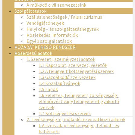
A működő civil szervezeteink
Szolgáltatások
Szálláslehetőségek / Falusi turizmus
Vendéglátóhelyek
Helyi cég – és szolgáltatáshegyzék
Közlekedési információk
Egyéb szolgáltatások
KÖZADATKERESŐ RENDSZER
Közérdekű adatok
1. Szervezeti, személyzeti adatok
1.1 Kapcsolat, szervezet, vezetők
1.2 A felügyelt költségvetési szervek
1.3 Gazdálkodó szervezetek
1.4 Közalapítványok
1.5 Lapok
1.6 Felettes, felügyeleti, törvényességi
ellenőrzést vagy felügyeletet gyakorló
szervek
1.7 Költségvetési szervek
2. Tevékenységre, működésre vonatkozó adatok
I. A szerv alaptevékenysége, feladat- és
hatásköre