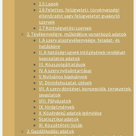
1.5 Lapok
1.6 Felettes, felügyeleti, törvényességi
ellenőrzést vagy felügyeletet gyakorló
szervek
1.7 Költségvetési szervek
2. Tevékenységre, működésre vonatkozó adatok
I. A szerv alaptevékenysége, feladat- és
hatásköre
II. A hatósági ügyek intézésének rendjével
kapcsolatos adatok
III. Közszolgáltatások
IV. A szerv nyilvántartásai
V. Nyilvános kiadványok
VI. Döntéshozatal, ülések
VII. A szerv döntései, koncepciók, tervezetek,
javaslatok
VIII. Pályázatok
IX. Hirdetmények
X. Közérdekű adatok igénylése
Statisztikai adatok
XI. Közzétételi listák
3. Gazdálkodási adatok