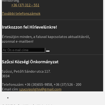
Rendőrség
+36 (37) 312 – 551
További telefonszámok
Iratkozzon fel Hírlevelünkre!
Értesüljön minden, a faluval kapcsolatos aktualitásról,
azonnal e-mailben!
Szűcsi Községi Önkormányzat
Szűcsi, Petőfi Sándor utca 117.
3034
Telefonszám: +36 (30)655-9858, +36 (37) 526 - 200
Email cím:
szucsipolghiv@gmail.com