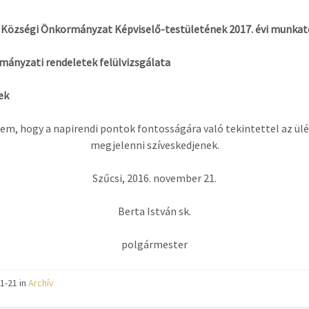
 Községi Önkormányzat Képviselő-testületének 2017. évi munkat
ányzati rendeletek felülvizsgálata
ek
em, hogy a napirendi pontok fontosságára való tekintettel az ül
megjelenni szíveskedjenek.
Szűcsi, 2016. november 21.
Berta István sk.
polgármester
1-21 in
Archív