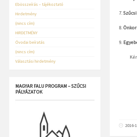
Ebösszeírás – tájékoztató
Szűcsi
Hirdetmény
(nincs cím)
Önkorm
HIRDETMÉNY
Egyeb
Óvodai beíratás
(nincs cím)
Kér
Választási hirdetmény
MAGYAR FALU PROGRAM – SZŰCSI
PÁLYÁZATOK
2016-1