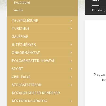
Közérdekű
Archív
Főoldal
TELEPÜLÉSÜNK
TURIZMUS
GALÉRIÁK
INTÉZMÉNYEK
ÖNKORMÁNYZAT
POLGÁRMESTERI HIVATAL
SPORT
Magyaro
CIVIL PÁLYA
bi
SZOLGÁLTATÁSOK
KÖZADATKERESŐ RENDSZER
KÖZÉRDEKŰ ADATOK