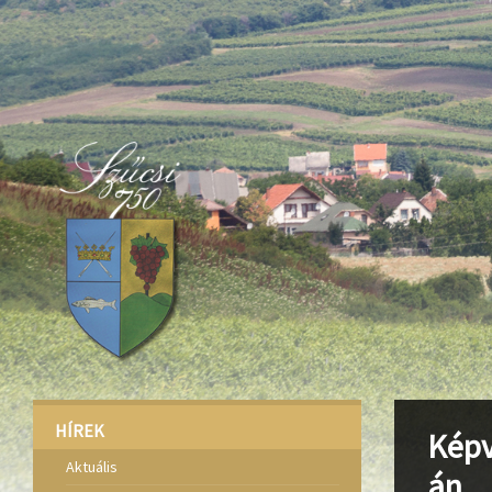
Deprecated
: Function create_function() is deprecated in
/home/fa
Deprecated
: Function create_function() is deprecated in
/home/fa
Deprecated
: Function create_function() is deprecated in
/home/fa
HÍREK
Képv
Aktuális
án