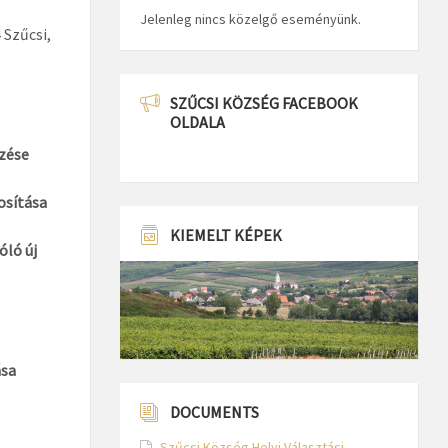
Jelenleg nincs közelgő eseményünk.
 Szűcsi,
SZŰCSI KÖZSÉG FACEBOOK
OLDALA
ezése
osítása
KIEMELT KÉPEK
óló új
ása
DOCUMENTS
Szűcsi Község Helyi Választási