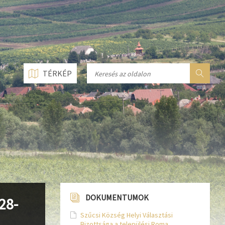
n line
237
n line
282
n line
284
TÉRKÉP
DOKUMENTUMOK
28-
Szűcsi Község Helyi Választási
Bizottsága a települési Roma