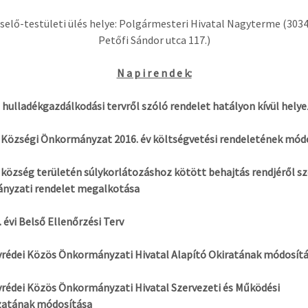
selő-testületi ülés helye: Polgármesteri Hivatal Nagyterme (3034
Petőfi Sándor utca 117.)
N a p i r e n d e k:
i hulladékgazdálkodási tervről szóló rendelet hatályon kívül hely
 Községi Önkormányzat 2016. év költségvetési rendeletének mód
 község területén súlykorlátozáshoz kötött behajtás rendjéről sz
nyzati rendelet megalkotása
. évi Belső Ellenőrzési Terv
rédei Közös Önkormányzati Hivatal Alapító Okiratának módosít
rédei Közös Önkormányzati Hivatal Szervezeti és Működési
zatának módosítása