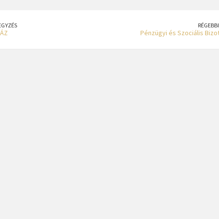
EGYZÉS
RÉGEBBI
HÁZ
Pénzügyi és Szociális Bizot