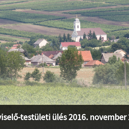
stvisi/szucsi.hu/wp-content/themes/townpress/functions.php
o
stvisi/szucsi.hu/wp-content/themes/townpress/functions.php
o
stvisi/szucsi.hu/wp-content/themes/townpress/functions.php
o
iselő-testületi ülés 2016. november 