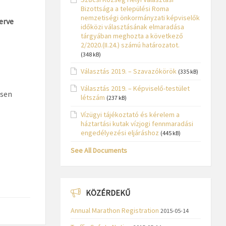
Bizottsága a települési Roma
nemzetiségi önkormányzati képviselők
erve
időközi választásának elmaradása
tárgyában meghozta a következő
2/2020.(II.24.) számú határozatot.
(348 kB)
Választás 2019. – Szavazókörök
(335 kB)
Választás 2019. – Képviselő-testület
ésen
létszám
(237 kB)
Vízügyi tájékoztató és kérelem a
háztartási kutak vízjogi fennmaradási
engedélyezési eljáráshoz
(445 kB)
See All Documents
KÖZÉRDEKŰ
Annual Marathon Registration
2015-05-14