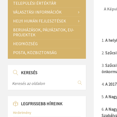
TELEPÜLÉSI ÉRTÉKTÁR
A Képvi
VÁLASZTÁSI INFORMÁCIÓK
HELYI HUMÁN FEJLESZTÉSEK
BERUHÁZÁSOK, PÁLYÁZATOK, EU-
PROJEKTEK
A hely
HEGYKÖZSÉG
POSTA, KÖZBIZTONSÁG
Szűcsi
Szűcsi
önkormá
KERESÉS
A 2017
A Nagy
LEGFRISSEBB HÍREINK
A Nagy
Hirdetmény
Szabály