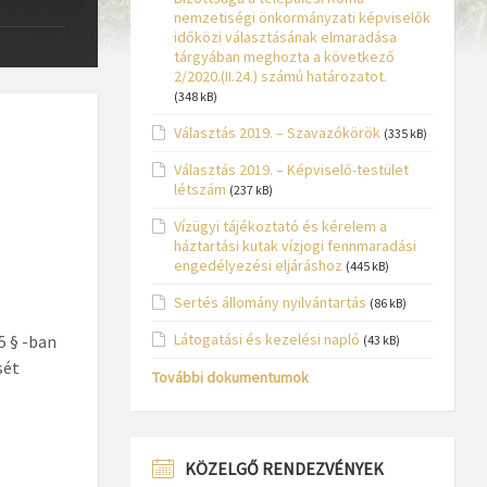
nemzetiségi önkormányzati képviselők
időközi választásának elmaradása
tárgyában meghozta a következő
2/2020.(II.24.) számú határozatot.
(348 kB)
Választás 2019. – Szavazókörök
(335 kB)
Választás 2019. – Képviselő-testület
létszám
(237 kB)
Vízügyi tájékoztató és kérelem a
háztartási kutak vízjogi fennmaradási
engedélyezési eljáráshoz
(445 kB)
Sertés állomány nyilvántartás
(86 kB)
Látogatási és kezelési napló
5 § -ban
(43 kB)
sét
További dokumentumok
KÖZELGŐ RENDEZVÉNYEK