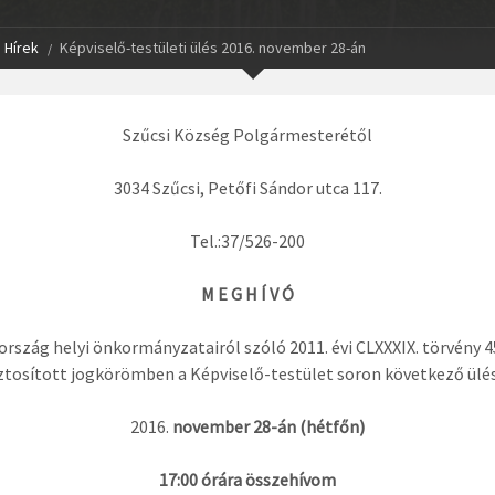
Hírek
Képviselő-testületi ülés 2016. november 28-án
Szűcsi Község Polgármesterétől
3034 Szűcsi, Petőfi Sándor utca 117.
Tel.:37/526-200
M E G H Í V Ó
rszág helyi önkormányzatairól szóló 2011. évi CLXXXIX. törvény 4
ztosított jogkörömben a Képviselő-testület soron következő ülé
november 28-án (hétfőn)
17:00 órára összehívom