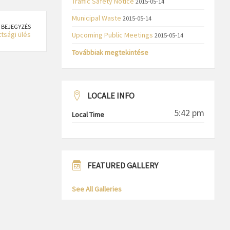
Traffic Safety Notice
2015-05-14
Municipal Waste
2015-05-14
 BEJEGYZÉS
tsági ülés
Upcoming Public Meetings
2015-05-14
Továbbiak megtekintése
LOCALE INFO
5:42 pm
Local Time
FEATURED GALLERY
See All Galleries