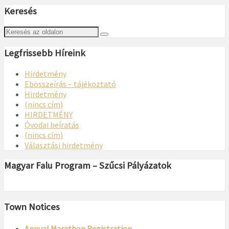
Keresés
Legfrissebb Híreink
Hirdetmény
Ebösszeírás – tájékoztató
Hirdetmény
(nincs cím)
HIRDETMÉNY
Óvodai beíratás
(nincs cím)
Választási hirdetmény
Magyar Falu Program – Szűcsi Pályázatok
Town Notices
Annual Marathon Registration