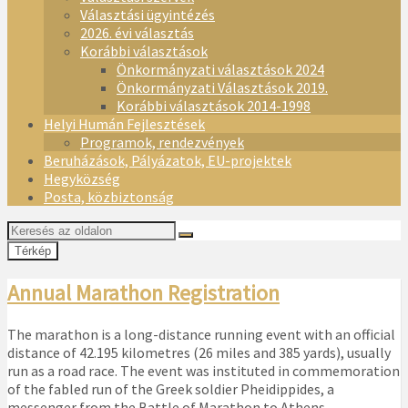
Választási ügyintézés
2026. évi választás
Korábbi választások
Önkormányzati választások 2024
Önkormányzati Választások 2019.
Korábbi választások 2014-1998
Helyi Humán Fejlesztések
Programok, rendezvények
Beruházások, Pályázatok, EU-projektek
Hegyközség
Posta, közbiztonság
Térkép
Annual Marathon Registration
The marathon is a long-distance running event with an official
distance of 42.195 kilometres (26 miles and 385 yards), usually
run as a road race. The event was instituted in commemoration
of the fabled run of the Greek soldier Pheidippides, a
messenger from the Battle of Marathon to Athens.