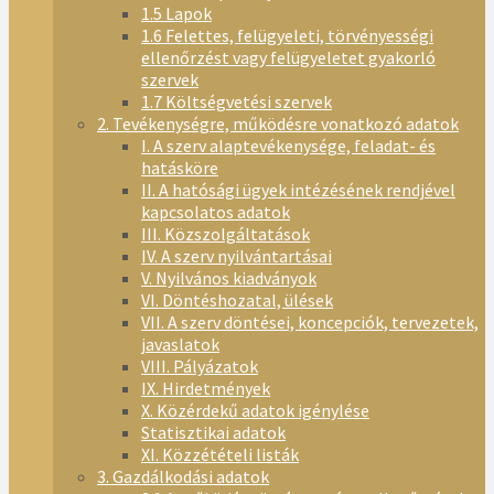
1.5 Lapok
1.6 Felettes, felügyeleti, törvényességi
ellenőrzést vagy felügyeletet gyakorló
szervek
1.7 Költségvetési szervek
2. Tevékenységre, működésre vonatkozó adatok
I. A szerv alaptevékenysége, feladat- és
hatásköre
II. A hatósági ügyek intézésének rendjével
kapcsolatos adatok
III. Közszolgáltatások
IV. A szerv nyilvántartásai
V. Nyilvános kiadványok
VI. Döntéshozatal, ülések
VII. A szerv döntései, koncepciók, tervezetek,
javaslatok
VIII. Pályázatok
IX. Hirdetmények
X. Közérdekű adatok igénylése
Statisztikai adatok
XI. Közzétételi listák
3. Gazdálkodási adatok