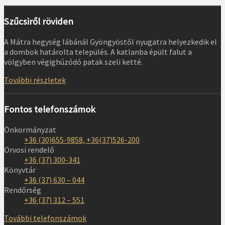
Szűcsiről röviden
A Mátra hegység lábánál Gyöngyöstől nyugatra helyezkedik el
a dombok határolta település. A katlanba épült falut a
völgyben végighúzódó patak szeli ketté.
További részletek
Fontos telefonszámok
Önkormányzat
+36 (30)655-9858, +36(37)526-200
Orvosi rendelő
+36 (37) 300-341
Könyvtár
+36 (37) 630 – 044
Rendőrség
+36 (37) 312 – 551
További telefonszámok