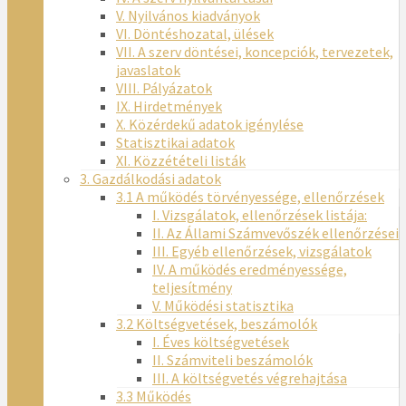
V. Nyilvános kiadványok
VI. Döntéshozatal, ülések
VII. A szerv döntései, koncepciók, tervezetek,
javaslatok
VIII. Pályázatok
IX. Hirdetmények
X. Közérdekű adatok igénylése
Statisztikai adatok
XI. Közzétételi listák
3. Gazdálkodási adatok
3.1 A működés törvényessége, ellenőrzések
I. Vizsgálatok, ellenőrzések listája:
II. Az Állami Számvevőszék ellenőrzései
III. Egyéb ellenőrzések, vizsgálatok
IV. A működés eredményessége,
teljesítmény
V. Működési statisztika
3.2 Költségvetések, beszámolók
I. Éves költségvetések
II. Számviteli beszámolók
III. A költségvetés végrehajtása
3.3 Működés