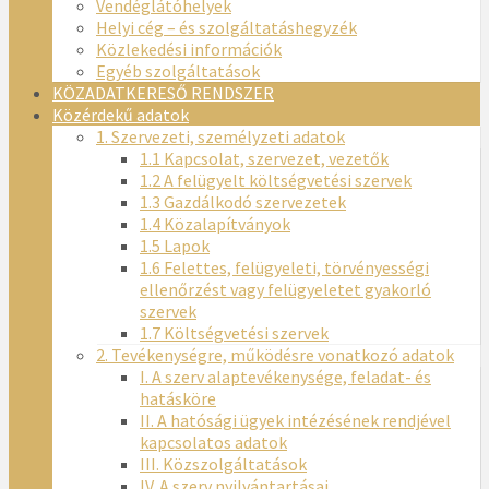
Vendéglátóhelyek
Helyi cég – és szolgáltatáshegyzék
Közlekedési információk
Egyéb szolgáltatások
KÖZADATKERESŐ RENDSZER
Közérdekű adatok
1. Szervezeti, személyzeti adatok
1.1 Kapcsolat, szervezet, vezetők
1.2 A felügyelt költségvetési szervek
1.3 Gazdálkodó szervezetek
1.4 Közalapítványok
1.5 Lapok
1.6 Felettes, felügyeleti, törvényességi
ellenőrzést vagy felügyeletet gyakorló
szervek
1.7 Költségvetési szervek
2. Tevékenységre, működésre vonatkozó adatok
I. A szerv alaptevékenysége, feladat- és
hatásköre
II. A hatósági ügyek intézésének rendjével
kapcsolatos adatok
III. Közszolgáltatások
IV. A szerv nyilvántartásai