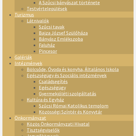
A Szűcsi bányászat története
Testvértelepülések
Turizmus
Látnivalók
Szűcsi tavak
Bajza József Szülőháza
Bányász Emlékszoba
Faluház
Pincesor
Galériák
Intézmények
Bölcsőde, Óvoda és konyha, Általános Iskola
Egészségügy és Szociális intézmények
Családsegítés
Egészségügy
Gyermekjóléti szolgáltatás
Kultúra és Egyház
Szűcsi Római Katolikus templom
Közösségi Színtér és Könyvtár
Önkormányzat
Közös Önkormányzati Hivatal
Tisztségviselők