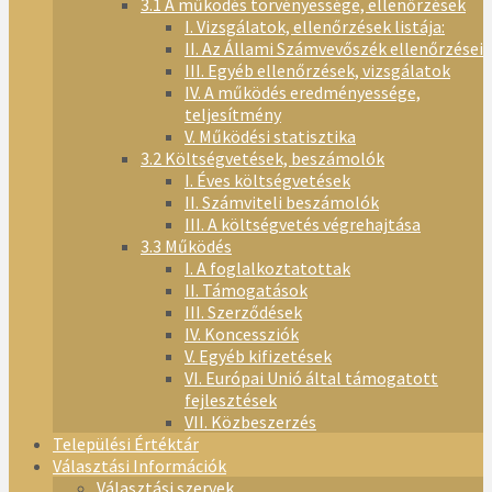
3.1 A működés törvényessége, ellenőrzések
I. Vizsgálatok, ellenőrzések listája:
II. Az Állami Számvevőszék ellenőrzései
III. Egyéb ellenőrzések, vizsgálatok
IV. A működés eredményessége,
teljesítmény
V. Működési statisztika
3.2 Költségvetések, beszámolók
I. Éves költségvetések
II. Számviteli beszámolók
III. A költségvetés végrehajtása
3.3 Működés
I. A foglalkoztatottak
II. Támogatások
III. Szerződések
IV. Koncessziók
V. Egyéb kifizetések
VI. Európai Unió által támogatott
fejlesztések
VII. Közbeszerzés
Települési Értéktár
Választási Információk
Választási szervek