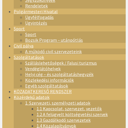
Jegyzőkönyvek
Rendeletek
Polgármesteri Hivatal
Ügyfélfogadás
Ügyintézés
Sport
Sport
Bozsik Program – utánpótlás
Civil pálya
A működő civil szervezeteink
Szolgáltatások
Szálláslehetőségek / Falusi turizmus
Vendéglátóhelyek
Helyi cég – és szolgáltatáshegyzék
Közlekedési információk
Egyéb szolgáltatások
KÖZADATKERESŐ RENDSZER
Közérdekű adatok
1. Szervezeti, személyzeti adatok
1.1 Kapcsolat, szervezet, vezetők
1.2 A felügyelt költségvetési szervek
1.3 Gazdálkodó szervezetek
1.4 Közalapítványok