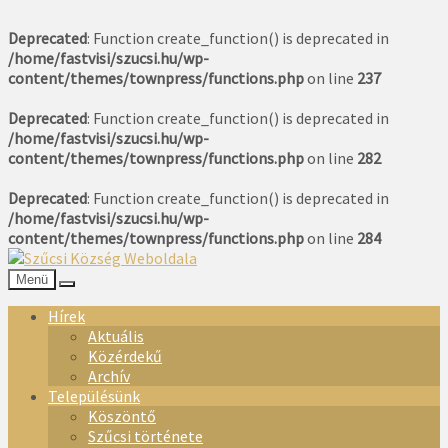
Deprecated
: Function create_function() is deprecated in
/home/fastvisi/szucsi.hu/wp-
content/themes/townpress/functions.php
on line
237
Deprecated
: Function create_function() is deprecated in
/home/fastvisi/szucsi.hu/wp-
content/themes/townpress/functions.php
on line
282
Deprecated
: Function create_function() is deprecated in
/home/fastvisi/szucsi.hu/wp-
content/themes/townpress/functions.php
on line
284
Menü
Hírek
Aktuális
Közérdekű
Archív
Településünk
Köszöntő
Szűcsi története