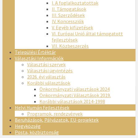
I. A foglalkoztatottak
II. Támogatások
III. Szerződések
IV. Koncessziók
V. Egyéb kifizetések
VI. Európai Unió által támogatott
fejlesztések
VII. Közbeszerzés
Települési Értéktár
Választási Információk
Választási szervek
Választási ügyintézés
2026. évi választás
Korábbi választások
Önkormányzati választások 2024
Önkormányzati Választások 2019.
Korábbi választások 2014-1998
Helyi Humán Fejlesztések
Programok, rendezvények
Beruházások, Pályázatok, EU-projektek
Hegyközség
Posta, közbiztonság