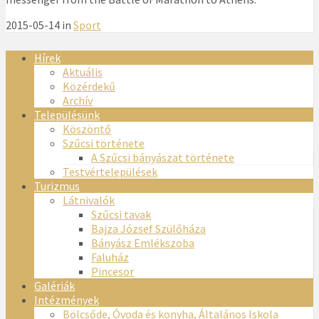
2015-05-14 in
Sport
Hírek
Aktuális
Közérdekű
Archív
Településünk
Köszöntő
Szűcsi története
A Szűcsi bányászat története
Testvértelepülések
Turizmus
Látnivalók
Szűcsi tavak
Bajza József Szülőháza
Bányász Emlékszoba
Faluház
Pincesor
Galériák
Intézmények
Bölcsőde, Óvoda és konyha, Általános Iskola