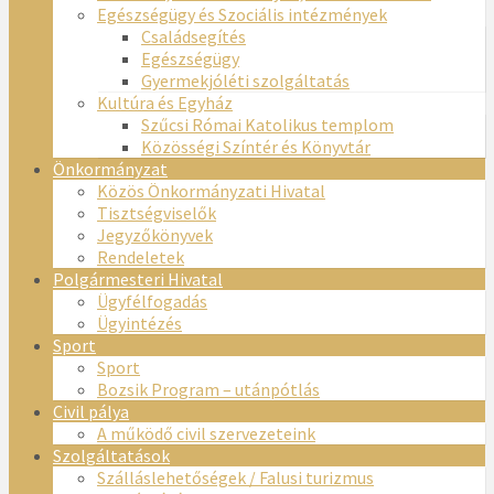
Egészségügy és Szociális intézmények
Családsegítés
Egészségügy
Gyermekjóléti szolgáltatás
Kultúra és Egyház
Szűcsi Római Katolikus templom
Közösségi Színtér és Könyvtár
Önkormányzat
Közös Önkormányzati Hivatal
Tisztségviselők
Jegyzőkönyvek
Rendeletek
Polgármesteri Hivatal
Ügyfélfogadás
Ügyintézés
Sport
Sport
Bozsik Program – utánpótlás
Civil pálya
A működő civil szervezeteink
Szolgáltatások
Szálláslehetőségek / Falusi turizmus