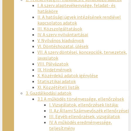
I. A szerv alaptevékenysége, feladat- és
hatásköre
II. A hatósági ügyek intézésének rendjével
kapcsolatos adatok
III. Közszolgáltatások
IV. A szerv nyilvántartásai
V. Nyilvános kiadványok
VI. Döntéshozatal, ülések
VII. A szerv döntései, koncepciók, tervezetek,
javaslatok
VIII. Pályázatok
IX. Hirdetmények
X. Közérdekű adatok igénylése
Statisztikai adatok
XI. Közzétételi listák
3. Gazdálkodási adatok
3.1 A működés törvényessége, ellenőrzések
I. Vizsgálatok, ellenőrzések listája:
II. Az Állami Számvevőszék ellenőrzései
III. Egyéb ellenőrzések, vizsgálatok
IV. A működés eredményessége,
teljesítmény