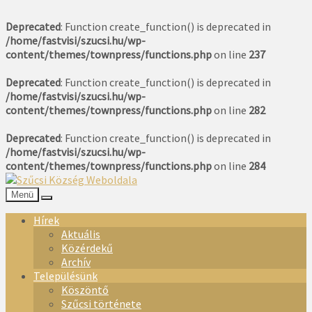
Deprecated
: Function create_function() is deprecated in
/home/fastvisi/szucsi.hu/wp-
content/themes/townpress/functions.php
on line
237
Deprecated
: Function create_function() is deprecated in
/home/fastvisi/szucsi.hu/wp-
content/themes/townpress/functions.php
on line
282
Deprecated
: Function create_function() is deprecated in
/home/fastvisi/szucsi.hu/wp-
content/themes/townpress/functions.php
on line
284
Menü
Hírek
Aktuális
Közérdekű
Archív
Településünk
Köszöntő
Szűcsi története