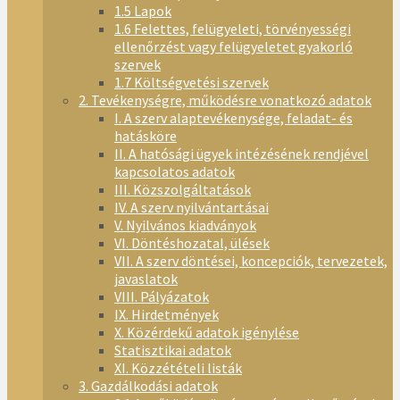
1.5 Lapok
1.6 Felettes, felügyeleti, törvényességi
ellenőrzést vagy felügyeletet gyakorló
szervek
1.7 Költségvetési szervek
2. Tevékenységre, működésre vonatkozó adatok
I. A szerv alaptevékenysége, feladat- és
hatásköre
II. A hatósági ügyek intézésének rendjével
kapcsolatos adatok
III. Közszolgáltatások
IV. A szerv nyilvántartásai
V. Nyilvános kiadványok
VI. Döntéshozatal, ülések
VII. A szerv döntései, koncepciók, tervezetek,
javaslatok
VIII. Pályázatok
IX. Hirdetmények
X. Közérdekű adatok igénylése
Statisztikai adatok
XI. Közzétételi listák
3. Gazdálkodási adatok