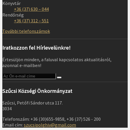
Könyvtár
+36 (37) 630 – 044
Rendőrség
+36 (37) 312 – 551
További telefonszámok
Iratkozzon fel Hírlevelünkre!
Értesüljön minden, a faluval kapcsolatos aktualitásról,
azonnal e-mailben!
Szűcsi Községi Önkormányzat
Szűcsi, Petőfi Sándor utca 117.
3034
Telefonszám: +36 (30)655-9858, +36 (37) 526 - 200
Email cím:
szucsipolghiv@gmail.com