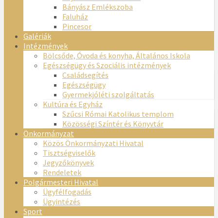
Bányász Emlékszoba
Faluház
Pincesor
Galériák
Intézmények
Bölcsőde, Óvoda és konyha, Általános Iskola
Egészségügy és Szociális intézmények
Családsegítés
Egészségügy
Gyermekjóléti szolgáltatás
Kultúra és Egyház
Szűcsi Római Katolikus templom
Közösségi Színtér és Könyvtár
Önkormányzat
Közös Önkormányzati Hivatal
Tisztségviselők
Jegyzőkönyvek
Rendeletek
Polgármesteri Hivatal
Ügyfélfogadás
Ügyintézés
Sport