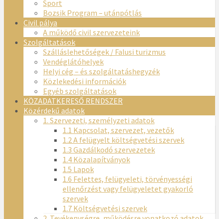
Sport
Bozsik Program – utánpótlás
Civil pálya
A működő civil szervezeteink
Szolgáltatások
Szálláslehetőségek / Falusi turizmus
Vendéglátóhelyek
Helyi cég – és szolgáltatáshegyzék
Közlekedési információk
Egyéb szolgáltatások
KÖZADATKERESŐ RENDSZER
Közérdekű adatok
1. Szervezeti, személyzeti adatok
1.1 Kapcsolat, szervezet, vezetők
1.2 A felügyelt költségvetési szervek
1.3 Gazdálkodó szervezetek
1.4 Közalapítványok
1.5 Lapok
1.6 Felettes, felügyeleti, törvényességi
ellenőrzést vagy felügyeletet gyakorló
szervek
1.7 Költségvetési szervek
2. Tevékenységre, működésre vonatkozó adatok