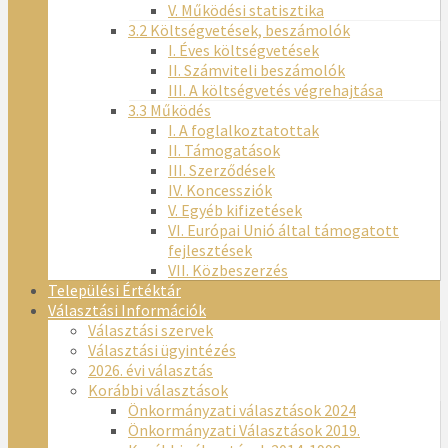
V. Működési statisztika
3.2 Költségvetések, beszámolók
I. Éves költségvetések
II. Számviteli beszámolók
III. A költségvetés végrehajtása
3.3 Működés
I. A foglalkoztatottak
II. Támogatások
III. Szerződések
IV. Koncessziók
V. Egyéb kifizetések
VI. Európai Unió által támogatott
fejlesztések
VII. Közbeszerzés
Települési Értéktár
Választási Információk
Választási szervek
Választási ügyintézés
2026. évi választás
Korábbi választások
Önkormányzati választások 2024
Önkormányzati Választások 2019.