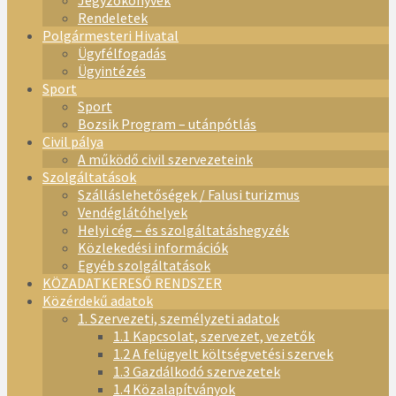
Jegyzőkönyvek
Rendeletek
Polgármesteri Hivatal
Ügyfélfogadás
Ügyintézés
Sport
Sport
Bozsik Program – utánpótlás
Civil pálya
A működő civil szervezeteink
Szolgáltatások
Szálláslehetőségek / Falusi turizmus
Vendéglátóhelyek
Helyi cég – és szolgáltatáshegyzék
Közlekedési információk
Egyéb szolgáltatások
KÖZADATKERESŐ RENDSZER
Közérdekű adatok
1. Szervezeti, személyzeti adatok
1.1 Kapcsolat, szervezet, vezetők
1.2 A felügyelt költségvetési szervek
1.3 Gazdálkodó szervezetek
1.4 Közalapítványok