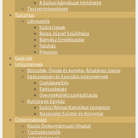
A Szűcsi bányászat története
Testvértelepülések
Turizmus
Látnivalók
Szűcsi tavak
Bajza József Szülőháza
Bányász Emlékszoba
Faluház
Pincesor
Galériák
Intézmények
Bölcsőde, Óvoda és konyha, Általános Iskola
Egészségügy és Szociális intézmények
Családsegítés
Egészségügy
Gyermekjóléti szolgáltatás
Kultúra és Egyház
Szűcsi Római Katolikus templom
Közösségi Színtér és Könyvtár
Önkormányzat
Közös Önkormányzati Hivatal
Tisztségviselők