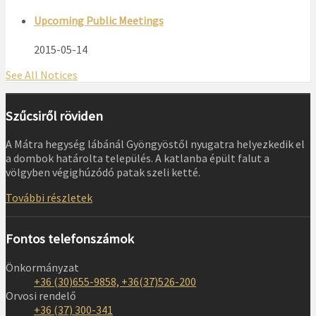
Upcoming Public Meetings
2015-05-14
See All Notices
Szűcsiről röviden
A Mátra hegység lábánál Gyöngyöstől nyugatra helyezkedik el
a dombok határolta település. A katlanba épült falut a
völgyben végighúzódó patak szeli ketté.
További részletek
Fontos telefonszámok
Önkormányzat
+36 (30)655-9858, +36(37)526-200
Orvosi rendelő
+36 (37) 300-341