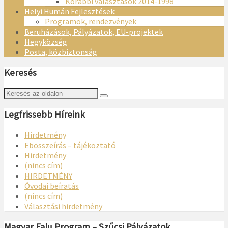
Korábbi választások 2014-1998
Helyi Humán Fejlesztések
Programok, rendezvények
Beruházások, Pályázatok, EU-projektek
Hegyközség
Posta, közbiztonság
Keresés
Legfrissebb Híreink
Hirdetmény
Ebösszeírás – tájékoztató
Hirdetmény
(nincs cím)
HIRDETMÉNY
Óvodai beíratás
(nincs cím)
Választási hirdetmény
Magyar Falu Program – Szűcsi Pályázatok