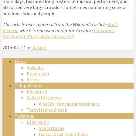
more days, featured long rosters of musical performers, and
attracted very large crowds – sometimes numbering several
hundred thousand people.
This article uses material from the Wikipedia article
Rock
festival
, which is released under the Creative
Commons
Attribution-Share-Alike License 3.0
.
2015-05-14 in
Culture
Hírek
Aktuális
Közérdekű
Archív
Településünk
Köszöntő
Szűcsi története
A Szűcsi bányászat története
Testvértelepülések
Turizmus
Látnivalók
Szűcsi tavak
Bajza József Szülőháza