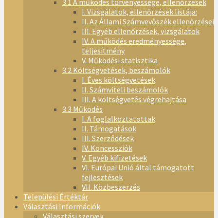
3.1 A működés törvényessége, ellenőrzések
I. Vizsgálatok, ellenőrzések listája:
II. Az Állami Számvevőszék ellenőrzései
III. Egyéb ellenőrzések, vizsgálatok
IV. A működés eredményessége,
teljesítmény
V. Működési statisztika
3.2 Költségvetések, beszámolók
I. Éves költségvetések
II. Számviteli beszámolók
III. A költségvetés végrehajtása
3.3 Működés
I. A foglalkoztatottak
II. Támogatások
III. Szerződések
IV. Koncessziók
V. Egyéb kifizetések
VI. Európai Unió által támogatott
fejlesztések
VII. Közbeszerzés
Települési Értéktár
Választási Információk
Választási szervek