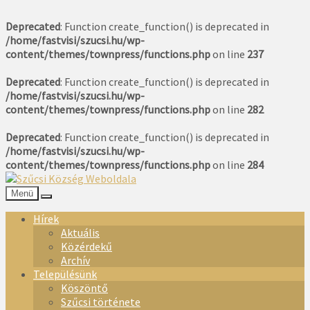
Deprecated
: Function create_function() is deprecated in
/home/fastvisi/szucsi.hu/wp-
content/themes/townpress/functions.php
on line
237
Deprecated
: Function create_function() is deprecated in
/home/fastvisi/szucsi.hu/wp-
content/themes/townpress/functions.php
on line
282
Deprecated
: Function create_function() is deprecated in
/home/fastvisi/szucsi.hu/wp-
content/themes/townpress/functions.php
on line
284
Menü
Hírek
Aktuális
Közérdekű
Archív
Településünk
Köszöntő
Szűcsi története