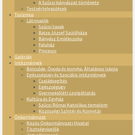
A Szűcsi bányászat története
Testvértelepülések
Turizmus
Látnivalók
Szűcsi tavak
Bajza József Szülőháza
Bányász Emlékszoba
Faluház
Pincesor
Galériák
Intézmények
Bölcsőde, Óvoda és konyha, Általános Iskola
Egészségügy és Szociális intézmények
Családsegítés
Egészségügy
Gyermekjóléti szolgáltatás
Kultúra és Egyház
Szűcsi Római Katolikus templom
Közösségi Színtér és Könyvtár
Önkormányzat
Közös Önkormányzati Hivatal
Tisztségviselők