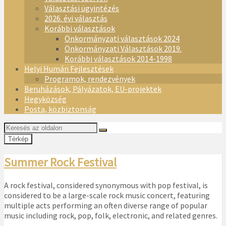
Választási ügyintézés
2026. évi választás
Korábbi választások
Önkormányzati választások 2024
Önkormányzati Választások 2019.
Korábbi választások 2014-1998
Helyi Humán Fejlesztések
Programok, rendezvények
Beruházások, Pályázatok, EU-projektek
Hegyközség
Posta, közbiztonság
Térkép
Summer Rock Festival
A rock festival, considered synonymous with pop festival, is
considered to be a large-scale rock music concert, featuring
multiple acts performing an often diverse range of popular
music including rock, pop, folk, electronic, and related genres.