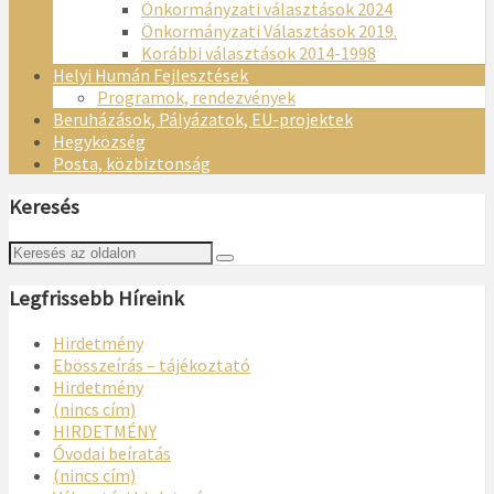
Önkormányzati választások 2024
Önkormányzati Választások 2019.
Korábbi választások 2014-1998
Helyi Humán Fejlesztések
Programok, rendezvények
Beruházások, Pályázatok, EU-projektek
Hegyközség
Posta, közbiztonság
Keresés
Legfrissebb Híreink
Hirdetmény
Ebösszeírás – tájékoztató
Hirdetmény
(nincs cím)
HIRDETMÉNY
Óvodai beíratás
(nincs cím)