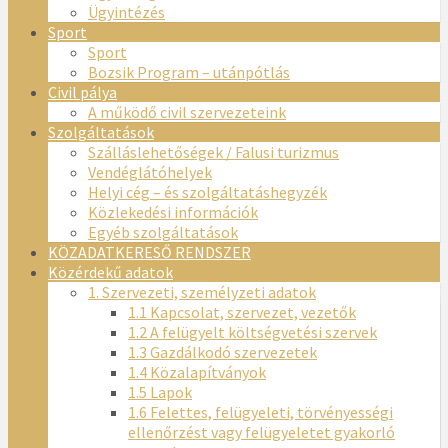
Ügyintézés
Sport
Sport
Bozsik Program – utánpótlás
Civil pálya
A működő civil szervezeteink
Szolgáltatások
Szálláslehetőségek / Falusi turizmus
Vendéglátóhelyek
Helyi cég – és szolgáltatáshegyzék
Közlekedési információk
Egyéb szolgáltatások
KÖZADATKERESŐ RENDSZER
Közérdekű adatok
1. Szervezeti, személyzeti adatok
1.1 Kapcsolat, szervezet, vezetők
1.2 A felügyelt költségvetési szervek
1.3 Gazdálkodó szervezetek
1.4 Közalapítványok
1.5 Lapok
1.6 Felettes, felügyeleti, törvényességi
ellenőrzést vagy felügyeletet gyakorló