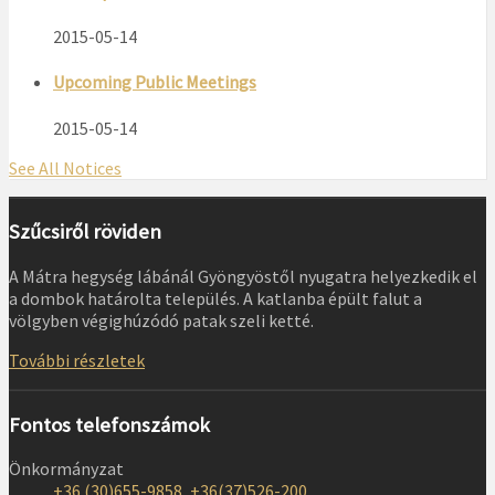
2015-05-14
Upcoming Public Meetings
2015-05-14
See All Notices
Szűcsiről röviden
A Mátra hegység lábánál Gyöngyöstől nyugatra helyezkedik el
a dombok határolta település. A katlanba épült falut a
völgyben végighúzódó patak szeli ketté.
További részletek
Fontos telefonszámok
Önkormányzat
+36 (30)655-9858, +36(37)526-200