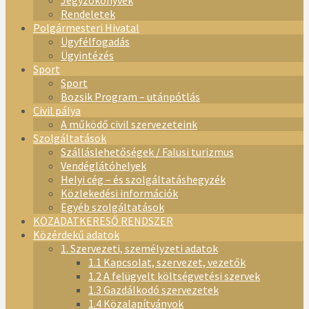
Jegyzőkönyvek
Rendeletek
Polgármesteri Hivatal
Ügyfélfogadás
Ügyintézés
Sport
Sport
Bozsik Program – utánpótlás
Civil pálya
A működő civil szervezeteink
Szolgáltatások
Szálláslehetőségek / Falusi turizmus
Vendéglátóhelyek
Helyi cég – és szolgáltatáshegyzék
Közlekedési információk
Egyéb szolgáltatások
KÖZADATKERESŐ RENDSZER
Közérdekű adatok
1. Szervezeti, személyzeti adatok
1.1 Kapcsolat, szervezet, vezetők
1.2 A felügyelt költségvetési szervek
1.3 Gazdálkodó szervezetek
1.4 Közalapítványok