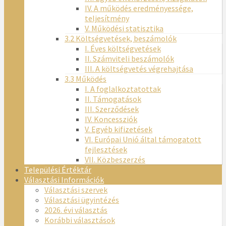
IV. A működés eredményessége,
teljesítmény
V. Működési statisztika
3.2 Költségvetések, beszámolók
I. Éves költségvetések
II. Számviteli beszámolók
III. A költségvetés végrehajtása
3.3 Működés
I. A foglalkoztatottak
II. Támogatások
III. Szerződések
IV. Koncessziók
V. Egyéb kifizetések
VI. Európai Unió által támogatott
fejlesztések
VII. Közbeszerzés
Települési Értéktár
Választási Információk
Választási szervek
Választási ügyintézés
2026. évi választás
Korábbi választások