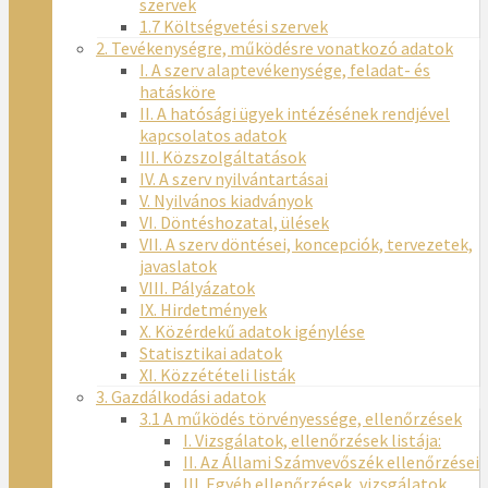
szervek
1.7 Költségvetési szervek
2. Tevékenységre, működésre vonatkozó adatok
I. A szerv alaptevékenysége, feladat- és
hatásköre
II. A hatósági ügyek intézésének rendjével
kapcsolatos adatok
III. Közszolgáltatások
IV. A szerv nyilvántartásai
V. Nyilvános kiadványok
VI. Döntéshozatal, ülések
VII. A szerv döntései, koncepciók, tervezetek,
javaslatok
VIII. Pályázatok
IX. Hirdetmények
X. Közérdekű adatok igénylése
Statisztikai adatok
XI. Közzétételi listák
3. Gazdálkodási adatok
3.1 A működés törvényessége, ellenőrzések
I. Vizsgálatok, ellenőrzések listája:
II. Az Állami Számvevőszék ellenőrzései
III. Egyéb ellenőrzések, vizsgálatok