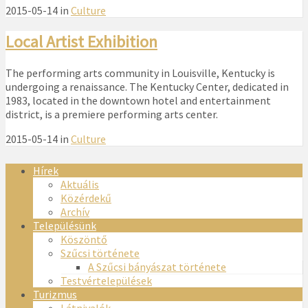
2015-05-14 in
Culture
Local Artist Exhibition
The performing arts community in Louisville, Kentucky is
undergoing a renaissance. The Kentucky Center, dedicated in
1983, located in the downtown hotel and entertainment
district, is a premiere performing arts center.
2015-05-14 in
Culture
Hírek
Aktuális
Közérdekű
Archív
Településünk
Köszöntő
Szűcsi története
A Szűcsi bányászat története
Testvértelepülések
Turizmus
Látnivalók