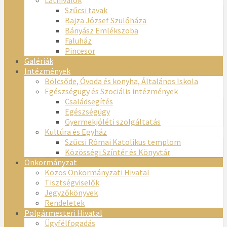
Szűcsi tavak
Bajza József Szülőháza
Bányász Emlékszoba
Faluház
Pincesor
Galériák
Intézmények
Bölcsőde, Óvoda és konyha, Általános Iskola
Egészségügy és Szociális intézmények
Családsegítés
Egészségügy
Gyermekjóléti szolgáltatás
Kultúra és Egyház
Szűcsi Római Katolikus templom
Közösségi Színtér és Könyvtár
Önkormányzat
Közös Önkormányzati Hivatal
Tisztségviselők
Jegyzőkönyvek
Rendeletek
Polgármesteri Hivatal
Ügyfélfogadás