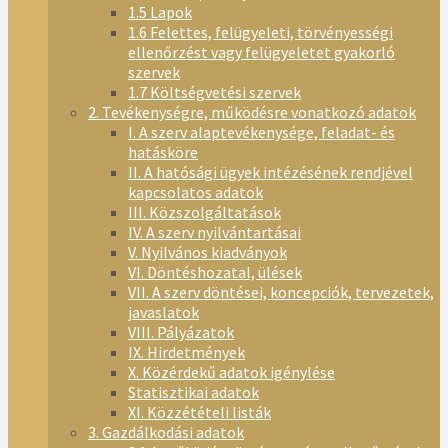
1.5 Lapok
1.6 Felettes, felügyeleti, törvényességi
ellenőrzést vagy felügyeletet gyakorló
szervek
1.7 Költségvetési szervek
2. Tevékenységre, működésre vonatkozó adatok
I. A szerv alaptevékenysége, feladat- és
hatásköre
II. A hatósági ügyek intézésének rendjével
kapcsolatos adatok
III. Közszolgáltatások
IV. A szerv nyilvántartásai
V. Nyilvános kiadványok
VI. Döntéshozatal, ülések
VII. A szerv döntései, koncepciók, tervezetek,
javaslatok
VIII. Pályázatok
IX. Hirdetmények
X. Közérdekű adatok igénylése
Statisztikai adatok
XI. Közzétételi listák
3. Gazdálkodási adatok