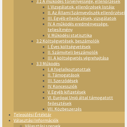
3.1 A működés törvényessége, ellenőrzések
I. Vizsgálatok, ellenőrzések listája:
II. Az Állami Számvevőszék ellenőrzései
III. Egyéb ellenőrzések, vizsgálatok
IV. A működés eredményessége,
teljesítmény
V. Működési statisztika
3.2 Költségvetések, beszámolók
I. Éves költségvetések
II. Számviteli beszámolók
III. A költségvetés végrehajtása
3.3 Működés
I. A foglalkoztatottak
II. Támogatások
III. Szerződések
IV. Koncessziók
V. Egyéb kifizetések
VI. Európai Unió által támogatott
fejlesztések
VII. Közbeszerzés
Települési Értéktár
Választási Információk
Választási szervek