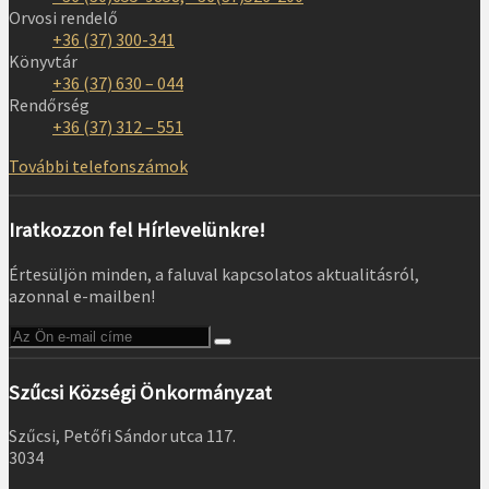
Orvosi rendelő
+36 (37) 300-341
Könyvtár
+36 (37) 630 – 044
Rendőrség
+36 (37) 312 – 551
További telefonszámok
Iratkozzon fel Hírlevelünkre!
Értesüljön minden, a faluval kapcsolatos aktualitásról,
azonnal e-mailben!
Szűcsi Községi Önkormányzat
Szűcsi, Petőfi Sándor utca 117.
3034