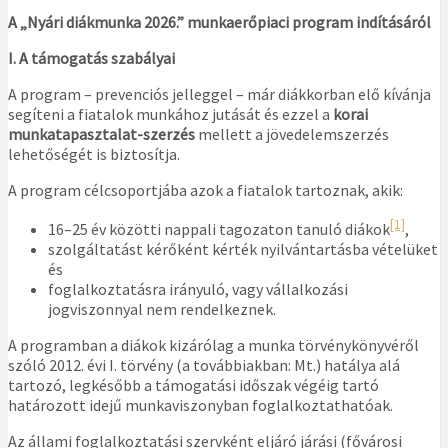
A „Nyári diákmunka 2026.” munkaerőpiaci program indításáról
I. A támogatás szabályai
A program – prevenciós jelleggel – már diákkorban elő kívánja
segíteni a fiatalok munkához jutását és ezzel a
korai
munkatapasztalat-szerzés
mellett a jövedelemszerzés
lehetőségét is biztosítja.
A program célcsoportjába azok a fiatalok tartoznak, akik:
[1]
16–25 év közötti nappali tagozaton tanuló diákok
,
szolgáltatást kérőként kérték nyilvántartásba vételüket
és
foglalkoztatásra irányuló, vagy vállalkozási
jogviszonnyal nem rendelkeznek.
A programban a diákok kizárólag a munka törvénykönyvéről
szóló 2012. évi I. törvény (a továbbiakban: Mt.) hatálya alá
tartozó, legkésőbb a támogatási időszak végéig tartó
határozott idejű munkaviszonyban foglalkoztathatóak.
Az állami foglalkoztatási szervként eljáró járási (fővárosi