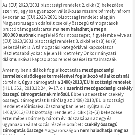
Az (EU) 2023/2831 bizottsági rendelet 2. cikk (2) bekezdése
szerinti, egy és ugyanazon vállalkozás részére bármely három
év során az (EU) 2023/2831 bizottsági rendelet alapján
Magyarországon odaítélt csekély összegű támogatások
bruttó támogatástartalma
nem haladhatja meg a
300.000 eurónak
megfelelő forintösszeget, figyelembe véve az
(EU) 2023/2831 bizottsági rendelet 3. cikkének (8) és (9)
bekezdését is. A támogatási kategóriával kapcsolatos
részletszabályokat a jelen Hirdetmény Önkormányzati
diákmunkával kapcsolatos rendelkezései tartalmazzák.
Amennyiben a diákok foglalkoztatása
mezőgazdasági
termékek elsődleges termelésével foglalkozó vállalkozásnál
történik,
úgy
a támogatás a
1408/2013/EU bizottsági rendelet
(HL L 352., 2013.12.24., 9–17. o.)
szerinti mezőgazdasági csekély
összegű
támogatásnak minősül
. Ebben az esetben csekély
összegű támogatást kizárólag az 1408/2013/EU bizottsági
rendelet előírásaival összhangban lehet nyújtani. Az
1408/2013/EU bizottsági rendelet 3. cikk (2)-(3) bekezdései
értelmében bármely három év időszakában az egy és
ugyanazon vállalkozás részére odaítélt
csekély összegű
támogatás összege
Magyarországon
nem haladhatja meg az