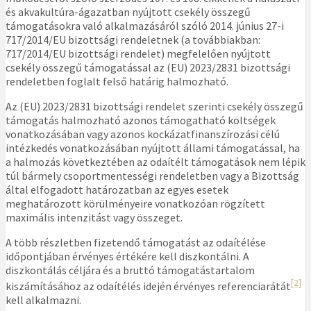
és akvakultúra-ágazatban nyújtott csekély összegű
támogatásokra való alkalmazásáról szóló 2014. június 27-i
717/2014/EU bizottsági rendeletnek (a továbbiakban:
717/2014/EU bizottsági rendelet) megfelelően nyújtott
csekély összegű támogatással az (EU) 2023/2831 bizottsági
rendeletben foglalt felső határig halmozható.
Az (EU) 2023/2831 bizottsági rendelet szerinti csekély összegű
támogatás halmozható azonos támogatható költségek
vonatkozásában vagy azonos kockázatfinanszírozási célú
intézkedés vonatkozásában nyújtott állami támogatással, ha
a halmozás következtében az odaítélt támogatások nem lépik
túl bármely csoportmentességi rendeletben vagy a Bizottság
által elfogadott határozatban az egyes esetek
meghatározott körülményeire vonatkozóan rögzített
maximális intenzitást vagy összeget.
A több részletben fizetendő támogatást az odaítélése
időpontjában érvényes értékére kell diszkontálni. A
diszkontálás céljára és a bruttó támogatástartalom
[2]
kiszámításához az odaítélés idején érvényes referenciarátát
kell alkalmazni.