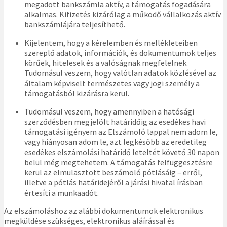
megadott bankszámla aktív, a támogatás fogadására
alkalmas. Kifizetés kizárólag a működő vállalkozás aktív
bankszámlájára teljesíthető.
Kijelentem, hogy a kérelemben és mellékleteiben
szereplő adatok, információk, és dokumentumok teljes
körűek, hitelesek és a valóságnak megfelelnek.
Tudomásul veszem, hogy valótlan adatok közlésével az
általam képviselt természetes vagy jogi személy a
támogatásból kizárásra kerül.
Tudomásul veszem, hogy amennyiben a hatósági
szerződésben megjelölt határidőig az esedékes havi
támogatási igényem az Elszámoló lappal nem adom le,
vagy hiányosan adom le, azt legkésőbb az eredetileg
esedékes elszámolási határidő leteltét követő 30 napon
belül még megtehetem. A támogatás felfüggesztésre
kerül az elmulasztott beszámoló pótlásáig – erről,
illetve a pótlás határidejéről a járási hivatal írásban
értesíti a munkaadót.
Az elszámoláshoz az alábbi dokumentumok elektronikus
megküldése szükséges, elektronikus aláírással és