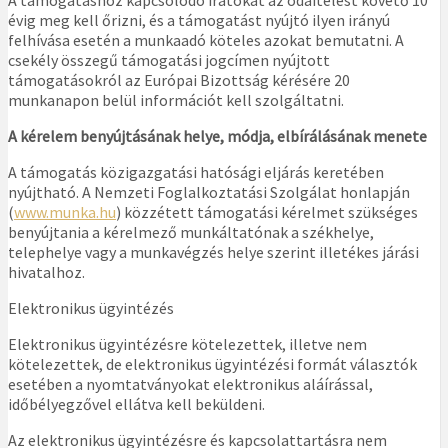
A támogatáshoz kapcsolódó iratokat az odaítélést követő 10
évig meg kell őrizni, és a támogatást nyújtó ilyen irányú
felhívása esetén a munkaadó köteles azokat bemutatni. A
csekély összegű támogatási jogcímen nyújtott
támogatásokról az Európai Bizottság kérésére 20
munkanapon belül információt kell szolgáltatni.
A kérelem benyújtásának helye, módja, elbírálásának menete
A támogatás közigazgatási hatósági eljárás keretében
nyújtható. A Nemzeti Foglalkoztatási Szolgálat honlapján
(
www.munka.hu
) közzétett támogatási kérelmet szükséges
benyújtania a kérelmező munkáltatónak a székhelye,
telephelye vagy a munkavégzés helye szerint illetékes járási
hivatalhoz.
Elektronikus ügyintézés
Elektronikus ügyintézésre kötelezettek, illetve nem
kötelezettek, de elektronikus ügyintézési formát választók
esetében a nyomtatványokat elektronikus aláírással,
időbélyegzővel ellátva kell beküldeni.
Az elektronikus ügyintézésre és kapcsolattartásra nem