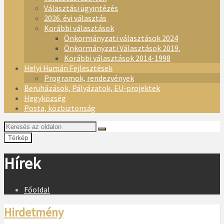
Választási ügyintézés
2026. évi választás
Korábbi választások
Önkormányzati választások 2024
Önkormányzati Választások 2019.
Korábbi választások 2014-1998
Helyi Humán Fejlesztések
Programok, rendezvények
Beruházások, Pályázatok, EU-projektek
Hegyközség
Posta, közbiztonság
Térkép
Hírek
Főoldal
Hirdetmény