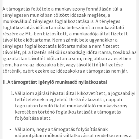
A támogatás feltétele a munkaviszony fennállásán túl a
ténylegesen munkában töltött időszak megléte, a
munkavállaló tényleges foglalkoztatása is. A tényleges
foglalkoztatás időtartamába beleszámít a munkavállaló
részére az Mt.-ben biztosított, a munkaadója által fizetett
távollétek időtartama. Nem számít bele ugyanakkor a
tényleges foglalkoztatás időtartamába a nem fizetett
távollét, pl. a fizetés nélküli szabadság időtartama, továbbá az
igazolatlan távollét időtartama sem, még abban az esetben
sem, ha arra az időszakra bér, vagy távolléti díj kifizetése
történik, ezért ezekre az időszakokra a támogatás nem jár.
II. A támogatást igénylő munkaadó nyilatkozatai
Vállalom ajárási hivatal által kiközvetített, a jogszabályi
feltételeknek megfelelő 16–25 év közötti, nappali
tagozaton tanuló fiatal munkavállaló munkaviszony
keretében történő foglalkoztatását a támogatás
folyósítása alatt.
Vállalom, hogy a támogatás folyósításának
időpontjában működő vállalkozással rendelkezem és a