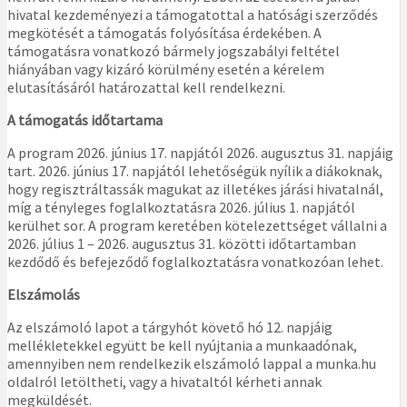
hivatal kezdeményezi a támogatottal a hatósági szerződés
megkötését a támogatás folyósítása érdekében. A
támogatásra vonatkozó bármely jogszabályi feltétel
hiányában vagy kizáró körülmény esetén a kérelem
elutasításáról határozattal kell rendelkezni.
A támogatás időtartama
A program 2026. június 17. napjától 2026. augusztus 31. napjáig
tart. 2026. június 17. napjától lehetőségük nyílik a diákoknak,
hogy regisztráltassák magukat az illetékes járási hivatalnál,
míg a tényleges foglalkoztatásra 2026. július 1. napjától
kerülhet sor. A program keretében kötelezettséget vállalni a
2026. július 1 – 2026. augusztus 31. közötti időtartamban
kezdődő és befejeződő foglalkoztatásra vonatkozóan lehet.
Elszámolás
Az elszámoló lapot a tárgyhót követő hó 12. napjáig
mellékletekkel együtt be kell nyújtania a munkaadónak,
amennyiben nem rendelkezik elszámoló lappal a munka.hu
oldalról letöltheti, vagy a hivataltól kérheti annak
megküldését.