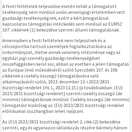
A fenti feltételek teljesülése esetén tehát a támogatott
tevékenység nem minősül uniós versenyjogi értelemben vett
gazdasági tevékenységnek, ezért a bértámogatással
kapcsolatos támogatási intézkedés sem minősül az EUMSZ
107. cikkének (1) bekezdése szerinti állami támogatásnak.
Amennyiben a fenti feltételek nem teljesülnek és a
célcsoportba tartozó személyek foglalkoztatására az
önkormányzat, illetve annak valamely intézménye vagy az
egyházi jogi személy gazdasági tevékenységével
összefüggésben kerül sor, abban az esetben a jelen támogatás
az Európai Unió működéséről szóló Szerződés 107. és 108.
cikkének a csekély összegű támogatásokra való
alkalmazásáról szóló, 2023. december 13-i 2023/2831
bizottsági rendelet (HL L, 2023.12.15.) [a továbbiakban: (EU)
2023/2831 bizottsági rendelet] szerinti csekély összegű (de
minimis) támogatásnak minősül. Csekély összegű (de minimis)
támogatást kizárólag az (EU) 2023/2831 bizottsági rendelet
előírásaival összhangban lehet nyújtani.
Az (EU) 2023/2831 bizottsági rendelet 2. cikk (2) bekezdése
szerinti, egy és ugyanazon vállalkozás részére bármely három