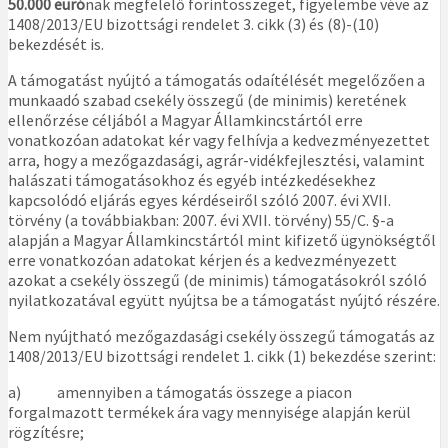
50.000 euró
nak megfelelő forintösszeget, figyelembe véve az
1408/2013/EU bizottsági rendelet 3. cikk (3) és (8)-(10)
bekezdését is.
A támogatást nyújtó a támogatás odaítélését megelőzően a
munkaadó szabad csekély összegű (de minimis) keretének
ellenőrzése céljából a Magyar Államkincstártól erre
vonatkozóan adatokat kér vagy felhívja a kedvezményezettet
arra, hogy a mezőgazdasági, agrár-vidékfejlesztési, valamint
halászati támogatásokhoz és egyéb intézkedésekhez
kapcsolódó eljárás egyes kérdéseiről szóló 2007. évi XVII.
törvény (a továbbiakban: 2007. évi XVII. törvény) 55/C. §-a
alapján a Magyar Államkincstártól mint kifizető ügynökségtől
erre vonatkozóan adatokat kérjen és a kedvezményezett
azokat a csekély összegű (de minimis) támogatásokról szóló
nyilatkozatával együtt nyújtsa be a támogatást nyújtó részére.
Nem nyújtható mezőgazdasági csekély összegű támogatás az
1408/2013/EU bizottsági rendelet 1. cikk (1) bekezdése szerint:
a) amennyiben a támogatás összege a piacon
forgalmazott termékek ára vagy mennyisége alapján kerül
rögzítésre;