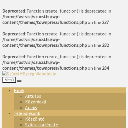
Deprecated
: Function create_function() is deprecated in
/home/fastvisi/szucsi.hu/wp-
content/themes/townpress/functions.php
on line
237
Deprecated
: Function create_function() is deprecated in
/home/fastvisi/szucsi.hu/wp-
content/themes/townpress/functions.php
on line
282
Deprecated
: Function create_function() is deprecated in
/home/fastvisi/szucsi.hu/wp-
content/themes/townpress/functions.php
on line
284
Menü
Hírek
Aktuális
Közérdekű
Archív
Településünk
Köszöntő
Szűcsi története