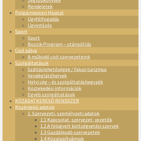
Jegyzőkönyvek
Rendeletek
Polgármesteri Hivatal
Ügyfélfogadás
Ügyintézés
Sport
Sport
Bozsik Program – utánpótlás
Civil pálya
A működő civil szervezeteink
Szolgáltatások
Szálláslehetőségek / Falusi turizmus
Vendéglátóhelyek
Helyi cég – és szolgáltatáshegyzék
Közlekedési információk
Egyéb szolgáltatások
KÖZADATKERESŐ RENDSZER
Közérdekű adatok
1. Szervezeti, személyzeti adatok
1.1 Kapcsolat, szervezet, vezetők
1.2 A felügyelt költségvetési szervek
1.3 Gazdálkodó szervezetek
1.4 Közalapítványok