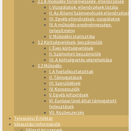
3.1 A működés törvényessége, ellenőrzések
I. Vizsgálatok, ellenőrzések listája:
II. Az Állami Számvevőszék ellenőrzései
III. Egyéb ellenőrzések, vizsgálatok
IV. A működés eredményessége,
teljesítmény
V. Működési statisztika
3.2 Költségvetések, beszámolók
I. Éves költségvetések
II. Számviteli beszámolók
III. A költségvetés végrehajtása
3.3 Működés
I. A foglalkoztatottak
II. Támogatások
III. Szerződések
IV. Koncessziók
V. Egyéb kifizetések
VI. Európai Unió által támogatott
fejlesztések
VII. Közbeszerzés
Települési Értéktár
Választási Információk
Választási szervek