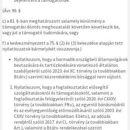
bejelenteni a támogatónak.
(Ávr. 96. §
c) a 81. §-ban meghatározott valamely körülmény a
támogatási döntés meghozatalát követően következik be,
vagy jut a támogató tudomására, vagy
f) a kedvezményezett a 75. § (2) és (3) bekezdése alapján tett
nyilatkozatok bármelyikét visszavonja.)
Nyilatkozom, hogy a harmadik országbeli állampolgárok
beutazására és tartózkodására vonatkozó általános
szabályokról szóló 2023. évi XC. törvény (a továbbiakban:
Btátv.) szerinti közrendvédelmi bírsággal nem sújtott.
Nyilatkozom, hogy a foglalkoztatást elősegítő
szolgáltatásokról és támogatásokról, valamint a
foglalkoztatás felügyeletéről szóló 2020. évi CXXXV.
törvény (a továbbiakban: Fftv.), az egyenlő bánásmódról
és az esélyegyenlőség előmozdításáról szóló 2003. évi
CXXV. törvény (a továbbiakban: Ebktv.), az adózás
rendjéről szóló 2017. évi CL. törvény (a továbbiakban:
Art.), valamint a Btátv. rendelkezései szerint