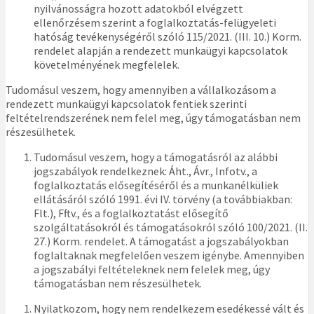
nyilvánosságra hozott adatokból elvégzett
ellenőrzésem szerint a foglalkoztatás-felügyeleti
hatóság tevékenységéről szóló 115/2021. (III. 10.) Korm.
rendelet alapján a rendezett munkaügyi kapcsolatok
követelményének megfelelek.
Tudomásul veszem, hogy amennyiben a vállalkozásom a
rendezett munkaügyi kapcsolatok fentiek szerinti
feltételrendszerének nem felel meg, úgy támogatásban nem
részesülhetek.
Tudomásul veszem, hogy a támogatásról az alábbi
jogszabályok rendelkeznek: Áht., Ávr., Infotv., a
foglalkoztatás elősegítéséről és a munkanélküliek
ellátásáról szóló 1991. évi IV. törvény (a továbbiakban:
Flt.), Fftv., és a foglalkoztatást elősegítő
szolgáltatásokról és támogatásokról szóló 100/2021. (II.
27.) Korm. rendelet. A támogatást a jogszabályokban
foglaltaknak megfelelően veszem igénybe. Amennyiben
a jogszabályi feltételeknek nem felelek meg, úgy
támogatásban nem részesülhetek.
Nyilatkozom, hogy nem rendelkezem esedékessé vált és