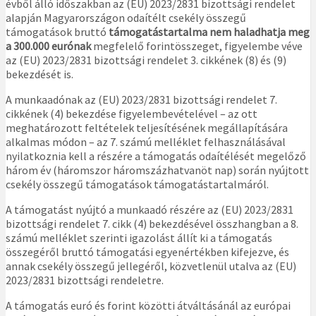
évből álló időszakban az (EU) 2023/2831 bizottsági rendelet
alapján Magyarországon odaítélt csekély összegű
támogatások bruttó
támogatástartalma nem haladhatja meg
a 300.000 eurónak
megfelelő forintösszeget, figyelembe véve
az (EU) 2023/2831 bizottsági rendelet 3. cikkének (8) és (9)
bekezdését is.
A munkaadónak az (EU) 2023/2831 bizottsági rendelet 7.
cikkének (4) bekezdése figyelembevételével – az ott
meghatározott feltételek teljesítésének megállapítására
alkalmas módon – az 7. számú melléklet felhasználásával
nyilatkoznia kell a részére a támogatás odaítélését megelőző
három év (háromszor háromszázhatvanöt nap) során nyújtott
csekély összegű támogatások támogatástartalmáról.
A támogatást nyújtó a munkaadó részére az (EU) 2023/2831
bizottsági rendelet 7. cikk (4) bekezdésével összhangban a 8.
számú melléklet szerinti igazolást állít ki a támogatás
összegéről bruttó támogatási egyenértékben kifejezve, és
annak csekély összegű jellegéről, közvetlenül utalva az (EU)
2023/2831 bizottsági rendeletre.
A támogatás euró és forint közötti átváltásánál az európai