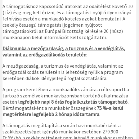
A támogatáshoz kapcsolódó iratokat az odaítélést követő 10
(tíz) évig meg kell őrizni, és a támogatást nyújtó ilyen irányú
felhívása esetén a munkaadó köteles azokat bemutatni. A
csekély összegű támogatási jogcímen nyújtott
támogatásokról az Európai Bizottság kérésére 20 (húsz)
munkanapon belül információt kell szolgáltatni.
Diákmunka a mezőgazdaság, a turizmus és a vendéglátás,
valamint az erdőgazdálkodás területén
:
A mezőgazdaság, a turizmus és vendéglátás, valamint az
erdőgazdálkodás területén is lehetőség nyílik a program
keretében diákok idényjellegű foglalkoztatására.
A program keretében a munkaadók számára a célcsoportba
tartozó személyek munkaviszonyban történő alkalmazása
esetén
legfeljebb napi 8 órás foglalkoztatás támogatható.
Bértámogatásként a munkabér összegének
75 %-a kerül
megtérítésre
legfeljebb 2 hónap időtartamra
.
A támogatás megállapítása során havi munkabérként a
szakképzettséget igénylő munkakör esetében 279.900
Ft/fő/hó, szakképzettséget nem igénylő munkakör esetében