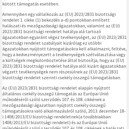
kötött támogatás esetében.
Amennyiben egy vállalkozás az (EU) 2023/2831 bizottsági
rendelet 1. cikke (1) bekezdés a-d) pontokban említett
halászati és mezőgazdasági ágazatokban, valamint az (EU)
2023/2831 bizottsági rendelet hatálya alá tartozó
ágazatokban egyaránt végez tevékenységet, az (EU) 2023/2831
bizottsági rendelet szabályait kizárólag ez utóbbi
ágazatokban nyújtott támogatásokra kell alkalmazni, feltéve,
hogy a kedvezményezett a tevékenységek szétválasztása vagy
a költségek megkülönböztetése által biztosítja, hogy az (EU)
2023/2831 bizottsági rendelet hatálya alól kizárt ágazatokban
végzett tevékenységek nem részesülnek az (EU) 2023/2831
bizottsági rendelet szerinti csekély összegű támogatásban.
Az (EU) 2023/2831 bizottsági rendelet alapján nyújtott
általános csekély összegű támogatás az Európai Unió
működéséről szóló szerződés 107. és 108. cikkének a
mezőgazdasági ágazatban nyújtott csekély összegű
támogatásokra való alkalmazásáról szóló, 2013. december 18-
i 1408/2013/EU bizottsági rendeletnek(a továbbiakban:
1408/2013/EU bizottsági rendelet) és az Európai Unió
működéséről szóló szerződés 107. és 108. cikkének a halászati