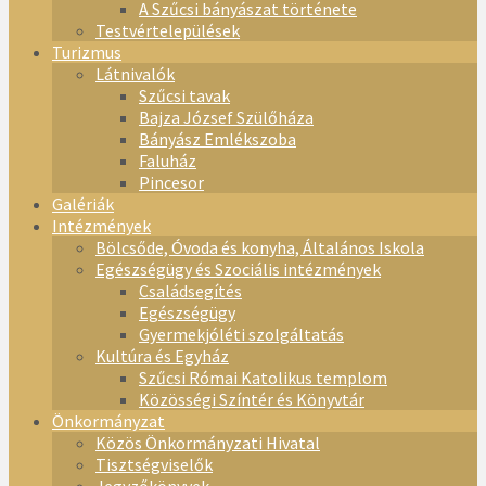
A Szűcsi bányászat története
Testvértelepülések
Turizmus
Látnivalók
Szűcsi tavak
Bajza József Szülőháza
Bányász Emlékszoba
Faluház
Pincesor
Galériák
Intézmények
Bölcsőde, Óvoda és konyha, Általános Iskola
Egészségügy és Szociális intézmények
Családsegítés
Egészségügy
Gyermekjóléti szolgáltatás
Kultúra és Egyház
Szűcsi Római Katolikus templom
Közösségi Színtér és Könyvtár
Önkormányzat
Közös Önkormányzati Hivatal
Tisztségviselők