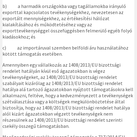
b) a harmadik országokba vagy tagállamokba irányuló
exporttal kapcsolatos tevékenységekhez, nevezetesen az
exportált mennyiségekhez, az értékesítési hálózat
kialakításához és működtetéséhez vagy az
exporttevékenységgel összefüggésben felmerülő egyéb folyó
kiadásokhoz; és
c) az importáruval szemben belföldi áru használatához
kötött támogatás esetében.
Amennyiben egy vállalkozás az 1408/2013/EU bizottsági
rendelet hatályán kívül eső ágazatokban is végez
tevékenységeket, az 1408/2013/EU bizottsági rendelet
szabályait kizárólag az 1408/2013/EU bizottsági rendelet
hatálya alá tartozó ágazatokban nyújtott támogatásokra kell
alkalmazni, feltéve, hogy a kedvezményezett a tevékenységek
szétválasztása vagy a költségek megkülönböztetése által
biztosítja, hogy az 1408/2013/EU bizottsági rendelet hatálya
alól kizárt ágazatokban végzett tevékenységek nem
részesülnek az 1408/2013/EU bizottsági rendelet szerinti
csekély összegű támogatásban.