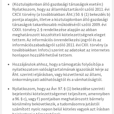
(Köztulajdonban álló gazdasági társaságok esetén:)
Nyilatkozom, hogy az államháztartásról szóló 2011. évi
CXCV. törvény (a továbbiakban: Áht.) 50. § (1) bekezdés b)
pontja alapján, illetve a köztulajdonban álló gazdasági
társaságok takarékosabb működéséről szóló 2009. évi
CXXII. törvény 2. § rendelkezése alapján az abban
meghatározott közzétételi kötelezettségnek eleget
tettem. Az információs önrendelkezési jogról és az
információszabadságról szóló 2011. évi CXII. törvény (a
továbbiakban: Infotv.) szerint az adatokat az internetes
honlapon hozzáférhetővé tettem.
Hozzájárulok ahhoz, hogy a támogatás folyósítója a
nyilatkozatom valóságtartalmának igazolását kérje az
Áht. szerinti eljárásban, vagy közvetlenül az állami,
önkormányzati adóhatóságtól és a vámhatóságtól.
Nyilatkozom, hogy az Ávr. 97. § (1) bekezdése szerinti
bejelentési kötelezettségemet teljesítem, amennyiben
a 96. § c), vagy f) pontjaiban meghatározott bármely
körülmény bekövetkezik, a tudomásomra jutástól
számított nyolc napon belül köteles vagyok azt írásban