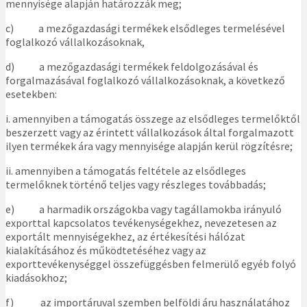
mennyisége alapján határozzák meg;
c) a mezőgazdasági termékek elsődleges termelésével
foglalkozó vállalkozásoknak,
d) a mezőgazdasági termékek feldolgozásával és
forgalmazásával foglalkozó vállalkozásoknak, a következő
esetekben:
i. amennyiben a támogatás összege az elsődleges termelőktől
beszerzett vagy az érintett vállalkozások által forgalmazott
ilyen termékek ára vagy mennyisége alapján kerül rögzítésre;
ii. amennyiben a támogatás feltétele az elsődleges
termelőknek történő teljes vagy részleges továbbadás;
e) a harmadik országokba vagy tagállamokba irányuló
exporttal kapcsolatos tevékenységekhez, nevezetesen az
exportált mennyiségekhez, az értékesítési hálózat
kialakításához és működtetéséhez vagy az
exporttevékenységgel összefüggésben felmerülő egyéb folyó
kiadásokhoz;
f) az importáruval szemben belföldi áru használatához