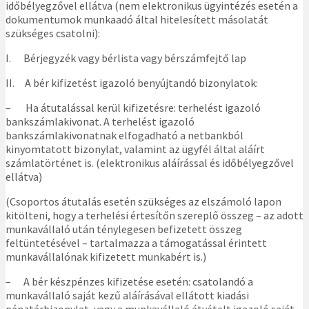
időbélyegzővel ellátva (nem elektronikus ügyintézés esetén a
dokumentumok munkaadó által hitelesített másolatát
szükséges csatolni):
I. Bérjegyzék vagy bérlista vagy bérszámfejtő lap
II. A bér kifizetést igazoló benyújtandó bizonylatok:
– Ha átutalással kerül kifizetésre: terhelést igazoló
bankszámlakivonat. A terhelést igazoló
bankszámlakivonatnak elfogadható a netbankból
kinyomtatott bizonylat, valamint az ügyfél által aláírt
számlatörténet is. (elektronikus aláírással és időbélyegzővel
ellátva)
(Csoportos átutalás esetén szükséges az elszámoló lapon
kitölteni, hogy a terhelési értesítőn szereplő összeg – az adott
munkavállaló után ténylegesen befizetett összeg
feltüntetésével – tartalmazza a támogatással érintett
munkavállalónak kifizetett munkabért is.)
– A bér készpénzes kifizetése esetén: csatolandó a
munkavállaló saját kezű aláírásával ellátott kiadási