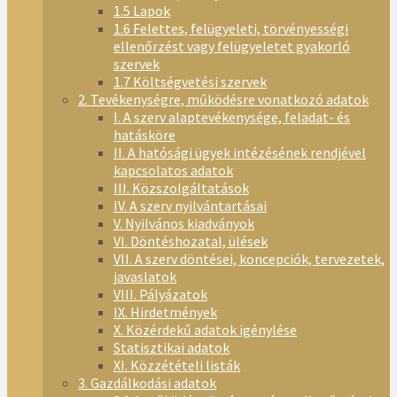
1.5 Lapok
1.6 Felettes, felügyeleti, törvényességi
ellenőrzést vagy felügyeletet gyakorló
szervek
1.7 Költségvetési szervek
2. Tevékenységre, működésre vonatkozó adatok
I. A szerv alaptevékenysége, feladat- és
hatásköre
II. A hatósági ügyek intézésének rendjével
kapcsolatos adatok
III. Közszolgáltatások
IV. A szerv nyilvántartásai
V. Nyilvános kiadványok
VI. Döntéshozatal, ülések
VII. A szerv döntései, koncepciók, tervezetek,
javaslatok
VIII. Pályázatok
IX. Hirdetmények
X. Közérdekű adatok igénylése
Statisztikai adatok
XI. Közzétételi listák
3. Gazdálkodási adatok