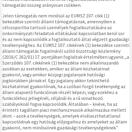
támogatási összeg arányosan csökken.
Jelen támogatás nem minősül az EUMSZ 107. cikk (1)
bekezdése szerinti állami támogatásnak, amennyiben a
célcsoportba tartozó személyek foglalkoztatására az
önkormányzati feladatok ellátásával kapcsolatban kerül sor
és az nem kapcsolódik a foglalkoztató által végzett gazdasági
tevékenységhez. Az EUMSZ 107. cikkének (1) bekezdése szerinti
állami támogatás fogalmáról szóló bizottsági közlemény
(2016/C 262/01) 17. pontjában foglaltak értelmében ugyanis „a
Szerződés 107. cikkének (1) bekezdése nem alkalmazandó
azokban az esetekben, amikor az állam közhatalmat
gyakorol, vagy amikor közjogi jogalanyok hatósági
jogkörükben járnak el. Egy jogalany akkor tekinthető
közhatalmat gyakorlónak, ha a szóban forgó tevékenység az
állam alapvető funkcióinak részét képezi, vagy ezekhez a
funkciókhoz jellegénél, céljánál és a rá vonatkozó
szabályoknál fogva kapcsolódik. Általában – kivéve, ha az
érintett tagállam piaci mechanizmusok alkalmazása mellett
dönt – azok a tevékenységek, amelyek elválaszthatatlanul
kapcsolódnak egy hatóság előjogaihoz és amelyeket az állam
gyakorol, nem minősülnek gazdasági tevékenységeknek.”