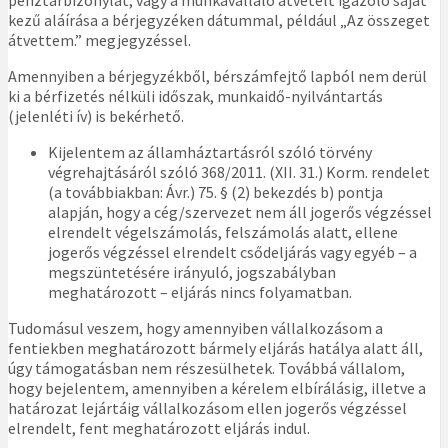
pénztárbizonylat, vagy a munkavállaló átvételt igazoló saját
kezű aláírása a bérjegyzéken dátummal, például „Az összeget
átvettem.” megjegyzéssel.
Amennyiben a bérjegyzékből, bérszámfejtő lapból nem derül
ki a bérfizetés nélküli időszak, munkaidő-nyilvántartás
(jelenléti ív) is bekérhető.
Kijelentem az államháztartásról szóló törvény
végrehajtásáról szóló 368/2011. (XII. 31.) Korm. rendelet
(a továbbiakban: Ávr.) 75. § (2) bekezdés b) pontja
alapján, hogy a cég/szervezet nem áll jogerős végzéssel
elrendelt végelszámolás, felszámolás alatt, ellene
jogerős végzéssel elrendelt csődeljárás vagy egyéb – a
megszüntetésére irányuló, jogszabályban
meghatározott – eljárás nincs folyamatban.
Tudomásul veszem, hogy amennyiben vállalkozásom a
fentiekben meghatározott bármely eljárás hatálya alatt áll,
úgy támogatásban nem részesülhetek. Továbbá vállalom,
hogy bejelentem, amennyiben a kérelem elbírálásig, illetve a
határozat lejártáig vállalkozásom ellen jogerős végzéssel
elrendelt, fent meghatározott eljárás indul.