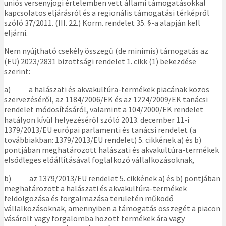
uniós versenyjogi értelemben vett állami támogatásokkal
kapcsolatos eljárásról és a regionális támogatási térképről
szóló 37/2011. (III. 22.) Korm. rendelet 35. §-a alapján kell
eljárni.
Nem nyújtható csekély összegű (de minimis) támogatás az
(EU) 2023/2831 bizottsági rendelet 1. cikk (1) bekezdése
szerint:
a) a halászati és akvakultúra-termékek piacának közös
szervezéséről, az 1184/2006/EK és az 1224/2009/EK tanácsi
rendelet módosításáról, valamint a 104/2000/EK rendelet
hatályon kívül helyezéséről szóló 2013. december 11-i
1379/2013/EU európai parlamenti és tanácsi rendelet (a
továbbiakban: 1379/2013/EU rendelet) 5. cikkének a) és b)
pontjában meghatározott halászati és akvakultúra-termékek
elsődleges előállításával foglalkozó vállalkozásoknak,
b) az 1379/2013/EU rendelet 5. cikkének a) és b) pontjában
meghatározott a halászati és akvakultúra-termékek
feldolgozása és forgalmazása területén működő
vállalkozásoknak, amennyiben a támogatás összegét a piacon
vásárolt vagy forgalomba hozott termékek ára vagy