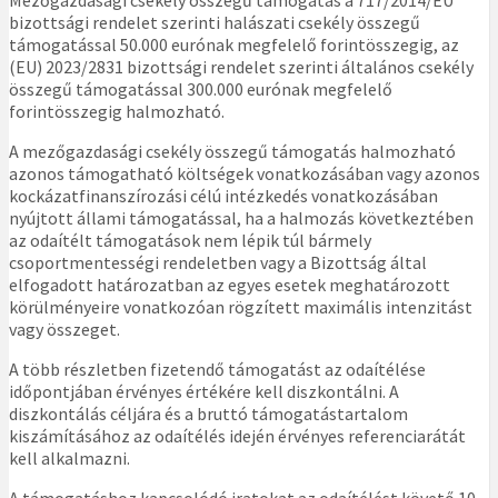
Mezőgazdasági csekély összegű támogatás a 717/2014/EU
bizottsági rendelet szerinti halászati csekély összegű
támogatással 50.000 eurónak megfelelő forintösszegig, az
(EU) 2023/2831 bizottsági rendelet szerinti általános csekély
összegű támogatással 300.000 eurónak megfelelő
forintösszegig halmozható.
A mezőgazdasági csekély összegű támogatás halmozható
azonos támogatható költségek vonatkozásában vagy azonos
kockázatfinanszírozási célú intézkedés vonatkozásában
nyújtott állami támogatással, ha a halmozás következtében
az odaítélt támogatások nem lépik túl bármely
csoportmentességi rendeletben vagy a Bizottság által
elfogadott határozatban az egyes esetek meghatározott
körülményeire vonatkozóan rögzített maximális intenzitást
vagy összeget.
A több részletben fizetendő támogatást az odaítélése
időpontjában érvényes értékére kell diszkontálni. A
diszkontálás céljára és a bruttó támogatástartalom
kiszámításához az odaítélés idején érvényes referenciarátát
kell alkalmazni.