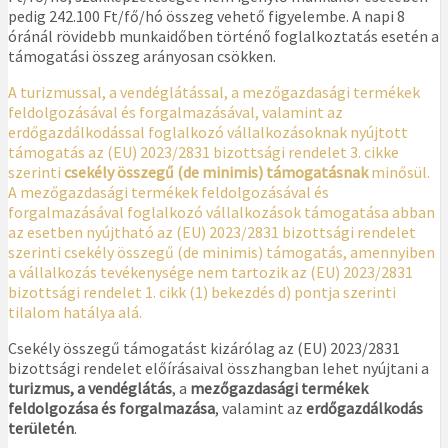
pedig 242.100 Ft/fő/hó összeg vehető figyelembe. A napi 8
óránál rövidebb munkaidőben történő foglalkoztatás esetén a
támogatási összeg arányosan csökken.
A turizmussal, a vendéglátással, a mezőgazdasági termékek
feldolgozásával és forgalmazásával, valamint az
erdőgazdálkodással foglalkozó vállalkozásoknak nyújtott
támogatás az (EU) 2023/2831 bizottsági rendelet 3. cikke
szerinti
csekély összegű (de minimis) támogatásnak
minősül.
A mezőgazdasági termékek feldolgozásával és
forgalmazásával foglalkozó vállalkozások támogatása abban
az esetben nyújtható az (EU) 2023/2831 bizottsági rendelet
szerinti csekély összegű (de minimis) támogatás, amennyiben
a vállalkozás tevékenysége nem tartozik az (EU) 2023/2831
bizottsági rendelet 1. cikk (1) bekezdés d) pontja szerinti
tilalom hatálya alá.
Csekély összegű támogatást kizárólag az (EU) 2023/2831
bizottsági rendelet előírásaival összhangban lehet nyújtani a
turizmus, a
vendéglátás
, a
mezőgazdasági termékek
feldolgozása és forgalmazása
, valamint az
erdőgazdálkodás
területén
.