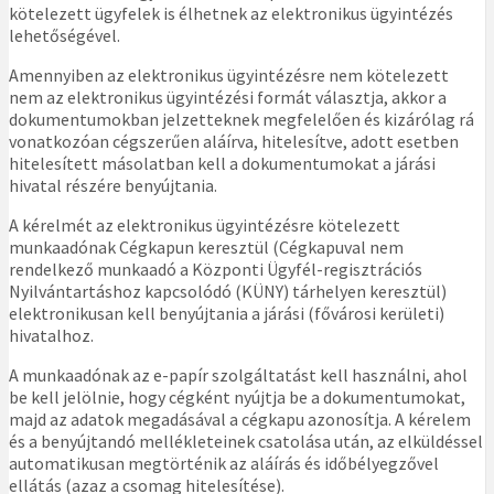
kötelezett ügyfelek is élhetnek az elektronikus ügyintézés
lehetőségével.
Amennyiben az elektronikus ügyintézésre nem kötelezett
nem az elektronikus ügyintézési formát választja, akkor a
dokumentumokban jelzetteknek megfelelően és kizárólag rá
vonatkozóan cégszerűen aláírva, hitelesítve, adott esetben
hitelesített másolatban kell a dokumentumokat a járási
hivatal részére benyújtania.
A kérelmét az elektronikus ügyintézésre kötelezett
munkaadónak Cégkapun keresztül (Cégkapuval nem
rendelkező munkaadó a Központi Ügyfél-regisztrációs
Nyilvántartáshoz kapcsolódó (KÜNY) tárhelyen keresztül)
elektronikusan kell benyújtania a járási (fővárosi kerületi)
hivatalhoz.
A munkaadónak az e-papír szolgáltatást kell használni, ahol
be kell jelölnie, hogy cégként nyújtja be a dokumentumokat,
majd az adatok megadásával a cégkapu azonosítja. A kérelem
és a benyújtandó mellékleteinek csatolása után, az elküldéssel
automatikusan megtörténik az aláírás és időbélyegzővel
ellátás (azaz a csomag hitelesítése).