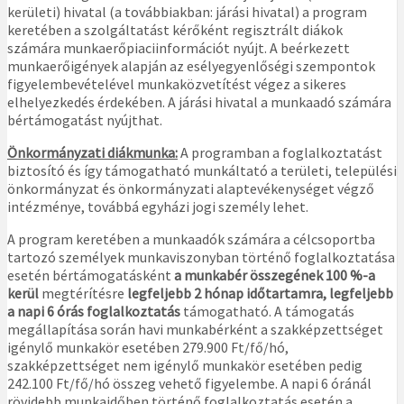
kerületi) hivatal (a továbbiakban: járási hivatal) a program
keretében a szolgáltatást kérőként regisztrált diákok
számára munkaerőpiaciinformációt nyújt. A beérkezett
munkaerőigények alapján az esélyegyenlőségi szempontok
figyelembevételével munkaközvetítést végez a sikeres
elhelyezkedés érdekében. A járási hivatal a munkaadó számára
bértámogatást nyújthat.
Önkormányzati diákmunka:
A programban a foglalkoztatást
biztosító és így támogatható munkáltató a területi, települési
önkormányzat és önkormányzati alaptevékenységet végző
intézménye, továbbá egyházi jogi személy lehet.
A program keretében a munkaadók számára a célcsoportba
tartozó személyek munkaviszonyban történő foglalkoztatása
esetén bértámogatásként
a munkabér összegének 100 %-a
kerül
megtérítésre
legfeljebb 2 hónap időtartamra, legfeljebb
a napi 6 órás foglalkoztatás
támogatható. A támogatás
megállapítása során havi munkabérként a szakképzettséget
igénylő munkakör esetében 279.900 Ft/fő/hó,
szakképzettséget nem igénylő munkakör esetében pedig
242.100 Ft/fő/hó összeg vehető figyelembe. A napi 6 óránál
rövidebb munkaidőben történő foglalkoztatás esetén a