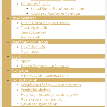
Kultúra és Egyház
Szűcsi Római Katolikus templom
Közösségi Színtér és Könyvtár
Önkormányzat
Közös Önkormányzati Hivatal
Tisztségviselők
Jegyzőkönyvek
Rendeletek
Polgármesteri Hivatal
Ügyfélfogadás
Ügyintézés
Sport
Sport
Bozsik Program – utánpótlás
Civil pálya
A működő civil szervezeteink
Szolgáltatások
Szálláslehetőségek / Falusi turizmus
Vendéglátóhelyek
Helyi cég – és szolgáltatáshegyzék
Közlekedési információk
Egyéb szolgáltatások