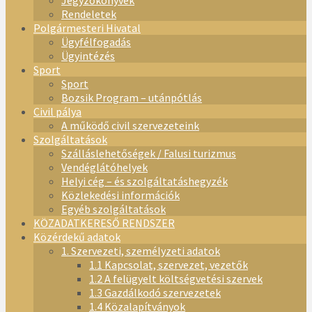
Jegyzőkönyvek
Rendeletek
Polgármesteri Hivatal
Ügyfélfogadás
Ügyintézés
Sport
Sport
Bozsik Program – utánpótlás
Civil pálya
A működő civil szervezeteink
Szolgáltatások
Szálláslehetőségek / Falusi turizmus
Vendéglátóhelyek
Helyi cég – és szolgáltatáshegyzék
Közlekedési információk
Egyéb szolgáltatások
KÖZADATKERESŐ RENDSZER
Közérdekű adatok
1. Szervezeti, személyzeti adatok
1.1 Kapcsolat, szervezet, vezetők
1.2 A felügyelt költségvetési szervek
1.3 Gazdálkodó szervezetek
1.4 Közalapítványok