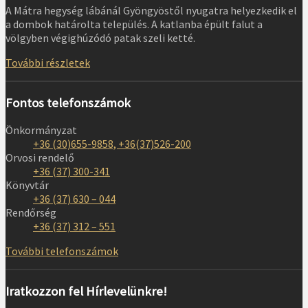
A Mátra hegység lábánál Gyöngyöstől nyugatra helyezkedik el
a dombok határolta település. A katlanba épült falut a
völgyben végighúzódó patak szeli ketté.
További részletek
Fontos telefonszámok
Önkormányzat
+36 (30)655-9858, +36(37)526-200
Orvosi rendelő
+36 (37) 300-341
Könyvtár
+36 (37) 630 – 044
Rendőrség
+36 (37) 312 – 551
További telefonszámok
Iratkozzon fel Hírlevelünkre!