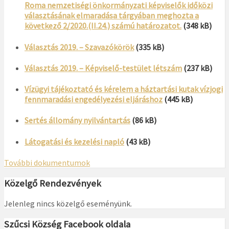
Roma nemzetiségi önkormányzati képviselők időközi
választásának elmaradása tárgyában meghozta a
következő 2/2020.(II.24.) számú határozatot.
(348 kB)
Választás 2019. – Szavazókörök
(335 kB)
Választás 2019. – Képviselő-testület létszám
(237 kB)
Vízügyi tájékoztató és kérelem a háztartási kutak vízjogi
fennmaradási engedélyezési eljáráshoz
(445 kB)
Sertés állomány nyilvántartás
(86 kB)
Látogatási és kezelési napló
(43 kB)
További dokumentumok
Közelgő Rendezvények
Jelenleg nincs közelgő eseményünk.
Szűcsi Község Facebook oldala