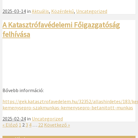
2025-03-14
in
Aktuális
,
Közérdekű
,
Uncategorized
A Katasztrófavédelemi Főigazgatóság
felhívása
Bővebb információ:
https://gek.katasztrofavedelem.hu/32352/allashirdetes/183/
kemenysepro-szakmunkas-kemenysepro-betanitott-munkas
2025-02-24
in
Uncategorized
« Előző
1
2
3
4
…
22
Következő »