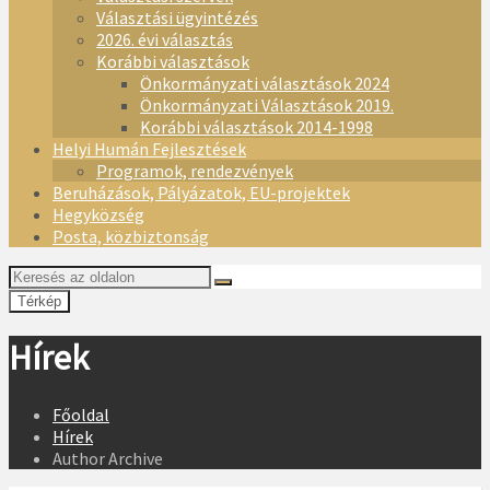
Választási ügyintézés
2026. évi választás
Korábbi választások
Önkormányzati választások 2024
Önkormányzati Választások 2019.
Korábbi választások 2014-1998
Helyi Humán Fejlesztések
Programok, rendezvények
Beruházások, Pályázatok, EU-projektek
Hegyközség
Posta, közbiztonság
Térkép
Hírek
Főoldal
Hírek
Author Archive