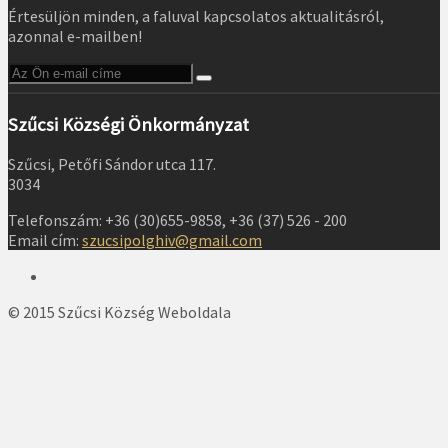
Értesüljön minden, a faluval kapcsolatos aktualitásról,
azonnal e-mailben!
Szűcsi Községi Önkormányzat
Szűcsi, Petőfi Sándor utca 117.
3034
Telefonszám: +36 (30)655-9858, +36 (37) 526 - 200
Email cím:
szucsipolghiv@gmail.com
© 2015 Szűcsi Község Weboldala