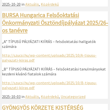
2025-10-20
in
Aktuális
,
Közérdekű
BURSA Hungarica Felsőoktatási
Önkormányzati Ösztöndíjpályázat 2025/26-
os tanévre
„A” TÍPUSÚ PÁLYÁZATI KIÍRÁS – felsőoktatási hallgatók
számára
http://szucsi.hu/wp-content/uploads/2025/10/A-tipusu-
palyazati-kiiras.pdf
„B” TÍPUSÚ PÁLYÁZATI KIÍRÁS – felsőoktatási tanulmányokat
kezdeni kívánó fiatalok számára
http://szucsi.hu/wp-content/uploads/2025/10/B-tipusu-
palyazati-kiiras.pdf
2025-10-03
in
Aktuális
,
Közérdekű
,
Uncategorized
GYÖNGYÖS KÖRZETE KISTÉRSÉG