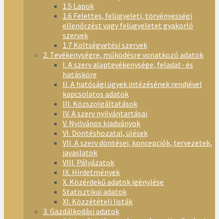
1.5 Lapok
1.6 Felettes, felügyeleti, törvényességi
ellenőrzést vagy felügyeletet gyakorló
szervek
1.7 Költségvetési szervek
2. Tevékenységre, működésre vonatkozó adatok
I. A szerv alaptevékenysége, feladat- és
hatásköre
II. A hatósági ügyek intézésének rendjével
kapcsolatos adatok
III. Közszolgáltatások
IV. A szerv nyilvántartásai
V. Nyilvános kiadványok
VI. Döntéshozatal, ülések
VII. A szerv döntései, koncepciók, tervezetek,
javaslatok
VIII. Pályázatok
IX. Hirdetmények
X. Közérdekű adatok igénylése
Statisztikai adatok
XI. Közzétételi listák
3. Gazdálkodási adatok