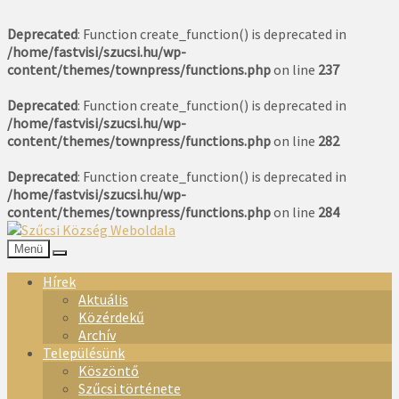
Deprecated
: Function create_function() is deprecated in
/home/fastvisi/szucsi.hu/wp-
content/themes/townpress/functions.php
on line
237
Deprecated
: Function create_function() is deprecated in
/home/fastvisi/szucsi.hu/wp-
content/themes/townpress/functions.php
on line
282
Deprecated
: Function create_function() is deprecated in
/home/fastvisi/szucsi.hu/wp-
content/themes/townpress/functions.php
on line
284
Menü
Hírek
Aktuális
Közérdekű
Archív
Településünk
Köszöntő
Szűcsi története