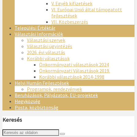
V. Egyéb kifizetések
VI. Európai Unió által támogatott
fejlesztések
VII. Közbeszerzés
Települési Értéktár
Választási Információk
Választási szervek
Választási ügyintézés
2026. évi választás
Korábbi választások
Önkormányzati választások 2024
Önkormányzati Választások 2019.
Korábbi választások 2014-1998
Helyi Humán Fejlesztések
Programok, rendezvények
Beruházások, Pályázatok, EU-projektek
Hegyközség
Posta, közbiztonság
Keresés