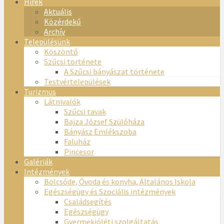
Hírek
Aktuális
Közérdekű
Archív
Településünk
Köszöntő
Szűcsi története
A Szűcsi bányászat története
Testvértelepülések
Turizmus
Látnivalók
Szűcsi tavak
Bajza József Szülőháza
Bányász Emlékszoba
Faluház
Pincesor
Galériák
Intézmények
Bölcsőde, Óvoda és konyha, Általános Iskola
Egészségügy és Szociális intézmények
Családsegítés
Egészségügy
Gyermekjóléti szolgáltatás