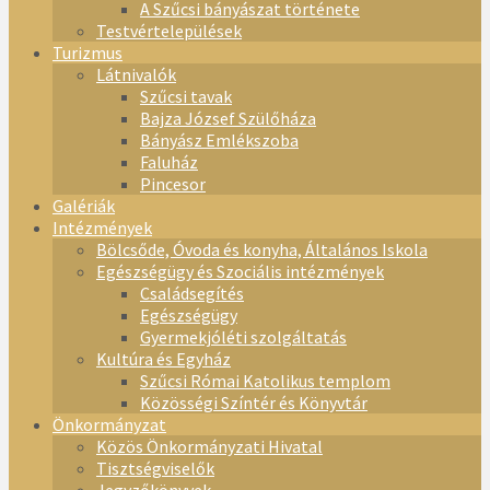
A Szűcsi bányászat története
Testvértelepülések
Turizmus
Látnivalók
Szűcsi tavak
Bajza József Szülőháza
Bányász Emlékszoba
Faluház
Pincesor
Galériák
Intézmények
Bölcsőde, Óvoda és konyha, Általános Iskola
Egészségügy és Szociális intézmények
Családsegítés
Egészségügy
Gyermekjóléti szolgáltatás
Kultúra és Egyház
Szűcsi Római Katolikus templom
Közösségi Színtér és Könyvtár
Önkormányzat
Közös Önkormányzati Hivatal
Tisztségviselők