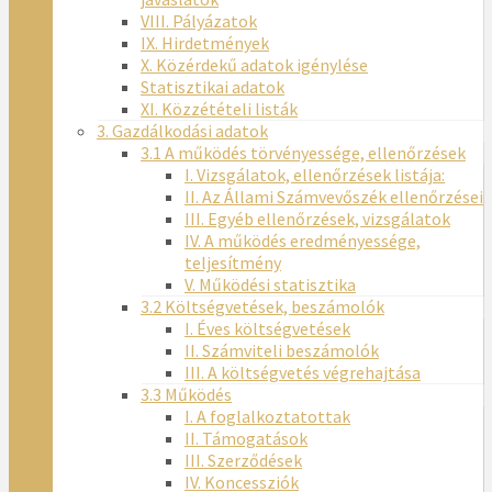
VIII. Pályázatok
IX. Hirdetmények
X. Közérdekű adatok igénylése
Statisztikai adatok
XI. Közzétételi listák
3. Gazdálkodási adatok
3.1 A működés törvényessége, ellenőrzések
I. Vizsgálatok, ellenőrzések listája:
II. Az Állami Számvevőszék ellenőrzései
III. Egyéb ellenőrzések, vizsgálatok
IV. A működés eredményessége,
teljesítmény
V. Működési statisztika
3.2 Költségvetések, beszámolók
I. Éves költségvetések
II. Számviteli beszámolók
III. A költségvetés végrehajtása
3.3 Működés
I. A foglalkoztatottak
II. Támogatások
III. Szerződések
IV. Koncessziók