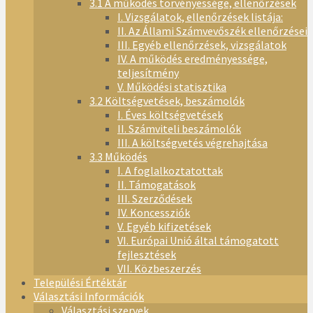
3.1 A működés törvényessége, ellenőrzések
I. Vizsgálatok, ellenőrzések listája:
II. Az Állami Számvevőszék ellenőrzései
III. Egyéb ellenőrzések, vizsgálatok
IV. A működés eredményessége,
teljesítmény
V. Működési statisztika
3.2 Költségvetések, beszámolók
I. Éves költségvetések
II. Számviteli beszámolók
III. A költségvetés végrehajtása
3.3 Működés
I. A foglalkoztatottak
II. Támogatások
III. Szerződések
IV. Koncessziók
V. Egyéb kifizetések
VI. Európai Unió által támogatott
fejlesztések
VII. Közbeszerzés
Települési Értéktár
Választási Információk
Választási szervek