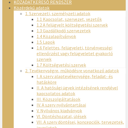
KÖZADATKERESŐ RENDSZER
Közérdekű adatok
1. Szervezeti, személyzeti adatok
1.1 Kapcsolat, szervezet, vezetők
1.2 A felügyelt költségvetési szervek
1.3 Gazdálkodó szervezetek
1.4 Közalapítványok
1.5 Lapok
1.6 Felettes, felügyeleti, törvényességi
ellenőrzést vagy felügyeletet gyakorló
szervek
1.7 Költségvetési szervek
2. Tevékenységre, működésre vonatkozó adatok
I. A szerv alaptevékenysége, feladat- és
hatásköre
II. A hatósági ügyek intézésének rendjével
kapcsolatos adatok
III. Közszolgáltatások
IV. A szerv nyilvántartásai
V. Nyilvános kiadványok
VI. Döntéshozatal, ülések
VII. A szerv döntései, koncepciók, tervezetek,
javaslatok