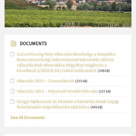
DOCUMENTS
Szűcsi Község Helyi Választási Bizottsága a települési
Roma nemzetiségi önkormányzati képviselők időközi
választásának elmaradása tárgyában meghozta a
következő 2/2020.(II.24.) számú határozatot.
(348 kB)
Választás 2019. – Szavazókörök
(335 kB)
Választás 2019. – Képviselő-testület létszám
(237 kB)
Vízügyi tájékoztató és kérelem a háztartási kutak vízjogi
fennmaradási engedélyezési eljáráshoz
(445 kB)
See All Documents