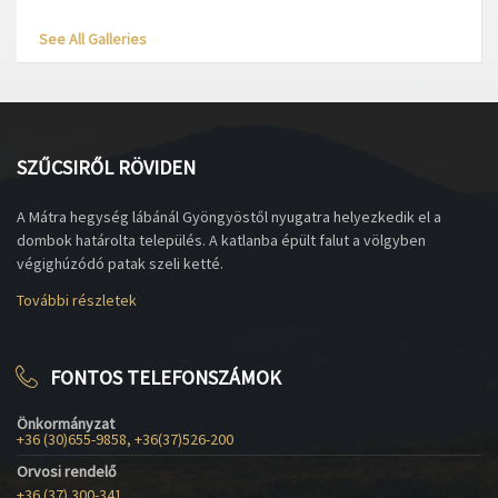
See All Galleries
SZŰCSIRŐL RÖVIDEN
A Mátra hegység lábánál Gyöngyöstől nyugatra helyezkedik el a
dombok határolta település. A katlanba épült falut a völgyben
végighúzódó patak szeli ketté.
További részletek
FONTOS TELEFONSZÁMOK
Önkormányzat
+36 (30)655-9858, +36(37)526-200
Orvosi rendelő
+36 (37) 300-341