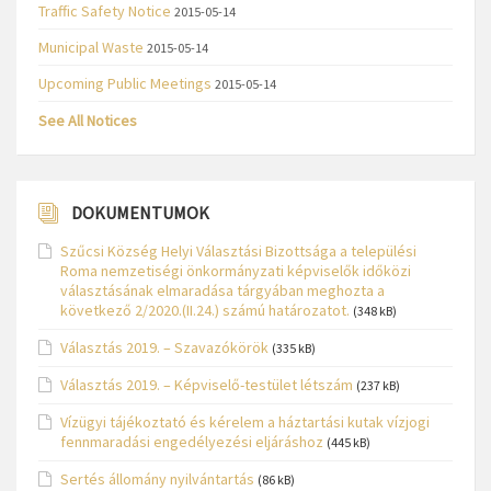
Traffic Safety Notice
2015-05-14
Municipal Waste
2015-05-14
Upcoming Public Meetings
2015-05-14
See All Notices
DOKUMENTUMOK
Szűcsi Község Helyi Választási Bizottsága a települési
Roma nemzetiségi önkormányzati képviselők időközi
választásának elmaradása tárgyában meghozta a
következő 2/2020.(II.24.) számú határozatot.
(348 kB)
Választás 2019. – Szavazókörök
(335 kB)
Választás 2019. – Képviselő-testület létszám
(237 kB)
Vízügyi tájékoztató és kérelem a háztartási kutak vízjogi
fennmaradási engedélyezési eljáráshoz
(445 kB)
Sertés állomány nyilvántartás
(86 kB)