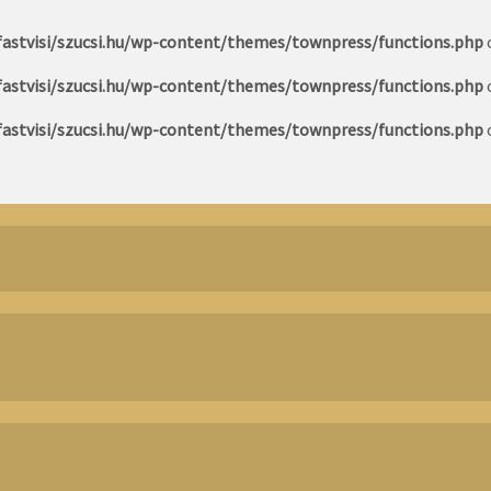
astvisi/szucsi.hu/wp-content/themes/townpress/functions.php
astvisi/szucsi.hu/wp-content/themes/townpress/functions.php
astvisi/szucsi.hu/wp-content/themes/townpress/functions.php