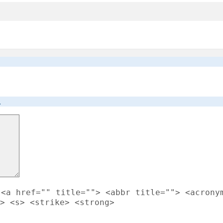
.
<a href="" title=""> <abbr title=""> <acrony
> <s> <strike> <strong>