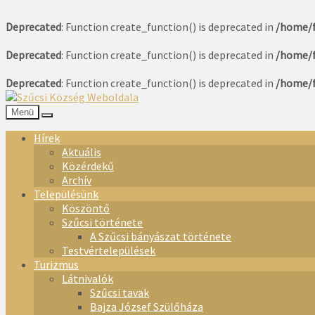
Deprecated
: Function create_function() is deprecated in
/home/f
Deprecated
: Function create_function() is deprecated in
/home/f
Deprecated
: Function create_function() is deprecated in
/home/f
Menü
Hírek
Aktuális
Közérdekű
Archív
Településünk
Köszöntő
Szűcsi története
A Szűcsi bányászat története
Testvértelepülések
Turizmus
Látnivalók
Szűcsi tavak
Bajza József Szülőháza