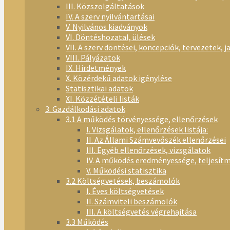
III. Közszolgáltatások
IV. A szerv nyilvántartásai
V. Nyilvános kiadványok
VI. Döntéshozatal, ülések
VII. A szerv döntései, koncepciók, tervezetek, j
VIII. Pályázatok
IX. Hirdetmények
X. Közérdekű adatok igénylése
Statisztikai adatok
XI. Közzétételi listák
3. Gazdálkodási adatok
3.1 A működés törvényessége, ellenőrzések
I. Vizsgálatok, ellenőrzések listája:
II. Az Állami Számvevőszék ellenőrzései
III. Egyéb ellenőrzések, vizsgálatok
IV. A működés eredményessége, teljesít
V. Működési statisztika
3.2 Költségvetések, beszámolók
I. Éves költségvetések
II. Számviteli beszámolók
III. A költségvetés végrehajtása
3.3 Működés