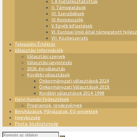
I. A foglalkoztatottak
II. Támogatások
III. Szerződések
IV. Koncessziók
V. Egyéb kifizetések
VI. Európai Unió által támogatott fejles
VII. Közbeszerzés
Települési Értéktár
Választási Információk
Választási szervek
Választási ügyintézés
2026. évi választás
Korábbi választások
Önkormányzati választások 2024
Önkormányzati Választások 2019.
Korábbi választások 2014-1998
Helyi Humán Fejlesztések
Programok, rendezvények
Beruházások, Pályázatok, EU-projektek
Hegyközség
Posta, közbiztonság