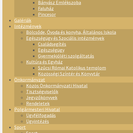
Bányász Emlékszoba
Faluház
Pincesor
Galériák
Intézmények
Bölcsőde, Óvoda és konyha, Általános Iskola
Egészségügy és Szociális intézmények
Családsegítés
Egészségügy
Gyermekjóléti szolgáltatás
Kultúra és Egyház
Szűcsi Római Katolikus templom
Közösségi Színtér és Könyvtár
Önkormányzat
Közös Önkormányzati Hivatal
Tisztségviselők
Jegyzőkönyvek
Rendeletek
Polgármesteri Hivatal
Ügyfélfogadás
Ügyintézés
Sport