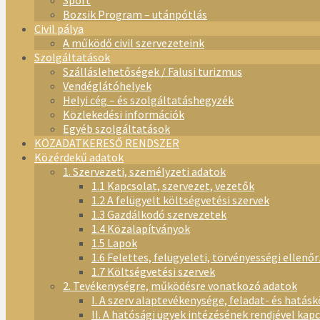
Sport
Bozsik Program – utánpótlás
Civil pálya
A működő civil szervezeteink
Szolgáltatások
Szálláslehetőségek / Falusi turizmus
Vendéglátóhelyek
Helyi cég – és szolgáltatáshegyzék
Közlekedési információk
Egyéb szolgáltatások
KÖZADATKERESŐ RENDSZER
Közérdekű adatok
1. Szervezeti, személyzeti adatok
1.1 Kapcsolat, szervezet, vezetők
1.2 A felügyelt költségvetési szervek
1.3 Gazdálkodó szervezetek
1.4 Közalapítványok
1.5 Lapok
1.6 Felettes, felügyeleti, törvényességi ellenő
1.7 Költségvetési szervek
2. Tevékenységre, működésre vonatkozó adatok
I. A szerv alaptevékenysége, feladat- és hatásk
II. A hatósági ügyek intézésének rendjével kap