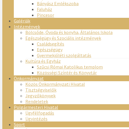
Bányász Emlékszoba
Faluház
Pincesor
Galériák
Intézmények
Bölcsőde, Óvoda és konyha, Általános Iskola
Egészségügy és Szociális intézmények
Családsegítés
Egészségügy
Gyermekjóléti szolgáltatás
Kultúra és Egyház
Szűcsi Római Katolikus templom
Közösségi Színtér és Könyvtár
Önkormányzat
Közös Önkormányzati Hivatal
Tisztségviselők
Jegyzőkönyvek
Rendeletek
Polgármesteri Hivatal
Ügyfélfogadás
Ügyintézés
Sport