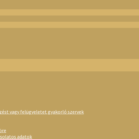
rzést vagy felügyeletet gyakorló szervek
öre
csolatos adatok