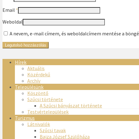
Email
*
Weboldal
A nevem, e-mail címem, és weboldalcímem mentése a böng
Hírek
Aktuális
Közérdekű
Archív
Településünk
Köszöntő
Szűcsi története
A Szűcsi bányászat története
Testvértelepülések
Turizmus
Látnivalók
Szűcsi tavak
Bajza József Szülőháza