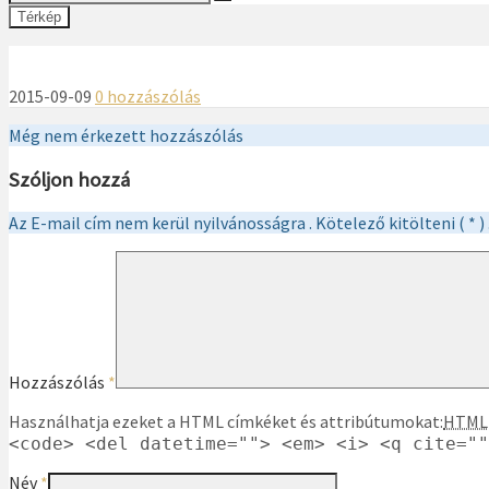
Térkép
2015-09-09
0 hozzászólás
Még nem érkezett hozzászólás
Szóljon hozzá
Az E-mail cím nem kerül nyilvánosságra . Kötelező kitölteni ( * ) 
Hozzászólás
*
Használhatja ezeket a HTML címkéket és attribútumokat:
HTML
<code> <del datetime=""> <em> <i> <q cite=""
Név
*