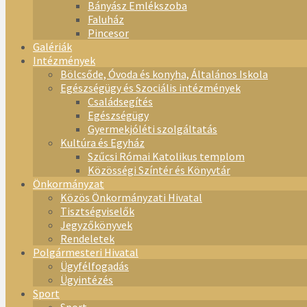
Bányász Emlékszoba
Faluház
Pincesor
Galériák
Intézmények
Bölcsőde, Óvoda és konyha, Általános Iskola
Egészségügy és Szociális intézmények
Családsegítés
Egészségügy
Gyermekjóléti szolgáltatás
Kultúra és Egyház
Szűcsi Római Katolikus templom
Közösségi Színtér és Könyvtár
Önkormányzat
Közös Önkormányzati Hivatal
Tisztségviselők
Jegyzőkönyvek
Rendeletek
Polgármesteri Hivatal
Ügyfélfogadás
Ügyintézés
Sport