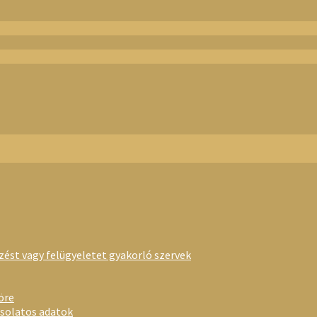
rzést vagy felügyeletet gyakorló szervek
öre
csolatos adatok