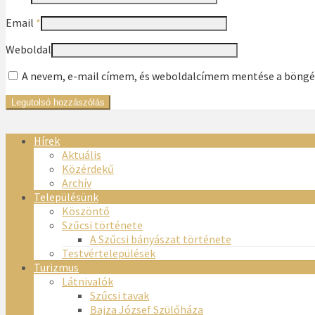
Email
*
Weboldal
A nevem, e-mail címem, és weboldalcímem mentése a böng
Hírek
Aktuális
Közérdekű
Archív
Településünk
Köszöntő
Szűcsi története
A Szűcsi bányászat története
Testvértelepülések
Turizmus
Látnivalók
Szűcsi tavak
Bajza József Szülőháza