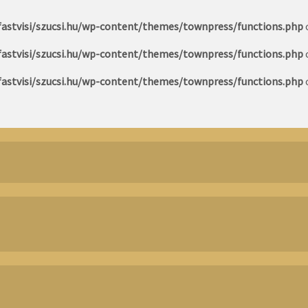
astvisi/szucsi.hu/wp-content/themes/townpress/functions.php
astvisi/szucsi.hu/wp-content/themes/townpress/functions.php
astvisi/szucsi.hu/wp-content/themes/townpress/functions.php