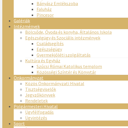
Bányász Emlékszoba
Faluház
Pincesor
Galériák
Intézmények
Bölcsőde, Óvoda és konyha, Általános Iskola
Egészségügy és Szociális intézmények
Családsegítés
Egészségügy
Gyermekjóléti szolgáltatás
Kultúra és Egyház
Szűcsi Római Katolikus templom
Közösségi Színtér és Könyvtár
Önkormányzat
Közös Önkormányzati Hivatal
Tisztségviselők
Jegyzőkönyvek
Rendeletek
Polgármesteri Hivatal
Ügyfélfogadás
Ügyintézés
Sport