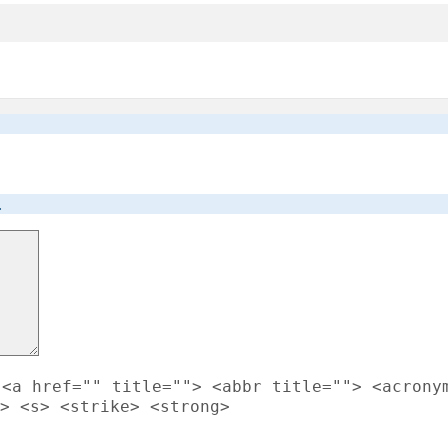
.
<a href="" title=""> <abbr title=""> <acrony
> <s> <strike> <strong>