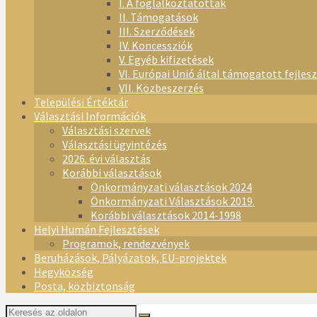
I. A foglalkoztatottak
II. Támogatások
III. Szerződések
IV. Koncessziók
V. Egyéb kifizetések
VI. Európai Unió által támogatott fejles
VII. Közbeszerzés
Települési Értéktár
Választási Információk
Választási szervek
Választási ügyintézés
2026. évi választás
Korábbi választások
Önkormányzati választások 2024
Önkormányzati Választások 2019.
Korábbi választások 2014-1998
Helyi Humán Fejlesztések
Programok, rendezvények
Beruházások, Pályázatok, EU-projektek
Hegyközség
Posta, közbiztonság