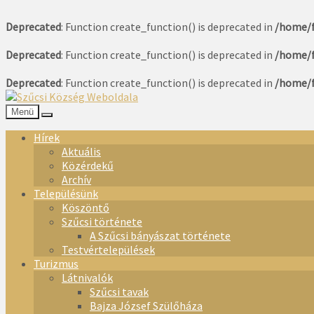
Deprecated
: Function create_function() is deprecated in
/home/f
Deprecated
: Function create_function() is deprecated in
/home/f
Deprecated
: Function create_function() is deprecated in
/home/f
Menü
Hírek
Aktuális
Közérdekű
Archív
Településünk
Köszöntő
Szűcsi története
A Szűcsi bányászat története
Testvértelepülések
Turizmus
Látnivalók
Szűcsi tavak
Bajza József Szülőháza