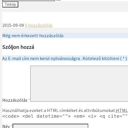
Térkép
2015-09-09
0 hozzászólás
Még nem érkezett hozzászólás
Szóljon hozzá
Az E-mail cím nem kerül nyilvánosságra . Kötelező kitölteni ( * ) 
Hozzászólás
*
Használhatja ezeket a HTML címkéket és attribútumokat:
HTML
<code> <del datetime=""> <em> <i> <q cite=""
Név
*