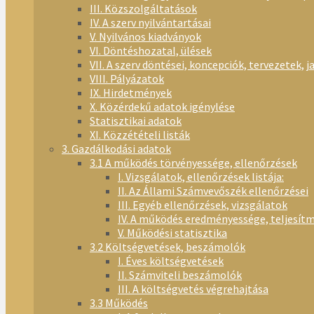
III. Közszolgáltatások
IV. A szerv nyilvántartásai
V. Nyilvános kiadványok
VI. Döntéshozatal, ülések
VII. A szerv döntései, koncepciók, tervezetek, j
VIII. Pályázatok
IX. Hirdetmények
X. Közérdekű adatok igénylése
Statisztikai adatok
XI. Közzétételi listák
3. Gazdálkodási adatok
3.1 A működés törvényessége, ellenőrzések
I. Vizsgálatok, ellenőrzések listája:
II. Az Állami Számvevőszék ellenőrzései
III. Egyéb ellenőrzések, vizsgálatok
IV. A működés eredményessége, teljesít
V. Működési statisztika
3.2 Költségvetések, beszámolók
I. Éves költségvetések
II. Számviteli beszámolók
III. A költségvetés végrehajtása
3.3 Működés