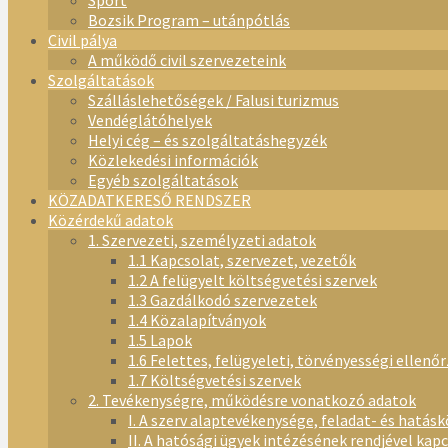
Sport
Bozsik Program – utánpótlás
Civil pálya
A működő civil szervezeteink
Szolgáltatások
Szálláslehetőségek / Falusi turizmus
Vendéglátóhelyek
Helyi cég – és szolgáltatáshegyzék
Közlekedési információk
Egyéb szolgáltatások
KÖZADATKERESŐ RENDSZER
Közérdekű adatok
1. Szervezeti, személyzeti adatok
1.1 Kapcsolat, szervezet, vezetők
1.2 A felügyelt költségvetési szervek
1.3 Gazdálkodó szervezetek
1.4 Közalapítványok
1.5 Lapok
1.6 Felettes, felügyeleti, törvényességi ellenő
1.7 Költségvetési szervek
2. Tevékenységre, működésre vonatkozó adatok
I. A szerv alaptevékenysége, feladat- és hatásk
II. A hatósági ügyek intézésének rendjével kap